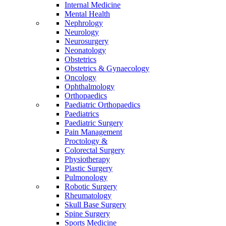
Internal Medicine
Mental Health
Nephrology
Neurology
Neurosurgery
Neonatology
Obstetrics
Obstetrics & Gynaecology
Oncology
Ophthalmology
Orthopaedics
Paediatric Orthopaedics
Paediatrics
Paediatric Surgery
Pain Management
Proctology &
Colorectal Surgery
Physiotherapy
Plastic Surgery
Pulmonology
Robotic Surgery
Rheumatology
Skull Base Surgery
Spine Surgery
Sports Medicine