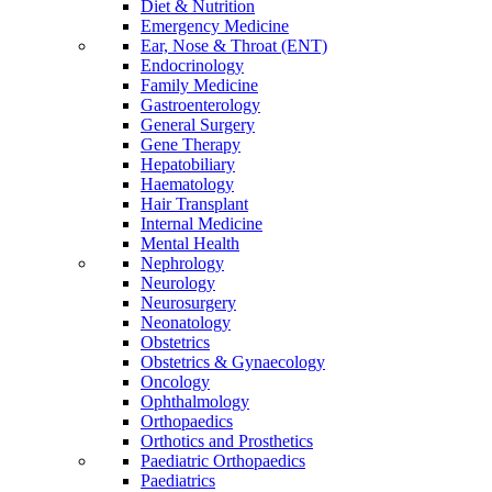
Diet & Nutrition
Emergency Medicine
Ear, Nose & Throat (ENT)
Endocrinology
Family Medicine
Gastroenterology
General Surgery
Gene Therapy
Hepatobiliary
Haematology
Hair Transplant
Internal Medicine
Mental Health
Nephrology
Neurology
Neurosurgery
Neonatology
Obstetrics
Obstetrics & Gynaecology
Oncology
Ophthalmology
Orthopaedics
Orthotics and Prosthetics
Paediatric Orthopaedics
Paediatrics