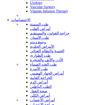
Urology
Vascular Surgery
Vitamin Infusion Therapy
الاختصاصات
طب السمنة
أمراض القلب
جراحة القولون والمستقيم
طب الأسنان
ﻮﺟﻮﻫ ﺪﻴﻨﺗﻭ
الأمراض الجلدية
الحمية والنظام الغذائي
طب الطوارئ
الأذن والأنف والحنجرة
طب الغدد الصماء
طب الأسرة
أمراض الجهاز الهضمي
الجراحة العامة
أمراض الدم
الطب الباطني
صحة العقل
أمراض الكلى
أمراض الأعصاب
جراحة الاعصاب