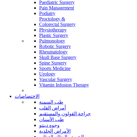
Paediatric Surgery
Pain Management
Podiatry
Proctology &
Colorectal Surgery
Physiotherapy
Plastic Surgery
Pulmonology
Robotic Surgery
Rheumatology
Skull Base Surgery
Spine Surgery
Sports Medicine
Urology
Vascular Surgery
Vitamin Infusion Therapy
الاختصاصات
طب السمنة
أمراض القلب
جراحة القولون والمستقيم
طب الأسنان
وجوه دينتو
الأمراض الجلدية
الحمية والنظام الغذائي