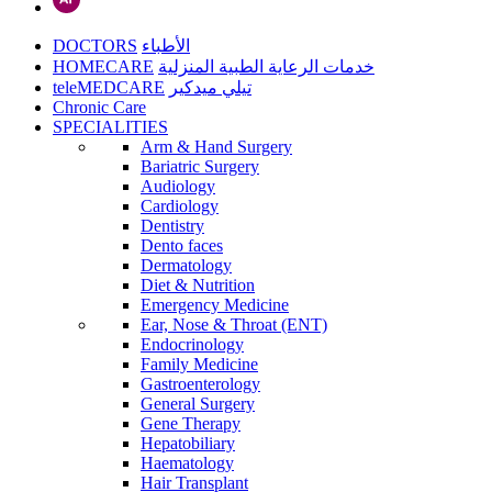
DOCTORS
الأطباء
HOMECARE
خدمات الرعاية الطبية المنزلية
teleMEDCARE
تيلي ميدكير
Chronic Care
SPECIALITIES
Arm & Hand Surgery
Bariatric Surgery
Audiology
Cardiology
Dentistry
Dento faces
Dermatology
Diet & Nutrition
Emergency Medicine
Ear, Nose & Throat (ENT)
Endocrinology
Family Medicine
Gastroenterology
General Surgery
Gene Therapy
Hepatobiliary
Haematology
Hair Transplant