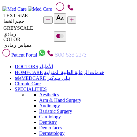
TEXT SIZE
حجم الخط
GREYSCALE
رمادي
COLOR
مقياس رمادي
800 633 2273
Patient Portal
DOCTORS
الأطباء
HOMECARE
خدمات الرعاية الطبية المنزلية
teleMEDCARE
تيلي ميدكير
Chronic Care
SPECIALITIES
Aesthetics
Arm & Hand Surgery
Audiology
Bariatric Surgery
Cardiology
Dentistry
Dento faces
Dermatology