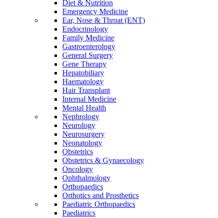
Diet & Nutrition
Emergency Medicine
Ear, Nose & Throat (ENT)
Endocrinology
Family Medicine
Gastroenterology
General Surgery
Gene Therapy
Hepatobiliary
Haematology
Hair Transplant
Internal Medicine
Mental Health
Nephrology
Neurology
Neurosurgery
Neonatology
Obstetrics
Obstetrics & Gynaecology
Oncology
Ophthalmology
Orthopaedics
Orthotics and Prosthetics
Paediatric Orthopaedics
Paediatrics