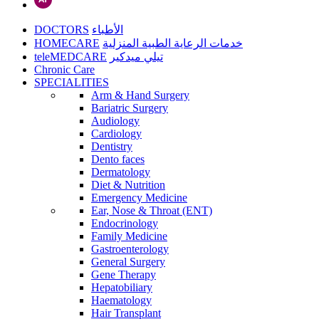
DOCTORS
الأطباء
HOMECARE
خدمات الرعاية الطبية المنزلية
teleMEDCARE
تيلي ميدكير
Chronic Care
SPECIALITIES
Arm & Hand Surgery
Bariatric Surgery
Audiology
Cardiology
Dentistry
Dento faces
Dermatology
Diet & Nutrition
Emergency Medicine
Ear, Nose & Throat (ENT)
Endocrinology
Family Medicine
Gastroenterology
General Surgery
Gene Therapy
Hepatobiliary
Haematology
Hair Transplant