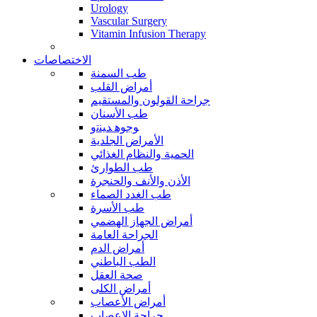
Urology
Vascular Surgery
Vitamin Infusion Therapy
الاختصاصات
طب السمنة
أمراض القلب
جراحة القولون والمستقيم
طب الأسنان
ﻮﺟﻮﻫ ﺪﻴﻨﺗﻭ
الأمراض الجلدية
الحمية والنظام الغذائي
طب الطوارئ
الأذن والأنف والحنجرة
طب الغدد الصماء
طب الأسرة
أمراض الجهاز الهضمي
الجراحة العامة
أمراض الدم
الطب الباطني
صحة العقل
أمراض الكلى
أمراض الأعصاب
جراحة الاعصاب