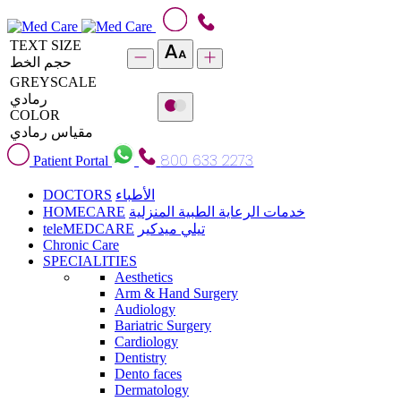
TEXT SIZE
حجم الخط
GREYSCALE
رمادي
COLOR
مقياس رمادي
800 633 2273
Patient Portal
DOCTORS
الأطباء
HOMECARE
خدمات الرعاية الطبية المنزلية
teleMEDCARE
تيلي ميدكير
Chronic Care
SPECIALITIES
Aesthetics
Arm & Hand Surgery
Audiology
Bariatric Surgery
Cardiology
Dentistry
Dento faces
Dermatology