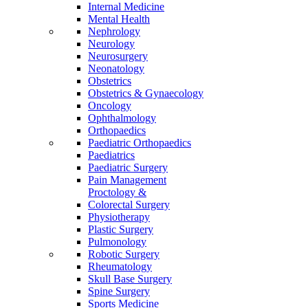
Internal Medicine
Mental Health
Nephrology
Neurology
Neurosurgery
Neonatology
Obstetrics
Obstetrics & Gynaecology
Oncology
Ophthalmology
Orthopaedics
Paediatric Orthopaedics
Paediatrics
Paediatric Surgery
Pain Management
Proctology &
Colorectal Surgery
Physiotherapy
Plastic Surgery
Pulmonology
Robotic Surgery
Rheumatology
Skull Base Surgery
Spine Surgery
Sports Medicine