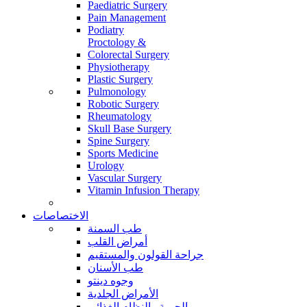
Paediatric Surgery
Pain Management
Podiatry
Proctology &
Colorectal Surgery
Physiotherapy
Plastic Surgery
Pulmonology
Robotic Surgery
Rheumatology
Skull Base Surgery
Spine Surgery
Sports Medicine
Urology
Vascular Surgery
Vitamin Infusion Therapy
الاختصاصات
طب السمنة
أمراض القلب
جراحة القولون والمستقيم
طب الأسنان
وجوه دينتو
الأمراض الجلدية
الحمية والنظام الغذائي