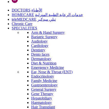
DOCTORS
الأطباء
HOMECARE
خدمات الرعاية الطبية المنزلية
teleMEDCARE
تيلي ميدكير
Chronic Care
SPECIALITIES
Arm & Hand Surgery
Bariatric Surgery
Audiology
Cardiology
Dentistry
Dento faces
Dermatology
Diet & Nutrition
Emergency Medicine
Ear, Nose & Throat (ENT)
Endocrinology
Family Medicine
Gastroenterology
General Surgery
Gene Therapy
Hepatobiliary
Haematology
Hair Transplant