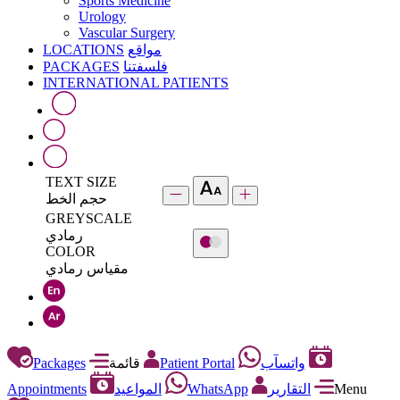
Sports Medicine
Urology
Vascular Surgery
LOCATIONS
مواقع
PACKAGES
فلسفتنا
INTERNATIONAL PATIENTS
TEXT SIZE
حجم الخط
GREYSCALE
رمادي
COLOR
مقياس رمادي
Packages
قائمة
Patient Portal
واتسآب
Appointments
المواعيد
WhatsApp
التقارير
Menu