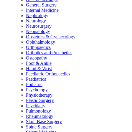
General Surgery
Internal Medicine
Nephrology
Neurology
Neurosurgery
Neonatology
Obstetrics & Gynaecology
Ophthalmology
Orthopaedics
Orthotics and Prosthetics
Osteopathy
Foot & Ankle
Hand & Wrist
Paediatric Orthopaedics
Paediatrics
Podiatric
Psychology
Physiotherapy
Plastic Surgery
Psychiatry
Pulmonology
Rheumatology
Skull Base Surgery
Spine Surgery