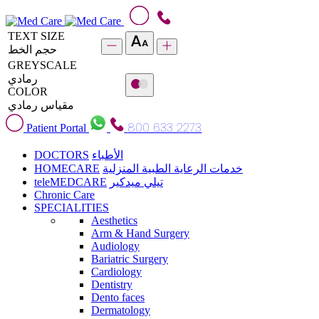
TEXT SIZE
حجم الخط
GREYSCALE
رمادي
COLOR
مقياس رمادي
800 633 2273
Patient Portal
DOCTORS
الأطباء
HOMECARE
خدمات الرعاية الطبية المنزلية
teleMEDCARE
تيلي ميدكير
Chronic Care
SPECIALITIES
Aesthetics
Arm & Hand Surgery
Audiology
Bariatric Surgery
Cardiology
Dentistry
Dento faces
Dermatology