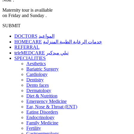
Maternity tour is availiable
on Friday and Sunday .
SUBMIT
DOCTORS
المواعيد
HOMECARE
خدمات الرعاية الطبية المنزلية
REFERRAL
teleMEDCARE
تيلي ميدكير
SPECIALITIES
Aesthetics
Bariatric Surgery
Cardiology
Dentistry
Dento faces
Dermatology
Diet & Nutrition
Emergency Medicine
Ear, Nose & Throat (ENT)
Eating Disorders
Endocrinology
Family Medicine
Fertility
Gastroenterology