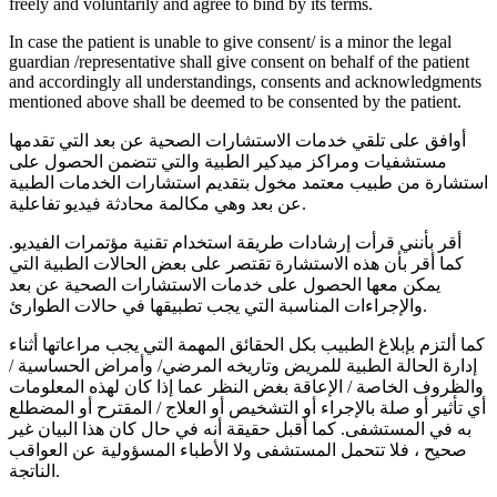
freely and voluntarily and agree to bind by its terms.
In case the patient is unable to give consent/ is a minor the legal
guardian /representative shall give consent on behalf of the patient
and accordingly all understandings, consents and acknowledgments
mentioned above shall be deemed to be consented by the patient.
أوافق على تلقي خدمات الاستشارات الصحية عن بعد التي تقدمها
مستشفيات ومراكز ميدكير الطبية والتي تتضمن الحصول على
استشارة من طبيب معتمد مخول بتقديم استشارات الخدمات الطبية
عن بعد وهي مكالمة محادثة فيديو تفاعلية.
أقر بأنني قرأت إرشادات طريقة استخدام تقنية مؤتمرات الفيديو.
كما أقر بأن هذه الاستشارة تقتصر على بعض الحالات الطبية التي
يمكن معها الحصول على خدمات الاستشارات الصحية عن بعد
والإجراءات المناسبة التي يجب تطبيقها في حالات الطوارئ.
كما ألتزم بإبلاغ الطبيب بكل الحقائق المهمة التي يجب مراعاتها أثناء
إدارة الحالة الطبية للمريض وتاريخه المرضي/ وأمراض الحساسية /
والظروف الخاصة / الإعاقة بغض النظر عما إذا كان لهذه المعلومات
أي تأثير أو صلة بالإجراء أو التشخيص أو العلاج / المقترح أو المضطلع
به في المستشفى. كما أقبل حقيقة أنه في حال كان هذا البيان غير
صحيح ، فلا تتحمل المستشفى ولا الأطباء المسؤولية عن العواقب
الناتجة.