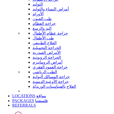
التوليد
أمراض النساء والتوليد
الأورام
طب العيون
جراحة العظام
اليد والرسغ
جراحة عظام الأطفال
طب الأطفال
العلاج الطبيعي
الجراحة التجميلية
الأمراض الصدرية
الجراحة الروبوتية
أمراض الروماتيزم
جراحة العمود الفقري
الطب الرياضي
جراحة المسالك البولية
جراحة الأوعية الدموية
العلاج بالفيتامينات الوريديّة
LOCATIONS
مواقع
PACKAGES
فلسفتنا
REFERRALS