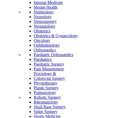
Internal Medicine
Mental Health
Nephrology
Neurology
Neurosurgery
Neonatology
Obstetrics
Obstetrics & Gynaecology
Oncology
Ophthalmology
Orthopaedics
Paediatric Orthopaedics
Paediatrics
Paediatric Surgery
Pain Management
Proctology &
Colorectal Surgery
Physiotherapy
Plastic Surgery
Pulmonology
Robotic Surgery
Rheumatology
Skull Base Surgery
Spine Surgery
Sports Medicine