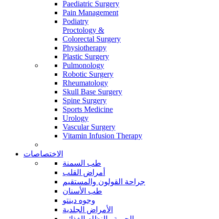
Paediatric Surgery
Pain Management
Podiatry
Proctology &
Colorectal Surgery
Physiotherapy
Plastic Surgery
Pulmonology
Robotic Surgery
Rheumatology
Skull Base Surgery
Spine Surgery
Sports Medicine
Urology
Vascular Surgery
Vitamin Infusion Therapy
الاختصاصات
طب السمنة
أمراض القلب
جراحة القولون والمستقيم
طب الأسنان
وجوه دينتو
الأمراض الجلدية
الحمية والنظام الغذائي