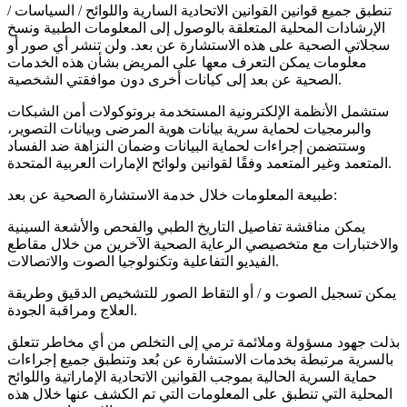
تنطبق جميع قوانين القوانين الاتحادية السارية واللوائح / السياسات /
الإرشادات المحلية المتعلقة بالوصول إلى المعلومات الطبية ونسخ
سجلاتي الصحية على هذه الاستشارة عن بعد. ولن تنشر أي صور أو
معلومات يمكن التعرف معها على المريض بشأن هذه الخدمات
الصحية عن بعد إلى كيانات أخرى دون موافقتي الشخصية.
ستشمل الأنظمة الإلكترونية المستخدمة بروتوكولات أمن الشبكات
والبرمجيات لحماية سرية بيانات هوية المرضى وبيانات التصوير،
وستتضمن إجراءات لحماية البيانات وضمان النزاهة ضد الفساد
المتعمد وغير المتعمد وفقًا لقوانين ولوائح الإمارات العربية المتحدة.
طبيعة المعلومات خلال خدمة الاستشارة الصحية عن بعد:
يمكن مناقشة تفاصيل التاريخ الطبي والفحص والأشعة السينية
والاختبارات مع متخصيصي الرعاية الصحية الآخرين من خلال مقاطع
الفيديو التفاعلية وتكنولوجيا الصوت والاتصالات.
يمكن تسجيل الصوت و / أو التقاط الصور للتشخيص الدقيق وطريقة
العلاج ومراقبة الجودة.
بذلت جهود مسؤولة وملائمة ترمي إلى التخلص من أي مخاطر تتعلق
بالسرية مرتبطة بخدمات الاستشارة عن بُعد وتنطبق جميع إجراءات
حماية السرية الحالية بموجب القوانين الاتحادية الإماراتية واللوائح
المحلية التي تنطبق على المعلومات التي تم الكشف عنها خلال هذه