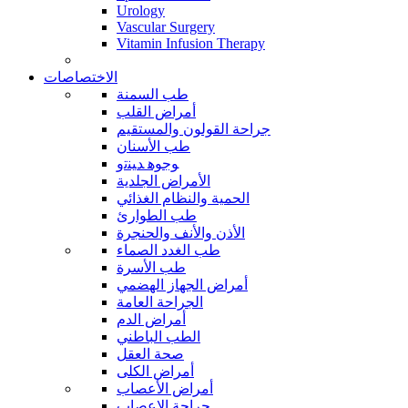
Urology
Vascular Surgery
Vitamin Infusion Therapy
الاختصاصات
طب السمنة
أمراض القلب
جراحة القولون والمستقيم
طب الأسنان
ﻮﺟﻮﻫ ﺪﻴﻨﺗﻭ
الأمراض الجلدية
الحمية والنظام الغذائي
طب الطوارئ
الأذن والأنف والحنجرة
طب الغدد الصماء
طب الأسرة
أمراض الجهاز الهضمي
الجراحة العامة
أمراض الدم
الطب الباطني
صحة العقل
أمراض الكلى
أمراض الأعصاب
جراحة الاعصاب