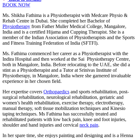
BOOK NOW
Ms. Shikha Fathima is a Physiotherapist with Medcare Physio &
Rehab Centre in Dubai. She completed her Bachelor of
Physiotherapy
from Father Muller Medical College, Mangalore,
India and is a certified Hijama and Cupping Therapist. She is a
member of the Indian Association of Physiotherapists and the Sports
and Fitness Training Federation of India (SFTFI).
Ms. Fathima commenced her career as a Physiotherapist with the
Indira Hospital and then worked at the Sai Physiotherapy Centre,
both in Mangalore, India. Before relocating to the UAE, she did a
stint as a Physiotherapist and a Tutor at Srinivas Institute of
Physiotherapy, in Mangalore, India where she garnered invaluable
experience in her chosen field.
Her expertise covers
Orthopaedics
and sports rehabilitation, post-
surgical rehabilitation, neurological rehabilitation, geriatric and
women’s health rehabilitation, exercise therapy, electrotherapy,
manual therapy, soft tissue mobilization techniques and Kinesio
taping techniques. Ms Fathima has successfully treated and
rehabilitated patients with low back pain, knee and foot injuries,
shoulder and hand injuries and cervical
neck pain
.
In her spare time, she enjoys painting and designing and is a Henna