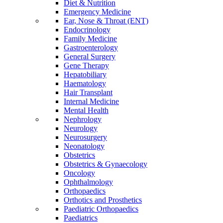
Diet & Nutrition
Emergency Medicine
Ear, Nose & Throat (ENT)
Endocrinology
Family Medicine
Gastroenterology
General Surgery
Gene Therapy
Hepatobiliary
Haematology
Hair Transplant
Internal Medicine
Mental Health
Nephrology
Neurology
Neurosurgery
Neonatology
Obstetrics
Obstetrics & Gynaecology
Oncology
Ophthalmology
Orthopaedics
Orthotics and Prosthetics
Paediatric Orthopaedics
Paediatrics