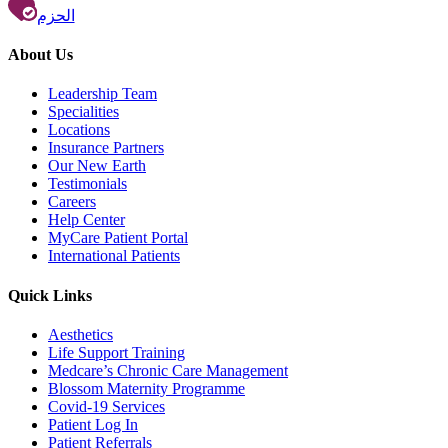
الحزم
About Us
Leadership Team
Specialities
Locations
Insurance Partners
Our New Earth
Testimonials
Careers
Help Center
MyCare Patient Portal
International Patients
Quick Links
Aesthetics
Life Support Training
Medcare’s Chronic Care Management
Blossom Maternity Programme
Covid-19 Services
Patient Log In
Patient Referrals