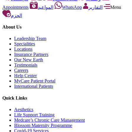
Appointments
المواعيد
WhatsApp
التقارير
Menu
الحزم
About Us
Leadership Team
Specialities
Locations
Insurance Partners
Our New Earth
Testimonials
Careers
Help Center
MyCare Patient Portal
International Patients
Quick Links
Aesthetics
Life Support Training
Medcare’s Chronic Care Management
Blossom Maternity Programme
Covid-19 Services