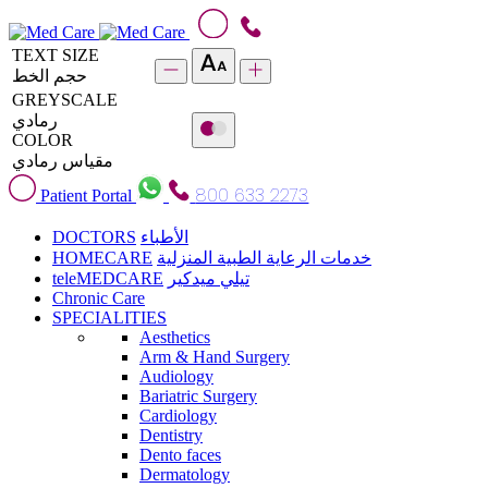
TEXT SIZE
حجم الخط
GREYSCALE
رمادي
COLOR
مقياس رمادي
800 633 2273
Patient Portal
DOCTORS
الأطباء
HOMECARE
خدمات الرعاية الطبية المنزلية
teleMEDCARE
تيلي ميدكير
Chronic Care
SPECIALITIES
Aesthetics
Arm & Hand Surgery
Audiology
Bariatric Surgery
Cardiology
Dentistry
Dento faces
Dermatology