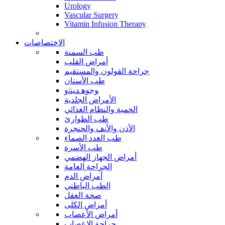
Urology
Vascular Surgery
Vitamin Infusion Therapy
الاختصاصات
طب السمنة
أمراض القلب
جراحة القولون والمستقيم
طب الأسنان
ﻮﺟﻮﻫ ﺪﻴﻨﺗﻭ
الأمراض الجلدية
الحمية والنظام الغذائي
طب الطوارئ
الأذن والأنف والحنجرة
طب الغدد الصماء
طب الأسرة
أمراض الجهاز الهضمي
الجراحة العامة
أمراض الدم
الطب الباطني
صحة العقل
أمراض الكلى
أمراض الأعصاب
جراحة الاعصاب