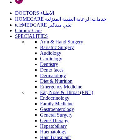
DOCTORS
الأطباء
HOMECARE
خدمات الرعاية الطبية المنزلية
teleMEDCARE
تيلي ميدكير
Chronic Care
SPECIALITIES
Arm & Hand Surgery
Bariatric Surgery
Audiology
Cardiology
Dentistry
Dento faces
Dermatology
Diet & Nutrition
Emergency Medicine
Ear, Nose & Throat (ENT)
Endocrinology
Family Medicine
Gastroenterology
General Surgery
Gene Therapy
Hepatobiliary
Haematology
Hair Transplant