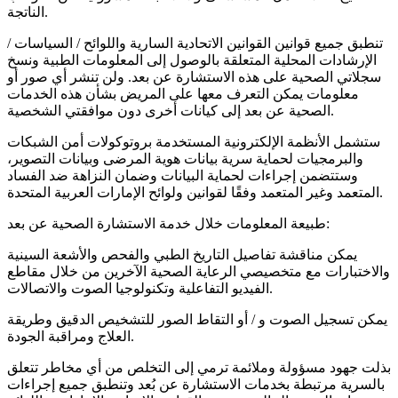
الناتجة.
تنطبق جميع قوانين القوانين الاتحادية السارية واللوائح / السياسات /
الإرشادات المحلية المتعلقة بالوصول إلى المعلومات الطبية ونسخ
سجلاتي الصحية على هذه الاستشارة عن بعد. ولن تنشر أي صور أو
معلومات يمكن التعرف معها على المريض بشأن هذه الخدمات
الصحية عن بعد إلى كيانات أخرى دون موافقتي الشخصية.
ستشمل الأنظمة الإلكترونية المستخدمة بروتوكولات أمن الشبكات
والبرمجيات لحماية سرية بيانات هوية المرضى وبيانات التصوير،
وستتضمن إجراءات لحماية البيانات وضمان النزاهة ضد الفساد
المتعمد وغير المتعمد وفقًا لقوانين ولوائح الإمارات العربية المتحدة.
طبيعة المعلومات خلال خدمة الاستشارة الصحية عن بعد:
يمكن مناقشة تفاصيل التاريخ الطبي والفحص والأشعة السينية
والاختبارات مع متخصيصي الرعاية الصحية الآخرين من خلال مقاطع
الفيديو التفاعلية وتكنولوجيا الصوت والاتصالات.
يمكن تسجيل الصوت و / أو التقاط الصور للتشخيص الدقيق وطريقة
العلاج ومراقبة الجودة.
بذلت جهود مسؤولة وملائمة ترمي إلى التخلص من أي مخاطر تتعلق
بالسرية مرتبطة بخدمات الاستشارة عن بُعد وتنطبق جميع إجراءات