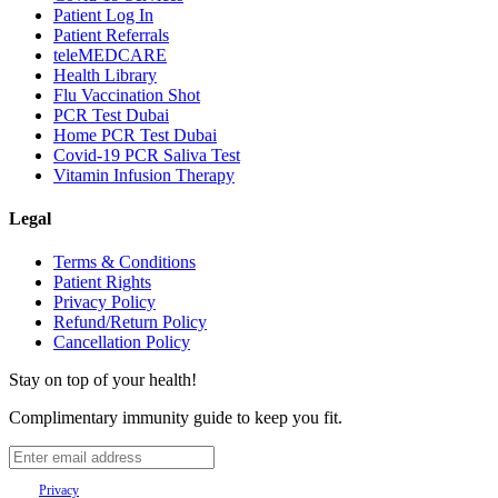
Patient Log In
Patient Referrals
teleMEDCARE
Health Library
Flu Vaccination Shot
PCR Test Dubai
Home PCR Test Dubai
Covid-19 PCR Saliva Test
Vitamin Infusion Therapy
Legal
Terms & Conditions
Patient Rights
Privacy Policy
Refund/Return Policy
Cancellation Policy
Stay on top of your health!
Complimentary immunity guide to keep you fit.
Your
Privacy
is important to us.