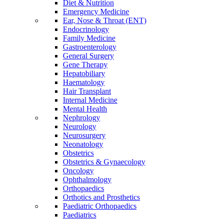
Diet & Nutrition
Emergency Medicine
Ear, Nose & Throat (ENT)
Endocrinology
Family Medicine
Gastroenterology
General Surgery
Gene Therapy
Hepatobiliary
Haematology
Hair Transplant
Internal Medicine
Mental Health
Nephrology
Neurology
Neurosurgery
Neonatology
Obstetrics
Obstetrics & Gynaecology
Oncology
Ophthalmology
Orthopaedics
Orthotics and Prosthetics
Paediatric Orthopaedics
Paediatrics