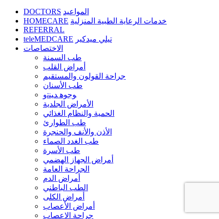
DOCTORS
المواعيد
HOMECARE
خدمات الرعاية الطبية المنزلية
REFERRAL
teleMEDCARE
تيلي ميدكير
الاختصاصات
طب السمنة
أمراض القلب
جراحة القولون والمستقيم
طب الأسنان
ﻮﺟﻮﻫ ﺪﻴﻨﺗﻭ
الأمراض الجلدية
الحمية والنظام الغذائي
طب الطوارئ
الأذن والأنف والحنجرة
طب الغدد الصماء
طب الأسرة
أمراض الجهاز الهضمي
الجراحة العامة
أمراض الدم
الطب الباطني
أمراض الكلى
أمراض الأعصاب
جراحة الاعصاب