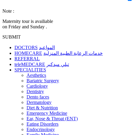
Note :
Maternity tour is availiable
on Friday and Sunday .
SUBMIT
DOCTORS
المواعيد
HOMECARE
خدمات الرعاية الطبية المنزلية
REFERRAL
teleMEDCARE
تيلي ميدكير
SPECIALITIES
Aesthetics
Bariatric Surgery
Cardiology
Dentistry
Dento faces
Dermatology
Diet & Nutrition
Emergency Medicine
Ear, Nose & Throat (ENT)
Eating Disorders
Endocrinology
Family Medicine