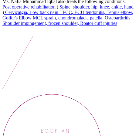
Ms. Nafia Muhammad Iqbal also treats the following conditions:
Post operative rehabilitation ( Spine, shoulder, hip, knee, ankle, hand
)
Cervicalgia, Low back pain
TFCC, ECU tendonitis, Tennis elbow,
Golfer's Elbow
MCL sprain, chondromalacia patella, Osteoarthritis
Shoulder impingement, frozen shoulder, Roator cuff injuries
BOOK AN