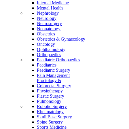
Internal Medicine
Mental Health
Nephrology
Neurology
Neurosurgery
Neonatology
Obstetrics
Obstetrics & Gynaecology
Oncology
Ophthalmology
Orthopaedics
Paediatric Orthopaedics
Paediatrics
Paediatric Surgery
Pain Management
Proctology &
Colorectal Surgery
Physiotherapy
Plastic Surgery
Pulmonology
Robotic Surgery
Rheumatology
Skull Base Surgery
Spine Surgery
Sports Medicine