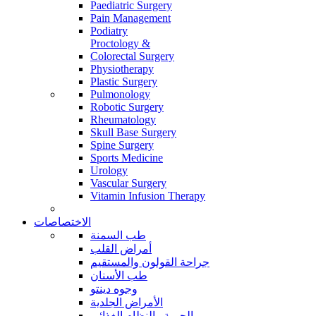
Paediatric Surgery
Pain Management
Podiatry
Proctology &
Colorectal Surgery
Physiotherapy
Plastic Surgery
Pulmonology
Robotic Surgery
Rheumatology
Skull Base Surgery
Spine Surgery
Sports Medicine
Urology
Vascular Surgery
Vitamin Infusion Therapy
الاختصاصات
طب السمنة
أمراض القلب
جراحة القولون والمستقيم
طب الأسنان
وجوه دينتو
الأمراض الجلدية
الحمية والنظام الغذائي