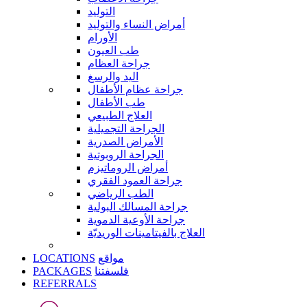
التوليد
أمراض النساء والتوليد
الأورام
طب العيون
جراحة العظام
اليد والرسغ
جراحة عظام الأطفال
طب الأطفال
العلاج الطبيعي
الجراحة التجميلية
الأمراض الصدرية
الجراحة الروبوتية
أمراض الروماتيزم
جراحة العمود الفقري
الطب الرياضي
جراحة المسالك البولية
جراحة الأوعية الدموية
العلاج بالفيتامينات الوريديّة
LOCATIONS
مواقع
PACKAGES
فلسفتنا
REFERRALS