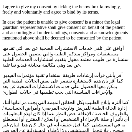
I agree to give my consent by ticking the below box knowingly,
freely and voluntarily and agree to bind by its terms.
In case the patient is unable to give consent/ is a minor the legal
guardian /representative shall give consent on behalf of the patient
and accordingly all understandings, consents and acknowledgments
mentioned above shall be deemed to be consented by the patient.
أوافق على تلقي خدمات الاستشارات الصحية عن بعد التي تقدمها
مستشفيات ومراكز ميدكير الطبية والتي تتضمن الحصول على
استشارة من طبيب معتمد مخول بتقديم استشارات الخدمات الطبية
عن بعد وهي مكالمة محادثة فيديو تفاعلية.
أقر بأنني قرأت إرشادات طريقة استخدام تقنية مؤتمرات الفيديو.
كما أقر بأن هذه الاستشارة تقتصر على بعض الحالات الطبية التي
يمكن معها الحصول على خدمات الاستشارات الصحية عن بعد
والإجراءات المناسبة التي يجب تطبيقها في حالات الطوارئ.
كما ألتزم بإبلاغ الطبيب بكل الحقائق المهمة التي يجب مراعاتها أثناء
إدارة الحالة الطبية للمريض وتاريخه المرضي/ وأمراض الحساسية /
والظروف الخاصة / الإعاقة بغض النظر عما إذا كان لهذه المعلومات
أي تأثير أو صلة بالإجراء أو التشخيص أو العلاج / المقترح أو المضطلع
به في المستشفى. كما أقبل حقيقة أنه في حال كان هذا البيان غير
صحيح ، فلا تتحمل المستشفى ولا الأطباء المسؤولية عن العواقب