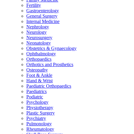
Fertility
Gastroenterology
General Surgery
Internal Medicine
Nephrology
Neurology
Neurosurgery
Neonatology
Obstetrics & Gynaecology
Ophthalmology
Orthopaedics
Orthotics and Prosthetics
Osteopathy
Foot & Ankle
Hand & Wrist
Paediatric Orthopaedics
Paediatrics
Podiatric
Psychology
Physiotherapy
Plastic Surgery
Psychiatry
Pulmonology
Rheumatology