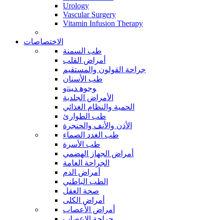
Urology
Vascular Surgery
Vitamin Infusion Therapy
الاختصاصات
طب السمنة
أمراض القلب
جراحة القولون والمستقيم
طب الأسنان
ﻮﺟﻮﻫ ﺪﻴﻨﺗﻭ
الأمراض الجلدية
الحمية والنظام الغذائي
طب الطوارئ
الأذن والأنف والحنجرة
طب الغدد الصماء
طب الأسرة
أمراض الجهاز الهضمي
الجراحة العامة
أمراض الدم
الطب الباطني
صحة العقل
أمراض الكلى
أمراض الأعصاب
جراحة الاعصاب