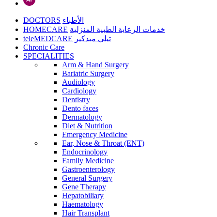
DOCTORS
الأطباء
HOMECARE
خدمات الرعاية الطبية المنزلية
teleMEDCARE
تيلي ميدكير
Chronic Care
SPECIALITIES
Arm & Hand Surgery
Bariatric Surgery
Audiology
Cardiology
Dentistry
Dento faces
Dermatology
Diet & Nutrition
Emergency Medicine
Ear, Nose & Throat (ENT)
Endocrinology
Family Medicine
Gastroenterology
General Surgery
Gene Therapy
Hepatobiliary
Haematology
Hair Transplant