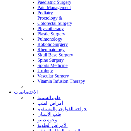
Paediatric Surgery
Pain Management
Podiatry
Proctology &
Colorectal Surgery
Physiotherapy
Plastic Surgery
Pulmonology
Robotic Surgery
Rheumatology
Skull Base Surgery
Spine Surgery
Sports Medicine
Urology
Vascular Surgery
Vitamin Infusion Therapy
الاختصاصات
طب السمنة
أمراض القلب
جراحة القولون والمستقيم
طب الأسنان
وجوه دينتو
الأمراض الجلدية
الحمية والنظام الغذائي