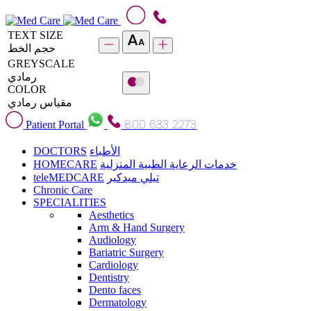
TEXT SIZE
حجم الخط
GREYSCALE
رمادي
COLOR
مقياس رمادي
800 633 2273
Patient Portal
DOCTORS
الأطباء
HOMECARE
خدمات الرعاية الطبية المنزلية
teleMEDCARE
تيلي ميدكير
Chronic Care
SPECIALITIES
Aesthetics
Arm & Hand Surgery
Audiology
Bariatric Surgery
Cardiology
Dentistry
Dento faces
Dermatology