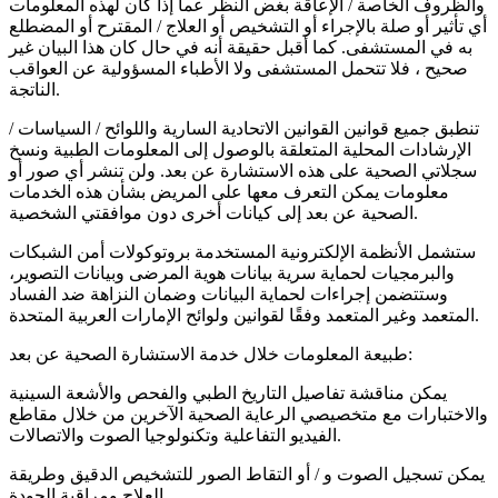
والظروف الخاصة / الإعاقة بغض النظر عما إذا كان لهذه المعلومات
أي تأثير أو صلة بالإجراء أو التشخيص أو العلاج / المقترح أو المضطلع
به في المستشفى. كما أقبل حقيقة أنه في حال كان هذا البيان غير
صحيح ، فلا تتحمل المستشفى ولا الأطباء المسؤولية عن العواقب
الناتجة.
تنطبق جميع قوانين القوانين الاتحادية السارية واللوائح / السياسات /
الإرشادات المحلية المتعلقة بالوصول إلى المعلومات الطبية ونسخ
سجلاتي الصحية على هذه الاستشارة عن بعد. ولن تنشر أي صور أو
معلومات يمكن التعرف معها على المريض بشأن هذه الخدمات
الصحية عن بعد إلى كيانات أخرى دون موافقتي الشخصية.
ستشمل الأنظمة الإلكترونية المستخدمة بروتوكولات أمن الشبكات
والبرمجيات لحماية سرية بيانات هوية المرضى وبيانات التصوير،
وستتضمن إجراءات لحماية البيانات وضمان النزاهة ضد الفساد
المتعمد وغير المتعمد وفقًا لقوانين ولوائح الإمارات العربية المتحدة.
طبيعة المعلومات خلال خدمة الاستشارة الصحية عن بعد:
يمكن مناقشة تفاصيل التاريخ الطبي والفحص والأشعة السينية
والاختبارات مع متخصيصي الرعاية الصحية الآخرين من خلال مقاطع
الفيديو التفاعلية وتكنولوجيا الصوت والاتصالات.
يمكن تسجيل الصوت و / أو التقاط الصور للتشخيص الدقيق وطريقة
العلاج ومراقبة الجودة.