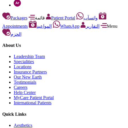
Packages
قائمة
Patient Portal
واتسآب
Appointments
المواعيد
WhatsApp
التقارير
Menu
الحزم
About Us
Leadership Team
Specialities
Locations
Insurance Partners
Our New Earth
Testimonials
Careers
Help Center
MyCare Patient Portal
International Patients
Quick Links
Aesthetics