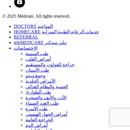
© 2025 Medcare. All rights reserved.
DOCTORS
المواعيد
HOMECARE
خدمات الرعاية الطبية المنزلية
REFERRAL
teleMEDCARE
تيلي ميدكير
الاختصاصات
طب السمنة
أمراض القلب
جراحة القولون والمستقيم
طب الأسنان
ﻮﺟﻮﻫ ﺪﻴﻨﺗﻭ
الأمراض الجلدية
الحمية والنظام الغذائي
طب الطوارئ
الأذن والأنف والحنجرة
طب الغدد الصماء
طب الأسرة
أمراض الجهاز الهضمي
الجراحة العامة
أمراض الدم