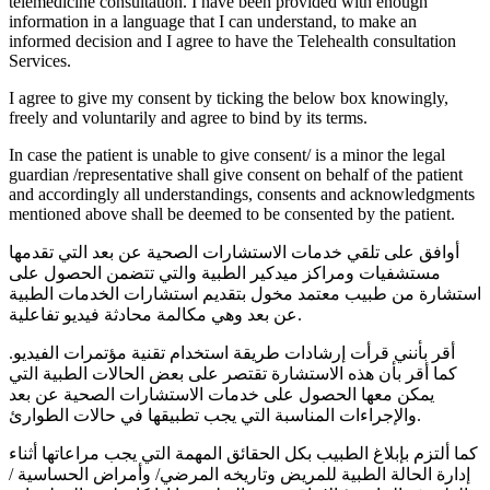
telemedicine consultation. I have been provided with enough
information in a language that I can understand, to make an
informed decision and I agree to have the Telehealth consultation
Services.
I agree to give my consent by ticking the below box knowingly,
freely and voluntarily and agree to bind by its terms.
In case the patient is unable to give consent/ is a minor the legal
guardian /representative shall give consent on behalf of the patient
and accordingly all understandings, consents and acknowledgments
mentioned above shall be deemed to be consented by the patient.
أوافق على تلقي خدمات الاستشارات الصحية عن بعد التي تقدمها
مستشفيات ومراكز ميدكير الطبية والتي تتضمن الحصول على
استشارة من طبيب معتمد مخول بتقديم استشارات الخدمات الطبية
عن بعد وهي مكالمة محادثة فيديو تفاعلية.
أقر بأنني قرأت إرشادات طريقة استخدام تقنية مؤتمرات الفيديو.
كما أقر بأن هذه الاستشارة تقتصر على بعض الحالات الطبية التي
يمكن معها الحصول على خدمات الاستشارات الصحية عن بعد
والإجراءات المناسبة التي يجب تطبيقها في حالات الطوارئ.
كما ألتزم بإبلاغ الطبيب بكل الحقائق المهمة التي يجب مراعاتها أثناء
إدارة الحالة الطبية للمريض وتاريخه المرضي/ وأمراض الحساسية /