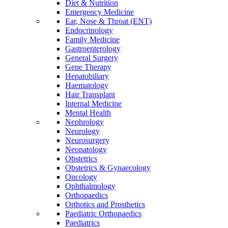
Diet & Nutrition
Emergency Medicine
Ear, Nose & Throat (ENT)
Endocrinology
Family Medicine
Gastroenterology
General Surgery
Gene Therapy
Hepatobiliary
Haematology
Hair Transplant
Internal Medicine
Mental Health
Nephrology
Neurology
Neurosurgery
Neonatology
Obstetrics
Obstetrics & Gynaecology
Oncology
Ophthalmology
Orthopaedics
Orthotics and Prosthetics
Paediatric Orthopaedics
Paediatrics