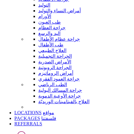
التوليد
أمراض النساء والتوليد
الأورام
طب العيون
جراحة العظام
اليد والرسغ
جراحة عظام الأطفال
طب الأطفال
العلاج الطبيعي
الجراحة التجميلية
الأمراض الصدرية
الجراحة الروبوتية
أمراض الروماتيزم
جراحة العمود الفقري
الطب الرياضي
جراحة المسالك البولية
جراحة الأوعية الدموية
العلاج بالفيتامينات الوريديّة
LOCATIONS
مواقع
PACKAGES
فلسفتنا
REFERRALS