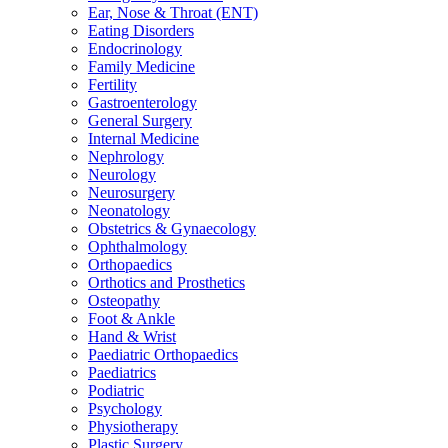
Ear, Nose & Throat (ENT)
Eating Disorders
Endocrinology
Family Medicine
Fertility
Gastroenterology
General Surgery
Internal Medicine
Nephrology
Neurology
Neurosurgery
Neonatology
Obstetrics & Gynaecology
Ophthalmology
Orthopaedics
Orthotics and Prosthetics
Osteopathy
Foot & Ankle
Hand & Wrist
Paediatric Orthopaedics
Paediatrics
Podiatric
Psychology
Physiotherapy
Plastic Surgery