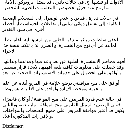
الأدوات أو فشلها. ج. في حالات نادرة، قد يفشل بروتوكول الأمان
مما ينتج عنه خرق لخصوصية المعلومات الطبية الشخصية.
في حالات نادرة ، قد يؤدي عدم الوصول إلى السجلات الصحية
الكاملة إلى تفاعل دوائي سلبي أو تفاعلات الحساسية أو أخطاء
أخرى في سوء التقدير.
اعفي سلطات مركز ميدكير الطبي من المسؤولية القانونية أو
المالية عن أي نوع من الخسارة أو الضرر الذي تتكبد نتيجة هذا
الإجراء.
أفهم مخاطر الاستشارة الطبية عن بعد وعواقبها وفوائدها وبدائلها.
وقد حصلت على معلومات كافية بلغة أفهمها، لاتخاذ قرار مستنير
وأوافق على الحصول على خدمات الاستشارات الصحية عن بعد.
أوافق على منح موافقتي بوضع علامة في المربع أدناه عن علم
وبحرية وبمحض الإرادة وأوافق على الالتزام بشروطه.
في حالة عدم قدرة المريض على منح الموافقة / أو كان قاصرًا ،
فعلى الوصي / الممثل القانوني منح الموافقة نيابة عنه، وبالتالي
يكون قد اُعتبر موافقة المريض على جميع التفاهمات والموافقات
والإقرارات المذكورة أعلاه.
Disclaimer: