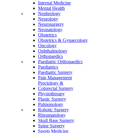
Internal Medicine
Mental Health
Nephrology
Neurology
Neurosurgery
Neonatology
Obstetrics
Obstetrics & Gynaecology
Oncology
Ophthalmology
Orthopaedics
Paediatric Orthopaedics
Paediatrics
Paediatric Surgery
Pain Management
Proctology &
Colorectal Surgery
Physiotherapy
Plastic Surgery
Pulmonology
Robotic Surgery
Rheumatology
Skull Base Surgery
Spine Surgery
Sports Medicine