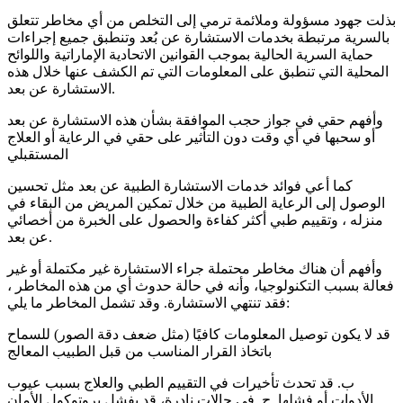
بذلت جهود مسؤولة وملائمة ترمي إلى التخلص من أي مخاطر تتعلق
بالسرية مرتبطة بخدمات الاستشارة عن بُعد وتنطبق جميع إجراءات
حماية السرية الحالية بموجب القوانين الاتحادية الإماراتية واللوائح
المحلية التي تنطبق على المعلومات التي تم الكشف عنها خلال هذه
الاستشارة عن بعد.
وأفهم حقي في جواز حجب الموافقة بشأن هذه الاستشارة عن بعد
أو سحبها في أي وقت دون التأثير على حقي في الرعاية أو العلاج
المستقبلي
كما أعي فوائد خدمات الاستشارة الطبية عن بعد مثل تحسين
الوصول إلى الرعاية الطبية من خلال تمكين المريض من البقاء في
منزله ، وتقييم طبي أكثر كفاءة والحصول على الخبرة من أخصائي
عن بعد.
وأفهم أن هناك مخاطر محتملة جراء الاستشارة غير مكتملة أو غير
فعالة بسبب التكنولوجيا، وأنه في حالة حدوث أي من هذه المخاطر ،
فقد تنتهي الاستشارة. وقد تشمل المخاطر ما يلي:
قد لا يكون توصيل المعلومات كافيًا (مثل ضعف دقة الصور) للسماح
باتخاذ القرار المناسب من قبل الطبيب المعالج
ب. قد تحدث تأخيرات في التقييم الطبي والعلاج بسبب عيوب
الأدوات أو فشلها. ج. في حالات نادرة، قد يفشل بروتوكول الأمان