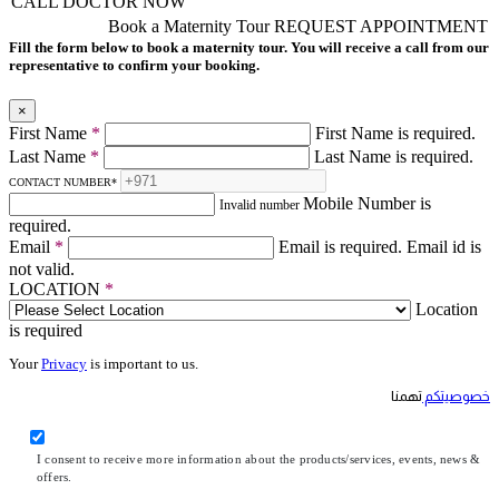
CALL DOCTOR NOW
Book a Maternity Tour
REQUEST APPOINTMENT
Fill the form below to book a maternity tour. You will receive a call from our
representative to confirm your booking.
×
First Name
*
First Name is required.
Last Name
*
Last Name is required.
CONTACT NUMBER
*
Mobile Number is
Invalid number
required.
Email
*
Email is required.
Email id is
not valid.
LOCATION
*
Location
is required
Your
Privacy
is important to us.
خصوصيتكم
تهمنا
I consent to receive more information about the products/services, events, news &
offers.