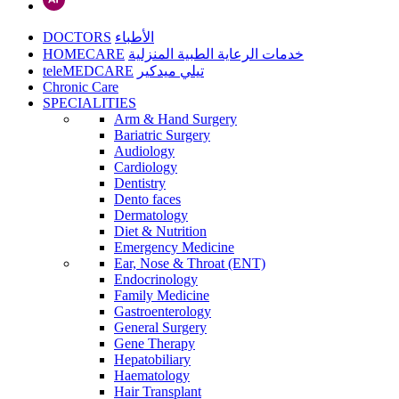
DOCTORS
الأطباء
HOMECARE
خدمات الرعاية الطبية المنزلية
teleMEDCARE
تيلي ميدكير
Chronic Care
SPECIALITIES
Arm & Hand Surgery
Bariatric Surgery
Audiology
Cardiology
Dentistry
Dento faces
Dermatology
Diet & Nutrition
Emergency Medicine
Ear, Nose & Throat (ENT)
Endocrinology
Family Medicine
Gastroenterology
General Surgery
Gene Therapy
Hepatobiliary
Haematology
Hair Transplant