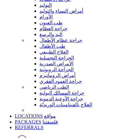
التوليد
أمراض النساء والتوليد
الأورام
طب العيون
جراحة العظام
اليد والرسغ
جراحة عظام الأطفال
طب الأطفال
العلاج الطبيعي
الجراحة التجميلية
الأمراض الصدرية
الجراحة الروبوتية
أمراض الروماتيزم
جراحة العمود الفقري
الطب الرياضي
جراحة المسالك البولية
جراحة الأوعية الدموية
العلاج بالفيتامينات الوريديّة
LOCATIONS
مواقع
PACKAGES
فلسفتنا
REFERRALS