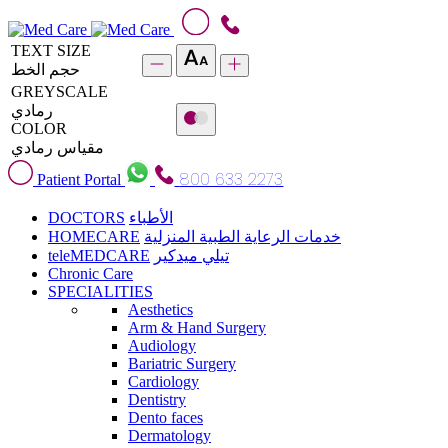
TEXT SIZE
حجم الخط
GREYSCALE
رمادي
COLOR
مقياس رمادي
800 633 2273
Patient Portal
DOCTORS
الأطباء
HOMECARE
خدمات الرعاية الطبية المنزلية
teleMEDCARE
تيلي ميدكير
Chronic Care
SPECIALITIES
Aesthetics
Arm & Hand Surgery
Audiology
Bariatric Surgery
Cardiology
Dentistry
Dento faces
Dermatology