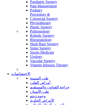
Paediatric Surgery
Pain Management
Podiatry
Proctology &
Colorectal Surgery
Physiotherapy
Plastic Surgery
Pulmonology
Robotic Surgery
Rheumatology
Skull Base Surgery
Spine Surgery
Sports Medicine
Urology
Vascular Surgery
Vitamin Infusion Therapy
الاختصاصات
طب السمنة
أمراض القلب
جراحة القولون والمستقيم
طب الأسنان
وجوه دينتو
الأمراض الجلدية
الحمية والنظام الغذائي