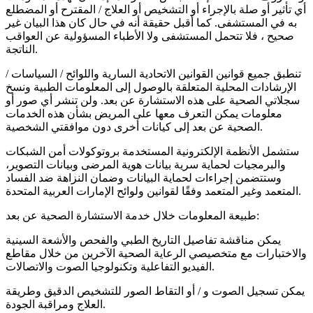
أي تأثير أو صلة بالإجراء أو التشخيص أو العلاج / المقترح أو المضطلع
به في المستشفى. كما أقبل حقيقة أنه في حال كان هذا البيان غير
صحيح ، فلا تتحمل المستشفى ولا الأطباء المسؤولية عن العواقب
الناتجة.
تنطبق جميع قوانين القوانين الاتحادية السارية واللوائح / السياسات /
الإرشادات المحلية المتعلقة بالوصول إلى المعلومات الطبية ونسخ
سجلاتي الصحية على هذه الاستشارة عن بعد. ولن تنشر أي صور أو
معلومات يمكن التعرف معها على المريض بشأن هذه الخدمات
الصحية عن بعد إلى كيانات أخرى دون موافقتي الشخصية.
ستشمل الأنظمة الإلكترونية المستخدمة بروتوكولات أمن الشبكات
والبرمجيات لحماية سرية بيانات هوية المرضى وبيانات التصوير،
وستتضمن إجراءات لحماية البيانات وضمان النزاهة ضد الفساد
المتعمد وغير المتعمد وفقًا لقوانين ولوائح الإمارات العربية المتحدة.
طبيعة المعلومات خلال خدمة الاستشارة الصحية عن بعد:
يمكن مناقشة تفاصيل التاريخ الطبي والفحص والأشعة السينية
والاختبارات مع متخصيصي الرعاية الصحية الآخرين من خلال مقاطع
الفيديو التفاعلية وتكنولوجيا الصوت والاتصالات.
يمكن تسجيل الصوت و / أو التقاط الصور للتشخيص الدقيق وطريقة
العلاج ومراقبة الجودة.