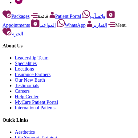
Packages
قائمة
Patient Portal
واتسآب
Appointments
المواعيد
WhatsApp
التقارير
Menu
الحزم
About Us
Leadership Team
Specialities
Locations
Insurance Partners
Our New Earth
Testimonials
Careers
Help Center
MyCare Patient Portal
International Patients
Quick Links
Aesthetics
Life Support Training