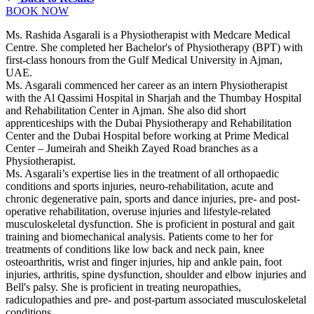
BOOK NOW
Ms. Rashida Asgarali is a Physiotherapist with Medcare Medical
Centre. She completed her Bachelor's of Physiotherapy (BPT) with
first-class honours from the Gulf Medical University in Ajman,
UAE.
Ms. Asgarali commenced her career as an intern Physiotherapist
with the Al Qassimi Hospital in Sharjah and the Thumbay Hospital
and Rehabilitation Center in Ajman. She also did short
apprenticeships with the Dubai Physiotherapy and Rehabilitation
Center and the Dubai Hospital before working at Prime Medical
Center – Jumeirah and Sheikh Zayed Road branches as a
Physiotherapist.
Ms. Asgarali’s expertise lies in the treatment of all orthopaedic
conditions and sports injuries, neuro-rehabilitation, acute and
chronic degenerative pain, sports and dance injuries, pre- and post-
operative rehabilitation, overuse injuries and lifestyle-related
musculoskeletal dysfunction. She is proficient in postural and gait
training and biomechanical analysis. Patients come to her for
treatments of conditions like low back and neck pain, knee
osteoarthritis, wrist and finger injuries, hip and ankle pain, foot
injuries, arthritis, spine dysfunction, shoulder and elbow injuries and
Bell's palsy. She is proficient in treating neuropathies,
radiculopathies and pre- and post-partum associated musculoskeletal
conditions.