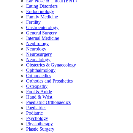
Ear, Nose & Throat (ENT)
Eating Disorders
Endocrinology
Family Medicine
Fertility
Gastroenterology
General Surgery
Internal Medicine
Nephrology
Neurology
Neurosurgery
Neonatology
Obstetrics & Gynaecology
Ophthalmology
Orthopaedics
Orthotics and Prosthetics
Osteopathy
Foot & Ankle
Hand & Wrist
Paediatric Orthopaedics
Paediatrics
Podiatric
Psychology
Physiotherapy
Plastic Surgery