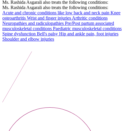
Ms. Rashida Asgarali also treats the following conditions:
Ms. Rashida Asgarali also treats the following conditions:
Acute and chronic conditions like low back and neck pain
Knee
osteoarthritis
Wrist and finger injuries
Arthritic conditions
Neuropathies and radiculopathies
Pre/Post partum associated
musculoskeletal conditions
Paediatric musculoskeletal conditions
Spine dysfunction
Bell's palsy
Hip and ankle pain, foot injuries
Shoulder and elbow injuries