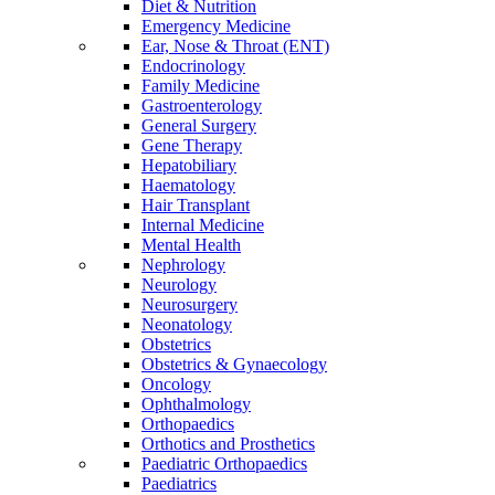
Diet & Nutrition
Emergency Medicine
Ear, Nose & Throat (ENT)
Endocrinology
Family Medicine
Gastroenterology
General Surgery
Gene Therapy
Hepatobiliary
Haematology
Hair Transplant
Internal Medicine
Mental Health
Nephrology
Neurology
Neurosurgery
Neonatology
Obstetrics
Obstetrics & Gynaecology
Oncology
Ophthalmology
Orthopaedics
Orthotics and Prosthetics
Paediatric Orthopaedics
Paediatrics