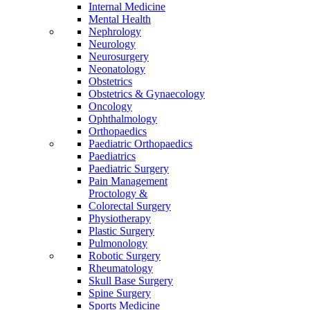
Internal Medicine
Mental Health
Nephrology
Neurology
Neurosurgery
Neonatology
Obstetrics
Obstetrics & Gynaecology
Oncology
Ophthalmology
Orthopaedics
Paediatric Orthopaedics
Paediatrics
Paediatric Surgery
Pain Management
Proctology &
Colorectal Surgery
Physiotherapy
Plastic Surgery
Pulmonology
Robotic Surgery
Rheumatology
Skull Base Surgery
Spine Surgery
Sports Medicine