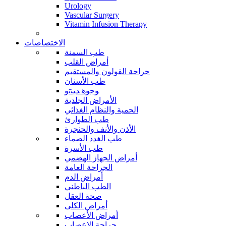
Urology
Vascular Surgery
Vitamin Infusion Therapy
الاختصاصات
طب السمنة
أمراض القلب
جراحة القولون والمستقيم
طب الأسنان
ﻮﺟﻮﻫ ﺪﻴﻨﺗﻭ
الأمراض الجلدية
الحمية والنظام الغذائي
طب الطوارئ
الأذن والأنف والحنجرة
طب الغدد الصماء
طب الأسرة
أمراض الجهاز الهضمي
الجراحة العامة
أمراض الدم
الطب الباطني
صحة العقل
أمراض الكلى
أمراض الأعصاب
جراحة الاعصاب