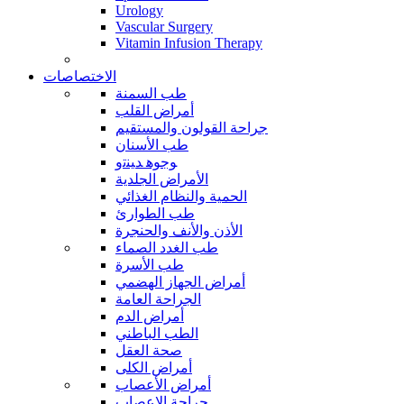
Urology
Vascular Surgery
Vitamin Infusion Therapy
الاختصاصات
طب السمنة
أمراض القلب
جراحة القولون والمستقيم
طب الأسنان
ﻮﺟﻮﻫ ﺪﻴﻨﺗﻭ
الأمراض الجلدية
الحمية والنظام الغذائي
طب الطوارئ
الأذن والأنف والحنجرة
طب الغدد الصماء
طب الأسرة
أمراض الجهاز الهضمي
الجراحة العامة
أمراض الدم
الطب الباطني
صحة العقل
أمراض الكلى
أمراض الأعصاب
جراحة الاعصاب