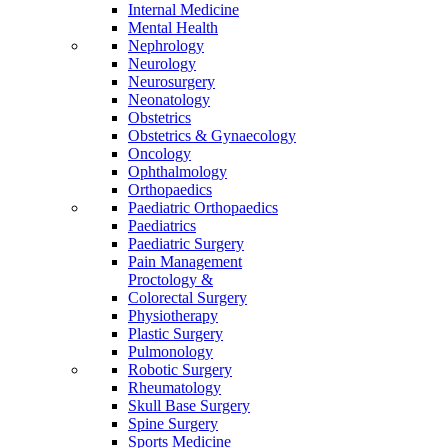
Internal Medicine
Mental Health
Nephrology
Neurology
Neurosurgery
Neonatology
Obstetrics
Obstetrics & Gynaecology
Oncology
Ophthalmology
Orthopaedics
Paediatric Orthopaedics
Paediatrics
Paediatric Surgery
Pain Management
Proctology &
Colorectal Surgery
Physiotherapy
Plastic Surgery
Pulmonology
Robotic Surgery
Rheumatology
Skull Base Surgery
Spine Surgery
Sports Medicine