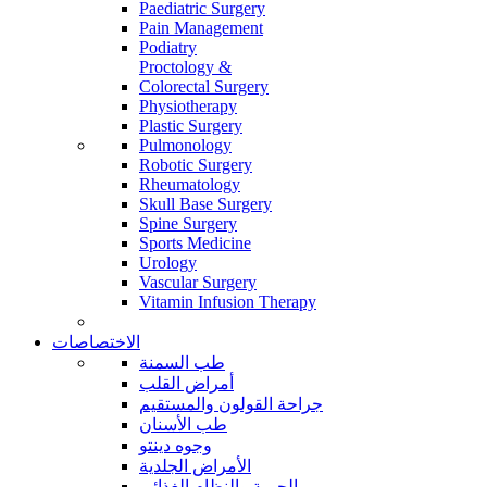
Paediatric Surgery
Pain Management
Podiatry
Proctology &
Colorectal Surgery
Physiotherapy
Plastic Surgery
Pulmonology
Robotic Surgery
Rheumatology
Skull Base Surgery
Spine Surgery
Sports Medicine
Urology
Vascular Surgery
Vitamin Infusion Therapy
الاختصاصات
طب السمنة
أمراض القلب
جراحة القولون والمستقيم
طب الأسنان
وجوه دينتو
الأمراض الجلدية
الحمية والنظام الغذائي