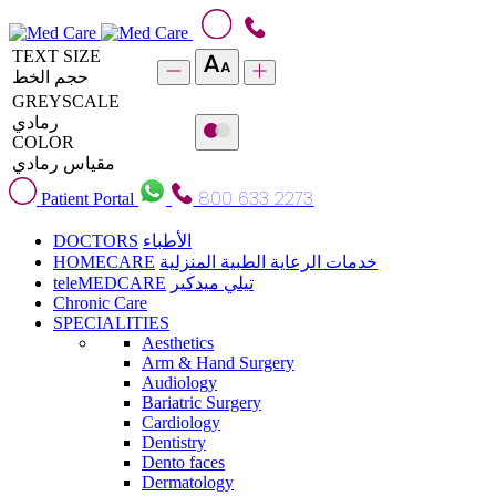
TEXT SIZE
حجم الخط
GREYSCALE
رمادي
COLOR
مقياس رمادي
800 633 2273
Patient Portal
DOCTORS
الأطباء
HOMECARE
خدمات الرعاية الطبية المنزلية
teleMEDCARE
تيلي ميدكير
Chronic Care
SPECIALITIES
Aesthetics
Arm & Hand Surgery
Audiology
Bariatric Surgery
Cardiology
Dentistry
Dento faces
Dermatology