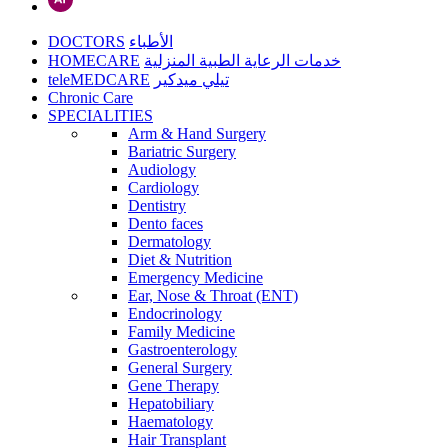
DOCTORS
الأطباء
HOMECARE
خدمات الرعاية الطبية المنزلية
teleMEDCARE
تيلي ميدكير
Chronic Care
SPECIALITIES
Arm & Hand Surgery
Bariatric Surgery
Audiology
Cardiology
Dentistry
Dento faces
Dermatology
Diet & Nutrition
Emergency Medicine
Ear, Nose & Throat (ENT)
Endocrinology
Family Medicine
Gastroenterology
General Surgery
Gene Therapy
Hepatobiliary
Haematology
Hair Transplant