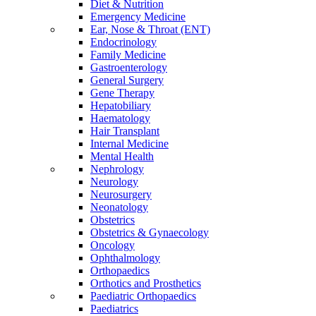
Diet & Nutrition
Emergency Medicine
Ear, Nose & Throat (ENT)
Endocrinology
Family Medicine
Gastroenterology
General Surgery
Gene Therapy
Hepatobiliary
Haematology
Hair Transplant
Internal Medicine
Mental Health
Nephrology
Neurology
Neurosurgery
Neonatology
Obstetrics
Obstetrics & Gynaecology
Oncology
Ophthalmology
Orthopaedics
Orthotics and Prosthetics
Paediatric Orthopaedics
Paediatrics