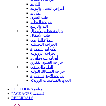
التوليد
أمراض النساء والتوليد
الأورام
طب العيون
جراحة العظام
اليد والرسغ
جراحة عظام الأطفال
طب الأطفال
العلاج الطبيعي
الجراحة التجميلية
الأمراض الصدرية
الجراحة الروبوتية
أمراض الروماتيزم
جراحة العمود الفقري
الطب الرياضي
جراحة المسالك البولية
جراحة الأوعية الدموية
العلاج بالفيتامينات الوريديّة
LOCATIONS
مواقع
PACKAGES
فلسفتنا
REFERRALS