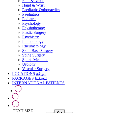
Foot & Ankle
Hand & Wrist
Paediatric Orthopaedics
Paediatrics
Podiatric
Psychology
Physiotherapy
Plastic Surgery
Psychiatry
Pulmonology
Rheumatology
Skull Base Surgery
Spine Surgery
Sports Medicine
Urology
Vascular Surgery
LOCATIONS
مواقع
PACKAGES
فلسفتنا
INTERNATIONAL PATIENTS
TEXT SIZE