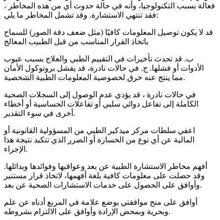
فعالة بسبب التكنولوجيا، وأنه في حالة حدوث أي من هذه المخاطر ،
فقد تنتهي الاستشارة. وقد تشمل المخاطر ما يلي:
قد لا يكون توصيل المعلومات كافيًا (مثل ضعف دقة الصور) للسماح
باتخاذ القرار المناسب من قبل الطبيب المعالج
ب. قد تحدث تأخيرات في التقييم الطبي والعلاج بسبب عيوب
الأدوات أو فشلها. ج. في حالات نادرة، قد يفشل بروتوكول الأمان
مما ينتج عنه خرق لخصوصية المعلومات الطبية الشخصية.
في حالات نادرة ، قد يؤدي عدم الوصول إلى السجلات الصحية
الكاملة إلى تفاعل دوائي سلبي أو تفاعلات الحساسية أو أخطاء
أخرى في سوء التقدير.
اعفي سلطات مركز ميدكير الطبي من المسؤولية القانونية أو
المالية عن أي نوع من الخسارة أو الضرر الذي تتكبد نتيجة هذا
الإجراء.
أفهم مخاطر الاستشارة الطبية عن بعد وعواقبها وفوائدها وبدائلها.
وقد حصلت على معلومات كافية بلغة أفهمها، لاتخاذ قرار مستنير
وأوافق على الحصول على خدمات الاستشارات الصحية عن بعد.
أوافق على منح موافقتي بوضع علامة في المربع أدناه عن علم
وبحرية وبمحض الإرادة وأوافق على الالتزام بشروطه.