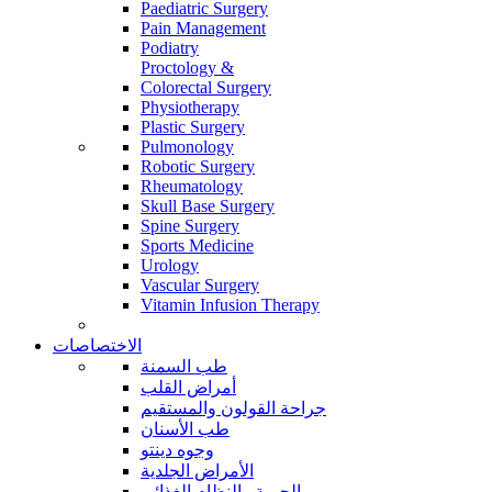
Paediatric Surgery
Pain Management
Podiatry
Proctology &
Colorectal Surgery
Physiotherapy
Plastic Surgery
Pulmonology
Robotic Surgery
Rheumatology
Skull Base Surgery
Spine Surgery
Sports Medicine
Urology
Vascular Surgery
Vitamin Infusion Therapy
الاختصاصات
طب السمنة
أمراض القلب
جراحة القولون والمستقيم
طب الأسنان
وجوه دينتو
الأمراض الجلدية
الحمية والنظام الغذائي