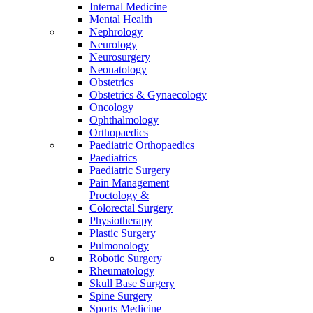
Internal Medicine
Mental Health
Nephrology
Neurology
Neurosurgery
Neonatology
Obstetrics
Obstetrics & Gynaecology
Oncology
Ophthalmology
Orthopaedics
Paediatric Orthopaedics
Paediatrics
Paediatric Surgery
Pain Management
Proctology &
Colorectal Surgery
Physiotherapy
Plastic Surgery
Pulmonology
Robotic Surgery
Rheumatology
Skull Base Surgery
Spine Surgery
Sports Medicine