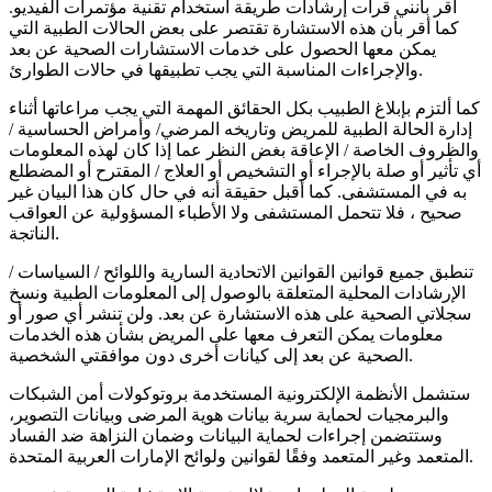
أقر بأنني قرأت إرشادات طريقة استخدام تقنية مؤتمرات الفيديو.
كما أقر بأن هذه الاستشارة تقتصر على بعض الحالات الطبية التي
يمكن معها الحصول على خدمات الاستشارات الصحية عن بعد
والإجراءات المناسبة التي يجب تطبيقها في حالات الطوارئ.
كما ألتزم بإبلاغ الطبيب بكل الحقائق المهمة التي يجب مراعاتها أثناء
إدارة الحالة الطبية للمريض وتاريخه المرضي/ وأمراض الحساسية /
والظروف الخاصة / الإعاقة بغض النظر عما إذا كان لهذه المعلومات
أي تأثير أو صلة بالإجراء أو التشخيص أو العلاج / المقترح أو المضطلع
به في المستشفى. كما أقبل حقيقة أنه في حال كان هذا البيان غير
صحيح ، فلا تتحمل المستشفى ولا الأطباء المسؤولية عن العواقب
الناتجة.
تنطبق جميع قوانين القوانين الاتحادية السارية واللوائح / السياسات /
الإرشادات المحلية المتعلقة بالوصول إلى المعلومات الطبية ونسخ
سجلاتي الصحية على هذه الاستشارة عن بعد. ولن تنشر أي صور أو
معلومات يمكن التعرف معها على المريض بشأن هذه الخدمات
الصحية عن بعد إلى كيانات أخرى دون موافقتي الشخصية.
ستشمل الأنظمة الإلكترونية المستخدمة بروتوكولات أمن الشبكات
والبرمجيات لحماية سرية بيانات هوية المرضى وبيانات التصوير،
وستتضمن إجراءات لحماية البيانات وضمان النزاهة ضد الفساد
المتعمد وغير المتعمد وفقًا لقوانين ولوائح الإمارات العربية المتحدة.