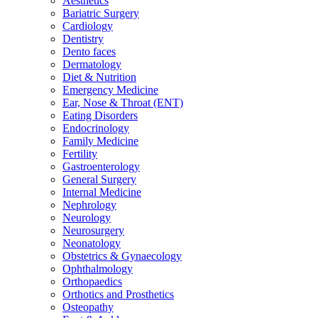
Aesthetics
Bariatric Surgery
Cardiology
Dentistry
Dento faces
Dermatology
Diet & Nutrition
Emergency Medicine
Ear, Nose & Throat (ENT)
Eating Disorders
Endocrinology
Family Medicine
Fertility
Gastroenterology
General Surgery
Internal Medicine
Nephrology
Neurology
Neurosurgery
Neonatology
Obstetrics & Gynaecology
Ophthalmology
Orthopaedics
Orthotics and Prosthetics
Osteopathy