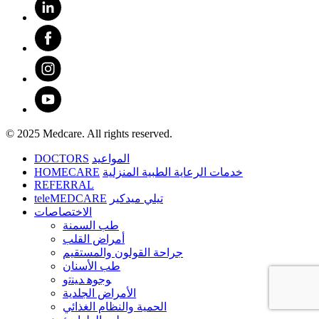
© 2025 Medcare. All rights reserved.
DOCTORS
المواعيد
HOMECARE
خدمات الرعاية الطبية المنزلية
REFERRAL
teleMEDCARE
تيلي ميدكير
الاختصاصات
طب السمنة
أمراض القلب
جراحة القولون والمستقيم
طب الأسنان
ﻮﺟﻮﻫ ﺪﻴﻨﺗﻭ
الأمراض الجلدية
الحمية والنظام الغذائي