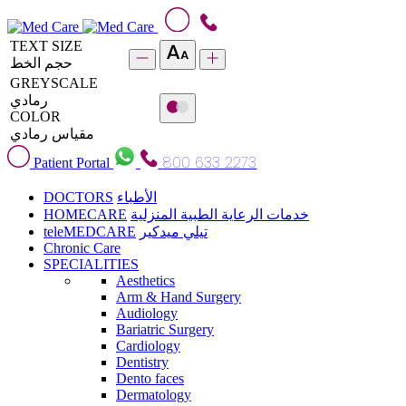
TEXT SIZE
حجم الخط
GREYSCALE
رمادي
COLOR
مقياس رمادي
800 633 2273
Patient Portal
DOCTORS
الأطباء
HOMECARE
خدمات الرعاية الطبية المنزلية
teleMEDCARE
تيلي ميدكير
Chronic Care
SPECIALITIES
Aesthetics
Arm & Hand Surgery
Audiology
Bariatric Surgery
Cardiology
Dentistry
Dento faces
Dermatology