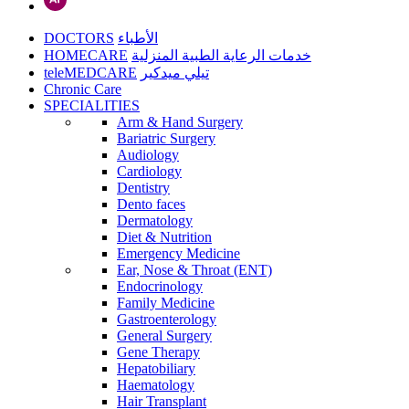
DOCTORS
الأطباء
HOMECARE
خدمات الرعاية الطبية المنزلية
teleMEDCARE
تيلي ميدكير
Chronic Care
SPECIALITIES
Arm & Hand Surgery
Bariatric Surgery
Audiology
Cardiology
Dentistry
Dento faces
Dermatology
Diet & Nutrition
Emergency Medicine
Ear, Nose & Throat (ENT)
Endocrinology
Family Medicine
Gastroenterology
General Surgery
Gene Therapy
Hepatobiliary
Haematology
Hair Transplant