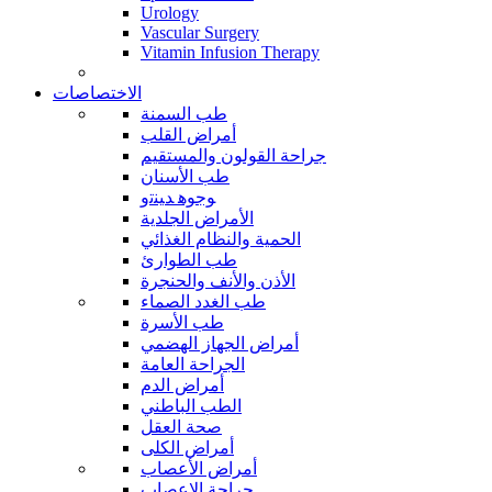
Urology
Vascular Surgery
Vitamin Infusion Therapy
الاختصاصات
طب السمنة
أمراض القلب
جراحة القولون والمستقيم
طب الأسنان
ﻮﺟﻮﻫ ﺪﻴﻨﺗﻭ
الأمراض الجلدية
الحمية والنظام الغذائي
طب الطوارئ
الأذن والأنف والحنجرة
طب الغدد الصماء
طب الأسرة
أمراض الجهاز الهضمي
الجراحة العامة
أمراض الدم
الطب الباطني
صحة العقل
أمراض الكلى
أمراض الأعصاب
جراحة الاعصاب