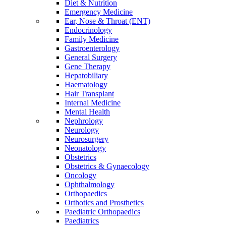
Diet & Nutrition
Emergency Medicine
Ear, Nose & Throat (ENT)
Endocrinology
Family Medicine
Gastroenterology
General Surgery
Gene Therapy
Hepatobiliary
Haematology
Hair Transplant
Internal Medicine
Mental Health
Nephrology
Neurology
Neurosurgery
Neonatology
Obstetrics
Obstetrics & Gynaecology
Oncology
Ophthalmology
Orthopaedics
Orthotics and Prosthetics
Paediatric Orthopaedics
Paediatrics