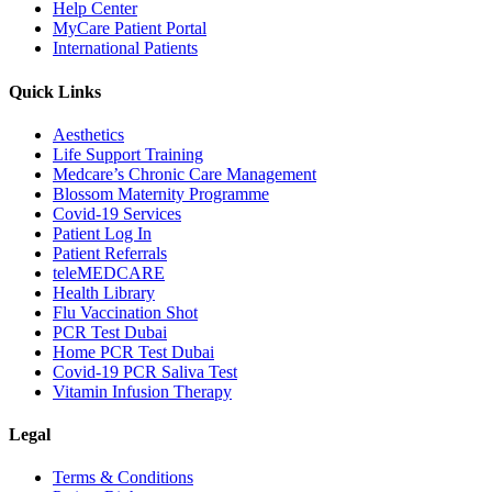
Help Center
MyCare Patient Portal
International Patients
Quick Links
Aesthetics
Life Support Training
Medcare’s Chronic Care Management
Blossom Maternity Programme
Covid-19 Services
Patient Log In
Patient Referrals
teleMEDCARE
Health Library
Flu Vaccination Shot
PCR Test Dubai
Home PCR Test Dubai
Covid-19 PCR Saliva Test
Vitamin Infusion Therapy
Legal
Terms & Conditions