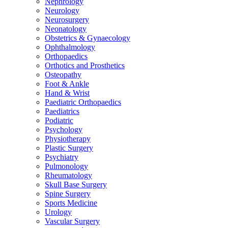
Nephrology
Neurology
Neurosurgery
Neonatology
Obstetrics & Gynaecology
Ophthalmology
Orthopaedics
Orthotics and Prosthetics
Osteopathy
Foot & Ankle
Hand & Wrist
Paediatric Orthopaedics
Paediatrics
Podiatric
Psychology
Physiotherapy
Plastic Surgery
Psychiatry
Pulmonology
Rheumatology
Skull Base Surgery
Spine Surgery
Sports Medicine
Urology
Vascular Surgery