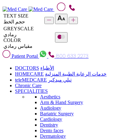
TEXT SIZE
حجم الخط
GREYSCALE
رمادي
COLOR
مقياس رمادي
800 633 2273
Patient Portal
DOCTORS
الأطباء
HOMECARE
خدمات الرعاية الطبية المنزلية
teleMEDCARE
تيلي ميدكير
Chronic Care
SPECIALITIES
Aesthetics
Arm & Hand Surgery
Audiology
Bariatric Surgery
Cardiology
Dentistry
Dento faces
Dermatology