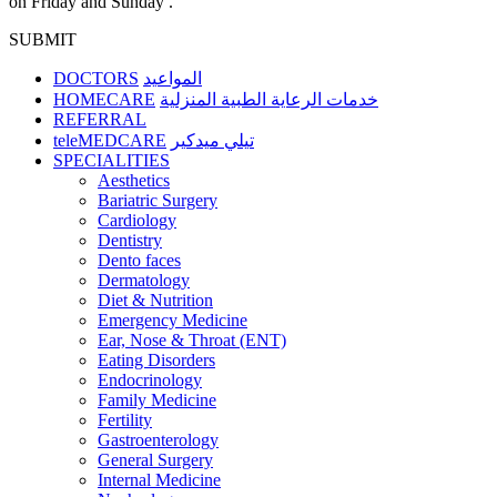
on Friday and Sunday .
SUBMIT
DOCTORS
المواعيد
HOMECARE
خدمات الرعاية الطبية المنزلية
REFERRAL
teleMEDCARE
تيلي ميدكير
SPECIALITIES
Aesthetics
Bariatric Surgery
Cardiology
Dentistry
Dento faces
Dermatology
Diet & Nutrition
Emergency Medicine
Ear, Nose & Throat (ENT)
Eating Disorders
Endocrinology
Family Medicine
Fertility
Gastroenterology
General Surgery
Internal Medicine