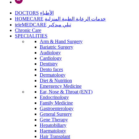
DOCTORS
الأطباء
HOMECARE
خدمات الرعاية الطبية المنزلية
teleMEDCARE
تيلي ميدكير
Chronic Care
SPECIALITIES
Arm & Hand Surgery
Bariatric Surgery
Audiology
Cardiology
Dentistry
Dento faces
Dermatology
Diet & Nutrition
Emergency Medicine
Ear, Nose & Throat (ENT)
Endocrinology
Family Medicine
Gastroenterology
General Surgery
Gene Therapy
Hepatobiliary
Haematology
Hair Transplant