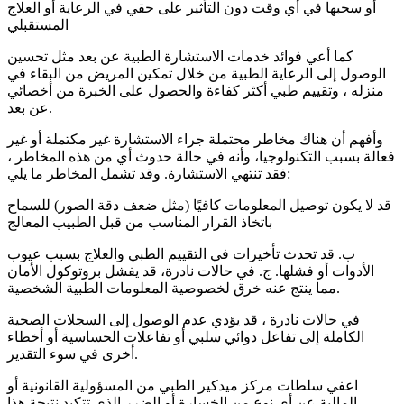
أو سحبها في أي وقت دون التأثير على حقي في الرعاية أو العلاج
المستقبلي
كما أعي فوائد خدمات الاستشارة الطبية عن بعد مثل تحسين
الوصول إلى الرعاية الطبية من خلال تمكين المريض من البقاء في
منزله ، وتقييم طبي أكثر كفاءة والحصول على الخبرة من أخصائي
عن بعد.
وأفهم أن هناك مخاطر محتملة جراء الاستشارة غير مكتملة أو غير
فعالة بسبب التكنولوجيا، وأنه في حالة حدوث أي من هذه المخاطر ،
فقد تنتهي الاستشارة. وقد تشمل المخاطر ما يلي:
قد لا يكون توصيل المعلومات كافيًا (مثل ضعف دقة الصور) للسماح
باتخاذ القرار المناسب من قبل الطبيب المعالج
ب. قد تحدث تأخيرات في التقييم الطبي والعلاج بسبب عيوب
الأدوات أو فشلها. ج. في حالات نادرة، قد يفشل بروتوكول الأمان
مما ينتج عنه خرق لخصوصية المعلومات الطبية الشخصية.
في حالات نادرة ، قد يؤدي عدم الوصول إلى السجلات الصحية
الكاملة إلى تفاعل دوائي سلبي أو تفاعلات الحساسية أو أخطاء
أخرى في سوء التقدير.
اعفي سلطات مركز ميدكير الطبي من المسؤولية القانونية أو
المالية عن أي نوع من الخسارة أو الضرر الذي تتكبد نتيجة هذا