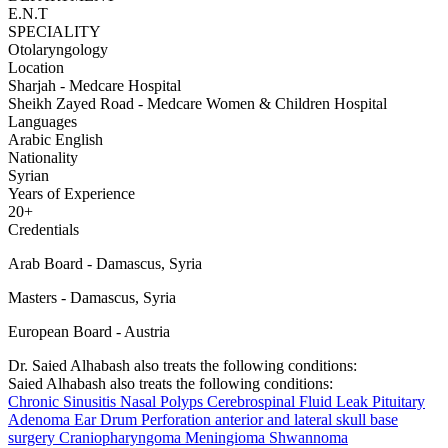
E.N.T
SPECIALITY
Otolaryngology
Location
Sharjah - Medcare Hospital
Sheikh Zayed Road - Medcare Women & Children Hospital
Languages
Arabic
English
Nationality
Syrian
Years of Experience
20+
Credentials
Arab Board - Damascus, Syria
Masters - Damascus, Syria
European Board - Austria
Dr. Saied Alhabash also treats the following conditions:
Saied Alhabash also treats the following conditions:
Chronic Sinusitis
Nasal Polyps
Cerebrospinal Fluid Leak
Pituitary
Adenoma
Ear Drum Perforation
anterior and lateral skull base
surgery
Craniopharyngoma
Meningioma
Shwannoma