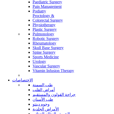
Paediatric Surgery
Pain Management
Podiatry
Proctology &
Colorectal Surgery
Physiotherapy
Plastic Surgery
Pulmonology
Robotic Surgery
Rheumatology
Skull Base Surgery
Spine Surgery
Sports Medicine
Urology
Vascular Surgery
Vitamin Infusion Therapy
الاختصاصات
طب السمنة
أمراض القلب
جراحة القولون والمستقيم
طب الأسنان
وجوه دينتو
الأمراض الجلدية
الحمية والنظام الغذائي