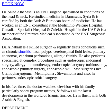
BOOK NOW
Dr. Saied Alhabash is an ENT surgeon specialised in conditions of
the head & neck. He studied medicine in Damascus, Syria & is
certified by both the Arab & European board of medicine. He has
worked as an ENT consultant at the Mediclinic-Welcare Hospital,
Canadian Specialist Hospital & Zulekha Hospital in the UAE & is a
member of the Emirates Medical Association & the ENT Surgeons'
Association.
Dr. Alhabash is a skilled surgeon & regularly treats conditions such
as chronic
sinusitis
, nasal polyps, cerebrospinal fluid leaks, pituitary
adenomas, ear drum perforations, allergic rhinitis. He also performs
specialised & complex procedures such as endoscopic endonasal
surgery, allergy immunotherapy, endoscopic dacryocystorhinostomy,
endoscopic pituitary surgery, endoscopic skull base surgeries like
Craniopharyngoma , Meningioma , Shwannoma and also, he
performs endoscopic orbital surgery.
In his free time, the doctor watches television with his family,
particularly sports program memes, & follows all the latest
developments in the world of Islamic finance. He is fluent with both
Arabic & English.
DEPARTMENT