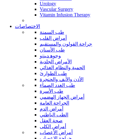
Urology
Vascular Surgery
Vitamin Infusion Therapy
الاختصاصات
طب السمنة
أمراض القلب
جراحة القولون والمستقيم
طب الأسنان
ﻮﺟﻮﻫ ﺪﻴﻨﺗﻭ
الأمراض الجلدية
الحمية والنظام الغذائي
طب الطوارئ
الأذن والأنف والحنجرة
طب الغدد الصماء
طب الأسرة
أمراض الجهاز الهضمي
الجراحة العامة
أمراض الدم
الطب الباطني
صحة العقل
أمراض الكلى
أمراض الأعصاب
جراحة الاعصاب