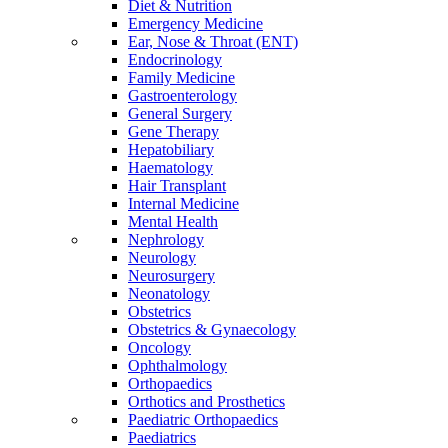
Diet & Nutrition
Emergency Medicine
Ear, Nose & Throat (ENT)
Endocrinology
Family Medicine
Gastroenterology
General Surgery
Gene Therapy
Hepatobiliary
Haematology
Hair Transplant
Internal Medicine
Mental Health
Nephrology
Neurology
Neurosurgery
Neonatology
Obstetrics
Obstetrics & Gynaecology
Oncology
Ophthalmology
Orthopaedics
Orthotics and Prosthetics
Paediatric Orthopaedics
Paediatrics