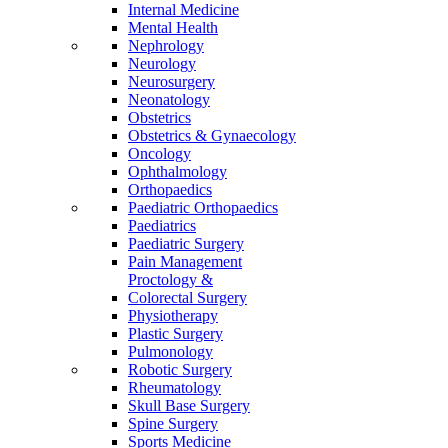
Internal Medicine
Mental Health
Nephrology
Neurology
Neurosurgery
Neonatology
Obstetrics
Obstetrics & Gynaecology
Oncology
Ophthalmology
Orthopaedics
Paediatric Orthopaedics
Paediatrics
Paediatric Surgery
Pain Management
Proctology &
Colorectal Surgery
Physiotherapy
Plastic Surgery
Pulmonology
Robotic Surgery
Rheumatology
Skull Base Surgery
Spine Surgery
Sports Medicine