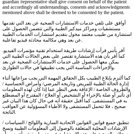
guardian /representative shall give consent on behalf of the patient
and accordingly all understandings, consents and acknowledgments
mentioned above shall be deemed to be consented by the patient.
أوافق على تلقي خدمات الاستشارات الصحية عن بعد التي تقدمها
مستشفيات ومراكز ميدكير الطبية والتي تتضمن الحصول على
استشارة من طبيب معتمد مخول بتقديم استشارات الخدمات الطبية
عن بعد وهي مكالمة محادثة فيديو تفاعلية.
أقر بأنني قرأت إرشادات طريقة استخدام تقنية مؤتمرات الفيديو.
كما أقر بأن هذه الاستشارة تقتصر على بعض الحالات الطبية التي
يمكن معها الحصول على خدمات الاستشارات الصحية عن بعد
والإجراءات المناسبة التي يجب تطبيقها في حالات الطوارئ.
كما ألتزم بإبلاغ الطبيب بكل الحقائق المهمة التي يجب مراعاتها أثناء
إدارة الحالة الطبية للمريض وتاريخه المرضي/ وأمراض الحساسية /
والظروف الخاصة / الإعاقة بغض النظر عما إذا كان لهذه المعلومات
أي تأثير أو صلة بالإجراء أو التشخيص أو العلاج / المقترح أو المضطلع
به في المستشفى. كما أقبل حقيقة أنه في حال كان هذا البيان غير
صحيح ، فلا تتحمل المستشفى ولا الأطباء المسؤولية عن العواقب
الناتجة.
تنطبق جميع قوانين القوانين الاتحادية السارية واللوائح / السياسات /
الإرشادات المحلية المتعلقة بالوصول إلى المعلومات الطبية ونسخ
سجلاتي الصحية على هذه الاستشارة عن بعد. ولن تنشر أي صور أو