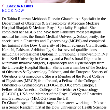
Back to Results
BOOK NOW
Dr Tahira Ramzan Mehboob Hussain Ghanchi is a Specialist in the
Department of Obstetrics & Gynaecology at Medcare Medcare
Hospital Sharjah & Medcare Royal Speciality Hospital . She
completed her MBBS and MSc from Pakistan's most prestigious
medical institute, the Jinnah Medical University. Subsequently, she
specialised in Obstetrics and Gynaecology (MCPS) and completed
her training at the Dow University of Health Sciences Civil Hospital
Karachi, Pakistan. Additionally, she has several qualifications
including a Professional Diploma in Ultrasound, a fellowship in IVF
from Keil University in Germany and a Professional Diploma in
Minimally Invasive Surgery, Laparoscopy and Hysteroscopy from
the University Hospital Sharjah. She is also a member of the Society
of Obstetrics & Gynaecology Pakistan, and the European Society of
Obstetrics & Gynaecology. She is a Member of the Royal College
of Physicians (MRCP) from Ireland, a Fellow of the College of
Obstetrics & Gynaecology (EFOG-EBCOG) from Europe, a
Fellow of the American College of Obstetrics & Gynaecology
(FACOG), USA and Member of the Royal College of Obstetrics
and Gynaecology (MRCOG) from the UK.
Dr Ghanchi spent the initial stage of her career, working in Pakistan
as a Senior Resident, first at the Dow University of Health Sciences