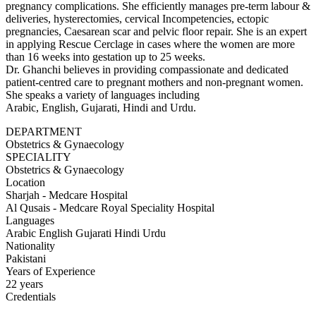
pregnancy complications. She efficiently manages pre-term labour &
deliveries, hysterectomies, cervical Incompetencies, ectopic
pregnancies, Caesarean scar and pelvic floor repair. She is an expert
in applying Rescue Cerclage in cases where the women are more
than 16 weeks into gestation up to 25 weeks.
Dr. Ghanchi believes in providing compassionate and dedicated
patient-centred care to pregnant mothers and non-pregnant women.
She speaks a variety of languages including
Arabic, English, Gujarati, Hindi and Urdu.
DEPARTMENT
Obstetrics & Gynaecology
SPECIALITY
Obstetrics & Gynaecology
Location
Sharjah - Medcare Hospital
Al Qusais - Medcare Royal Speciality Hospital
Languages
Arabic
English
Gujarati
Hindi
Urdu
Nationality
Pakistani
Years of Experience
22 years
Credentials