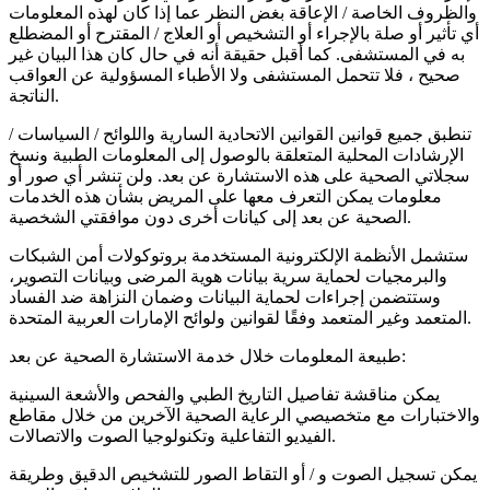
والظروف الخاصة / الإعاقة بغض النظر عما إذا كان لهذه المعلومات
أي تأثير أو صلة بالإجراء أو التشخيص أو العلاج / المقترح أو المضطلع
به في المستشفى. كما أقبل حقيقة أنه في حال كان هذا البيان غير
صحيح ، فلا تتحمل المستشفى ولا الأطباء المسؤولية عن العواقب
الناتجة.
تنطبق جميع قوانين القوانين الاتحادية السارية واللوائح / السياسات /
الإرشادات المحلية المتعلقة بالوصول إلى المعلومات الطبية ونسخ
سجلاتي الصحية على هذه الاستشارة عن بعد. ولن تنشر أي صور أو
معلومات يمكن التعرف معها على المريض بشأن هذه الخدمات
الصحية عن بعد إلى كيانات أخرى دون موافقتي الشخصية.
ستشمل الأنظمة الإلكترونية المستخدمة بروتوكولات أمن الشبكات
والبرمجيات لحماية سرية بيانات هوية المرضى وبيانات التصوير،
وستتضمن إجراءات لحماية البيانات وضمان النزاهة ضد الفساد
المتعمد وغير المتعمد وفقًا لقوانين ولوائح الإمارات العربية المتحدة.
طبيعة المعلومات خلال خدمة الاستشارة الصحية عن بعد:
يمكن مناقشة تفاصيل التاريخ الطبي والفحص والأشعة السينية
والاختبارات مع متخصيصي الرعاية الصحية الآخرين من خلال مقاطع
الفيديو التفاعلية وتكنولوجيا الصوت والاتصالات.
يمكن تسجيل الصوت و / أو التقاط الصور للتشخيص الدقيق وطريقة