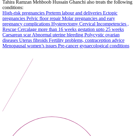
Tahira Ramzan Mehboob Hussain Ghanchi also treats the following
conditions:
High-risk pregnancies
Preterm labour and deliveries
Ectopic
pregnancies
Pelvic floor repair
Molar pregnancies and eary
pregnancy complications
Hysterectomy
Cervical Incompetencies ,
Rescue Cercalage more than 16 weeks gestation upto 25 weeks
Caesarean scar
Abnormal uterine bleeding
Polycystic ovarian
diseases
Uterus fibroids
Fertility problems, contraception advice
Menopausal women’s issues
Pre-cancer gynaecological conditions