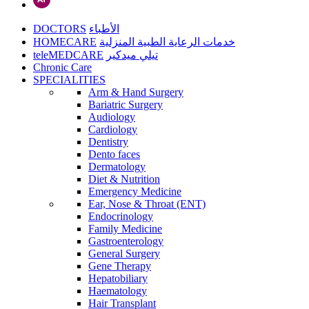
DOCTORS
الأطباء
HOMECARE
خدمات الرعاية الطبية المنزلية
teleMEDCARE
تيلي ميدكير
Chronic Care
SPECIALITIES
Arm & Hand Surgery
Bariatric Surgery
Audiology
Cardiology
Dentistry
Dento faces
Dermatology
Diet & Nutrition
Emergency Medicine
Ear, Nose & Throat (ENT)
Endocrinology
Family Medicine
Gastroenterology
General Surgery
Gene Therapy
Hepatobiliary
Haematology
Hair Transplant