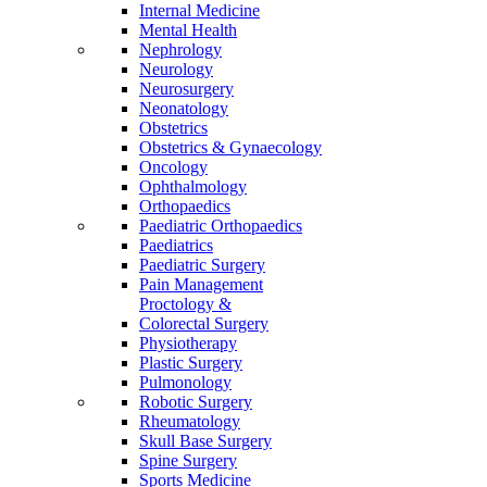
Internal Medicine
Mental Health
Nephrology
Neurology
Neurosurgery
Neonatology
Obstetrics
Obstetrics & Gynaecology
Oncology
Ophthalmology
Orthopaedics
Paediatric Orthopaedics
Paediatrics
Paediatric Surgery
Pain Management
Proctology &
Colorectal Surgery
Physiotherapy
Plastic Surgery
Pulmonology
Robotic Surgery
Rheumatology
Skull Base Surgery
Spine Surgery
Sports Medicine