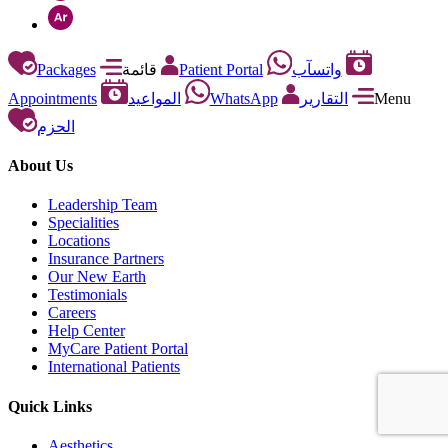
Packages
قائمة
Patient Portal
واتسآب
Appointments
المواعيد
WhatsApp
التقارير
Menu
الحزم
About Us
Leadership Team
Specialities
Locations
Insurance Partners
Our New Earth
Testimonials
Careers
Help Center
MyCare Patient Portal
International Patients
Quick Links
Aesthetics