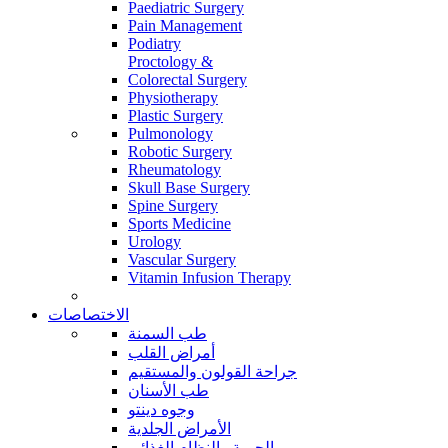
Paediatric Surgery
Pain Management
Podiatry
Proctology &
Colorectal Surgery
Physiotherapy
Plastic Surgery
Pulmonology
Robotic Surgery
Rheumatology
Skull Base Surgery
Spine Surgery
Sports Medicine
Urology
Vascular Surgery
Vitamin Infusion Therapy
الاختصاصات
طب السمنة
أمراض القلب
جراحة القولون والمستقيم
طب الأسنان
وجوه دينتو
الأمراض الجلدية
الحمية والنظام الغذائي