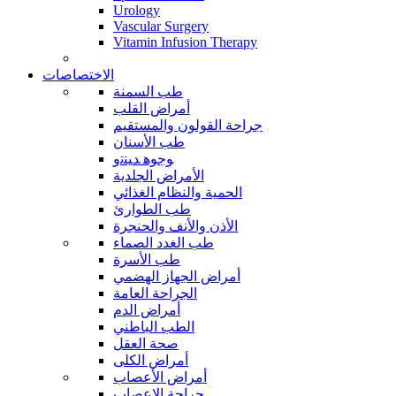
Urology
Vascular Surgery
Vitamin Infusion Therapy
الاختصاصات
طب السمنة
أمراض القلب
جراحة القولون والمستقيم
طب الأسنان
ﻮﺟﻮﻫ ﺪﻴﻨﺗﻭ
الأمراض الجلدية
الحمية والنظام الغذائي
طب الطوارئ
الأذن والأنف والحنجرة
طب الغدد الصماء
طب الأسرة
أمراض الجهاز الهضمي
الجراحة العامة
أمراض الدم
الطب الباطني
صحة العقل
أمراض الكلى
أمراض الأعصاب
جراحة الاعصاب