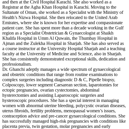
and then at the Civil Hospital Karachi. She also worked as a
Registrar at the Agha Khan Hospital in Karachi. Moving to the
Sultanate of Oman, she worked as a Specialist with the Ministry of
Health’s Nizwa Hospital. She then relocated to the United Arab
Emirates, where she is known for her expertise and compassionate
patient care. She has spent more than a decade working in the Gulf
region as a Specialist Obstetrician & Gynaecologist at Shaikh
Khalifa Hospital in Umm Al Quwain, the Thumbay Hospital in
Ajman and the Zulekha Hospital in Sharjah. She has also served as
a course instructor at the University Hospital Sharjah and a teaching
faculty at the University of Medicine and Science, also in Sharjah.
She has consistently demonstrated exceptional skills, dedication and
professionalism.
Dr. Ghanchi adeptly manages a wide spectrum of gynaecological
and obstetric conditions that range from routine examinations to
complex surgeries including diagnostic D & C, Pipelle biopsy,
Colposcopy, lower segment Caesarean section, laparotomies for
ectopic pregnancies, ovarian cystectomies, abdominal
hysterectomies and assisting Laparoscopic surgeries and
hysteroscopic procedures. She has a special interest in managing
women with abnormal uterine bleeding, polycystic ovarian diseases,
uterus fibroids, fertility problems, menopausal women’s issues,
contraception advice and pre-cancer gynaecological conditions. She
has successfully managed high-risk pregnancies with conditions like
placenta previa, twin gestation, molar pregnancies and early