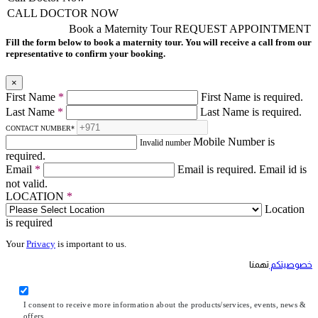
CALL DOCTOR NOW
Book a Maternity Tour
REQUEST APPOINTMENT
Fill the form below to book a maternity tour. You will receive a call from our
representative to confirm your booking.
×
First Name
*
First Name is required.
Last Name
*
Last Name is required.
CONTACT NUMBER
*
Mobile Number is
Invalid number
required.
Email
*
Email is required.
Email id is
not valid.
LOCATION
*
Location
is required
Your
Privacy
is important to us.
خصوصيتكم
تهمنا
I consent to receive more information about the products/services, events, news &
offers.