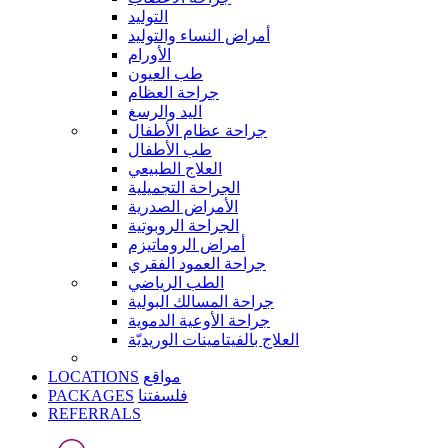
التوليد
أمراض النساء والتوليد
الأورام
طب العيون
جراحة العظام
اليد والرسغ
جراحة عظام الأطفال
طب الأطفال
العلاج الطبيعي
الجراحة التجميلية
الأمراض الصدرية
الجراحة الروبوتية
أمراض الروماتيزم
جراحة العمود الفقري
الطب الرياضي
جراحة المسالك البولية
جراحة الأوعية الدموية
العلاج بالفيتامينات الوريديّة
LOCATIONS
مواقع
PACKAGES
فلسفتنا
REFERRALS