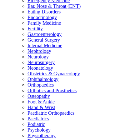
Emergency Medicine
Ear, Nose & Throat (ENT)
Eating Disorders
Endocrinology
Family Medicine
Fertility
Gastroenterology
General Surgery
Internal Medicine
Nephrology
Neurology
Neurosurgery
Neonatology
Obstetrics & Gynaecology
Ophthalmology
Orthopaedics
Orthotics and Prosthetics
Osteopathy
Foot & Ankle
Hand & Wrist
Paediatric Orthopaedics
Paediatrics
Podiatric
Psychology
Physiotherapy