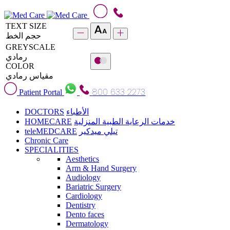
TEXT SIZE
حجم الخط
GREYSCALE
رمادي
COLOR
مقياس رمادي
800 633 2273
Patient Portal
DOCTORS
الأطباء
HOMECARE
خدمات الرعاية الطبية المنزلية
teleMEDCARE
تيلي ميدكير
Chronic Care
SPECIALITIES
Aesthetics
Arm & Hand Surgery
Audiology
Bariatric Surgery
Cardiology
Dentistry
Dento faces
Dermatology