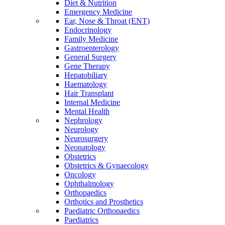
Diet & Nutrition
Emergency Medicine
Ear, Nose & Throat (ENT)
Endocrinology
Family Medicine
Gastroenterology
General Surgery
Gene Therapy
Hepatobiliary
Haematology
Hair Transplant
Internal Medicine
Mental Health
Nephrology
Neurology
Neurosurgery
Neonatology
Obstetrics
Obstetrics & Gynaecology
Oncology
Ophthalmology
Orthopaedics
Orthotics and Prosthetics
Paediatric Orthopaedics
Paediatrics