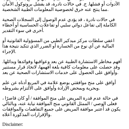
الأدوات أو فشلها. ج. في حالات نادرة، قد يفشل بروتوكول الأمان
مما ينتج عنه خرق لخصوصية المعلومات الطبية الشخصية.
في حالات نادرة ، قد يؤدي عدم الوصول إلى السجلات الصحية
الكاملة إلى تفاعل دوائي سلبي أو تفاعلات الحساسية أو أخطاء
أخرى في سوء التقدير.
اعفي سلطات مركز ميدكير الطبي من المسؤولية القانونية أو
المالية عن أي نوع من الخسارة أو الضرر الذي تتكبد نتيجة هذا
الإجراء.
أفهم مخاطر الاستشارة الطبية عن بعد وعواقبها وفوائدها وبدائلها.
وقد حصلت على معلومات كافية بلغة أفهمها، لاتخاذ قرار مستنير
وأوافق على الحصول على خدمات الاستشارات الصحية عن بعد.
أوافق على منح موافقتي بوضع علامة في المربع أدناه عن علم
وبحرية وبمحض الإرادة وأوافق على الالتزام بشروطه.
في حالة عدم قدرة المريض على منح الموافقة / أو كان قاصرًا ،
فعلى الوصي / الممثل القانوني منح الموافقة نيابة عنه، وبالتالي
يكون قد اُعتبر موافقة المريض على جميع التفاهمات والموافقات
والإقرارات المذكورة أعلاه.
Disclaimer: