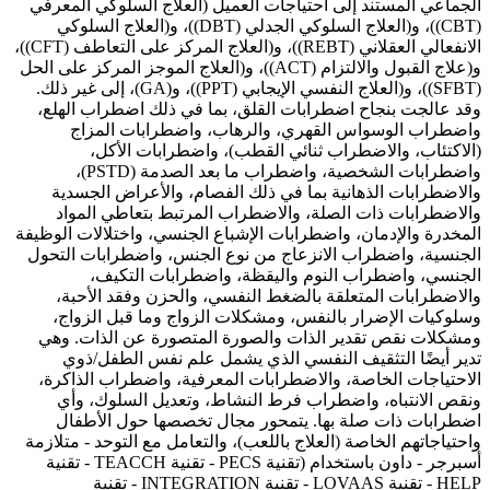
الجماعي المستند إلى احتياجات العميل (العلاج السلوكي المعرفي
(CBT))، و(العلاج السلوكي الجدلي (DBT))، و(العلاج السلوكي
الانفعالي العقلاني (REBT))، و(العلاج المركز على التعاطف (CFT))،
و(علاج القبول والالتزام (ACT))، و(العلاج الموجز المركز على الحل
(SFBT))، و(العلاج النفسي الإيجابي (PPT))، و(GA)، إلى غير ذلك.
وقد عالجت بنجاح اضطرابات القلق، بما في ذلك اضطراب الهلع،
واضطراب الوسواس القهري، والرهاب، واضطرابات المزاج
(الاكتئاب، والاضطراب ثنائي القطب)، واضطرابات الأكل،
واضطرابات الشخصية، واضطراب ما بعد الصدمة (PSTD)،
والاضطرابات الذهانية بما في ذلك الفصام، والأعراض الجسدية
والاضطرابات ذات الصلة، والاضطراب المرتبط بتعاطي المواد
المخدرة والإدمان، واضطرابات الإشباع الجنسي، واختلالات الوظيفة
الجنسية، واضطراب الانزعاج من نوع الجنس، واضطرابات التحول
الجنسي، واضطراب النوم واليقظة، واضطرابات التكيف،
والاضطرابات المتعلقة بالضغط النفسي، والحزن وفقد الأحبة،
وسلوكيات الإضرار بالنفس، ومشكلات الزواج وما قبل الزواج،
ومشكلات نقص تقدير الذات والصورة المتصورة عن الذات. وهي
تدير أيضًا التثقيف النفسي الذي يشمل علم نفس الطفل/ذوي
الاحتياجات الخاصة، والاضطرابات المعرفية، واضطراب الذاكرة،
ونقص الانتباه، واضطراب فرط النشاط، وتعديل السلوك، وأي
اضطرابات ذات صلة بها. يتمحور مجال تخصصها حول الأطفال
واحتياجاتهم الخاصة (العلاج باللعب)، والتعامل مع التوحد - متلازمة
أسبرجر - داون باستخدام (تقنية PECS - تقنية TEACCH - تقنية
HELP - تقنية LOVAAS - تقنية INTEGRATION - تقنية