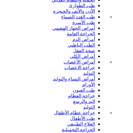
طب الطوارئ
الأذن والأنف والحنجرة
طب الغدد الصماء
طب الأسرة
أمراض الجهاز الهضمي
الجراحة العامة
أمراض الدم
الطب الباطني
صحة العقل
أمراض الكلى
أمراض الأعصاب
جراحة الاعصاب
التوليد
أمراض النساء والتوليد
الأورام
طب العيون
جراحة العظام
اليد والرسغ
التوليد
جراحة عظام الأطفال
طب الأطفال
العلاج الطبيعي
الجراحة التجميلية