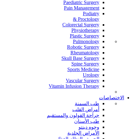
Paediatric Surgery
Pain Management
Podiatry
Proctology &
Colorectal Surgery
Physiotherapy
Plastic Surgery
Pulmonology
Robotic Surgery
Rheumatology
Skull Base Surgery
Spine Surgery
Sports Medicine
Urology
Vascular Surgery
Vitamin Infusion Therapy
الاختصاصات
طب السمنة
أمراض القلب
جراحة القولون والمستقيم
طب الأسنان
وجوه دينتو
الأمراض الجلدية
الحمية والنظام الغذائي