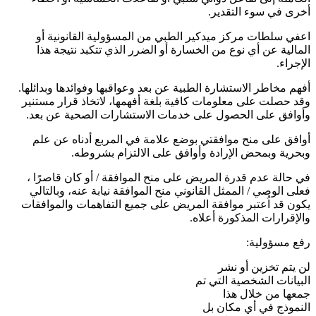
أخرى في سوء التقدير.
اعفي سلطات مركز ميدكير الطبي من المسؤولية القانونية أو
المالية عن أي نوع من الخسارة أو الضرر الذي تتكبد نتيجة هذا
الإجراء.
أفهم مخاطر الاستشارة الطبية عن بعد وعواقبها وفوائدها وبدائلها.
وقد حصلت على معلومات كافية بلغة أفهمها، لاتخاذ قرار مستنير
وأوافق على الحصول على خدمات الاستشارات الصحية عن بعد.
أوافق على منح موافقتي بوضع علامة في المربع أدناه عن علم
وبحرية وبمحض الإرادة وأوافق على الالتزام بشروطه.
في حالة عدم قدرة المريض على منح الموافقة / أو كان قاصرًا ،
فعلى الوصي / الممثل القانوني منح الموافقة نيابة عنه، وبالتالي
يكون قد اُعتبر موافقة المريض على جميع التفاهمات والموافقات
والإقرارات المذكورة أعلاه.
رفع مسؤولية:
لن يتم تخزين أو نشر
البيانات الشخصية التي تم
جمعها من خلال هذا
النموذج في أي مكان بل