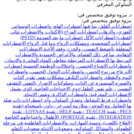
السلوكي المعرفي
د. مروة توفيق متخصص في:
مروة توفيق متخصص في:
اضطرابات القلق، بما فيها اضطراب الهلع، واضطراب الوسواس
القهري، والرهاب
اضطرابات المزاج (الاكتئاب، والاضطراب ثنائي
القطب)
اضطرابات الأكل
اضطراب ما بعد الصدمة (PSTD)
اضطرابات الشخصية، ومشكلات الزواج وما قبل الزواج
الاضطرابات
المتعلقة بالضغط النفسي، والحزن وفقد الأحبة
الاضطرابات
الذهانية، بما في ذلك الفصام، والأعراض الجسدية والاضطراب
المرتبط بها
الاضطرابات المرتبطة بتعاطي المواد المخدرة والإدمان،
واضطرابات الإشباع الجنسي، واختلالات الوظيفة الجنسية
اضطراب
الانزعاج من نوع الجنس، واضطرابات التحول الجنسي، واضطراب
النوم واليقظة، واضطرابات التكيف
مشكلات نقص تقدير الذات
والصورة المتصورة عن الذات، وسلوكيات الإضرار بالنفس
التثقيف
النفسي - علم نفس الطفل/ذوي الاحتياجات الخاصة، الذي يشمل
الاضطرابات المعرفية، واضطراب الذاكرة، ونقص الانتباه،
واضطراب فرط النشاط، وتعديل السلوك، وأي اضطرابات ذات صلة
بها
التعامل مع التوحد - متلازمة أسبرجر - داون باستخدام (تقنية
PECS - تقنية TEACCH - تقنية HELP - تقنية LOVAAS - تقنية
INTEGRATION - تقنية PORTAGE).
الأطفال واحتياجاتهم الخاصة
(العلاج باللعب)، وتنمية المهارات، والاضطرابات العاطفية في مرحلة
الطفولة، والمشاكل السلوكية، وصعوبات الانتباه
صعوبات التعلم