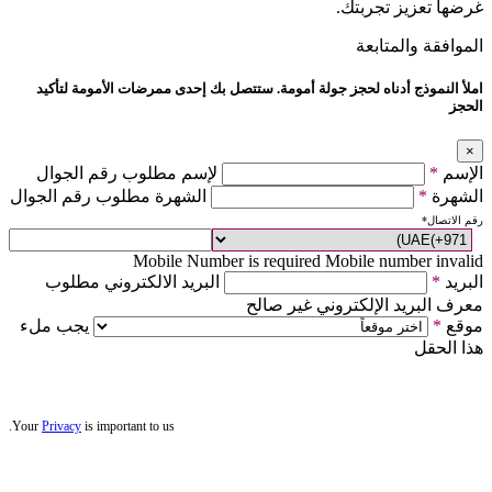
غرضها تعزيز تجربتك.
الموافقة والمتابعة
املأ النموذج أدناه لحجز جولة أمومة. ستتصل بك إحدى ممرضات الأمومة لتأكيد
الحجز
×
الإسم
*
لإسم مطلوب رقم الجوال
الشهرة
*
الشهرة مطلوب رقم الجوال
رقم الاتصال
*
Mobile Number is required
Mobile number invalid
البريد
*
البريد الالكتروني مطلوب
معرف البريد الإلكتروني غير صالح
موقع
*
يجب ملء
هذا الحقل
Your
Privacy
is important to us.