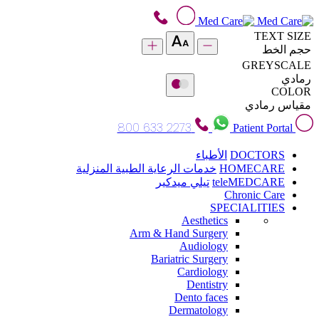
TEXT SIZE
حجم الخط
GREYSCALE
رمادي
COLOR
مقياس رمادي
800 633 2273
Patient Portal
DOCTORS
الأطباء
HOMECARE
خدمات الرعاية الطبية المنزلية
teleMEDCARE
تيلي ميدكير
Chronic Care
SPECIALITIES
Aesthetics
Arm & Hand Surgery
Audiology
Bariatric Surgery
Cardiology
Dentistry
Dento faces
Dermatology