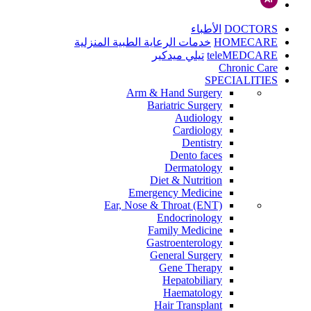
DOCTORS
الأطباء
HOMECARE
خدمات الرعاية الطبية المنزلية
teleMEDCARE
تيلي ميدكير
Chronic Care
SPECIALITIES
Arm & Hand Surgery
Bariatric Surgery
Audiology
Cardiology
Dentistry
Dento faces
Dermatology
Diet & Nutrition
Emergency Medicine
Ear, Nose & Throat (ENT)
Endocrinology
Family Medicine
Gastroenterology
General Surgery
Gene Therapy
Hepatobiliary
Haematology
Hair Transplant