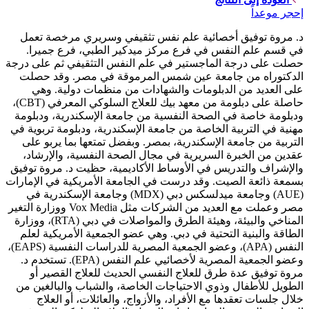
إحجر موعداً
د. مروة توفيق أخصائية علم نفس تثقيفي وسريري مرخصة تعمل
في قسم علم النفس في فرع مركز ميدكير الطبي، فرع جميرا.
حصلت على درجة الماجستير في علم النفس التثقيفي ثم على درجة
الدكتوراه من جامعة عين شمس المرموقة في مصر. وقد حصلت
على العديد من الدبلومات والشهادات من منظمات دولية. وهي
حاصلة على دبلومة من معهد بيك للعلاج السلوكي المعرفي (CBT)،
ودبلومة خاصة في الصحة النفسية من جامعة الإسكندرية، ودبلومة
مهنية في التربية الخاصة من جامعة الإسكندرية، ودبلومة تربوية في
التربية من جامعة الإسكندرية، بمصر. وبفضل تمتعها بما يربو على
عقدين من الخبرة السريرية في مجال الصحة النفسية، والإرشاد،
والإشراف والتدريس في الأوساط الأكاديمية، حظيت د. مروة توفيق
بسمعة ذائعة الصيت. وقد درست في الجامعة الأمريكية في الإمارات
(AUE) وجامعة ميدلسكس دبي (MDX) وجامعة الإسكندرية في
مصر وعملت مع العديد من الشركات مثل Vox Media ووزارة التغير
المناخي والبيئة، وهيئة الطرق والمواصلات في دبي (RTA)، ووزارة
الطاقة والبنية التحتية في دبي. وهي عضو الجمعية الأمريكية لعلم
النفس (APA)، وعضو الجمعية المصرية للدراسات النفسية (EAPS)،
وعضو الجمعية المصرية لأخصائيي علم النفس (EPA). تستخدم د.
مروة توفيق عدة طرق للعلاج النفسي الحديث للعلاج القصير أو
الطويل للأطفال وذوي الاحتياجات الخاصة، والشباب والبالغين من
خلال جلسات تعقدها مع الأفراد، والأزواج، والعائلات، أو العلاج