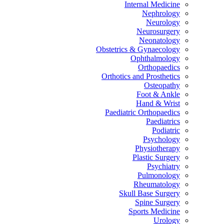
Internal Medicine
Nephrology
Neurology
Neurosurgery
Neonatology
Obstetrics & Gynaecology
Ophthalmology
Orthopaedics
Orthotics and Prosthetics
Osteopathy
Foot & Ankle
Hand & Wrist
Paediatric Orthopaedics
Paediatrics
Podiatric
Psychology
Physiotherapy
Plastic Surgery
Psychiatry
Pulmonology
Rheumatology
Skull Base Surgery
Spine Surgery
Sports Medicine
Urology