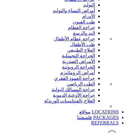
التوليد
أمراض النساء والتوليد
الأورام
طب العيون
جراحة العظام
اليد والرسغ
جراحة عظام الأطفال
طب الأطفال
العلاج الطبيعي
الجراحة التجميلية
الأمراض الصدرية
الجراحة الروبوتية
أمراض الروماتيزم
جراحة العمود الفقري
الطب الرياضي
جراحة المسالك البولية
جراحة الأوعية الدموية
العلاج بالفيتامينات الوريديّة
LOCATIONS
مواقع
PACKAGES
فلسفتنا
REFERRALS