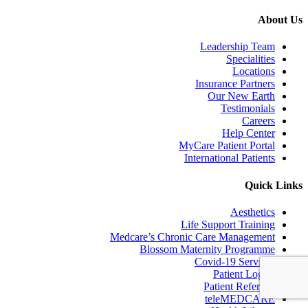
About Us
Leadership Team
Specialities
Locations
Insurance Partners
Our New Earth
Testimonials
Careers
Help Center
MyCare Patient Portal
International Patients
Quick Links
Aesthetics
Life Support Training
Medcare’s Chronic Care Management
Blossom Maternity Programme
Covid-19 Services
Patient Log In
Patient Referrals
teleMEDCARE