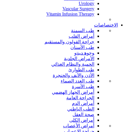
Urology
Vascular Surgery
Vitamin Infusion Therapy
الاختصاصات
طب السمنة
أمراض القلب
جراحة القولون والمستقيم
طب الأسنان
ﻮﺟﻮﻫ ﺪﻴﻨﺗﻭ
الأمراض الجلدية
الحمية والنظام الغذائي
طب الطوارئ
الأذن والأنف والحنجرة
طب الغدد الصماء
طب الأسرة
أمراض الجهاز الهضمي
الجراحة العامة
أمراض الدم
الطب الباطني
صحة العقل
أمراض الكلى
أمراض الأعصاب
جراحة الاعصاب