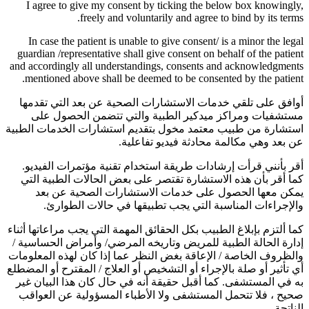
I agree to give my consent by ticking the below box knowingly,
freely and voluntarily and agree to bind by its terms.
In case the patient is unable to give consent/ is a minor the legal
guardian /representative shall give consent on behalf of the patient
and accordingly all understandings, consents and acknowledgments
mentioned above shall be deemed to be consented by the patient.
أوافق على تلقي خدمات الاستشارات الصحية عن بعد التي تقدمها
مستشفيات ومراكز ميدكير الطبية والتي تتضمن الحصول على
استشارة من طبيب معتمد مخول بتقديم استشارات الخدمات الطبية
عن بعد وهي مكالمة محادثة فيديو تفاعلية.
أقر بأنني قرأت إرشادات طريقة استخدام تقنية مؤتمرات الفيديو.
كما أقر بأن هذه الاستشارة تقتصر على بعض الحالات الطبية التي
يمكن معها الحصول على خدمات الاستشارات الصحية عن بعد
والإجراءات المناسبة التي يجب تطبيقها في حالات الطوارئ.
كما ألتزم بإبلاغ الطبيب بكل الحقائق المهمة التي يجب مراعاتها أثناء
إدارة الحالة الطبية للمريض وتاريخه المرضي/ وأمراض الحساسية /
والظروف الخاصة / الإعاقة بغض النظر عما إذا كان لهذه المعلومات
أي تأثير أو صلة بالإجراء أو التشخيص أو العلاج / المقترح أو المضطلع
به في المستشفى. كما أقبل حقيقة أنه في حال كان هذا البيان غير
صحيح ، فلا تتحمل المستشفى ولا الأطباء المسؤولية عن العواقب
الناتجة.