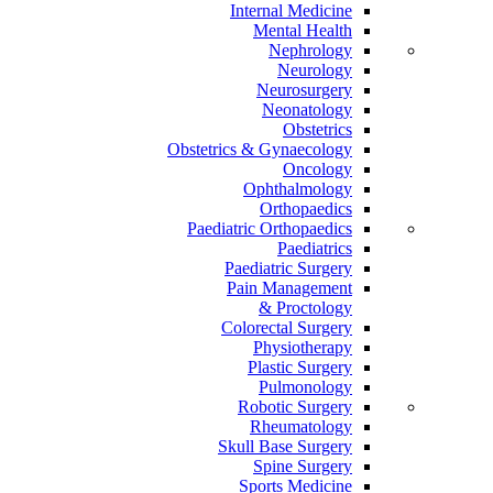
Internal Medicine
Mental Health
Nephrology
Neurology
Neurosurgery
Neonatology
Obstetrics
Obstetrics & Gynaecology
Oncology
Ophthalmology
Orthopaedics
Paediatric Orthopaedics
Paediatrics
Paediatric Surgery
Pain Management
Proctology &
Colorectal Surgery
Physiotherapy
Plastic Surgery
Pulmonology
Robotic Surgery
Rheumatology
Skull Base Surgery
Spine Surgery
Sports Medicine