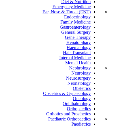
Diet & Nutrition
Emergency Medicine
Ear, Nose & Throat (ENT)
Endocrinology
Family Medicine
Gastroenterology
General Surgery
Gene Therapy
Hepatobiliary
Haematology
Hair Transplant
Internal Medicine
Mental Health
Nephrology
Neurology
Neurosurgery
Neonatology
Obstetrics
Obstetrics & Gynaecology
Oncology
Ophthalmology
Orthopaedics
Orthotics and Prosthetics
Paediatric Orthopaedics
Paediatrics