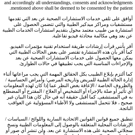
and accordingly all understandings, consents and acknowledgments
mentioned above shall be deemed to be consented by the patient.
أوافق على تلقي خدمات الاستشارات الصحية عن بعد التي تقدمها
مستشفيات ومراكز ميدكير الطبية والتي تتضمن الحصول على
استشارة من طبيب معتمد مخول بتقديم استشارات الخدمات الطبية
عن بعد وهي مكالمة محادثة فيديو تفاعلية.
أقر بأنني قرأت إرشادات طريقة استخدام تقنية مؤتمرات الفيديو.
كما أقر بأن هذه الاستشارة تقتصر على بعض الحالات الطبية التي
يمكن معها الحصول على خدمات الاستشارات الصحية عن بعد
والإجراءات المناسبة التي يجب تطبيقها في حالات الطوارئ.
كما ألتزم بإبلاغ الطبيب بكل الحقائق المهمة التي يجب مراعاتها أثناء
إدارة الحالة الطبية للمريض وتاريخه المرضي/ وأمراض الحساسية /
والظروف الخاصة / الإعاقة بغض النظر عما إذا كان لهذه المعلومات
أي تأثير أو صلة بالإجراء أو التشخيص أو العلاج / المقترح أو المضطلع
به في المستشفى. كما أقبل حقيقة أنه في حال كان هذا البيان غير
صحيح ، فلا تتحمل المستشفى ولا الأطباء المسؤولية عن العواقب
الناتجة.
تنطبق جميع قوانين القوانين الاتحادية السارية واللوائح / السياسات /
الإرشادات المحلية المتعلقة بالوصول إلى المعلومات الطبية ونسخ
سجلاتي الصحية على هذه الاستشارة عن بعد. ولن تنشر أي صور أو