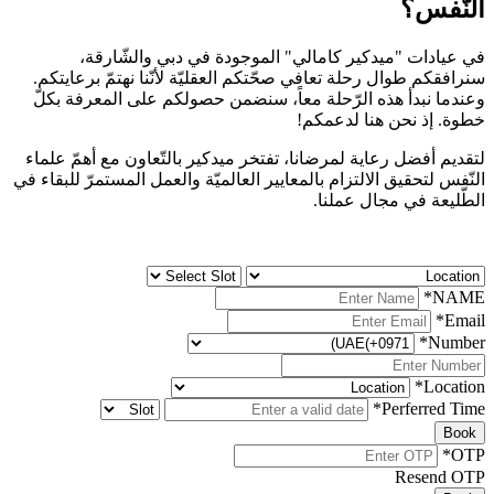
النّفس؟
في عيادات "ميدكير كامالي" الموجودة في دبي والشّارقة،
سنرافقكم طوال رحلة تعافي صحّتكم العقليّة لأنّنا نهتمّ برعايتكم.
وعندما نبدأ هذه الرّحلة معاً، سنضمن حصولكم على المعرفة بكلّ
خطوة. إذ نحن هنا لدعمكم!
لتقديم أفضل رعاية لمرضانا، تفتخر ميدكير بالتّعاون مع أهمّ علماء
النّفس لتحقيق الالتزام بالمعايير العالميّة والعمل المستمرّ للبقاء في
الطّليعة في مجال عملنا.
*
NAME
*
Email
*
Number
*
Location
*
Perferred Time
Book
*
OTP
Resend OTP