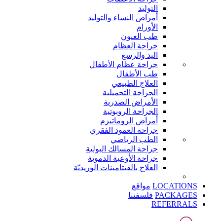
التوليد
أمراض النساء والتوليد
الأورام
طب العيون
جراحة العظام
اليد والرسغ
جراحة عظام الأطفال
طب الأطفال
العلاج الطبيعي
الجراحة التجميلية
الأمراض الصدرية
الجراحة الروبوتية
أمراض الروماتيزم
جراحة العمود الفقري
الطب الرياضي
جراحة المسالك البولية
جراحة الأوعية الدموية
العلاج بالفيتامينات الوريديّة
LOCATIONS
مواقع
PACKAGES
فلسفتنا
REFERRALS