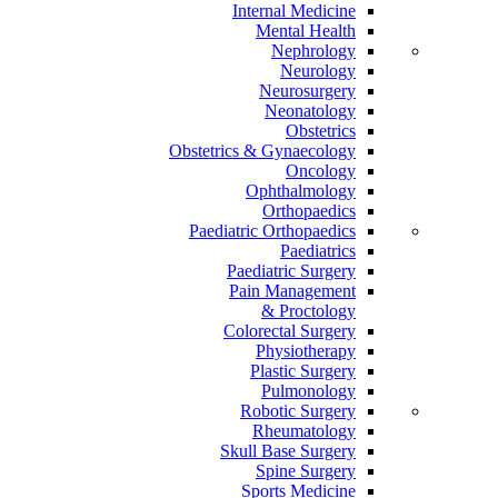
Internal Medicine
Mental Health
Nephrology
Neurology
Neurosurgery
Neonatology
Obstetrics
Obstetrics & Gynaecology
Oncology
Ophthalmology
Orthopaedics
Paediatric Orthopaedics
Paediatrics
Paediatric Surgery
Pain Management
Proctology &
Colorectal Surgery
Physiotherapy
Plastic Surgery
Pulmonology
Robotic Surgery
Rheumatology
Skull Base Surgery
Spine Surgery
Sports Medicine