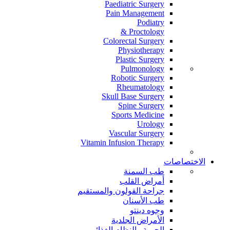
Paediatric Surgery
Pain Management
Podiatry
Proctology &
Colorectal Surgery
Physiotherapy
Plastic Surgery
Pulmonology
Robotic Surgery
Rheumatology
Skull Base Surgery
Spine Surgery
Sports Medicine
Urology
Vascular Surgery
Vitamin Infusion Therapy
الاختصاصات
طب السمنة
أمراض القلب
جراحة القولون والمستقيم
طب الأسنان
وجوه دينتو
الأمراض الجلدية
الحمية والنظام الغذائي