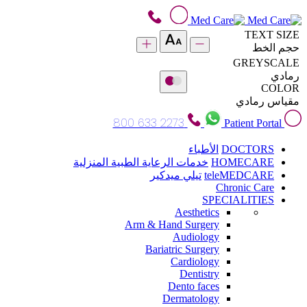
TEXT SIZE
حجم الخط
GREYSCALE
رمادي
COLOR
مقياس رمادي
800 633 2273
Patient Portal
DOCTORS
الأطباء
HOMECARE
خدمات الرعاية الطبية المنزلية
teleMEDCARE
تيلي ميدكير
Chronic Care
SPECIALITIES
Aesthetics
Arm & Hand Surgery
Audiology
Bariatric Surgery
Cardiology
Dentistry
Dento faces
Dermatology