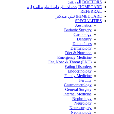
DOCTORS
المواعيد
HOMECARE
خدمات الرعاية الطبية المنزلية
REFERRAL
teleMEDCARE
تيلي ميدكير
SPECIALITIES
Aesthetics
Bariatric Surgery
Cardiology
Dentistry
Dento faces
Dermatology
Diet & Nutrition
Emergency Medicine
Ear, Nose & Throat (ENT)
Eating Disorders
Endocrinology
Family Medicine
Fertility
Gastroenterology
General Surgery
Internal Medicine
Nephrology
Neurology
Neurosurgery
Neonatology