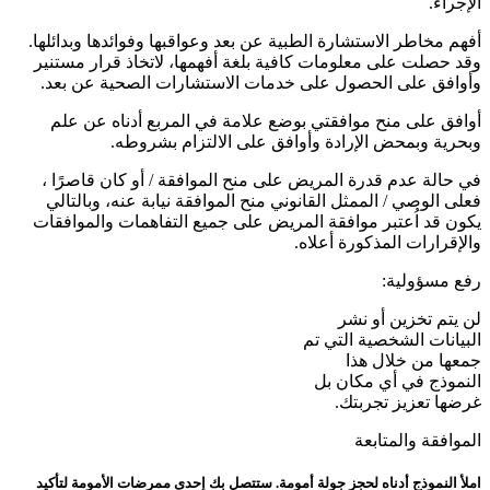
الإجراء.
أفهم مخاطر الاستشارة الطبية عن بعد وعواقبها وفوائدها وبدائلها.
وقد حصلت على معلومات كافية بلغة أفهمها، لاتخاذ قرار مستنير
وأوافق على الحصول على خدمات الاستشارات الصحية عن بعد.
أوافق على منح موافقتي بوضع علامة في المربع أدناه عن علم
وبحرية وبمحض الإرادة وأوافق على الالتزام بشروطه.
في حالة عدم قدرة المريض على منح الموافقة / أو كان قاصرًا ،
فعلى الوصي / الممثل القانوني منح الموافقة نيابة عنه، وبالتالي
يكون قد اُعتبر موافقة المريض على جميع التفاهمات والموافقات
والإقرارات المذكورة أعلاه.
رفع مسؤولية:
لن يتم تخزين أو نشر
البيانات الشخصية التي تم
جمعها من خلال هذا
النموذج في أي مكان بل
غرضها تعزيز تجربتك.
الموافقة والمتابعة
املأ النموذج أدناه لحجز جولة أمومة. ستتصل بك إحدى ممرضات الأمومة لتأكيد