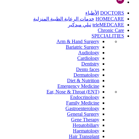
DOCTORS
الأطباء
HOMECARE
خدمات الرعاية الطبية المنزلية
teleMEDCARE
تيلي ميدكير
Chronic Care
SPECIALITIES
Arm & Hand Surgery
Bariatric Surgery
Audiology
Cardiology
Dentistry
Dento faces
Dermatology
Diet & Nutrition
Emergency Medicine
Ear, Nose & Throat (ENT)
Endocrinology
Family Medicine
Gastroenterology
General Surgery
Gene Therapy
Hepatobiliary
Haematology
Hair Transplant