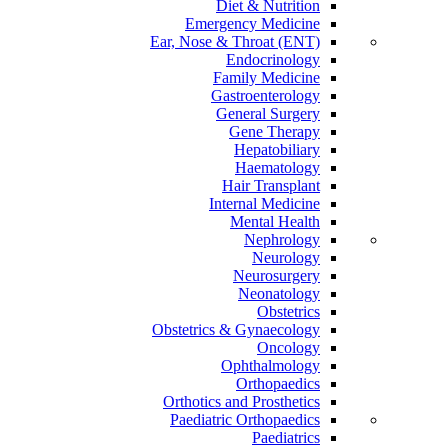
Diet & Nutrition
Emergency Medicine
Ear, Nose & Throat (ENT)
Endocrinology
Family Medicine
Gastroenterology
General Surgery
Gene Therapy
Hepatobiliary
Haematology
Hair Transplant
Internal Medicine
Mental Health
Nephrology
Neurology
Neurosurgery
Neonatology
Obstetrics
Obstetrics & Gynaecology
Oncology
Ophthalmology
Orthopaedics
Orthotics and Prosthetics
Paediatric Orthopaedics
Paediatrics