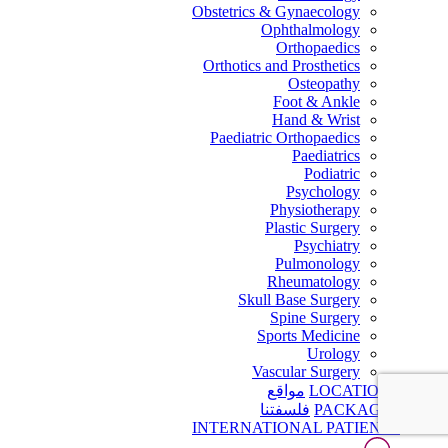
Obstetrics & Gynaecology
Ophthalmology
Orthopaedics
Orthotics and Prosthetics
Osteopathy
Foot & Ankle
Hand & Wrist
Paediatric Orthopaedics
Paediatrics
Podiatric
Psychology
Physiotherapy
Plastic Surgery
Psychiatry
Pulmonology
Rheumatology
Skull Base Surgery
Spine Surgery
Sports Medicine
Urology
Vascular Surgery
LOCATIONS
مواقع
PACKAGES
فلسفتنا
INTERNATIONAL PATIENTS