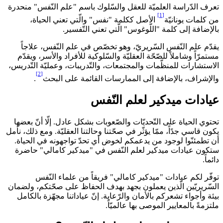
تعرف الدّراسة العلميّة للعقل والسّلوك باسم "علم النّفس" منحدرة
[1]
من كلمات يونانيّة
الأصل ككلمة "نفس" والّتي تعني الحياة،
بالإضافة إلى كلمة "اللّوغوس" الّتي تعني التّفسير.
يقدّم علم النّفس السّريريّ، وهو تخصّص في علم النّفس، علاجاً
مستمرّاً وشاملاً للصّحّة العقليّة والسّلوكية للأفراد والأسر، ويقدّم
الاستشارات للمنظّمات والمجتمعات، والتّدريبات، وعمليّة التّدريس،
[2]
والإشراف، بالإضافة إلى الممارسات القائمة على البحث
.
عيادات ميدكير
لعلم النّفس
تحتوي الحياة على التّحديّات والصّعوبات بشكل عادل. إلّا أنّ بعضها
يكون قاسي جدًاً، ممّا يؤثّر في صحّتنا وحالتنا العقليّة. ومع ذلك، نأمل
أن تطمئنّوا لوجود من يدعمكم لخوض أي تحدّ تواجهونه في الحياة.
ستكون عيادات ميدكير لعلم النّفس في "ميدكير كامالي" حاضرة
دائماً.
توفّر لكم عيادات "ميدكير كامالي" فريقاً من علماء النّفس
السّريريّين الّذين يعملون بجهد بهدف الحفاظ على صحّتكم، ولضمان
بيئة وأجواء تشعركم بالأمان والرّعاية. إنّ عياداتنا مجهّزة بالكامل
ملتزمةً بالمعايير الموصى بها عالميّاً.