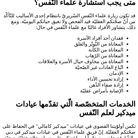
متى يجب استشارة علماء النّفس؟
قد تكون زيارة علماء النّفس السّريريّ بانتظام إحدى الأساليب للتّأكّد
من أنّ صحّتكم العقليّة قيد الفحص ولا تعيق حياتكم اليوميّة. ومع
ذلك، يتشاور الأفراد غالبًا مع علماء النّفس في حال:
فقدان أحد أفراد الأسرة
المعاناة من التّوتّر والقلق
المعاناة من الكآبة
المعاناة من الرّهاب
المعاناة من مخاوف حيال الأسرة والعلاقات
اتّباع العادات غير الصّحيّة
الإدمان
إرادة تحسين الأداء
إرادة صفاء الذّهن
الإصابة بأمراض عقليّة
الخدمات المتخصّصة الّتي تقدّمها عيادات
ميدكير
لعلم النّفس
تكمن أولوّيتنا القصوى في عيادات "ميدكير كامالي" في الحفاظ على
صحّتكم العقليّة. إنّ فريق علماء النّفس في عيادات ميدكير في دبي
والشّارقة حاضرون دائماً لمساعدتكم على ضمان حالة عقليّة صحيّة،