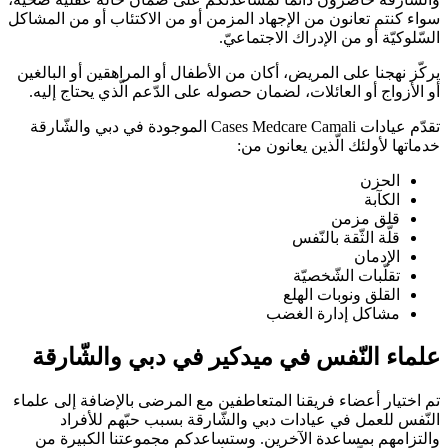
سواء كنتم تعانون من الإجهاد المزمن أو من الاكتئاب أو من المشاكل
السّلوكيّة أو من الإدراك الاجتماعيّ.
يركّز نهجنا على المريض، أكان من الأطفال أو المراهقين أو البالغين
أو الأزواج أو العائلات، لضمان حصوله على الدّعم الّذي يحتاج إليه.
تقدّم عيادات Cases Medcare Camali الموجودة في دبي والشّارقة
خدماتها لأولئك الّذين يعانون من:
الحزن
الكآبة
قلق مزمن
قلّة الثّقة بالنّفس
الإدمان
تقلّبات الشّخصيّة
القلق ونوبات الهلع
مشاكل إدارة الغضب
علماء النّفس في ميدكير في دبي والشّارقة
تم اختيار أعضاء فريقنا المتعاطفين مع المرضى بالإضافة إلى علماء
النّفس للعمل في عيادات دبي والشّارقة بسبب حبّهم للأفراد
والتزامهم بمساعدة الآخرين. وستساعدكم مجموعتنا الكبيرة من