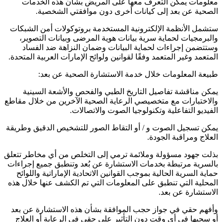
معلومات يمكن التعرف معها على المريض بشأن هذه الخدمات
الصحية عن بعد إلى كيانات أخرى دون موافقتي الشخصية.
ستشمل الأنظمة الإلكترونية المستخدمة بروتوكولات أمن الشبكات
والبرمجيات لحماية سرية بيانات هوية المرضى وبيانات التصوير،
وستتضمن إجراءات لحماية البيانات وضمان النزاهة ضد الفساد
المتعمد وغير المتعمد وفقًا لقوانين ولوائح الإمارات العربية المتحدة.
طبيعة المعلومات خلال خدمة الاستشارة الصحية عن بعد:
يمكن مناقشة تفاصيل التاريخ الطبي والفحص والأشعة السينية
والاختبارات مع متخصيصي الرعاية الصحية الآخرين من خلال مقاطع
الفيديو التفاعلية وتكنولوجيا الصوت والاتصالات.
يمكن تسجيل الصوت و / أو التقاط الصور للتشخيص الدقيق وطريقة
العلاج ومراقبة الجودة.
بذلت جهود مسؤولة وملائمة ترمي إلى التخلص من أي مخاطر تتعلق
بالسرية مرتبطة بخدمات الاستشارة عن بُعد وتنطبق جميع إجراءات
حماية السرية الحالية بموجب القوانين الاتحادية الإماراتية واللوائح
المحلية التي تنطبق على المعلومات التي تم الكشف عنها خلال هذه
الاستشارة عن بعد.
وأفهم حقي في جواز حجب الموافقة بشأن هذه الاستشارة عن بعد
أو سحبها في أي وقت دون التأثير على حقي في الرعاية أو العلاج