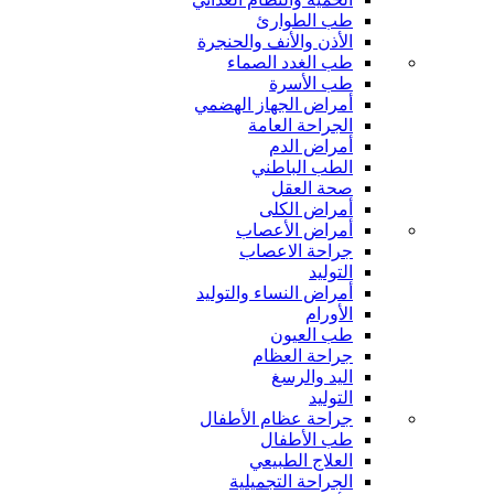
طب الطوارئ
الأذن والأنف والحنجرة
طب الغدد الصماء
طب الأسرة
أمراض الجهاز الهضمي
الجراحة العامة
أمراض الدم
الطب الباطني
صحة العقل
أمراض الكلى
أمراض الأعصاب
جراحة الاعصاب
التوليد
أمراض النساء والتوليد
الأورام
طب العيون
جراحة العظام
اليد والرسغ
التوليد
جراحة عظام الأطفال
طب الأطفال
العلاج الطبيعي
الجراحة التجميلية