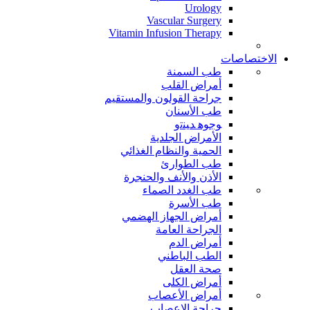
Urology
Vascular Surgery
Vitamin Infusion Therapy
الاختصاصات
طب السمنة
أمراض القلب
جراحة القولون والمستقيم
طب الأسنان
ﻮﺟﻮﻫ ﺪﻴﻨﺗﻭ
الأمراض الجلدية
الحمية والنظام الغذائي
طب الطوارئ
الأذن والأنف والحنجرة
طب الغدد الصماء
طب الأسرة
أمراض الجهاز الهضمي
الجراحة العامة
أمراض الدم
الطب الباطني
صحة العقل
أمراض الكلى
أمراض الأعصاب
جراحة الاعصاب