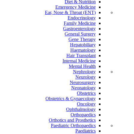
Diet & Nutrition
Emergency Medicine
Ear, Nose & Throat (ENT)
Endocrinology
Family Medicine
Gastroenterology
General Surgery
Gene Therapy
Hepatobiliary
Haematology
Hair Transplant
Internal Medicine
Mental Health
Nephrology
Neurology
Neurosurgery
Neonatology
Obstetrics
Obstetrics & Gynaecology
Oncology
Ophthalmology
Orthopaedics
Orthotics and Prosthetics
Paediatric Orthopaedics
Paediatrics