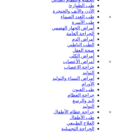
طب الطوارئ
الأذن والأنف والحنجرة
طب الغدد الصماء
طب الأسرة
أمراض الجهاز الهضمي
الجراحة العامة
أمراض الدم
الطب الباطني
صحة العقل
أمراض الكلى
أمراض الأعصاب
جراحة الاعصاب
التوليد
أمراض النساء والتوليد
الأورام
طب العيون
جراحة العظام
اليد والرسغ
التوليد
جراحة عظام الأطفال
طب الأطفال
العلاج الطبيعي
الجراحة التجميلية