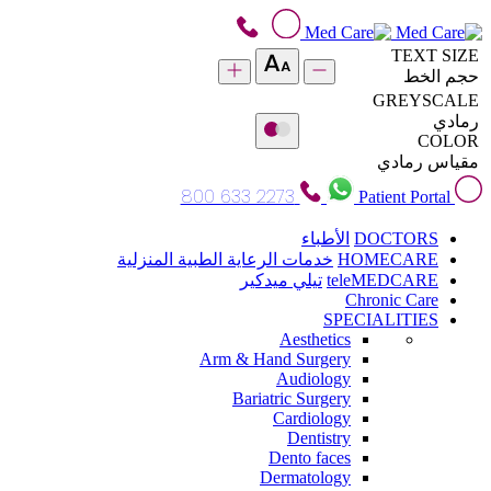
TEXT SIZE
حجم الخط
GREYSCALE
رمادي
COLOR
مقياس رمادي
800 633 2273
Patient Portal
DOCTORS
الأطباء
HOMECARE
خدمات الرعاية الطبية المنزلية
teleMEDCARE
تيلي ميدكير
Chronic Care
SPECIALITIES
Aesthetics
Arm & Hand Surgery
Audiology
Bariatric Surgery
Cardiology
Dentistry
Dento faces
Dermatology