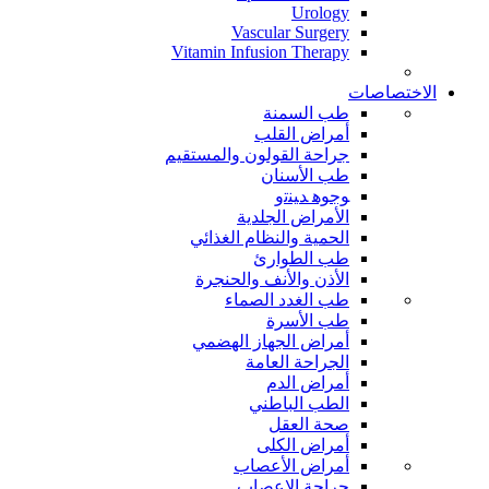
Urology
Vascular Surgery
Vitamin Infusion Therapy
الاختصاصات
طب السمنة
أمراض القلب
جراحة القولون والمستقيم
طب الأسنان
ﻮﺟﻮﻫ ﺪﻴﻨﺗﻭ
الأمراض الجلدية
الحمية والنظام الغذائي
طب الطوارئ
الأذن والأنف والحنجرة
طب الغدد الصماء
طب الأسرة
أمراض الجهاز الهضمي
الجراحة العامة
أمراض الدم
الطب الباطني
صحة العقل
أمراض الكلى
أمراض الأعصاب
جراحة الاعصاب