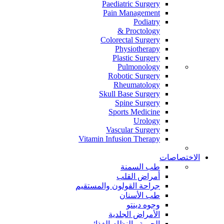
Paediatric Surgery
Pain Management
Podiatry
Proctology &
Colorectal Surgery
Physiotherapy
Plastic Surgery
Pulmonology
Robotic Surgery
Rheumatology
Skull Base Surgery
Spine Surgery
Sports Medicine
Urology
Vascular Surgery
Vitamin Infusion Therapy
الاختصاصات
طب السمنة
أمراض القلب
جراحة القولون والمستقيم
طب الأسنان
وجوه دينتو
الأمراض الجلدية
الحمية والنظام الغذائي