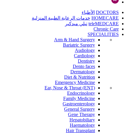
DOCTORS
الأطباء
HOMECARE
خدمات الرعاية الطبية المنزلية
teleMEDCARE
تيلي ميدكير
Chronic Care
SPECIALITIES
Arm & Hand Surgery
Bariatric Surgery
Audiology
Cardiology
Dentistry
Dento faces
Dermatology
Diet & Nutrition
Emergency Medicine
Ear, Nose & Throat (ENT)
Endocrinology
Family Medicine
Gastroenterology
General Surgery
Gene Therapy
Hepatobiliary
Haematology
Hair Transplant