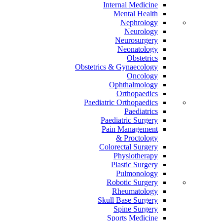
Internal Medicine
Mental Health
Nephrology
Neurology
Neurosurgery
Neonatology
Obstetrics
Obstetrics & Gynaecology
Oncology
Ophthalmology
Orthopaedics
Paediatric Orthopaedics
Paediatrics
Paediatric Surgery
Pain Management
Proctology &
Colorectal Surgery
Physiotherapy
Plastic Surgery
Pulmonology
Robotic Surgery
Rheumatology
Skull Base Surgery
Spine Surgery
Sports Medicine