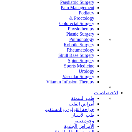
Paediatric Surgery
Pain Management
Podiatry
Proctology &
Colorectal Surgery
Physiotherapy
Plastic Surgery
Pulmonology
Robotic Surgery
Rheumatology
Skull Base Surgery
Spine Surgery
Sports Medicine
Urology
Vascular Surgery
Vitamin Infusion Therapy
الاختصاصات
طب السمنة
أمراض القلب
جراحة القولون والمستقيم
طب الأسنان
وجوه دينتو
الأمراض الجلدية
الحمية والنظام الغذائي