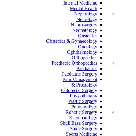
Internal Medicine
Mental Health
Nephrology
Neurology
Neurosurgery
Neonatology
Obstetrics
Obstetrics & Gynaecology
Oncology
Ophthalmology
Orthopaedics
Paediatric Orthopaedics
Paediatrics
Paediatric Surgery
Pain Management
Proctology &
Colorectal Surgery
Physiotherapy
Plastic Surgery
Pulmonology
Robotic Surgery
Rheumatology
Skull Base Surgery
Spine Surgery
Sports Medicine