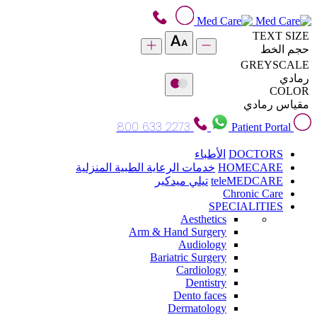
TEXT SIZE
حجم الخط
GREYSCALE
رمادي
COLOR
مقياس رمادي
800 633 2273
Patient Portal
DOCTORS
الأطباء
HOMECARE
خدمات الرعاية الطبية المنزلية
teleMEDCARE
تيلي ميدكير
Chronic Care
SPECIALITIES
Aesthetics
Arm & Hand Surgery
Audiology
Bariatric Surgery
Cardiology
Dentistry
Dento faces
Dermatology