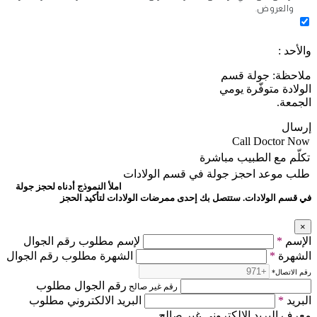
والعروض.
والأحد :
ملاحظة: جولة قسم
الولادة متوفّرة يومي
الجمعة.
إرسال
Call Doctor Now
تكلّم مع الطبيب مباشرة
طلب موعد
احجز جولة في قسم الولادات
املأ النموذج أدناه لحجز جولة
في قسم الولادات. ستتصل بك إحدى ممرضات الولادات لتأكيد الحجز
×
الإسم
*
لإسم مطلوب رقم الجوال
الشهرة
*
الشهرة مطلوب رقم الجوال
رقم الاتصال
*
رقم الجوال مطلوب
رقم غير صالح
البريد
*
البريد الالكتروني مطلوب
معرف البريد الإلكتروني غير صالح