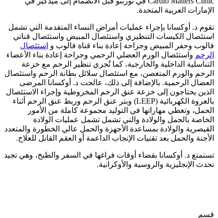
Cardio Matters Clinic في تورنتو قبل الانضمام إلى ميدكير في
الإمارات العربية المتحدة.
تقوم د. أوكسانا بإجراء عمليات أمراض النساء المتقدمة التي تشمل
استئصال الكيسات التنظيري واستئصال المبيض واستئصال قناتي
فالوب وحفر المبيض وجراحة إعادة بناء قناة فالوب و
استئصال
الرحم
واستئصال الورم العضلي الرحمي وجراحة إعادة بناء الأعضاء
التناسلية الداخلية والخارجية، كما تُجري تنظير الرحم مع خزعة
الرحم والورم المتغصن، مع استئصال سلائل بطانة الرحم واستئصال
العضال الرحمية. بالإضافة إلى ذلك، عالجت د. أوكسانا المرضى
الذين يحتاجون إلى خزعة عنق الرحم المخروطية وإجراء الاستئصال
بالعروة الكهربائية (LEEP) وبتر عنق الرحم وربط عنق الرحم أثناء
الحمل، وتغطي مهاراتها في التوليد مجموعة كاملة من الأمور
الخاصة بالحمل والولادة والتي تشمل تشمل عمليات الولادة
القيصرية والولادة بمساعدة الأجهزة والحمل عالي الخطورة والمتعدد
الأجنة والحمل بعد تقنيات الإنجاب الداعمة أو العقم القابل للعلاج.
تستمتع د. أوكسانا بقضاء أوقات فراغها في السفر والطبخ، وهي تجيد
تحدث الإنجليزية والروسية والأوكرانية.
قسم