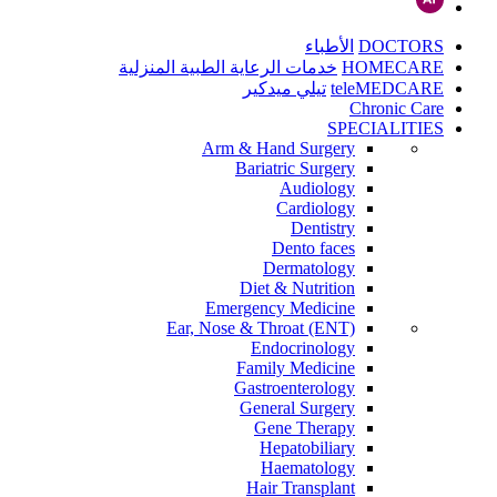
DOCTORS
الأطباء
HOMECARE
خدمات الرعاية الطبية المنزلية
teleMEDCARE
تيلي ميدكير
Chronic Care
SPECIALITIES
Arm & Hand Surgery
Bariatric Surgery
Audiology
Cardiology
Dentistry
Dento faces
Dermatology
Diet & Nutrition
Emergency Medicine
Ear, Nose & Throat (ENT)
Endocrinology
Family Medicine
Gastroenterology
General Surgery
Gene Therapy
Hepatobiliary
Haematology
Hair Transplant