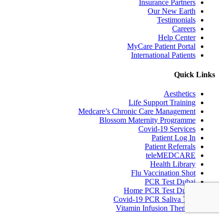
Insurance Partners
Our New Earth
Testimonials
Careers
Help Center
MyCare Patient Portal
International Patients
Quick Links
Aesthetics
Life Support Training
Medcare’s Chronic Care Management
Blossom Maternity Programme
Covid-19 Services
Patient Log In
Patient Referrals
teleMEDCARE
Health Library
Flu Vaccination Shot
PCR Test Dubai
Home PCR Test Dubai
Covid-19 PCR Saliva Test
Vitamin Infusion Therapy