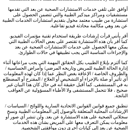
أوافق على تلقي خدمات الاستشارات الصحية عن بعد التي تقدمها
مستشفيات ومراكز ميدكير الطبية والتي تتضمن الحصول على
استشارة من طبيب معتمد مخول بتقديم استشارات الخدمات الطبية
عن بعد وهي مكالمة محادثة فيديو تفاعلية.
أقر بأنني قرأت إرشادات طريقة استخدام تقنية مؤتمرات الفيديو.
كما أقر بأن هذه الاستشارة تقتصر على بعض الحالات الطبية التي
يمكن معها الحصول على خدمات الاستشارات الصحية عن بعد
والإجراءات المناسبة التي يجب تطبيقها في حالات الطوارئ.
كما ألتزم بإبلاغ الطبيب بكل الحقائق المهمة التي يجب مراعاتها أثناء
إدارة الحالة الطبية للمريض وتاريخه المرضي/ وأمراض الحساسية /
والظروف الخاصة / الإعاقة بغض النظر عما إذا كان لهذه المعلومات
أي تأثير أو صلة بالإجراء أو التشخيص أو العلاج / المقترح أو المضطلع
به في المستشفى. كما أقبل حقيقة أنه في حال كان هذا البيان غير
صحيح ، فلا تتحمل المستشفى ولا الأطباء المسؤولية عن العواقب
الناتجة.
تنطبق جميع قوانين القوانين الاتحادية السارية واللوائح / السياسات /
الإرشادات المحلية المتعلقة بالوصول إلى المعلومات الطبية ونسخ
سجلاتي الصحية على هذه الاستشارة عن بعد. ولن تنشر أي صور أو
معلومات يمكن التعرف معها على المريض بشأن هذه الخدمات
الصحية عن بعد إلى كيانات أخرى دون موافقتي الشخصية.