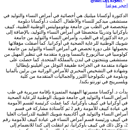
إحجر موعداً
الدكتورة أوكسانا ميلنيك هي أخصائية في أمراض النساء والتوليد في
مستشفى ميدكير للنساء والأطفال. أكملت د.أوكسانا دبلومة
متخصصة في الطب من جامعة بوغوموليتس الوطنية الطبية، كييف
بأوكرانيا وتدريبًا متخصصًا في أمراض النساء والتوليد، بالإضافة إلى
درجة الدكتوراه في الطب، وأمراض النساء والتوليد من جامعة
شوبيك الوطنية للرعاية الصحية في أوكرانيا. كما أصقلت مؤهلاتها
بحصولها على دورة تخصص في أمراض النساء والتوليد من جامعة
كولومبيا في سالزبورغ بالنمسا ودورة متقدمة في تنظير المهبل من
مستشفى ويتنجتون في لندن بالمملكة المتحدة، كما حصلت على
شهادة متقدمة في الجراحة طفيفة التوغل من أفيلينو بإيطاليا
وشهادة في التشخيص المخبري للأمراض الوراثية من برلين بألمانيا
ودبلومة في تكنولوجيا الليزر والجماليات المتقدمة من كلية
ويلسبرينج في تورنتو بكندا.
بدأت د. أوكسانا مسيرتها المهنية المتميزة بإقامة سريرية في طب
أمراض النساء والتوليد في جامعة شوبيك الوطنية للرعاية الصحية
في أوكرانيا في كييف بأوكرانيا، كما عملت كرئيسة لقسم الأمومة
في عيادة كييف للأمومة رقم 2 ثم كأستاذة مشاركة في قسم
أمراض النساء والتوليد في أكاديمية شوبيك الطبية للدراسات العليا
في كييف ورئيسة قسم أمراض النساء في عيادة كييف للأمومة رقم
2، وكل ذلك في كييف بأوكرانيا، ثم انتقلت إلى كندا للانضمام إلى