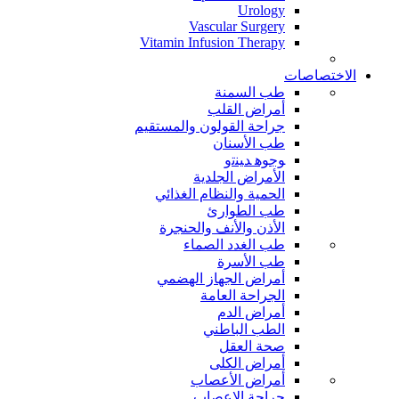
Urology
Vascular Surgery
Vitamin Infusion Therapy
الاختصاصات
طب السمنة
أمراض القلب
جراحة القولون والمستقيم
طب الأسنان
ﻮﺟﻮﻫ ﺪﻴﻨﺗﻭ
الأمراض الجلدية
الحمية والنظام الغذائي
طب الطوارئ
الأذن والأنف والحنجرة
طب الغدد الصماء
طب الأسرة
أمراض الجهاز الهضمي
الجراحة العامة
أمراض الدم
الطب الباطني
صحة العقل
أمراض الكلى
أمراض الأعصاب
جراحة الاعصاب