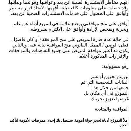
أفهم مخاطر الاستشارة الطبية عن بعد وعواقبها وفوائدها وبدائلها.
وقد حصلت على معلومات كافية بلغة أفهمها، لاتخاذ قرار مستنير
وأوافق على الحصول على خدمات الاستشارات الصحية عن بعد.
أوافق على منح موافقتي بوضع علامة في المربع أدناه عن علم
وبحرية وبمحض الإرادة وأوافق على الالتزام بشروطه.
في حالة عدم قدرة المريض على منح الموافقة / أو كان قاصرًا ،
فعلى الوصي / الممثل القانوني منح الموافقة نيابة عنه، وبالتالي
يكون قد اُعتبر موافقة المريض على جميع التفاهمات والموافقات
والإقرارات المذكورة أعلاه.
رفع مسؤولية:
لن يتم تخزين أو نشر
البيانات الشخصية التي تم
جمعها من خلال هذا
النموذج في أي مكان بل
غرضها تعزيز تجربتك.
الموافقة والمتابعة
املأ النموذج أدناه لحجز جولة أمومة. ستتصل بك إحدى ممرضات الأمومة لتأكيد
الحجز