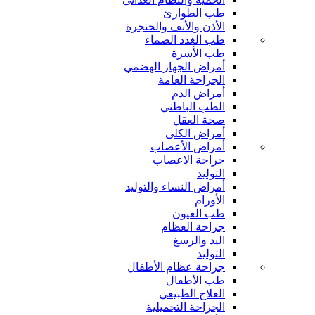
طب الطوارئ
الأذن والأنف والحنجرة
طب الغدد الصماء
طب الأسرة
أمراض الجهاز الهضمي
الجراحة العامة
أمراض الدم
الطب الباطني
صحة العقل
أمراض الكلى
أمراض الأعصاب
جراحة الاعصاب
التوليد
أمراض النساء والتوليد
الأورام
طب العيون
جراحة العظام
اليد والرسغ
التوليد
جراحة عظام الأطفال
طب الأطفال
العلاج الطبيعي
الجراحة التجميلية