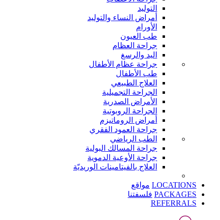
التوليد
أمراض النساء والتوليد
الأورام
طب العيون
جراحة العظام
اليد والرسغ
جراحة عظام الأطفال
طب الأطفال
العلاج الطبيعي
الجراحة التجميلية
الأمراض الصدرية
الجراحة الروبوتية
أمراض الروماتيزم
جراحة العمود الفقري
الطب الرياضي
جراحة المسالك البولية
جراحة الأوعية الدموية
العلاج بالفيتامينات الوريديّة
LOCATIONS
مواقع
PACKAGES
فلسفتنا
REFERRALS