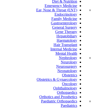
Diet & Nutrition
Emergency Medicine
Ear, Nose & Throat (ENT)
Endocrinology
Family Medicine
Gastroenterology
General Surgery
Gene Therapy
Hepatobiliary
Haematology
Hair Transplant
Internal Medicine
Mental Health
Nephrology
Neurology
Neurosurgery
Neonatology
Obstetrics
Obstetrics & Gynaecology
Oncology
Ophthalmology
Orthopaedics
Orthotics and Prosthetics
Paediatric Orthopaedics
Paediatrics