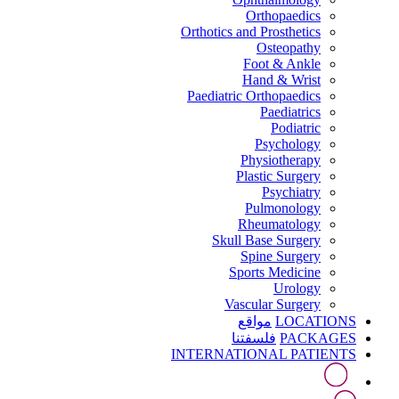
Orthopaedics
Orthotics and Prosthetics
Osteopathy
Foot & Ankle
Hand & Wrist
Paediatric Orthopaedics
Paediatrics
Podiatric
Psychology
Physiotherapy
Plastic Surgery
Psychiatry
Pulmonology
Rheumatology
Skull Base Surgery
Spine Surgery
Sports Medicine
Urology
Vascular Surgery
LOCATIONS
مواقع
PACKAGES
فلسفتنا
INTERNATIONAL PATIENTS