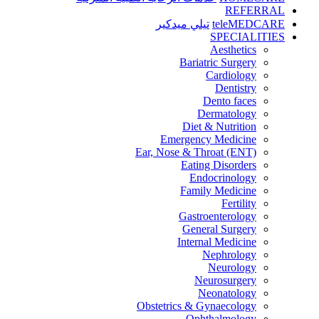
REFERRAL
teleMEDCARE
تيلي ميدكير
SPECIALITIES
Aesthetics
Bariatric Surgery
Cardiology
Dentistry
Dento faces
Dermatology
Diet & Nutrition
Emergency Medicine
Ear, Nose & Throat (ENT)
Eating Disorders
Endocrinology
Family Medicine
Fertility
Gastroenterology
General Surgery
Internal Medicine
Nephrology
Neurology
Neurosurgery
Neonatology
Obstetrics & Gynaecology
Ophthalmology