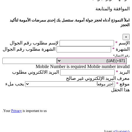
الموافقة والمتابعة
املأ النموذج أدناه لحجز جولة أمومة. ستتصل بك إحدى ممرضات الأمومة لتأكيد
الحجز
×
الإسم
*
لإسم مطلوب رقم الجوال
الشهرة
*
الشهرة مطلوب رقم الجوال
رقم الاتصال
*
Mobile Number is required
Mobile number invalid
البريد
*
البريد الالكتروني مطلوب
معرف البريد الإلكتروني غير صالح
موقع
*
يجب ملء
هذا الحقل
Your
Privacy
is important to us.
خصوصيتكم
تهمنا