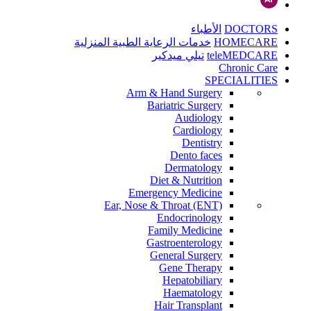
DOCTORS
الأطباء
HOMECARE
خدمات الرعاية الطبية المنزلية
teleMEDCARE
تيلي ميدكير
Chronic Care
SPECIALITIES
Arm & Hand Surgery
Bariatric Surgery
Audiology
Cardiology
Dentistry
Dento faces
Dermatology
Diet & Nutrition
Emergency Medicine
Ear, Nose & Throat (ENT)
Endocrinology
Family Medicine
Gastroenterology
General Surgery
Gene Therapy
Hepatobiliary
Haematology
Hair Transplant