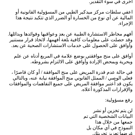
أخرى في سوء التقدير.
اعفي سلطات مركز ميدكير الطبي من المسؤولية القانونية أو
المالية عن أي نوع من الخسارة أو الضرر الذي تتكبد نتيجة هذا
الإجراء.
أفهم مخاطر الاستشارة الطبية عن بعد وعواقبها وفوائدها وبدائلها.
وقد حصلت على معلومات كافية بلغة أفهمها، لاتخاذ قرار مستنير
وأوافق على الحصول على خدمات الاستشارات الصحية عن بعد.
أوافق على منح موافقتي بوضع علامة في المربع أدناه عن علم
وبحرية وبمحض الإرادة وأوافق على الالتزام بشروطه.
في حالة عدم قدرة المريض على منح الموافقة / أو كان قاصرًا ،
فعلى الوصي / الممثل القانوني منح الموافقة نيابة عنه، وبالتالي
يكون قد اُعتبر موافقة المريض على جميع التفاهمات والموافقات
والإقرارات المذكورة أعلاه.
رفع مسؤولية:
لن يتم تخزين أو نشر
البيانات الشخصية التي تم
جمعها من خلال هذا
النموذج في أي مكان بل
غرضها تعزيز تجربتك.