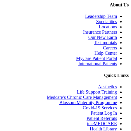
About Us
Leadership Team
Specialities
Locations
Insurance Partners
Our New Earth
Testimonials
Careers
Help Center
MyCare Patient Portal
International Patients
Quick Links
Aesthetics
Life Support Training
Medcare’s Chronic Care Management
Blossom Maternity Programme
Covid-19 Services
Patient Log In
Patient Referrals
teleMEDCARE
Health Library