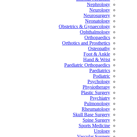
Nephrology
Neurology
Neurosurgery
Neonatology
Obstetrics & Gynaecology
Ophthalmology
Orthopaedics
Orthotics and Prosthetics
Osteopathy
Foot & Ankle
Hand & Wrist
Paediatric Orthopaedics
Paediatrics
Podiatric
Psychology
Physiotherapy
Plastic Surgery
Psychiatry
Pulmonology
Rheumatology
Skull Base Surgery
Spine Surgery
Sports Medicine
Urology
Vascular Surgery