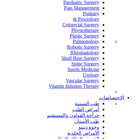
Paediatric Surgery
Pain Management
Podiatry
Proctology &
Colorectal Surgery
Physiotherapy
Plastic Surgery
Pulmonology
Robotic Surgery
Rheumatology
Skull Base Surgery
Spine Surgery
Sports Medicine
Urology
Vascular Surgery
Vitamin Infusion Therapy
الاختصاصات
طب السمنة
أمراض القلب
جراحة القولون والمستقيم
طب الأسنان
وجوه دينتو
الأمراض الجلدية
الحمية والنظام الغذائي