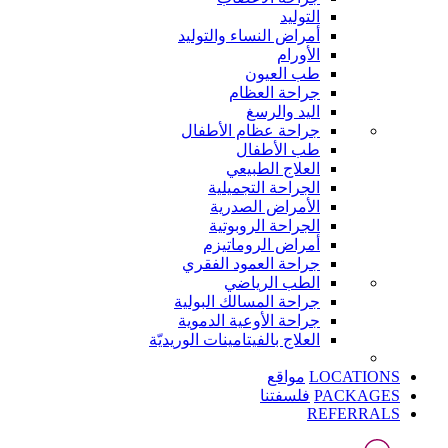
التوليد
أمراض النساء والتوليد
الأورام
طب العيون
جراحة العظام
اليد والرسغ
جراحة عظام الأطفال
طب الأطفال
العلاج الطبيعي
الجراحة التجميلية
الأمراض الصدرية
الجراحة الروبوتية
أمراض الروماتيزم
جراحة العمود الفقري
الطب الرياضي
جراحة المسالك البولية
جراحة الأوعية الدموية
العلاج بالفيتامينات الوريديّة
LOCATIONS
مواقع
PACKAGES
فلسفتنا
REFERRALS