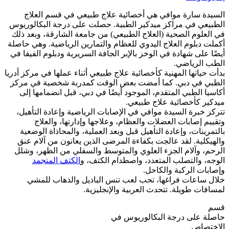
السيدة سارة موافي هي أخصائية علاج طبيعي في قسم العلاج
الطبيعي في مراكز ميدكير الطبية. حصلت على درجة البكالوريوس
في العلوم الصحية (العلاج الطبيعي) من جامعة الشارقة، وبعد ذلك
أكملت دبلوم العلاج اليدوي للعظام والتمارين الرياضية. وهي حاصلة
أيضًا على شهادة في الوخز بالإبر الجافة السريرية ودبلوم الفيفا في
الطب الرياضي.
بدأت حياتها المهنية كأخصائية علاج طبيعي أثناء عملها في مركز أدريا
الطبي في دبي. كما أمضت بعض الوقت كمدربة شخصية في مركز
أكاسيا الطبي المتقدم، الموجود أيضًا في دبي، قبل انضمامها إلى
ميدكير كأخصائية علاج طبيعي.
تتركز خبرة السيدة موافي في الإصابات الرياضية وإعادة التأهيل،
وتقييم إصابات العضلات والعظام، وعلاجها وإدارتها، والعلاج
بالتمرينات، وإعادة التأهيل قبل وبعد العملية، والمحاذاة الوضعية
والهيكلية. لقد عالجت بكفاءة المرضى الذين يعانون من آلام عنق
الرحم، وآلام الجزء العلوي والمتوسط ​​والسفلي من الظهر، وشلل
الوجه، والتصلب المتعدد، واصطدام الكتف، و
الكتف المتجمد
وإصابات الركبة والكاحل.
خلال ساعات فراغها، تحب لعب تنس الباديل والذهاب للمشي
لمسافات طويلة. تتحدث العربية والإنجليزية.
قسم
حاصلة على درجة البكالوريوس في
الإختصاص