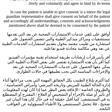
freely and voluntarily and agree to bind by its terms.
In case the patient is unable to give consent/ is a minor the legal
guardian /representative shall give consent on behalf of the patient
and accordingly all understandings, consents and acknowledgments
mentioned above shall be deemed to be consented by the patient.
أوافق على تلقي خدمات الاستشارات الصحية عن بعد التي تقدمها
مستشفيات ومراكز ميدكير الطبية والتي تتضمن الحصول على
استشارة من طبيب معتمد مخول بتقديم استشارات الخدمات الطبية
عن بعد وهي مكالمة محادثة فيديو تفاعلية.
أقر بأنني قرأت إرشادات طريقة استخدام تقنية مؤتمرات الفيديو.
كما أقر بأن هذه الاستشارة تقتصر على بعض الحالات الطبية التي
يمكن معها الحصول على خدمات الاستشارات الصحية عن بعد
والإجراءات المناسبة التي يجب تطبيقها في حالات الطوارئ.
كما ألتزم بإبلاغ الطبيب بكل الحقائق المهمة التي يجب مراعاتها أثناء
إدارة الحالة الطبية للمريض وتاريخه المرضي/ وأمراض الحساسية /
والظروف الخاصة / الإعاقة بغض النظر عما إذا كان لهذه المعلومات
أي تأثير أو صلة بالإجراء أو التشخيص أو العلاج / المقترح أو المضطلع
به في المستشفى. كما أقبل حقيقة أنه في حال كان هذا البيان غير
صحيح ، فلا تتحمل المستشفى ولا الأطباء المسؤولية عن العواقب
الناتجة.