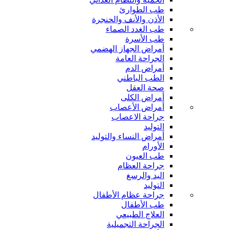
طب الطوارئ
الأذن والأنف والحنجرة
طب الغدد الصماء
طب الأسرة
أمراض الجهاز الهضمي
الجراحة العامة
أمراض الدم
الطب الباطني
صحة العقل
أمراض الكلى
أمراض الأعصاب
جراحة الاعصاب
التوليد
أمراض النساء والتوليد
الأورام
طب العيون
جراحة العظام
اليد والرسغ
التوليد
جراحة عظام الأطفال
طب الأطفال
العلاج الطبيعي
الجراحة التجميلية