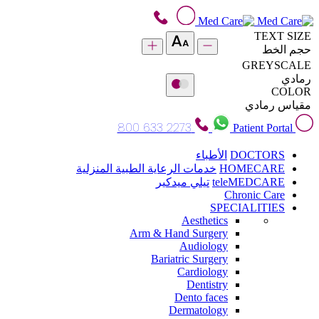
TEXT SIZE
حجم الخط
GREYSCALE
رمادي
COLOR
مقياس رمادي
800 633 2273
Patient Portal
DOCTORS
الأطباء
HOMECARE
خدمات الرعاية الطبية المنزلية
teleMEDCARE
تيلي ميدكير
Chronic Care
SPECIALITIES
Aesthetics
Arm & Hand Surgery
Audiology
Bariatric Surgery
Cardiology
Dentistry
Dento faces
Dermatology