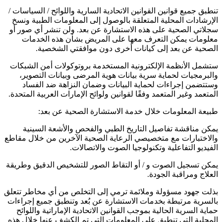
تنطبق جميع قوانين القوانين الاتحادية السارية واللوائح / السياسات /
الإرشادات المحلية المتعلقة بالوصول إلى المعلومات الطبية ونسخ
سجلاتي الصحية على هذه الاستشارة عن بعد. ولن تنشر أي صور أو
معلومات يمكن التعرف معها على المريض بشأن هذه الخدمات
الصحية عن بعد إلى كيانات أخرى دون موافقتي الشخصية.
ستشمل الأنظمة الإلكترونية المستخدمة بروتوكولات أمن الشبكات
والبرمجيات لحماية سرية بيانات هوية المرضى وبيانات التصوير،
وستتضمن إجراءات لحماية البيانات وضمان النزاهة ضد الفساد
المتعمد وغير المتعمد وفقًا لقوانين ولوائح الإمارات العربية المتحدة.
طبيعة المعلومات خلال خدمة الاستشارة الصحية عن بعد:
يمكن مناقشة تفاصيل التاريخ الطبي والفحص والأشعة السينية
والاختبارات مع متخصيصي الرعاية الصحية الآخرين من خلال مقاطع
الفيديو التفاعلية وتكنولوجيا الصوت والاتصالات.
يمكن تسجيل الصوت و / أو التقاط الصور للتشخيص الدقيق وطريقة
العلاج ومراقبة الجودة.
بذلت جهود مسؤولة وملائمة ترمي إلى التخلص من أي مخاطر تتعلق
بالسرية مرتبطة بخدمات الاستشارة عن بُعد وتنطبق جميع إجراءات
حماية السرية الحالية بموجب القوانين الاتحادية الإماراتية واللوائح
المحلية التي تنطبق على المعلومات التي تم الكشف عنها خلال هذه