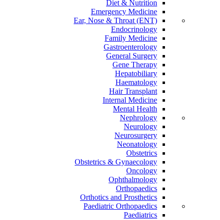
Diet & Nutrition
Emergency Medicine
Ear, Nose & Throat (ENT)
Endocrinology
Family Medicine
Gastroenterology
General Surgery
Gene Therapy
Hepatobiliary
Haematology
Hair Transplant
Internal Medicine
Mental Health
Nephrology
Neurology
Neurosurgery
Neonatology
Obstetrics
Obstetrics & Gynaecology
Oncology
Ophthalmology
Orthopaedics
Orthotics and Prosthetics
Paediatric Orthopaedics
Paediatrics