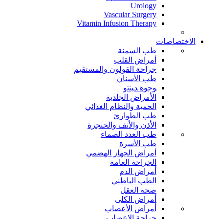
Urology
Vascular Surgery
Vitamin Infusion Therapy
الاختصاصات
طب السمنة
أمراض القلب
جراحة القولون والمستقيم
طب الأسنان
ﻮﺟﻮﻫ ﺪﻴﻨﺗﻭ
الأمراض الجلدية
الحمية والنظام الغذائي
طب الطوارئ
الأذن والأنف والحنجرة
طب الغدد الصماء
طب الأسرة
أمراض الجهاز الهضمي
الجراحة العامة
أمراض الدم
الطب الباطني
صحة العقل
أمراض الكلى
أمراض الأعصاب
جراحة الاعصاب