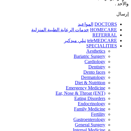
والأحد .
إرسال
DOCTORS
المواعيد
HOMECARE
خدمات الرعاية الطبية المنزلية
REFERRAL
teleMEDCARE
تيلي ميدكير
SPECIALITIES
Aesthetics
Bariatric Surgery
Cardiology
Dentistry
Dento faces
Dermatology
Diet & Nutrition
Emergency Medicine
Ear, Nose & Throat (ENT)
Eating Disorders
Endocrinology
Family Medicine
Fertility
Gastroenterology
General Surgery
Internal Medicine