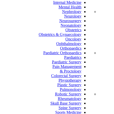
Internal Medicine
Mental Health
Nephrology
Neurology
Neurosurgery
Neonatology
Obstetrics
Obstetrics & Gynaecology
Oncology
Ophthalmology
Orthopaedics
Paediatric Orthopaedics
Paediatrics
Paediatric Surgery
Pain Management
Proctology &
Colorectal Surgery
Physiotherapy
Plastic Surgery
Pulmonology
Robotic Surgery
Rheumatology
Skull Base Surgery
Spine Surgery
Sports Medicine