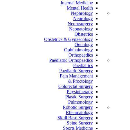
Internal Medicine
Mental Health
Nephrology
Neurology
Neurosurgery
Neonatology
Obstetrics
Obstetrics & Gynaecology
Oncology
Ophthalmology
Orthopaedics
Paediatric Orthopaedics
Paediatrics
Paediatric Surgery
Pain Management
Proctology &
Colorectal Surgery
Physiotherapy
Plastic Surgery
Pulmonology
Robotic Surgery
Rheumatology
Skull Base Surgery
Spine Surgery
Sports Medicine