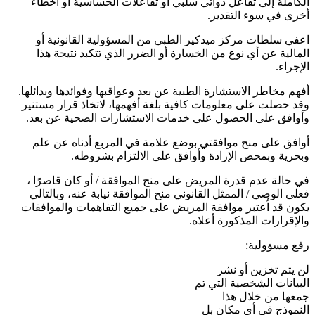
الكاملة إلى تفاعل دوائي سلبي أو تفاعلات الحساسية أو أخطاء
أخرى في سوء التقدير.
اعفي سلطات مركز ميدكير الطبي من المسؤولية القانونية أو
المالية عن أي نوع من الخسارة أو الضرر الذي تتكبد نتيجة هذا
الإجراء.
أفهم مخاطر الاستشارة الطبية عن بعد وعواقبها وفوائدها وبدائلها.
وقد حصلت على معلومات كافية بلغة أفهمها، لاتخاذ قرار مستنير
وأوافق على الحصول على خدمات الاستشارات الصحية عن بعد.
أوافق على منح موافقتي بوضع علامة في المربع أدناه عن علم
وبحرية وبمحض الإرادة وأوافق على الالتزام بشروطه.
في حالة عدم قدرة المريض على منح الموافقة / أو كان قاصرًا ،
فعلى الوصي / الممثل القانوني منح الموافقة نيابة عنه، وبالتالي
يكون قد اُعتبر موافقة المريض على جميع التفاهمات والموافقات
والإقرارات المذكورة أعلاه.
رفع مسؤولية:
لن يتم تخزين أو نشر
البيانات الشخصية التي تم
جمعها من خلال هذا
النموذج في أي مكان بل