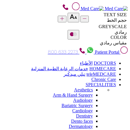
TEXT SIZE
حجم الخط
GREYSCALE
رمادي
COLOR
مقياس رمادي
800 633 2273
Patient Portal
DOCTORS
الأطباء
HOMECARE
خدمات الرعاية الطبية المنزلية
teleMEDCARE
تيلي ميدكير
Chronic Care
SPECIALITIES
Aesthetics
Arm & Hand Surgery
Audiology
Bariatric Surgery
Cardiology
Dentistry
Dento faces
Dermatology