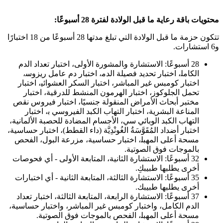
محتويات باقة رعاية ما قبل الولادة لفترة 28 أسبوعًا:
تتكون حزمة ما قبل الولادة التي تبلغ مدتها 28 أسبوعًا من 18 اختبارًا
و6 استشارات.
28 أسبوعًا: الاستشارة‍ و‍المشورة الأولى، اختبار تعداد الدم
الكامل‍،‍ اختبار تحديد فصيلة الدم‍، اختبار دم عامل ريزوس‍،‍
اختبار كومبس غير المباشر‍، اختبار السكر العشوائي‍، اختبار
تحمل الجلوكوز، اختبار الهرمون المنشط للدرقية‍، اختبار
مختبر أبحاث الأمراض المنقولة جنسيًا‍، اختبار فيروس نقص
المناعة البشرية‍،‍ اختبار التهاب الكبد الفيروسي ب‍، اختبار
التهاب الكبد الوبائي سي، الأجسام المضادة للحصبة الألمانية‍،
اختبار أضداد المُقَوَّسَةُ الغُونْدِيَّة (داء القطط)، اختبار حساسية‍،
مسحة أعلى المهبل‍، اختبار حساسية‍، مزرعة البول، الفحص
بالموجات فوق الصوتية.
32 أسبوعًا: الاستشارة الثانية، المتابعة الأولى - أي فحوصات
أخرى يطلبها طبيبكِ.
35 أسبوعًا: الاستشارة الثالثة، المتابعة الثانية - أي اختبارات
أخرى يطلبها طبيبك.
37 أسبوعًا: الاستشارة الرابعة، المتابعة الثالثة، اختبار تعداد
الدم الكامل، واختبار كومبس غير المباشر، واختبار حساسية‍،
مسحة أعلى المهبل‍، الفحص بالموجات فوق الصوتية.