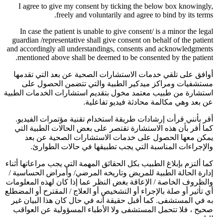
I agree to give my consent by ticking the below box knowingly,
freely and voluntarily and agree to bind by its terms.
In case the patient is unable to give consent/ is a minor the legal
guardian /representative shall give consent on behalf of the patient
and accordingly all understandings, consents and acknowledgments
mentioned above shall be deemed to be consented by the patient.
أوافق على تلقي خدمات الاستشارات الصحية عن بعد التي تقدمها
مستشفيات ومراكز ميدكير الطبية والتي تتضمن الحصول على
استشارة من طبيب معتمد مخول بتقديم استشارات الخدمات الطبية
عن بعد وهي مكالمة محادثة فيديو تفاعلية.
أقر بأنني قرأت إرشادات طريقة استخدام تقنية مؤتمرات الفيديو.
كما أقر بأن هذه الاستشارة تقتصر على بعض الحالات الطبية التي
يمكن معها الحصول على خدمات الاستشارات الصحية عن بعد
والإجراءات المناسبة التي يجب تطبيقها في حالات الطوارئ.
كما ألتزم بإبلاغ الطبيب بكل الحقائق المهمة التي يجب مراعاتها أثناء
إدارة الحالة الطبية للمريض وتاريخه المرضي/ وأمراض الحساسية /
والظروف الخاصة / الإعاقة بغض النظر عما إذا كان لهذه المعلومات
أي تأثير أو صلة بالإجراء أو التشخيص أو العلاج / المقترح أو المضطلع
به في المستشفى. كما أقبل حقيقة أنه في حال كان هذا البيان غير
صحيح ، فلا تتحمل المستشفى ولا الأطباء المسؤولية عن العواقب