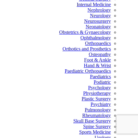
Internal Medicine
Nephrology
Neurology
Neurosurgery
Neonatology
Obstetrics & Gynaecology
Ophthalmology
Orthopaedics
Orthotics and Prosthetics
Osteopathy
Foot & Ankle
Hand & Wrist
Paediatric Orthopaedics
Paediatrics
Podiatric
Psychology
Physiotherapy
Plastic Surgery
Psychiatry
Pulmonology
Rheumatology
Skull Base Surgery
Spine Surgery
Sports Medicine
Urology