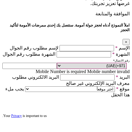
غرضها تعزيز تجربتك.
الموافقة والمتابعة
املأ النموذج أدناه لحجز جولة أمومة. ستتصل بك إحدى ممرضات الأمومة لتأكيد
الحجز
×
الإسم
*
لإسم مطلوب رقم الجوال
الشهرة
*
الشهرة مطلوب رقم الجوال
رقم الاتصال
*
Mobile Number is required
Mobile number invalid
البريد
*
البريد الالكتروني مطلوب
معرف البريد الإلكتروني غير صالح
موقع
*
يجب ملء
هذا الحقل
Your
Privacy
is important to us.