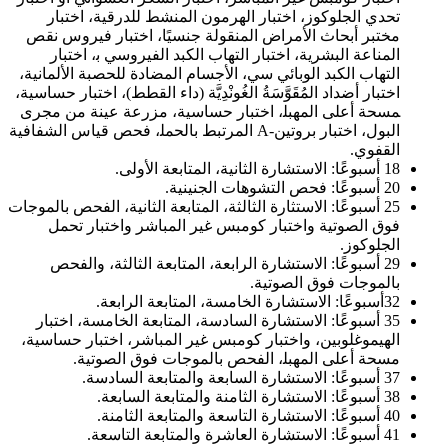
تحدي الجلوكوز، اختبار الهرمون المنشط للدرقية‍، اختبار
مختبر أبحاث الأمراض المنقولة جنسيًا‍، اختبار فيروس نقص
المناعة البشرية‍،‍ اختبار التهاب الكبد الفيروسي ب‍، اختبار
التهاب الكبد الوبائي سي، الأجسام المضادة للحصبة الألمانية‍،
اختبار أضداد المُقَوَّسَةُ الغُونْدِيَّة (داء القطط)، اختبار حساسية‍،
‍مسحة أعلى المهبل‍، اختبار حساسية‍، مزرعة عينة من مجرى
البول، اختبار بروتين-A المرتبط بالحمل‍، فحص قياس الشفافية
القفوي.
18 أسبوعًا: الاستشارة الثانية، المتابعة الأولى.
20 أسبوعًا: فحص التشوهات الجنينية.
25 أسبوعًا: الاستثارة الثالثة، المتابعة الثانية، الفحص بالموجات
فوق الصوتية واختبار كومبس غير المباشر واختبار تحمل
الجلوكوز.
29 أسبوعًا: الاستشارة الرابعة، المتابعة الثالثة، والفحص
بالموجات فوق الصوتية.
32أسبوعًا: الاستشارة الخامسة، المتابعة الرابعة.
35 أسبوعًا: الاستشارة السادسة، المتابعة الخامسة، اختبار
الهيموغلوبين، واختبار كومبس غير المباشر، اختبار حساسية‍،
مسحة أعلى المهبل‍، الفحص بالموجات فوق الصوتية.
37 أسبوعًا: الاستشارة السابعة والمتابعة السادسة.
38 أسبوعًا: الاستشارة الثامنة والمتابعة السابعة.
40 أسبوعًا: الاستشارة التاسعة والمتابعة الثامنة.
41 أسبوعًا: الاستشارة العاشرة والمتابعة التاسعة.