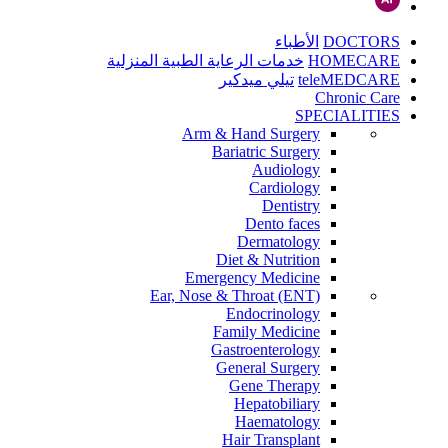
DOCTORS
الأطباء
HOMECARE
خدمات الرعاية الطبية المنزلية
teleMEDCARE
تيلي ميدكير
Chronic Care
SPECIALITIES
Arm & Hand Surgery
Bariatric Surgery
Audiology
Cardiology
Dentistry
Dento faces
Dermatology
Diet & Nutrition
Emergency Medicine
Ear, Nose & Throat (ENT)
Endocrinology
Family Medicine
Gastroenterology
General Surgery
Gene Therapy
Hepatobiliary
Haematology
Hair Transplant