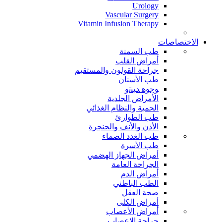
Urology
Vascular Surgery
Vitamin Infusion Therapy
الاختصاصات
طب السمنة
أمراض القلب
جراحة القولون والمستقيم
طب الأسنان
ﻮﺟﻮﻫ ﺪﻴﻨﺗﻭ
الأمراض الجلدية
الحمية والنظام الغذائي
طب الطوارئ
الأذن والأنف والحنجرة
طب الغدد الصماء
طب الأسرة
أمراض الجهاز الهضمي
الجراحة العامة
أمراض الدم
الطب الباطني
صحة العقل
أمراض الكلى
أمراض الأعصاب
جراحة الاعصاب