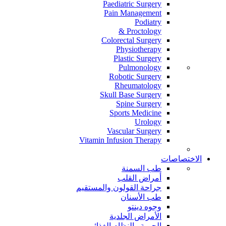
Paediatric Surgery
Pain Management
Podiatry
Proctology &
Colorectal Surgery
Physiotherapy
Plastic Surgery
Pulmonology
Robotic Surgery
Rheumatology
Skull Base Surgery
Spine Surgery
Sports Medicine
Urology
Vascular Surgery
Vitamin Infusion Therapy
الاختصاصات
طب السمنة
أمراض القلب
جراحة القولون والمستقيم
طب الأسنان
وجوه دينتو
الأمراض الجلدية
الحمية والنظام الغذائي