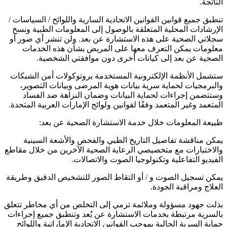
الناتجة.
تنطبق جميع قوانين القوانين الاتحادية السارية واللوائح / السياسات /
الإرشادات المحلية المتعلقة بالوصول إلى المعلومات الطبية ونسخ
سجلاتي الصحية على هذه الاستشارة عن بعد. ولن تنشر أي صور أو
معلومات يمكن التعرف معها على المريض بشأن هذه الخدمات
الصحية عن بعد إلى كيانات أخرى دون موافقتي الشخصية.
ستشمل الأنظمة الإلكترونية المستخدمة بروتوكولات أمن الشبكات
والبرمجيات لحماية سرية بيانات هوية المرضى وبيانات التصوير،
وستتضمن إجراءات لحماية البيانات وضمان النزاهة ضد الفساد
المتعمد وغير المتعمد وفقًا لقوانين ولوائح الإمارات العربية المتحدة.
طبيعة المعلومات خلال خدمة الاستشارة الصحية عن بعد:
يمكن مناقشة تفاصيل التاريخ الطبي والفحص والأشعة السينية
والاختبارات مع متخصيصي الرعاية الصحية الآخرين من خلال مقاطع
الفيديو التفاعلية وتكنولوجيا الصوت والاتصالات.
يمكن تسجيل الصوت و / أو التقاط الصور للتشخيص الدقيق وطريقة
العلاج ومراقبة الجودة.
بذلت جهود مسؤولة وملائمة ترمي إلى التخلص من أي مخاطر تتعلق
بالسرية مرتبطة بخدمات الاستشارة عن بُعد وتنطبق جميع إجراءات
حماية السرية الحالية بموجب القوانين الاتحادية الإماراتية واللوائح