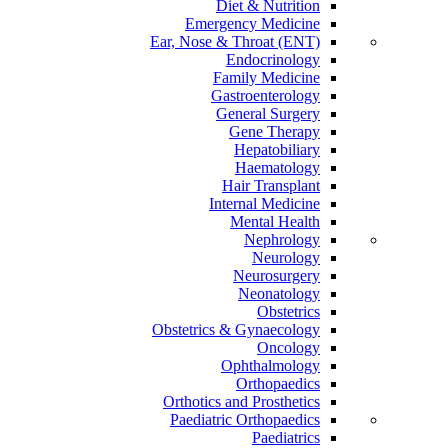
Diet & Nutrition
Emergency Medicine
Ear, Nose & Throat (ENT)
Endocrinology
Family Medicine
Gastroenterology
General Surgery
Gene Therapy
Hepatobiliary
Haematology
Hair Transplant
Internal Medicine
Mental Health
Nephrology
Neurology
Neurosurgery
Neonatology
Obstetrics
Obstetrics & Gynaecology
Oncology
Ophthalmology
Orthopaedics
Orthotics and Prosthetics
Paediatric Orthopaedics
Paediatrics