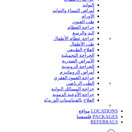
التوليد
أمراض النساء والتوليد
الأورام
طب العيون
جراحة العظام
اليد والرسغ
جراحة عظام الأطفال
طب الأطفال
العلاج الطبيعي
الجراحة التجميلية
الأمراض الصدرية
الجراحة الروبوتية
أمراض الروماتيزم
جراحة العمود الفقري
الطب الرياضي
جراحة المسالك البولية
جراحة الأوعية الدموية
العلاج بالفيتامينات الوريديّة
LOCATIONS
مواقع
PACKAGES
فلسفتنا
REFERRALS