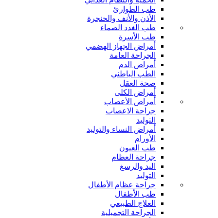
طب الطوارئ
الأذن والأنف والحنجرة
طب الغدد الصماء
طب الأسرة
أمراض الجهاز الهضمي
الجراحة العامة
أمراض الدم
الطب الباطني
صحة العقل
أمراض الكلى
أمراض الأعصاب
جراحة الاعصاب
التوليد
أمراض النساء والتوليد
الأورام
طب العيون
جراحة العظام
اليد والرسغ
التوليد
جراحة عظام الأطفال
طب الأطفال
العلاج الطبيعي
الجراحة التجميلية