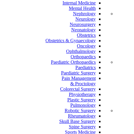
Internal Medicine
Mental Health
Nephrology
Neurology
Neurosurgery
Neonatology
Obstetrics
Obstetrics & Gynaecology
Oncology
Ophthalmology
Orthopaedics
Paediatric Orthopaedics
Paediatrics
Paediatric Surgery
Pain Management
Proctology &
Colorectal Surgery
Physiotherapy
Plastic Surgery
Pulmonology
Robotic Surgery
Rheumatology
Skull Base Surgery
Spine Surgery
Sports Medicine