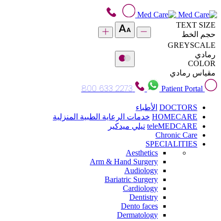
TEXT SIZE
حجم الخط
GREYSCALE
رمادي
COLOR
مقياس رمادي
800 633 2273
Patient Portal
DOCTORS
الأطباء
HOMECARE
خدمات الرعاية الطبية المنزلية
teleMEDCARE
تيلي ميدكير
Chronic Care
SPECIALITIES
Aesthetics
Arm & Hand Surgery
Audiology
Bariatric Surgery
Cardiology
Dentistry
Dento faces
Dermatology