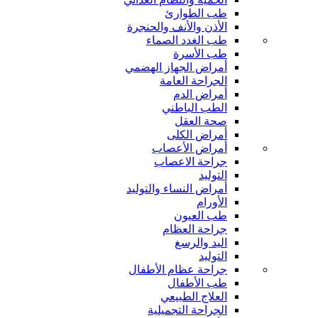
طب الطوارئ
الأذن والأنف والحنجرة
طب الغدد الصماء
طب الأسرة
أمراض الجهاز الهضمي
الجراحة العامة
أمراض الدم
الطب الباطني
صحة العقل
أمراض الكلى
أمراض الأعصاب
جراحة الاعصاب
التوليد
أمراض النساء والتوليد
الأورام
طب العيون
جراحة العظام
اليد والرسغ
التوليد
جراحة عظام الأطفال
طب الأطفال
العلاج الطبيعي
الجراحة التجميلية