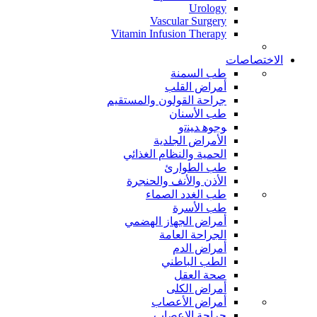
Urology
Vascular Surgery
Vitamin Infusion Therapy
الاختصاصات
طب السمنة
أمراض القلب
جراحة القولون والمستقيم
طب الأسنان
ﻮﺟﻮﻫ ﺪﻴﻨﺗﻭ
الأمراض الجلدية
الحمية والنظام الغذائي
طب الطوارئ
الأذن والأنف والحنجرة
طب الغدد الصماء
طب الأسرة
أمراض الجهاز الهضمي
الجراحة العامة
أمراض الدم
الطب الباطني
صحة العقل
أمراض الكلى
أمراض الأعصاب
جراحة الاعصاب