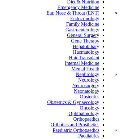
Diet & Nutrition
Emergency Medicine
Ear, Nose & Throat (ENT)
Endocrinology
Family Medicine
Gastroenterology
General Surgery
Gene Therapy
Hepatobiliary
Haematology
Hair Transplant
Internal Medicine
Mental Health
Nephrology
Neurology
Neurosurgery
Neonatology
Obstetrics
Obstetrics & Gynaecology
Oncology
Ophthalmology
Orthopaedics
Orthotics and Prosthetics
Paediatric Orthopaedics
Paediatrics