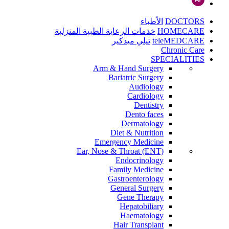
DOCTORS
الأطباء
HOMECARE
خدمات الرعاية الطبية المنزلية
teleMEDCARE
تيلي ميدكير
Chronic Care
SPECIALITIES
Arm & Hand Surgery
Bariatric Surgery
Audiology
Cardiology
Dentistry
Dento faces
Dermatology
Diet & Nutrition
Emergency Medicine
Ear, Nose & Throat (ENT)
Endocrinology
Family Medicine
Gastroenterology
General Surgery
Gene Therapy
Hepatobiliary
Haematology
Hair Transplant