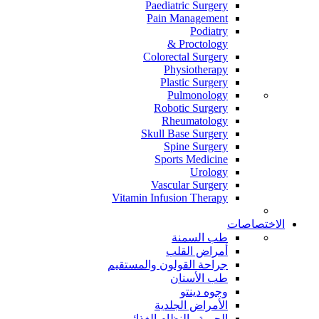
Paediatric Surgery
Pain Management
Podiatry
Proctology &
Colorectal Surgery
Physiotherapy
Plastic Surgery
Pulmonology
Robotic Surgery
Rheumatology
Skull Base Surgery
Spine Surgery
Sports Medicine
Urology
Vascular Surgery
Vitamin Infusion Therapy
الاختصاصات
طب السمنة
أمراض القلب
جراحة القولون والمستقيم
طب الأسنان
وجوه دينتو
الأمراض الجلدية
الحمية والنظام الغذائي