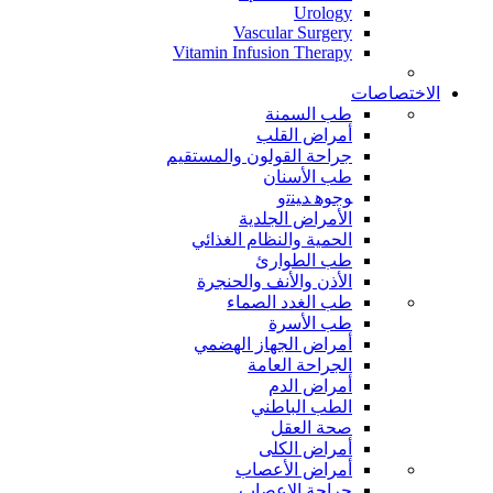
Urology
Vascular Surgery
Vitamin Infusion Therapy
الاختصاصات
طب السمنة
أمراض القلب
جراحة القولون والمستقيم
طب الأسنان
ﻮﺟﻮﻫ ﺪﻴﻨﺗﻭ
الأمراض الجلدية
الحمية والنظام الغذائي
طب الطوارئ
الأذن والأنف والحنجرة
طب الغدد الصماء
طب الأسرة
أمراض الجهاز الهضمي
الجراحة العامة
أمراض الدم
الطب الباطني
صحة العقل
أمراض الكلى
أمراض الأعصاب
جراحة الاعصاب