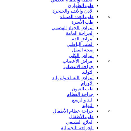
طب الطوارئ
الأذن والأنف والحنجرة
طب الغدد الصماء
طب الأسرة
أمراض الجهاز الهضمي
الجراحة العامة
أمراض الدم
الطب الباطني
صحة العقل
أمراض الكلى
أمراض الأعصاب
جراحة الاعصاب
التوليد
أمراض النساء والتوليد
الأورام
طب العيون
جراحة العظام
اليد والرسغ
التوليد
جراحة عظام الأطفال
طب الأطفال
العلاج الطبيعي
الجراحة التجميلية