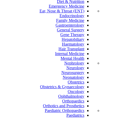
Diet & Nutrition
Emergency Medicine
Ear, Nose & Throat (ENT)
Endocrinology
Family Medicine
Gastroenterology
General Surgery
Gene Therapy
Hepatobiliary
Haematology
Hair Transplant
Internal Medicine
Mental Health
Nephrology
Neurology
Neurosurgery
Neonatology
Obstetrics
Obstetrics & Gynaecology
Oncology
Ophthalmology
Orthopaedics
Orthotics and Prosthetics
Paediatric Orthopaedics
Paediatrics