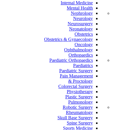
Internal Medicine
Mental Health
Nephrology
Neurology
Neurosurgery
Neonatology
Obstetrics
Obstetrics & Gynaecology
Oncology
Ophthalmology
Orthopaedics
Paediatric Orthopaedics
Paediatrics
Paediatric Surgery
Pain Management
Proctology &
Colorectal Surgery
Physiotherapy
Plastic Surgery
Pulmonology
Robotic Surgery
Rheumatology
Skull Base Surgery
Spine Surgery
Sports Medicine