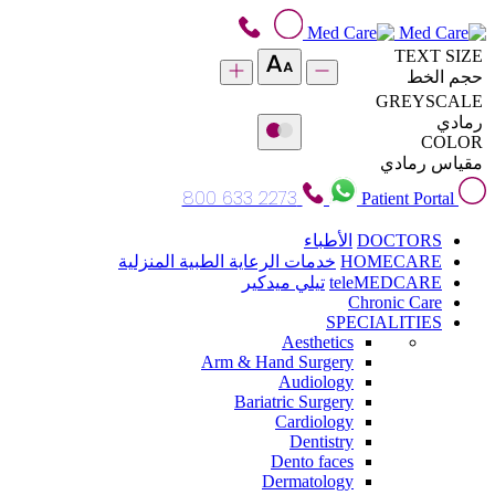
TEXT SIZE
حجم الخط
GREYSCALE
رمادي
COLOR
مقياس رمادي
800 633 2273
Patient Portal
DOCTORS
الأطباء
HOMECARE
خدمات الرعاية الطبية المنزلية
teleMEDCARE
تيلي ميدكير
Chronic Care
SPECIALITIES
Aesthetics
Arm & Hand Surgery
Audiology
Bariatric Surgery
Cardiology
Dentistry
Dento faces
Dermatology