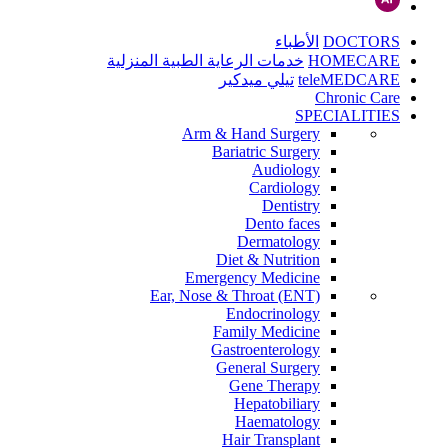
DOCTORS
الأطباء
HOMECARE
خدمات الرعاية الطبية المنزلية
teleMEDCARE
تيلي ميدكير
Chronic Care
SPECIALITIES
Arm & Hand Surgery
Bariatric Surgery
Audiology
Cardiology
Dentistry
Dento faces
Dermatology
Diet & Nutrition
Emergency Medicine
Ear, Nose & Throat (ENT)
Endocrinology
Family Medicine
Gastroenterology
General Surgery
Gene Therapy
Hepatobiliary
Haematology
Hair Transplant