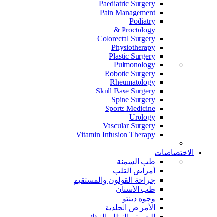
Paediatric Surgery
Pain Management
Podiatry
Proctology &
Colorectal Surgery
Physiotherapy
Plastic Surgery
Pulmonology
Robotic Surgery
Rheumatology
Skull Base Surgery
Spine Surgery
Sports Medicine
Urology
Vascular Surgery
Vitamin Infusion Therapy
الاختصاصات
طب السمنة
أمراض القلب
جراحة القولون والمستقيم
طب الأسنان
وجوه دينتو
الأمراض الجلدية
الحمية والنظام الغذائي