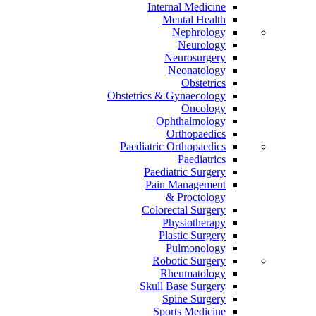
Internal Medicine
Mental Health
Nephrology
Neurology
Neurosurgery
Neonatology
Obstetrics
Obstetrics & Gynaecology
Oncology
Ophthalmology
Orthopaedics
Paediatric Orthopaedics
Paediatrics
Paediatric Surgery
Pain Management
Proctology &
Colorectal Surgery
Physiotherapy
Plastic Surgery
Pulmonology
Robotic Surgery
Rheumatology
Skull Base Surgery
Spine Surgery
Sports Medicine