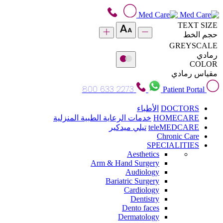
TEXT SIZE
حجم الخط
GREYSCALE
رمادي
COLOR
مقياس رمادي
800 633 2273
Patient Portal
DOCTORS
الأطباء
HOMECARE
خدمات الرعاية الطبية المنزلية
teleMEDCARE
تيلي ميدكير
Chronic Care
SPECIALITIES
Aesthetics
Arm & Hand Surgery
Audiology
Bariatric Surgery
Cardiology
Dentistry
Dento faces
Dermatology