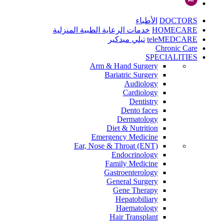
DOCTORS
الأطباء
HOMECARE
خدمات الرعاية الطبية المنزلية
teleMEDCARE
تيلي ميدكير
Chronic Care
SPECIALITIES
Arm & Hand Surgery
Bariatric Surgery
Audiology
Cardiology
Dentistry
Dento faces
Dermatology
Diet & Nutrition
Emergency Medicine
Ear, Nose & Throat (ENT)
Endocrinology
Family Medicine
Gastroenterology
General Surgery
Gene Therapy
Hepatobiliary
Haematology
Hair Transplant