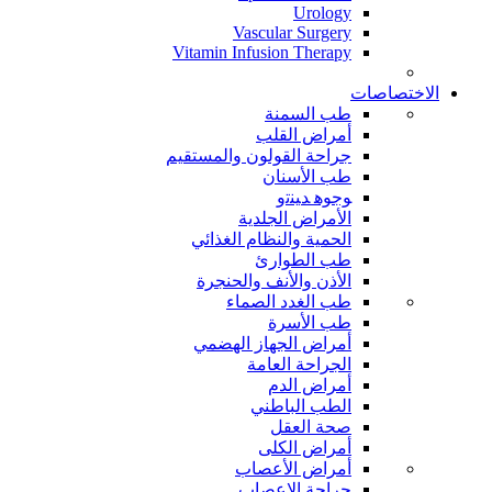
Urology
Vascular Surgery
Vitamin Infusion Therapy
الاختصاصات
طب السمنة
أمراض القلب
جراحة القولون والمستقيم
طب الأسنان
ﻮﺟﻮﻫ ﺪﻴﻨﺗﻭ
الأمراض الجلدية
الحمية والنظام الغذائي
طب الطوارئ
الأذن والأنف والحنجرة
طب الغدد الصماء
طب الأسرة
أمراض الجهاز الهضمي
الجراحة العامة
أمراض الدم
الطب الباطني
صحة العقل
أمراض الكلى
أمراض الأعصاب
جراحة الاعصاب