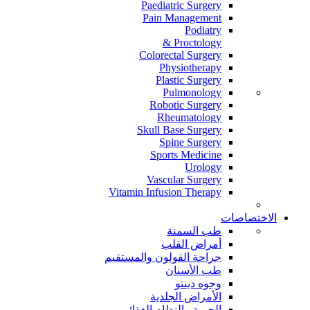
Paediatric Surgery
Pain Management
Podiatry
Proctology &
Colorectal Surgery
Physiotherapy
Plastic Surgery
Pulmonology
Robotic Surgery
Rheumatology
Skull Base Surgery
Spine Surgery
Sports Medicine
Urology
Vascular Surgery
Vitamin Infusion Therapy
الاختصاصات
طب السمنة
أمراض القلب
جراحة القولون والمستقيم
طب الأسنان
وجوه دينتو
الأمراض الجلدية
الحمية والنظام الغذائي