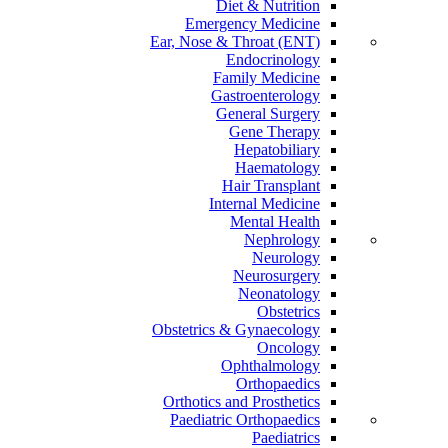
Diet & Nutrition
Emergency Medicine
Ear, Nose & Throat (ENT)
Endocrinology
Family Medicine
Gastroenterology
General Surgery
Gene Therapy
Hepatobiliary
Haematology
Hair Transplant
Internal Medicine
Mental Health
Nephrology
Neurology
Neurosurgery
Neonatology
Obstetrics
Obstetrics & Gynaecology
Oncology
Ophthalmology
Orthopaedics
Orthotics and Prosthetics
Paediatric Orthopaedics
Paediatrics