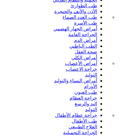
طب الطوارئ
الأذن والأنف والحنجرة
طب الغدد الصماء
طب الأسرة
أمراض الجهاز الهضمي
الجراحة العامة
أمراض الدم
الطب الباطني
صحة العقل
أمراض الكلى
أمراض الأعصاب
جراحة الاعصاب
التوليد
أمراض النساء والتوليد
الأورام
طب العيون
جراحة العظام
اليد والرسغ
التوليد
جراحة عظام الأطفال
طب الأطفال
العلاج الطبيعي
الجراحة التجميلية