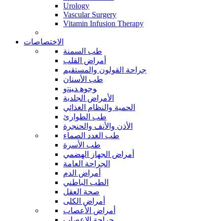
Urology
Vascular Surgery
Vitamin Infusion Therapy
الاختصاصات
طب السمنة
أمراض القلب
جراحة القولون والمستقيم
طب الأسنان
ﻮﺟﻮﻫ ﺪﻴﻨﺗﻭ
الأمراض الجلدية
الحمية والنظام الغذائي
طب الطوارئ
الأذن والأنف والحنجرة
طب الغدد الصماء
طب الأسرة
أمراض الجهاز الهضمي
الجراحة العامة
أمراض الدم
الطب الباطني
صحة العقل
أمراض الكلى
أمراض الأعصاب
جراحة الاعصاب