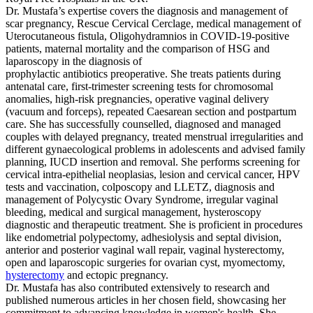
Dr. Mustafa’s expertise covers the diagnosis and management of
scar pregnancy, Rescue Cervical Cerclage, medical management of
Uterocutaneous fistula, Oligohydramnios in COVID-19-positive
patients, maternal mortality and the comparison of HSG and
laparoscopy in the diagnosis of
prophylactic antibiotics preoperative. She treats patients during
antenatal care, first-trimester screening tests for chromosomal
anomalies, high-risk pregnancies, operative vaginal delivery
(vacuum and forceps), repeated Caesarean section and postpartum
care. She has successfully counselled, diagnosed and managed
couples with delayed pregnancy, treated menstrual irregularities and
different gynaecological problems in adolescents and advised family
planning, IUCD insertion and removal. She performs screening for
cervical intra-epithelial neoplasias, lesion and cervical cancer, HPV
tests and vaccination, colposcopy and LLETZ, diagnosis and
management of Polycystic Ovary Syndrome, irregular vaginal
bleeding, medical and surgical management, hysteroscopy
diagnostic and therapeutic treatment. She is proficient in procedures
like endometrial polypectomy, adhesiolysis and septal division,
anterior and posterior vaginal wall repair, vaginal hysterectomy,
open and laparoscopic surgeries for ovarian cyst, myomectomy,
hysterectomy
and ectopic pregnancy.
Dr. Mustafa has also contributed extensively to research and
published numerous articles in her chosen field, showcasing her
commitment to advancing knowledge in women's health. She