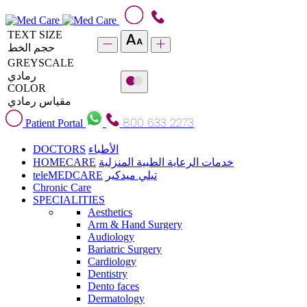
TEXT SIZE
حجم الخط
GREYSCALE
رمادي
COLOR
مقياس رمادي
800 633 2273
Patient Portal
DOCTORS
الأطباء
HOMECARE
خدمات الرعاية الطبية المنزلية
teleMEDCARE
تيلي ميدكير
Chronic Care
SPECIALITIES
Aesthetics
Arm & Hand Surgery
Audiology
Bariatric Surgery
Cardiology
Dentistry
Dento faces
Dermatology