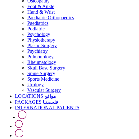
Osteopathy
Foot & Ankle
Hand & Wrist
Paediatric Orthopaedics
Paediatrics
Podiatric
Psychology
Physiotherapy
Plastic Surgery
Psychiatry
Pulmonology
Rheumatology
Skull Base Surgery
Spine Surgery
Sports Medicine
Urology
Vascular Surgery
LOCATIONS
مواقع
PACKAGES
فلسفتنا
INTERNATIONAL PATIENTS