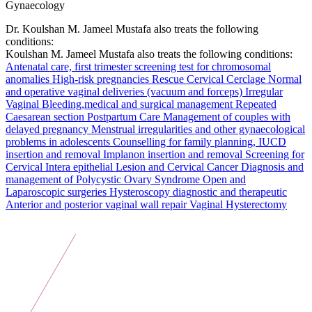
Gynaecology
Dr. Koulshan M. Jameel Mustafa also treats the following
conditions:
Koulshan M. Jameel Mustafa also treats the following conditions:
Antenatal care, first trimester screening test for chromosomal
anomalies
High-risk pregnancies
Rescue Cervical Cerclage
Normal
and operative vaginal deliveries (vacuum and forceps)
Irregular
Vaginal Bleeding,medical and surgical management
Repeated
Caesarean section
Postpartum Care
Management of couples with
delayed pregnancy
Menstrual irregularities and other gynaecological
problems in adolescents
Counselling for family planning, IUCD
insertion and removal
Implanon insertion and removal
Screening for
Cervical Intera epithelial Lesion and Cervical Cancer
Diagnosis and
management of Polycystic Ovary Syndrome
Open and
Laparoscopic surgeries
Hysteroscopy diagnostic and therapeutic
Anterior and posterior vaginal wall repair Vaginal Hysterectomy