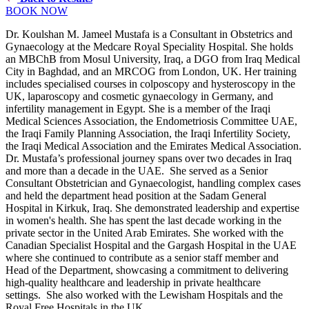
BOOK NOW
Dr. Koulshan M. Jameel Mustafa is a Consultant in Obstetrics and
Gynaecology at the Medcare Royal Speciality Hospital. She holds
an MBChB from Mosul University, Iraq, a DGO from Iraq Medical
City in Baghdad, and an MRCOG from London, UK. Her training
includes specialised courses in colposcopy and hysteroscopy in the
UK, laparoscopy and cosmetic gynaecology in Germany, and
infertility management in Egypt. She is a member of the Iraqi
Medical Sciences Association, the Endometriosis Committee UAE,
the Iraqi Family Planning Association, the Iraqi Infertility Society,
the Iraqi Medical Association and the Emirates Medical Association.
Dr. Mustafa’s professional journey spans over two decades in Iraq
and more than a decade in the UAE. She served as a Senior
Consultant Obstetrician and Gynaecologist, handling complex cases
and held the department head position at the Sadam General
Hospital in Kirkuk, Iraq. She demonstrated leadership and expertise
in women's health. She has spent the last decade working in the
private sector in the United Arab Emirates. She worked with the
Canadian Specialist Hospital and the Gargash Hospital in the UAE
where she continued to contribute as a senior staff member and
Head of the Department, showcasing a commitment to delivering
high-quality healthcare and leadership in private healthcare
settings. She also worked with the Lewisham Hospitals and the
Royal Free Hospitals in the UK.