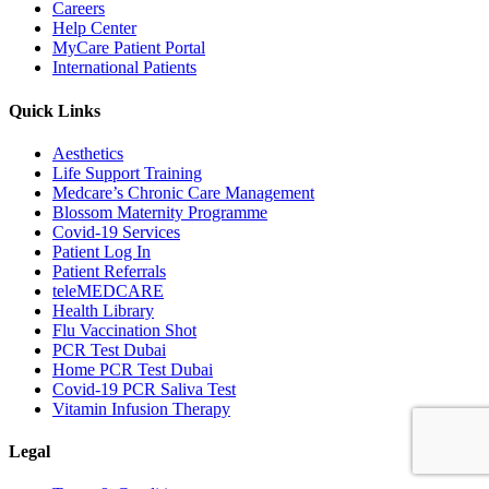
Careers
Help Center
MyCare Patient Portal
International Patients
Quick Links
Aesthetics
Life Support Training
Medcare’s Chronic Care Management
Blossom Maternity Programme
Covid-19 Services
Patient Log In
Patient Referrals
teleMEDCARE
Health Library
Flu Vaccination Shot
PCR Test Dubai
Home PCR Test Dubai
Covid-19 PCR Saliva Test
Vitamin Infusion Therapy
Legal