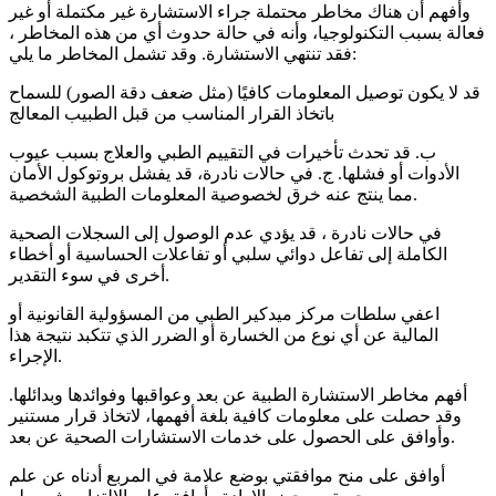
وأفهم أن هناك مخاطر محتملة جراء الاستشارة غير مكتملة أو غير
فعالة بسبب التكنولوجيا، وأنه في حالة حدوث أي من هذه المخاطر ،
فقد تنتهي الاستشارة. وقد تشمل المخاطر ما يلي:
قد لا يكون توصيل المعلومات كافيًا (مثل ضعف دقة الصور) للسماح
باتخاذ القرار المناسب من قبل الطبيب المعالج
ب. قد تحدث تأخيرات في التقييم الطبي والعلاج بسبب عيوب
الأدوات أو فشلها. ج. في حالات نادرة، قد يفشل بروتوكول الأمان
مما ينتج عنه خرق لخصوصية المعلومات الطبية الشخصية.
في حالات نادرة ، قد يؤدي عدم الوصول إلى السجلات الصحية
الكاملة إلى تفاعل دوائي سلبي أو تفاعلات الحساسية أو أخطاء
أخرى في سوء التقدير.
اعفي سلطات مركز ميدكير الطبي من المسؤولية القانونية أو
المالية عن أي نوع من الخسارة أو الضرر الذي تتكبد نتيجة هذا
الإجراء.
أفهم مخاطر الاستشارة الطبية عن بعد وعواقبها وفوائدها وبدائلها.
وقد حصلت على معلومات كافية بلغة أفهمها، لاتخاذ قرار مستنير
وأوافق على الحصول على خدمات الاستشارات الصحية عن بعد.
أوافق على منح موافقتي بوضع علامة في المربع أدناه عن علم