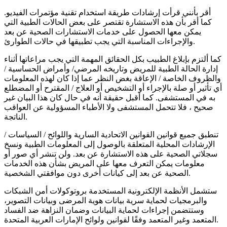
أقر بأنني قرأت إرشادات طريقة استخدام تقنية مؤتمرات الفيديو.
كما أقر بأن هذه الاستشارة تقتصر على بعض الحالات الطبية التي
يمكن معها الحصول على خدمات الاستشارات الصحية عن بعد
والإجراءات المناسبة التي يجب تطبيقها في حالات الطوارئ.
كما ألتزم بإبلاغ الطبيب بكل الحقائق المهمة التي يجب مراعاتها أثناء
إدارة الحالة الطبية للمريض وتاريخه المرضي/ وأمراض الحساسية /
والظروف الخاصة / الإعاقة بغض النظر عما إذا كان لهذه المعلومات
أي تأثير أو صلة بالإجراء أو التشخيص أو العلاج / المقترح أو المضطلع
به في المستشفى. كما أقبل حقيقة أنه في حال كان هذا البيان غير
صحيح ، فلا تتحمل المستشفى ولا الأطباء المسؤولية عن العواقب
الناتجة.
تنطبق جميع قوانين القوانين الاتحادية السارية واللوائح / السياسات /
الإرشادات المحلية المتعلقة بالوصول إلى المعلومات الطبية ونسخ
سجلاتي الصحية على هذه الاستشارة عن بعد. ولن تنشر أي صور أو
معلومات يمكن التعرف معها على المريض بشأن هذه الخدمات
الصحية عن بعد إلى كيانات أخرى دون موافقتي الشخصية.
ستشمل الأنظمة الإلكترونية المستخدمة بروتوكولات أمن الشبكات
والبرمجيات لحماية سرية بيانات هوية المرضى وبيانات التصوير،
وستتضمن إجراءات لحماية البيانات وضمان النزاهة ضد الفساد
المتعمد وغير المتعمد وفقًا لقوانين ولوائح الإمارات العربية المتحدة.