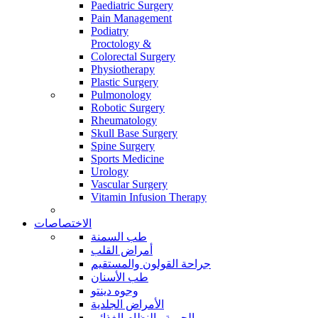
Paediatric Surgery
Pain Management
Podiatry
Proctology &
Colorectal Surgery
Physiotherapy
Plastic Surgery
Pulmonology
Robotic Surgery
Rheumatology
Skull Base Surgery
Spine Surgery
Sports Medicine
Urology
Vascular Surgery
Vitamin Infusion Therapy
الاختصاصات
طب السمنة
أمراض القلب
جراحة القولون والمستقيم
طب الأسنان
وجوه دينتو
الأمراض الجلدية
الحمية والنظام الغذائي