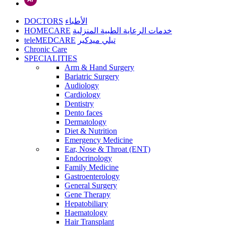
DOCTORS
الأطباء
HOMECARE
خدمات الرعاية الطبية المنزلية
teleMEDCARE
تيلي ميدكير
Chronic Care
SPECIALITIES
Arm & Hand Surgery
Bariatric Surgery
Audiology
Cardiology
Dentistry
Dento faces
Dermatology
Diet & Nutrition
Emergency Medicine
Ear, Nose & Throat (ENT)
Endocrinology
Family Medicine
Gastroenterology
General Surgery
Gene Therapy
Hepatobiliary
Haematology
Hair Transplant