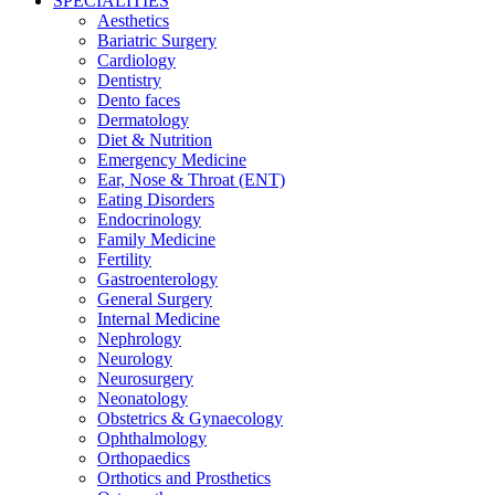
SPECIALITIES
Aesthetics
Bariatric Surgery
Cardiology
Dentistry
Dento faces
Dermatology
Diet & Nutrition
Emergency Medicine
Ear, Nose & Throat (ENT)
Eating Disorders
Endocrinology
Family Medicine
Fertility
Gastroenterology
General Surgery
Internal Medicine
Nephrology
Neurology
Neurosurgery
Neonatology
Obstetrics & Gynaecology
Ophthalmology
Orthopaedics
Orthotics and Prosthetics