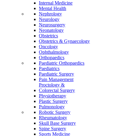
Internal Medicine
Mental Health
Nephrology
Neurology
Neurosurgery
Neonatology
Obstetrics
Obstetrics & Gynaecology
Oncology
Ophthalmology
Orthopaedics
Paediatric Orthopaedics
Paediatrics
Paediatric Surgery
Pain Management
Proctology &
Colorectal Surgery
Physiotherapy
Plastic Surgery
Pulmonology
Robotic Surgery
Rheumatology
Skull Base Surgery
Spine Surgery
Sports Medicine