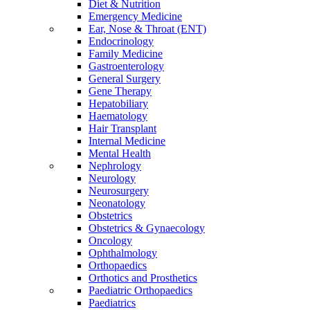
Diet & Nutrition
Emergency Medicine
Ear, Nose & Throat (ENT)
Endocrinology
Family Medicine
Gastroenterology
General Surgery
Gene Therapy
Hepatobiliary
Haematology
Hair Transplant
Internal Medicine
Mental Health
Nephrology
Neurology
Neurosurgery
Neonatology
Obstetrics
Obstetrics & Gynaecology
Oncology
Ophthalmology
Orthopaedics
Orthotics and Prosthetics
Paediatric Orthopaedics
Paediatrics