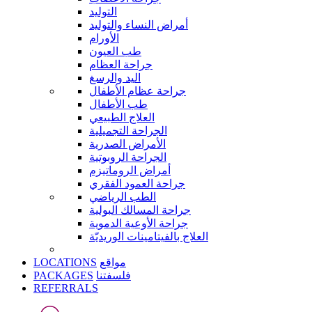
التوليد
أمراض النساء والتوليد
الأورام
طب العيون
جراحة العظام
اليد والرسغ
جراحة عظام الأطفال
طب الأطفال
العلاج الطبيعي
الجراحة التجميلية
الأمراض الصدرية
الجراحة الروبوتية
أمراض الروماتيزم
جراحة العمود الفقري
الطب الرياضي
جراحة المسالك البولية
جراحة الأوعية الدموية
العلاج بالفيتامينات الوريديّة
LOCATIONS
مواقع
PACKAGES
فلسفتنا
REFERRALS