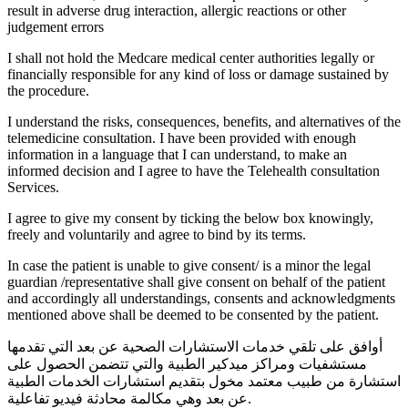
result in adverse drug interaction, allergic reactions or other
judgement errors
I shall not hold the Medcare medical center authorities legally or
financially responsible for any kind of loss or damage sustained by
the procedure.
I understand the risks, consequences, benefits, and alternatives of the
telemedicine consultation. I have been provided with enough
information in a language that I can understand, to make an
informed decision and I agree to have the Telehealth consultation
Services.
I agree to give my consent by ticking the below box knowingly,
freely and voluntarily and agree to bind by its terms.
In case the patient is unable to give consent/ is a minor the legal
guardian /representative shall give consent on behalf of the patient
and accordingly all understandings, consents and acknowledgments
mentioned above shall be deemed to be consented by the patient.
أوافق على تلقي خدمات الاستشارات الصحية عن بعد التي تقدمها
مستشفيات ومراكز ميدكير الطبية والتي تتضمن الحصول على
استشارة من طبيب معتمد مخول بتقديم استشارات الخدمات الطبية
عن بعد وهي مكالمة محادثة فيديو تفاعلية.