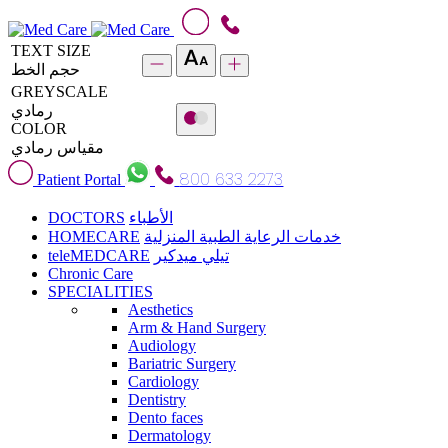
TEXT SIZE
حجم الخط
GREYSCALE
رمادي
COLOR
مقياس رمادي
800 633 2273
Patient Portal
DOCTORS
الأطباء
HOMECARE
خدمات الرعاية الطبية المنزلية
teleMEDCARE
تيلي ميدكير
Chronic Care
SPECIALITIES
Aesthetics
Arm & Hand Surgery
Audiology
Bariatric Surgery
Cardiology
Dentistry
Dento faces
Dermatology