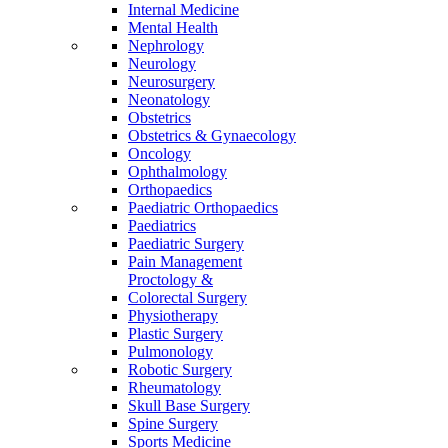
Internal Medicine
Mental Health
Nephrology
Neurology
Neurosurgery
Neonatology
Obstetrics
Obstetrics & Gynaecology
Oncology
Ophthalmology
Orthopaedics
Paediatric Orthopaedics
Paediatrics
Paediatric Surgery
Pain Management
Proctology &
Colorectal Surgery
Physiotherapy
Plastic Surgery
Pulmonology
Robotic Surgery
Rheumatology
Skull Base Surgery
Spine Surgery
Sports Medicine