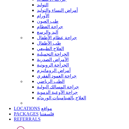
التوليد
أمراض النساء والتوليد
الأورام
طب العيون
جراحة العظام
اليد والرسغ
جراحة عظام الأطفال
طب الأطفال
العلاج الطبيعي
الجراحة التجميلية
الأمراض الصدرية
الجراحة الروبوتية
أمراض الروماتيزم
جراحة العمود الفقري
الطب الرياضي
جراحة المسالك البولية
جراحة الأوعية الدموية
العلاج بالفيتامينات الوريديّة
LOCATIONS
مواقع
PACKAGES
فلسفتنا
REFERRALS