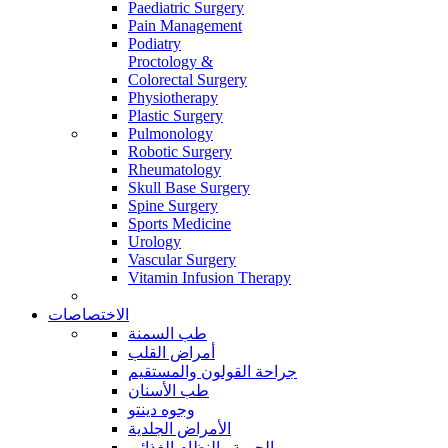
Paediatric Surgery
Pain Management
Podiatry
Proctology &
Colorectal Surgery
Physiotherapy
Plastic Surgery
Pulmonology
Robotic Surgery
Rheumatology
Skull Base Surgery
Spine Surgery
Sports Medicine
Urology
Vascular Surgery
Vitamin Infusion Therapy
الاختصاصات
طب السمنة
أمراض القلب
جراحة القولون والمستقيم
طب الأسنان
وجوه دينتو
الأمراض الجلدية
الحمية والنظام الغذائي