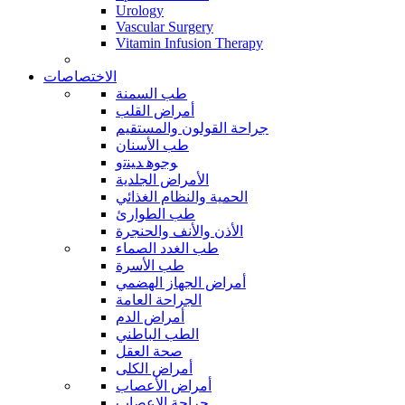
Urology
Vascular Surgery
Vitamin Infusion Therapy
الاختصاصات
طب السمنة
أمراض القلب
جراحة القولون والمستقيم
طب الأسنان
ﻮﺟﻮﻫ ﺪﻴﻨﺗﻭ
الأمراض الجلدية
الحمية والنظام الغذائي
طب الطوارئ
الأذن والأنف والحنجرة
طب الغدد الصماء
طب الأسرة
أمراض الجهاز الهضمي
الجراحة العامة
أمراض الدم
الطب الباطني
صحة العقل
أمراض الكلى
أمراض الأعصاب
جراحة الاعصاب