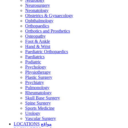
Neurology
Neurosurgery
Neonatology
Obstetrics & Gynaecology
Ophthalmology
Orthopaedics
Orthotics and Prosthetics
Osteopathy
Foot & Ankle
Hand & Wrist
Paediatric Orthopaedics
Paediatrics
Podiatric
Psychology
Physiotherapy
Plastic Surgery
Psychiatry
Pulmonology
Rheumatology
Skull Base Surgery
Spine Surgery
Sports Medicine
Urology
Vascular Surgery
LOCATIONS
مواقع