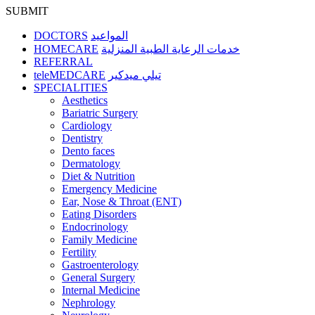
SUBMIT
DOCTORS
المواعيد
HOMECARE
خدمات الرعاية الطبية المنزلية
REFERRAL
teleMEDCARE
تيلي ميدكير
SPECIALITIES
Aesthetics
Bariatric Surgery
Cardiology
Dentistry
Dento faces
Dermatology
Diet & Nutrition
Emergency Medicine
Ear, Nose & Throat (ENT)
Eating Disorders
Endocrinology
Family Medicine
Fertility
Gastroenterology
General Surgery
Internal Medicine
Nephrology