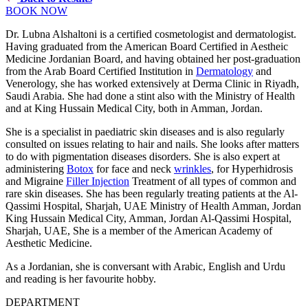
BOOK NOW
Dr. Lubna Alshaltoni is a certified cosmetologist and dermatologist.
Having graduated from the American Board Certified in Aestheic
Medicine Jordanian Board, and having obtained her post-graduation
from the Arab Board Certified Institution in
Dermatology
and
Venerology, she has worked extensively at Derma Clinic in Riyadh,
Saudi Arabia. She had done a stint also with the Ministry of Health
and at King Hussain Medical City, both in Amman, Jordan.
She is a specialist in paediatric skin diseases and is also regularly
consulted on issues relating to hair and nails. She looks after matters
to do with pigmentation diseases disorders. She is also expert at
administering
Botox
for face and neck
wrinkles
, for Hyperhidrosis
and Migraine
Filler Injection
Treatment of all types of common and
rare skin diseases. She has been regularly treating patients at the Al-
Qassimi Hospital, Sharjah, UAE Ministry of Health Amman, Jordan
King Hussain Medical City, Amman, Jordan Al-Qassimi Hospital,
Sharjah, UAE, She is a member of the American Academy of
Aesthetic Medicine.
As a Jordanian, she is conversant with Arabic, English and Urdu
and reading is her favourite hobby.
DEPARTMENT