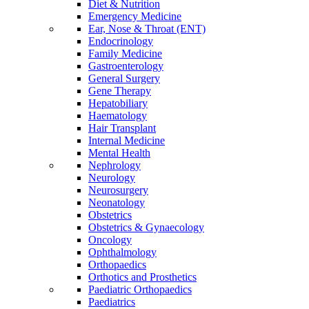
Diet & Nutrition
Emergency Medicine
Ear, Nose & Throat (ENT)
Endocrinology
Family Medicine
Gastroenterology
General Surgery
Gene Therapy
Hepatobiliary
Haematology
Hair Transplant
Internal Medicine
Mental Health
Nephrology
Neurology
Neurosurgery
Neonatology
Obstetrics
Obstetrics & Gynaecology
Oncology
Ophthalmology
Orthopaedics
Orthotics and Prosthetics
Paediatric Orthopaedics
Paediatrics