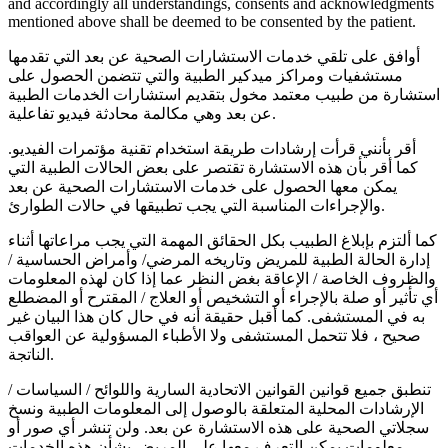
and accordingly all understandings, consents and acknowledgments
mentioned above shall be deemed to be consented by the patient.
أوافق على تلقي خدمات الاستشارات الصحية عن بعد التي تقدمها
مستشفيات ومراكز ميدكير الطبية والتي تتضمن الحصول على
استشارة من طبيب معتمد مخول بتقديم استشارات الخدمات الطبية
عن بعد وهي مكالمة محادثة فيديو تفاعلية.
أقر بأنني قرأت إرشادات طريقة استخدام تقنية مؤتمرات الفيديو.
كما أقر بأن هذه الاستشارة تقتصر على بعض الحالات الطبية التي
يمكن معها الحصول على خدمات الاستشارات الصحية عن بعد
والإجراءات المناسبة التي يجب تطبيقها في حالات الطوارئ.
كما ألتزم بإبلاغ الطبيب بكل الحقائق المهمة التي يجب مراعاتها أثناء
إدارة الحالة الطبية للمريض وتاريخه المرضي/ وأمراض الحساسية /
والظروف الخاصة / الإعاقة بغض النظر عما إذا كان لهذه المعلومات
أي تأثير أو صلة بالإجراء أو التشخيص أو العلاج / المقترح أو المضطلع
به في المستشفى. كما أقبل حقيقة أنه في حال كان هذا البيان غير
صحيح ، فلا تتحمل المستشفى ولا الأطباء المسؤولية عن العواقب
الناتجة.
تنطبق جميع قوانين القوانين الاتحادية السارية واللوائح / السياسات /
الإرشادات المحلية المتعلقة بالوصول إلى المعلومات الطبية ونسخ
سجلاتي الصحية على هذه الاستشارة عن بعد. ولن تنشر أي صور أو
معلومات يمكن التعرف معها على المريض بشأن هذه الخدمات