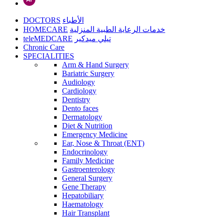
DOCTORS
الأطباء
HOMECARE
خدمات الرعاية الطبية المنزلية
teleMEDCARE
تيلي ميدكير
Chronic Care
SPECIALITIES
Arm & Hand Surgery
Bariatric Surgery
Audiology
Cardiology
Dentistry
Dento faces
Dermatology
Diet & Nutrition
Emergency Medicine
Ear, Nose & Throat (ENT)
Endocrinology
Family Medicine
Gastroenterology
General Surgery
Gene Therapy
Hepatobiliary
Haematology
Hair Transplant