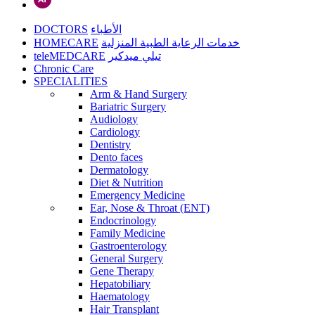
DOCTORS
الأطباء
HOMECARE
خدمات الرعاية الطبية المنزلية
teleMEDCARE
تيلي ميدكير
Chronic Care
SPECIALITIES
Arm & Hand Surgery
Bariatric Surgery
Audiology
Cardiology
Dentistry
Dento faces
Dermatology
Diet & Nutrition
Emergency Medicine
Ear, Nose & Throat (ENT)
Endocrinology
Family Medicine
Gastroenterology
General Surgery
Gene Therapy
Hepatobiliary
Haematology
Hair Transplant