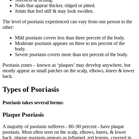
Nails that appear thicker, ridged or pitted.
Joints that feel stiff & may look swollen.
The level of psoriasis experienced can vary from one person to the
other:
Mild psoriasis covers less than three percent of the body.
Moderate psoriasis appears on three to ten percent of the
body.
Severe psoriasis covers more than ten percent of the body.
Psoriasis zones – known as ‘plaques’ may develop anywhere, but
mostly appear as small patches on the scalp, elbows, knees & lower
back.
Types of Psoriasis
Psoriasis takes several forms:
Plaque Psoriasis
A majority of psoriasis sufferers - 80–90 percent - have plaque
psoriasis. Most often seen on the scalp, elbows, knees, & lower
back, plaque psoriasis appears as inflamed, red lesions, covered in