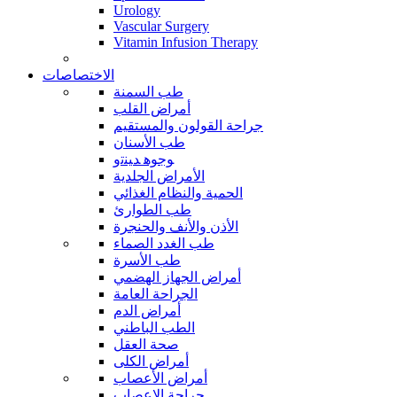
Urology
Vascular Surgery
Vitamin Infusion Therapy
الاختصاصات
طب السمنة
أمراض القلب
جراحة القولون والمستقيم
طب الأسنان
ﻮﺟﻮﻫ ﺪﻴﻨﺗﻭ
الأمراض الجلدية
الحمية والنظام الغذائي
طب الطوارئ
الأذن والأنف والحنجرة
طب الغدد الصماء
طب الأسرة
أمراض الجهاز الهضمي
الجراحة العامة
أمراض الدم
الطب الباطني
صحة العقل
أمراض الكلى
أمراض الأعصاب
جراحة الاعصاب