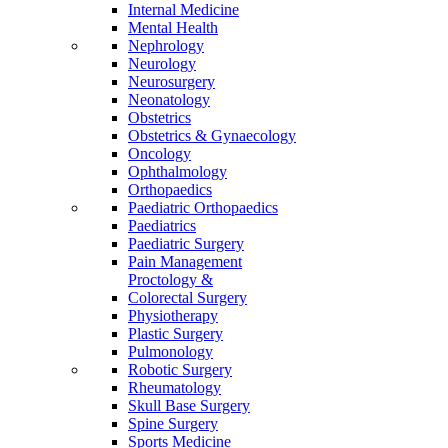
Internal Medicine
Mental Health
Nephrology
Neurology
Neurosurgery
Neonatology
Obstetrics
Obstetrics & Gynaecology
Oncology
Ophthalmology
Orthopaedics
Paediatric Orthopaedics
Paediatrics
Paediatric Surgery
Pain Management
Proctology &
Colorectal Surgery
Physiotherapy
Plastic Surgery
Pulmonology
Robotic Surgery
Rheumatology
Skull Base Surgery
Spine Surgery
Sports Medicine