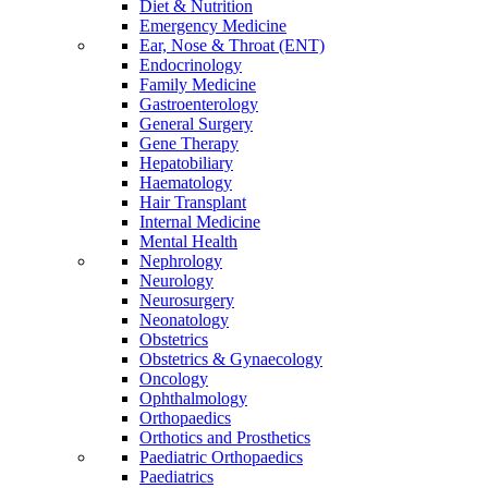
Diet & Nutrition
Emergency Medicine
Ear, Nose & Throat (ENT)
Endocrinology
Family Medicine
Gastroenterology
General Surgery
Gene Therapy
Hepatobiliary
Haematology
Hair Transplant
Internal Medicine
Mental Health
Nephrology
Neurology
Neurosurgery
Neonatology
Obstetrics
Obstetrics & Gynaecology
Oncology
Ophthalmology
Orthopaedics
Orthotics and Prosthetics
Paediatric Orthopaedics
Paediatrics