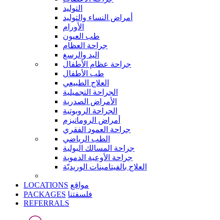
التوليد
أمراض النساء والتوليد
الأورام
طب العيون
جراحة العظام
اليد والرسغ
جراحة عظام الأطفال
طب الأطفال
العلاج الطبيعي
الجراحة التجميلية
الأمراض الصدرية
الجراحة الروبوتية
أمراض الروماتيزم
جراحة العمود الفقري
الطب الرياضي
جراحة المسالك البولية
جراحة الأوعية الدموية
العلاج بالفيتامينات الوريديّة
LOCATIONS
مواقع
PACKAGES
فلسفتنا
REFERRALS