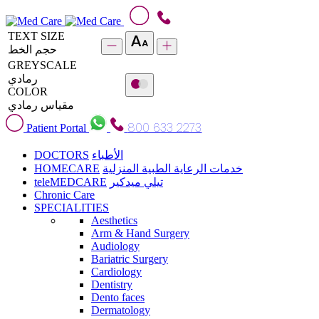
TEXT SIZE
حجم الخط
GREYSCALE
رمادي
COLOR
مقياس رمادي
800 633 2273
Patient Portal
DOCTORS
الأطباء
HOMECARE
خدمات الرعاية الطبية المنزلية
teleMEDCARE
تيلي ميدكير
Chronic Care
SPECIALITIES
Aesthetics
Arm & Hand Surgery
Audiology
Bariatric Surgery
Cardiology
Dentistry
Dento faces
Dermatology