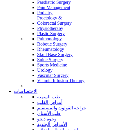
Paediatric Surgery
Pain Management
Podiatry
Proctology &
Colorectal Surgery
Physiotherapy
Plastic Surgery
Pulmonology
Robotic Surgery
Rheumatology
Skull Base Surgery
Spine Surgery
Sports Medicine
Urology
Vascular Surgery
Vitamin Infusion Therapy
الاختصاصات
طب السمنة
أمراض القلب
جراحة القولون والمستقيم
طب الأسنان
وجوه دينتو
الأمراض الجلدية
الحمية والنظام الغذائي