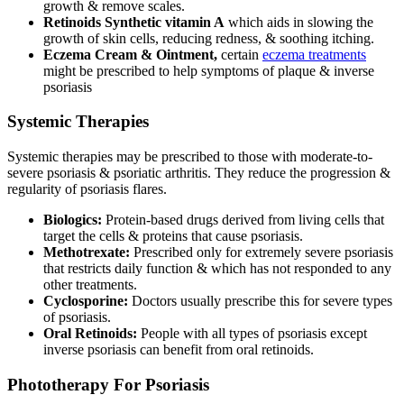
growth & remove scales.
Retinoids Synthetic vitamin A
which aids in slowing the
growth of skin cells, reducing redness, & soothing itching.
Eczema Cream & Ointment,
certain
eczema treatments
might be prescribed to help symptoms of plaque & inverse
psoriasis
Systemic Therapies
Systemic therapies may be prescribed to those with moderate-to-
severe psoriasis & psoriatic arthritis. They reduce the progression &
regularity of psoriasis flares.
Biologics:
Protein-based drugs derived from living cells that
target the cells & proteins that cause psoriasis.
Methotrexate:
Prescribed only for extremely severe psoriasis
that restricts daily function & which has not responded to any
other treatments.
Cyclosporine:
Doctors usually prescribe this for severe types
of psoriasis.
Oral Retinoids:
People with all types of psoriasis except
inverse psoriasis can benefit from oral retinoids.
Phototherapy For Psoriasis