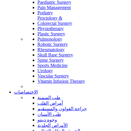
Paediatric Surgery
Pain Management
Podiatry
Proctology &
Colorectal Surgery
Physiotherapy
Plastic Surgery
Pulmonology
Robotic Surgery
Rheumatology
Skull Base Surgery
Spine Surgery
Sports Medicine
Urology
Vascular Surgery
Vitamin Infusion Therapy
الاختصاصات
طب السمنة
أمراض القلب
جراحة القولون والمستقيم
طب الأسنان
وجوه دينتو
الأمراض الجلدية
الحمية والنظام الغذائي