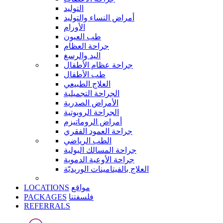
التوليد
أمراض النساء والتوليد
الأورام
طب العيون
جراحة العظام
اليد والرسغ
جراحة عظام الأطفال
طب الأطفال
العلاج الطبيعي
الجراحة التجميلية
الأمراض الصدرية
الجراحة الروبوتية
أمراض الروماتيزم
جراحة العمود الفقري
الطب الرياضي
جراحة المسالك البولية
جراحة الأوعية الدموية
العلاج بالفيتامينات الوريديّة
LOCATIONS
مواقع
PACKAGES
فلسفتنا
REFERRALS