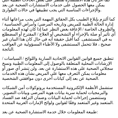
يمكن معها الحصول على خدمات الاستشارات الصحية عن بعد
والإجراءات المناسبة التي يجب تطبيقها في حالات الطوارئ.
كما ألتزم بإبلاغ الطبيب بكل الحقائق المهمة التي يجب مراعاتها أثناء
إدارة الحالة الطبية للمريض وتاريخه المرضي/ وأمراض الحساسية /
والظروف الخاصة / الإعاقة بغض النظر عما إذا كان لهذه المعلومات
أي تأثير أو صلة بالإجراء أو التشخيص أو العلاج / المقترح أو المضطلع
به في المستشفى. كما أقبل حقيقة أنه في حال كان هذا البيان غير
صحيح ، فلا تتحمل المستشفى ولا الأطباء المسؤولية عن العواقب
الناتجة.
تنطبق جميع قوانين القوانين الاتحادية السارية واللوائح / السياسات /
الإرشادات المحلية المتعلقة بالوصول إلى المعلومات الطبية ونسخ
سجلاتي الصحية على هذه الاستشارة عن بعد. ولن تنشر أي صور أو
معلومات يمكن التعرف معها على المريض بشأن هذه الخدمات
الصحية عن بعد إلى كيانات أخرى دون موافقتي الشخصية.
ستشمل الأنظمة الإلكترونية المستخدمة بروتوكولات أمن الشبكات
والبرمجيات لحماية سرية بيانات هوية المرضى وبيانات التصوير،
وستتضمن إجراءات لحماية البيانات وضمان النزاهة ضد الفساد
المتعمد وغير المتعمد وفقًا لقوانين ولوائح الإمارات العربية المتحدة.
طبيعة المعلومات خلال خدمة الاستشارة الصحية عن بعد: