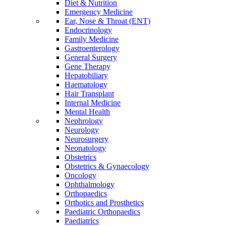
Diet & Nutrition
Emergency Medicine
Ear, Nose & Throat (ENT)
Endocrinology
Family Medicine
Gastroenterology
General Surgery
Gene Therapy
Hepatobiliary
Haematology
Hair Transplant
Internal Medicine
Mental Health
Nephrology
Neurology
Neurosurgery
Neonatology
Obstetrics
Obstetrics & Gynaecology
Oncology
Ophthalmology
Orthopaedics
Orthotics and Prosthetics
Paediatric Orthopaedics
Paediatrics