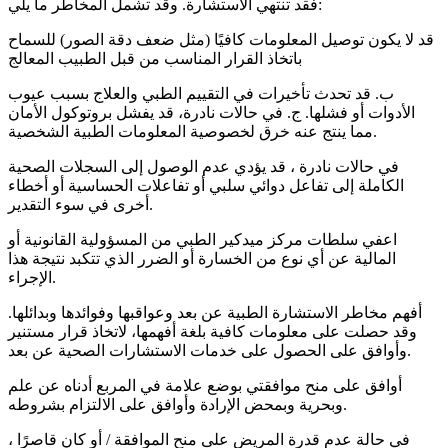
فقد تنتهي الاستشارة. وقد تشمل المخاطر ما يلي:
قد لا يكون توصيل المعلومات كافيًا (مثل ضعف دقة الصور) للسماح
باتخاذ القرار المناسب من قبل الطبيب المعالج
ب. قد تحدث تأخيرات في التقييم الطبي والعلاج بسبب عيوب
الأدوات أو فشلها. ج. في حالات نادرة، قد يفشل بروتوكول الأمان
مما ينتج عنه خرق لخصوصية المعلومات الطبية الشخصية.
في حالات نادرة ، قد يؤدي عدم الوصول إلى السجلات الصحية
الكاملة إلى تفاعل دوائي سلبي أو تفاعلات الحساسية أو أخطاء
أخرى في سوء التقدير.
اعفي سلطات مركز ميدكير الطبي من المسؤولية القانونية أو
المالية عن أي نوع من الخسارة أو الضرر الذي تتكبد نتيجة هذا
الإجراء.
أفهم مخاطر الاستشارة الطبية عن بعد وعواقبها وفوائدها وبدائلها.
وقد حصلت على معلومات كافية بلغة أفهمها، لاتخاذ قرار مستنير
وأوافق على الحصول على خدمات الاستشارات الصحية عن بعد.
أوافق على منح موافقتي بوضع علامة في المربع أدناه عن علم
وبحرية وبمحض الإرادة وأوافق على الالتزام بشروطه.
في حالة عدم قدرة المريض على منح الموافقة / أو كان قاصرًا ،