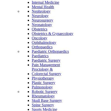
Internal Medicine
Mental Health
Nephrology
Neurology
Neurosurgery
Neonatology
Obstetrics
Obstetrics & Gynaecology
Oncology
Ophthalmology
Orthopaedics
Paediatric Orthopaedics
Paediatrics
Paediatric Surgery
Pain Management
Proctology &
Colorectal Surgery
Physiotherapy
Plastic Surgery
Pulmonology
Robotic Surgery
Rheumatology
Skull Base Surgery
Spine Surgery
Sports Medicine