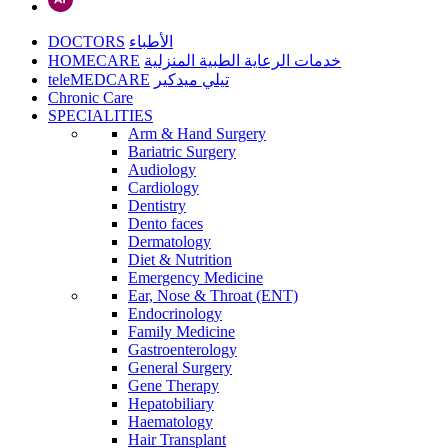
DOCTORS
الأطباء
HOMECARE
خدمات الرعاية الطبية المنزلية
teleMEDCARE
تيلي ميدكير
Chronic Care
SPECIALITIES
Arm & Hand Surgery
Bariatric Surgery
Audiology
Cardiology
Dentistry
Dento faces
Dermatology
Diet & Nutrition
Emergency Medicine
Ear, Nose & Throat (ENT)
Endocrinology
Family Medicine
Gastroenterology
General Surgery
Gene Therapy
Hepatobiliary
Haematology
Hair Transplant