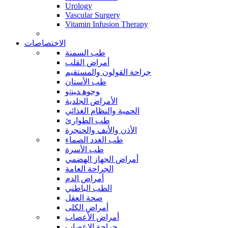
Urology
Vascular Surgery
Vitamin Infusion Therapy
الاختصاصات
طب السمنة
أمراض القلب
جراحة القولون والمستقيم
طب الأسنان
ﻮﺟﻮﻫ ﺪﻴﻨﺗﻭ
الأمراض الجلدية
الحمية والنظام الغذائي
طب الطوارئ
الأذن والأنف والحنجرة
طب الغدد الصماء
طب الأسرة
أمراض الجهاز الهضمي
الجراحة العامة
أمراض الدم
الطب الباطني
صحة العقل
أمراض الكلى
أمراض الأعصاب
جراحة الاعصاب