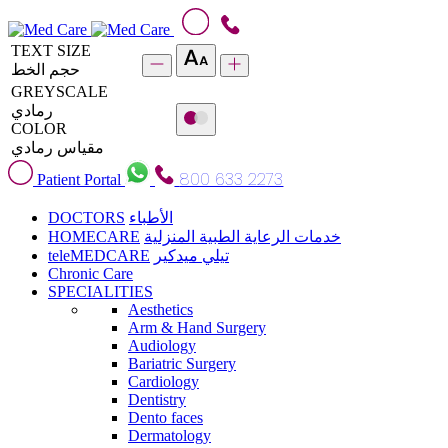
TEXT SIZE
حجم الخط
GREYSCALE
رمادي
COLOR
مقياس رمادي
800 633 2273
Patient Portal
DOCTORS
الأطباء
HOMECARE
خدمات الرعاية الطبية المنزلية
teleMEDCARE
تيلي ميدكير
Chronic Care
SPECIALITIES
Aesthetics
Arm & Hand Surgery
Audiology
Bariatric Surgery
Cardiology
Dentistry
Dento faces
Dermatology