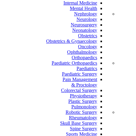
Internal Medicine
Mental Health
Nephrology
Neurology
Neurosurgery
Neonatology
Obstetrics
Obstetrics & Gynaecology
Oncology
Ophthalmology
Orthopaedics
Paediatric Orthopaedics
Paediatrics
Paediatric Surgery
Pain Management
Proctology &
Colorectal Surgery
Physiotherapy
Plastic Surgery
Pulmonology
Robotic Surgery
Rheumatology
Skull Base Surgery
Spine Surgery
Sports Medicine