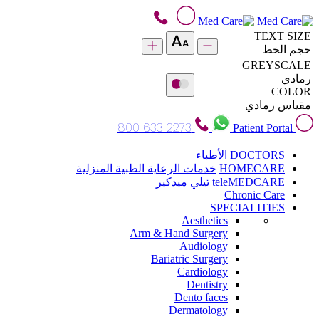
TEXT SIZE
حجم الخط
GREYSCALE
رمادي
COLOR
مقياس رمادي
800 633 2273
Patient Portal
DOCTORS
الأطباء
HOMECARE
خدمات الرعاية الطبية المنزلية
teleMEDCARE
تيلي ميدكير
Chronic Care
SPECIALITIES
Aesthetics
Arm & Hand Surgery
Audiology
Bariatric Surgery
Cardiology
Dentistry
Dento faces
Dermatology