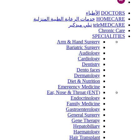
DOCTORS
الأطباء
HOMECARE
خدمات الرعاية الطبية المنزلية
teleMEDCARE
تيلي ميدكير
Chronic Care
SPECIALITIES
Arm & Hand Surgery
Bariatric Surgery
Audiology
Cardiology
Dentistry
Dento faces
Dermatology
Diet & Nutrition
Emergency Medicine
Ear, Nose & Throat (ENT)
Endocrinology
Family Medicine
Gastroenterology
General Surgery
Gene Therapy
Hepatobiliary
Haematology
Hair Transplant