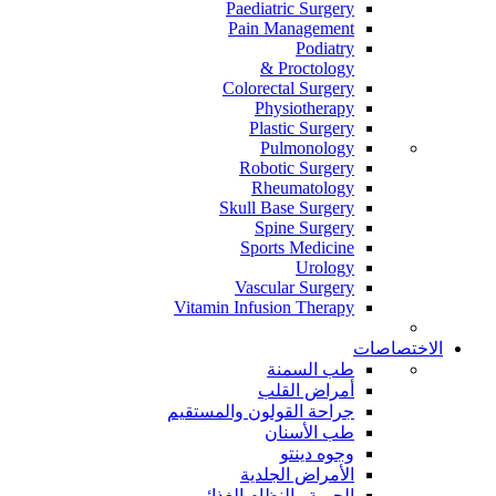
Paediatric Surgery
Pain Management
Podiatry
Proctology &
Colorectal Surgery
Physiotherapy
Plastic Surgery
Pulmonology
Robotic Surgery
Rheumatology
Skull Base Surgery
Spine Surgery
Sports Medicine
Urology
Vascular Surgery
Vitamin Infusion Therapy
الاختصاصات
طب السمنة
أمراض القلب
جراحة القولون والمستقيم
طب الأسنان
وجوه دينتو
الأمراض الجلدية
الحمية والنظام الغذائي