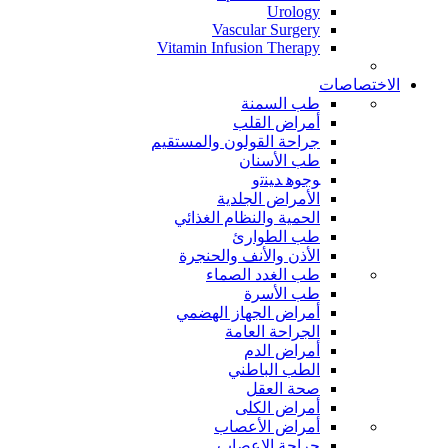
Urology
Vascular Surgery
Vitamin Infusion Therapy
الاختصاصات
طب السمنة
أمراض القلب
جراحة القولون والمستقيم
طب الأسنان
ﻮﺟﻮﻫ ﺪﻴﻨﺗﻭ
الأمراض الجلدية
الحمية والنظام الغذائي
طب الطوارئ
الأذن والأنف والحنجرة
طب الغدد الصماء
طب الأسرة
أمراض الجهاز الهضمي
الجراحة العامة
أمراض الدم
الطب الباطني
صحة العقل
أمراض الكلى
أمراض الأعصاب
جراحة الاعصاب