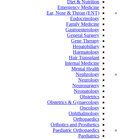
Diet & Nutrition
Emergency Medicine
Ear, Nose & Throat (ENT)
Endocrinology
Family Medicine
Gastroenterology
General Surgery
Gene Therapy
Hepatobiliary
Haematology
Hair Transplant
Internal Medicine
Mental Health
Nephrology
Neurology
Neurosurgery
Neonatology
Obstetrics
Obstetrics & Gynaecology
Oncology
Ophthalmology
Orthopaedics
Orthotics and Prosthetics
Paediatric Orthopaedics
Paediatrics