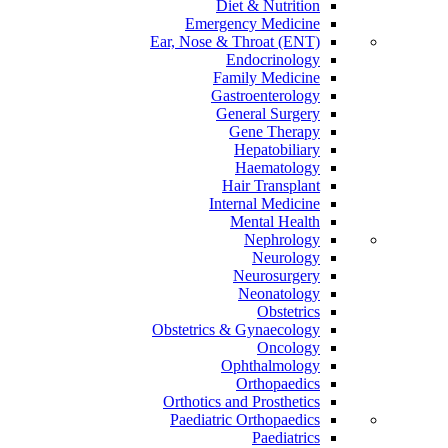
Diet & Nutrition
Emergency Medicine
Ear, Nose & Throat (ENT)
Endocrinology
Family Medicine
Gastroenterology
General Surgery
Gene Therapy
Hepatobiliary
Haematology
Hair Transplant
Internal Medicine
Mental Health
Nephrology
Neurology
Neurosurgery
Neonatology
Obstetrics
Obstetrics & Gynaecology
Oncology
Ophthalmology
Orthopaedics
Orthotics and Prosthetics
Paediatric Orthopaedics
Paediatrics