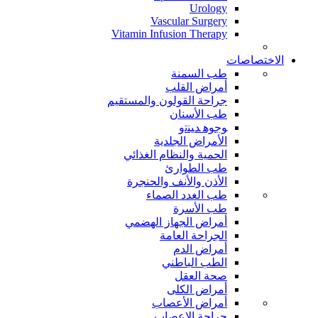
Urology
Vascular Surgery
Vitamin Infusion Therapy
الاختصاصات
طب السمنة
أمراض القلب
جراحة القولون والمستقيم
طب الأسنان
ﻮﺟﻮﻫ ﺪﻴﻨﺗﻭ
الأمراض الجلدية
الحمية والنظام الغذائي
طب الطوارئ
الأذن والأنف والحنجرة
طب الغدد الصماء
طب الأسرة
أمراض الجهاز الهضمي
الجراحة العامة
أمراض الدم
الطب الباطني
صحة العقل
أمراض الكلى
أمراض الأعصاب
جراحة الاعصاب