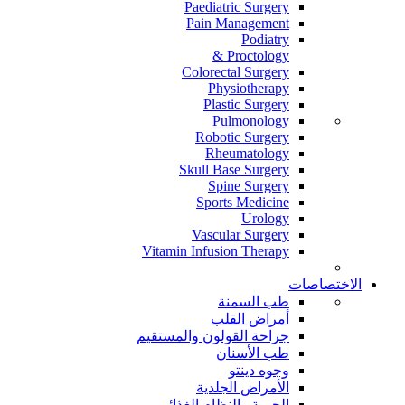
Paediatric Surgery
Pain Management
Podiatry
Proctology &
Colorectal Surgery
Physiotherapy
Plastic Surgery
Pulmonology
Robotic Surgery
Rheumatology
Skull Base Surgery
Spine Surgery
Sports Medicine
Urology
Vascular Surgery
Vitamin Infusion Therapy
الاختصاصات
طب السمنة
أمراض القلب
جراحة القولون والمستقيم
طب الأسنان
وجوه دينتو
الأمراض الجلدية
الحمية والنظام الغذائي