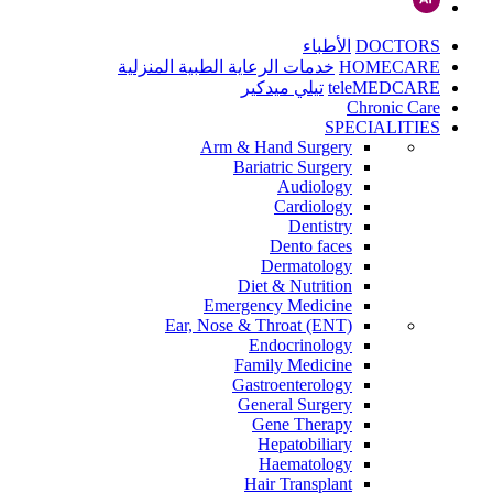
DOCTORS
الأطباء
HOMECARE
خدمات الرعاية الطبية المنزلية
teleMEDCARE
تيلي ميدكير
Chronic Care
SPECIALITIES
Arm & Hand Surgery
Bariatric Surgery
Audiology
Cardiology
Dentistry
Dento faces
Dermatology
Diet & Nutrition
Emergency Medicine
Ear, Nose & Throat (ENT)
Endocrinology
Family Medicine
Gastroenterology
General Surgery
Gene Therapy
Hepatobiliary
Haematology
Hair Transplant