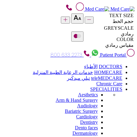
TEXT SIZE
حجم الخط
GREYSCALE
رمادي
COLOR
مقياس رمادي
800 633 2273
Patient Portal
DOCTORS
الأطباء
HOMECARE
خدمات الرعاية الطبية المنزلية
teleMEDCARE
تيلي ميدكير
Chronic Care
SPECIALITIES
Aesthetics
Arm & Hand Surgery
Audiology
Bariatric Surgery
Cardiology
Dentistry
Dento faces
Dermatology