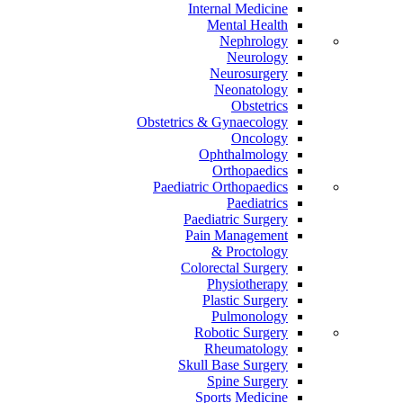
Internal Medicine
Mental Health
Nephrology
Neurology
Neurosurgery
Neonatology
Obstetrics
Obstetrics & Gynaecology
Oncology
Ophthalmology
Orthopaedics
Paediatric Orthopaedics
Paediatrics
Paediatric Surgery
Pain Management
Proctology &
Colorectal Surgery
Physiotherapy
Plastic Surgery
Pulmonology
Robotic Surgery
Rheumatology
Skull Base Surgery
Spine Surgery
Sports Medicine