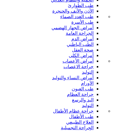
طب الطوارئ
الأذن والأنف والحنجرة
طب الغدد الصماء
طب الأسرة
أمراض الجهاز الهضمي
الجراحة العامة
أمراض الدم
الطب الباطني
صحة العقل
أمراض الكلى
أمراض الأعصاب
جراحة الاعصاب
التوليد
أمراض النساء والتوليد
الأورام
طب العيون
جراحة العظام
اليد والرسغ
التوليد
جراحة عظام الأطفال
طب الأطفال
العلاج الطبيعي
الجراحة التجميلية