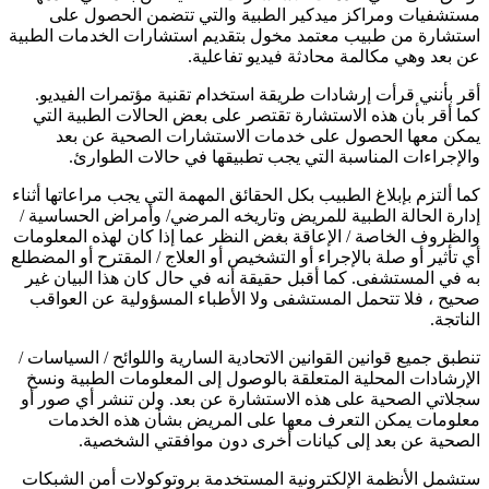
مستشفيات ومراكز ميدكير الطبية والتي تتضمن الحصول على
استشارة من طبيب معتمد مخول بتقديم استشارات الخدمات الطبية
عن بعد وهي مكالمة محادثة فيديو تفاعلية.
أقر بأنني قرأت إرشادات طريقة استخدام تقنية مؤتمرات الفيديو.
كما أقر بأن هذه الاستشارة تقتصر على بعض الحالات الطبية التي
يمكن معها الحصول على خدمات الاستشارات الصحية عن بعد
والإجراءات المناسبة التي يجب تطبيقها في حالات الطوارئ.
كما ألتزم بإبلاغ الطبيب بكل الحقائق المهمة التي يجب مراعاتها أثناء
إدارة الحالة الطبية للمريض وتاريخه المرضي/ وأمراض الحساسية /
والظروف الخاصة / الإعاقة بغض النظر عما إذا كان لهذه المعلومات
أي تأثير أو صلة بالإجراء أو التشخيص أو العلاج / المقترح أو المضطلع
به في المستشفى. كما أقبل حقيقة أنه في حال كان هذا البيان غير
صحيح ، فلا تتحمل المستشفى ولا الأطباء المسؤولية عن العواقب
الناتجة.
تنطبق جميع قوانين القوانين الاتحادية السارية واللوائح / السياسات /
الإرشادات المحلية المتعلقة بالوصول إلى المعلومات الطبية ونسخ
سجلاتي الصحية على هذه الاستشارة عن بعد. ولن تنشر أي صور أو
معلومات يمكن التعرف معها على المريض بشأن هذه الخدمات
الصحية عن بعد إلى كيانات أخرى دون موافقتي الشخصية.
ستشمل الأنظمة الإلكترونية المستخدمة بروتوكولات أمن الشبكات