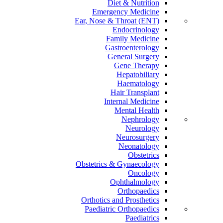
Diet & Nutrition
Emergency Medicine
Ear, Nose & Throat (ENT)
Endocrinology
Family Medicine
Gastroenterology
General Surgery
Gene Therapy
Hepatobiliary
Haematology
Hair Transplant
Internal Medicine
Mental Health
Nephrology
Neurology
Neurosurgery
Neonatology
Obstetrics
Obstetrics & Gynaecology
Oncology
Ophthalmology
Orthopaedics
Orthotics and Prosthetics
Paediatric Orthopaedics
Paediatrics