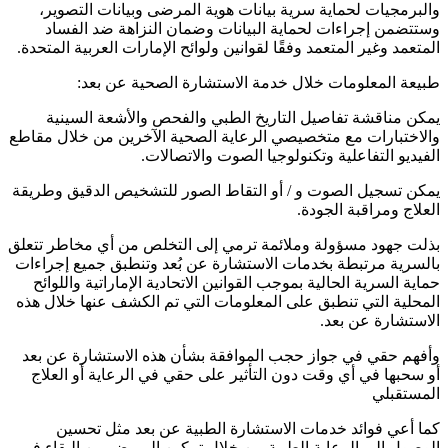
والبرمجيات لحماية سرية بيانات هوية المرضى وبيانات التصوير،
وستتضمن إجراءات لحماية البيانات وضمان النزاهة ضد الفساد
المتعمد وغير المتعمد وفقًا لقوانين ولوائح الإمارات العربية المتحدة.
طبيعة المعلومات خلال خدمة الاستشارة الصحية عن بعد:
يمكن مناقشة تفاصيل التاريخ الطبي والفحص والأشعة السينية
والاختبارات مع متخصيصي الرعاية الصحية الآخرين من خلال مقاطع
الفيديو التفاعلية وتكنولوجيا الصوت والاتصالات.
يمكن تسجيل الصوت و / أو التقاط الصور للتشخيص الدقيق وطريقة
العلاج ومراقبة الجودة.
بذلت جهود مسؤولة وملائمة ترمي إلى التخلص من أي مخاطر تتعلق
بالسرية مرتبطة بخدمات الاستشارة عن بُعد وتنطبق جميع إجراءات
حماية السرية الحالية بموجب القوانين الاتحادية الإماراتية واللوائح
المحلية التي تنطبق على المعلومات التي تم الكشف عنها خلال هذه
الاستشارة عن بعد.
وأفهم حقي في جواز حجب الموافقة بشأن هذه الاستشارة عن بعد
أو سحبها في أي وقت دون التأثير على حقي في الرعاية أو العلاج
المستقبلي
كما أعي فوائد خدمات الاستشارة الطبية عن بعد مثل تحسين
الوصول إلى الرعاية الطبية من خلال تمكين المريض من البقاء في