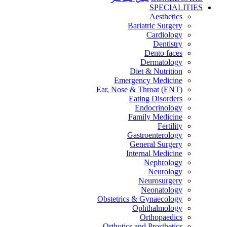
SPECIALITIES
Aesthetics
Bariatric Surgery
Cardiology
Dentistry
Dento faces
Dermatology
Diet & Nutrition
Emergency Medicine
Ear, Nose & Throat (ENT)
Eating Disorders
Endocrinology
Family Medicine
Fertility
Gastroenterology
General Surgery
Internal Medicine
Nephrology
Neurology
Neurosurgery
Neonatology
Obstetrics & Gynaecology
Ophthalmology
Orthopaedics
Orthotics and Prosthetics