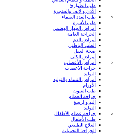
طب الطوارئ
الأذن والأنف والحنجرة
طب الغدد الصماء
طب الأسرة
أمراض الجهاز الهضمي
الجراحة العامة
أمراض الدم
الطب الباطني
صحة العقل
أمراض الكلى
أمراض الأعصاب
جراحة الاعصاب
التوليد
أمراض النساء والتوليد
الأورام
طب العيون
جراحة العظام
اليد والرسغ
التوليد
جراحة عظام الأطفال
طب الأطفال
العلاج الطبيعي
الجراحة التجميلية