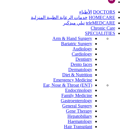
DOCTORS
الأطباء
HOMECARE
خدمات الرعاية الطبية المنزلية
teleMEDCARE
تيلي ميدكير
Chronic Care
SPECIALITIES
Arm & Hand Surgery
Bariatric Surgery
Audiology
Cardiology
Dentistry
Dento faces
Dermatology
Diet & Nutrition
Emergency Medicine
Ear, Nose & Throat (ENT)
Endocrinology
Family Medicine
Gastroenterology
General Surgery
Gene Therapy
Hepatobiliary
Haematology
Hair Transplant