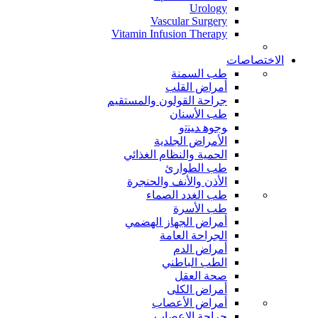
Urology
Vascular Surgery
Vitamin Infusion Therapy
الاختصاصات
طب السمنة
أمراض القلب
جراحة القولون والمستقيم
طب الأسنان
ﻮﺟﻮﻫ ﺪﻴﻨﺗﻭ
الأمراض الجلدية
الحمية والنظام الغذائي
طب الطوارئ
الأذن والأنف والحنجرة
طب الغدد الصماء
طب الأسرة
أمراض الجهاز الهضمي
الجراحة العامة
أمراض الدم
الطب الباطني
صحة العقل
أمراض الكلى
أمراض الأعصاب
جراحة الاعصاب