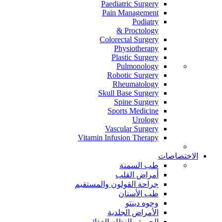
Paediatric Surgery
Pain Management
Podiatry
Proctology &
Colorectal Surgery
Physiotherapy
Plastic Surgery
Pulmonology
Robotic Surgery
Rheumatology
Skull Base Surgery
Spine Surgery
Sports Medicine
Urology
Vascular Surgery
Vitamin Infusion Therapy
الاختصاصات
طب السمنة
أمراض القلب
جراحة القولون والمستقيم
طب الأسنان
وجوه دينتو
الأمراض الجلدية
الحمية والنظام الغذائي