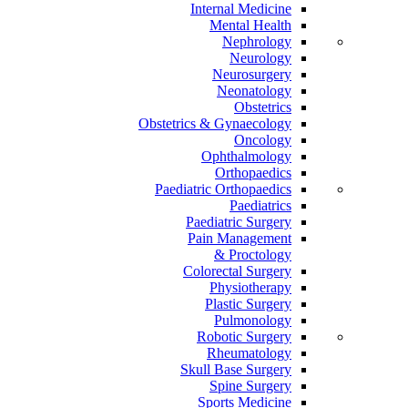
Internal Medicine
Mental Health
Nephrology
Neurology
Neurosurgery
Neonatology
Obstetrics
Obstetrics & Gynaecology
Oncology
Ophthalmology
Orthopaedics
Paediatric Orthopaedics
Paediatrics
Paediatric Surgery
Pain Management
Proctology &
Colorectal Surgery
Physiotherapy
Plastic Surgery
Pulmonology
Robotic Surgery
Rheumatology
Skull Base Surgery
Spine Surgery
Sports Medicine