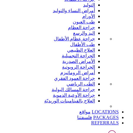
التوليد
أمراض النساء والتوليد
الأورام
طب العيون
جراحة العظام
اليد والرسغ
جراحة عظام الأطفال
طب الأطفال
العلاج الطبيعي
الجراحة التجميلية
الأمراض الصدرية
الجراحة الروبوتية
أمراض الروماتيزم
جراحة العمود الفقري
الطب الرياضي
جراحة المسالك البولية
جراحة الأوعية الدموية
العلاج بالفيتامينات الوريديّة
LOCATIONS
مواقع
PACKAGES
فلسفتنا
REFERRALS