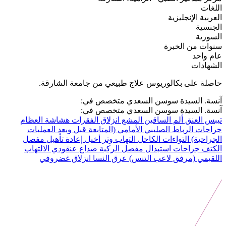
اللغات
العربية
الإنجليزية
الجنسية
السورية
سنوات من الخبرة
عام واحد
الشهادات
حاصلة على بكالوريوس علاج طبيعي من جامعة الشارقة.
آنسة. السيدة سوسن السعدي متخصص في:
آنسة. السيدة سوسن السعدي متخصص في:
تيبس العنق
ألم الساقين المشع
انزلاق الفقرات
هشاشة العظام
جراحات الرباط الصليبي الأمامي (المتابعة قبل وبعد العمليات
الجراحية)
التواءات الكاحل
التهاب وتر أخيل
إعادة تأهيل مفصل
الكتف
جراحات استبدال مفصل الركبة
صداع عنقودي
الالتهاب
اللقيمي (مرفق لاعب التنس)
عرق النسا
انزلاق غضروفي