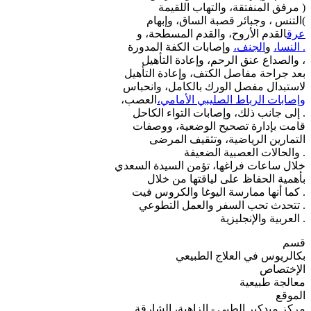
( مرفق المنفتقة، والتهاب اللقيمة
)التنس ، وجبائر قصبة الساق، وإبهام
عرق
القدم الأروح، والقدم المسطحة، و
. النسا،
و
الجنف،
وإصابات الكفة المدورة
، والصداع عنق الرحم، وإعادة التأهيل
بعد جراحة مفاصل الكتف، وإعادة التأهيل
لاستبدال مفصل الورك بالكامل، وانحباس
وإصابات الرباط الصليبي الأمامي،
العصب،
. إلى جانب ذلك، وإصابات التواء الكاحل
قامت بإدارة تصحيح الوضعية، ووصفات
التمارين الرياضية، وتثقيف المرضى
. والحالات العصبية الضعيفة
خلال ساعات فراغها، تؤمن السيدة السعدي
بأهمية الحفاظ على لياقتها من خلال
. كما أنها ممارسة اليوغا والكروس فيت
. تتحدث تحب السفر والعمل التطوعي
. العربية والإنجليزية
قسم
بكالريوس في العلاج الطبيعي
الإختصاص
معالجة طبيعية
الموقع
مركز ميدكير الطبي - الزاهية، الشارقة