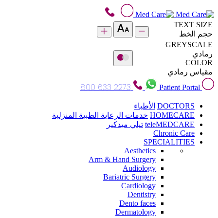
TEXT SIZE
حجم الخط
GREYSCALE
رمادي
COLOR
مقياس رمادي
800 633 2273
Patient Portal
DOCTORS
الأطباء
HOMECARE
خدمات الرعاية الطبية المنزلية
teleMEDCARE
تيلي ميدكير
Chronic Care
SPECIALITIES
Aesthetics
Arm & Hand Surgery
Audiology
Bariatric Surgery
Cardiology
Dentistry
Dento faces
Dermatology