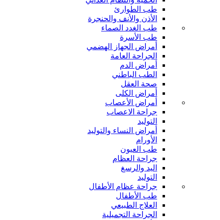
طب الطوارئ
الأذن والأنف والحنجرة
طب الغدد الصماء
طب الأسرة
أمراض الجهاز الهضمي
الجراحة العامة
أمراض الدم
الطب الباطني
صحة العقل
أمراض الكلى
أمراض الأعصاب
جراحة الاعصاب
التوليد
أمراض النساء والتوليد
الأورام
طب العيون
جراحة العظام
اليد والرسغ
التوليد
جراحة عظام الأطفال
طب الأطفال
العلاج الطبيعي
الجراحة التجميلية