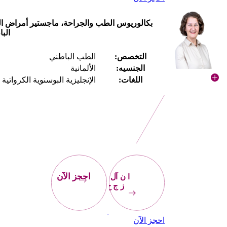
بكالوريوس الطب والجراحة، ماجستير أمراض ال
الب
التخصص:
الطب الباطني
الجنسيه:
الألمانية
اللغات:
الإنجليزية البوسنوية الكرواتية 
احجز
الآن
احجز الآن
احجز الآن