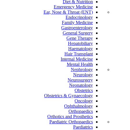
Diet & Nutrition
Emergency Medicine
Ear, Nose & Throat (ENT)
Endocrinology
Family Medicine
Gastroenterology
General Surgery
Gene Therapy
Hepatobiliary
Haematology
Hair Transplant
Internal Medicine
Mental Health
Nephrology
Neurology
Neurosurgery
Neonatology
Obstetrics
Obstetrics & Gynaecology
Oncology
Ophthalmology
Orthopaedics
Orthotics and Prosthetics
Paediatric Orthopaedics
Paediatrics