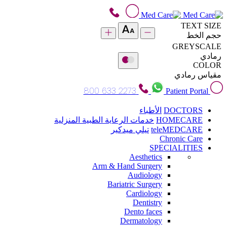
TEXT SIZE
حجم الخط
GREYSCALE
رمادي
COLOR
مقياس رمادي
800 633 2273
Patient Portal
DOCTORS
الأطباء
HOMECARE
خدمات الرعاية الطبية المنزلية
teleMEDCARE
تيلي ميدكير
Chronic Care
SPECIALITIES
Aesthetics
Arm & Hand Surgery
Audiology
Bariatric Surgery
Cardiology
Dentistry
Dento faces
Dermatology