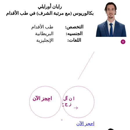
رايان أورايلي
بكالوريوس (مع مرتبة الشرف) في طب الأقدام
التخصص:
طب الأقدام
الجنسيه:
البريطانية
اللغات:
الإنجليزية
احجز
الآن
احجز الآن
احجز الآن