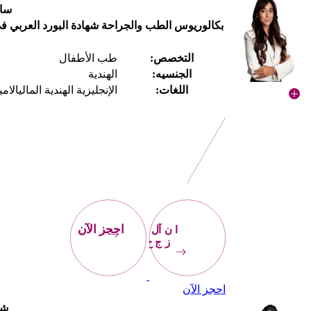
سان
بكالوريوس الطب والجراحة شهادة البورد العرب
التخصص:
طب الأطفال
الجنسيه:
الهندية
اللغات:
الإنجليزية الهندية الماليالامي
احجز
الآن
احجز الآن
احجز الآن
شذ