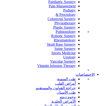
Paediatric Surgery
Pain Management
Podiatry
Proctology &
Colorectal Surgery
Physiotherapy
Plastic Surgery
Pulmonology
Robotic Surgery
Rheumatology
Skull Base Surgery
Spine Surgery
Sports Medicine
Urology
Vascular Surgery
Vitamin Infusion Therapy
الاختصاصات
طب السمنة
أمراض القلب
جراحة القولون والمستقيم
طب الأسنان
وجوه دينتو
الأمراض الجلدية
الحمية والنظام الغذائي