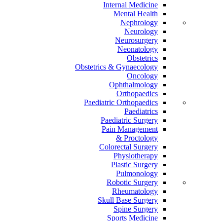
Internal Medicine
Mental Health
Nephrology
Neurology
Neurosurgery
Neonatology
Obstetrics
Obstetrics & Gynaecology
Oncology
Ophthalmology
Orthopaedics
Paediatric Orthopaedics
Paediatrics
Paediatric Surgery
Pain Management
Proctology &
Colorectal Surgery
Physiotherapy
Plastic Surgery
Pulmonology
Robotic Surgery
Rheumatology
Skull Base Surgery
Spine Surgery
Sports Medicine