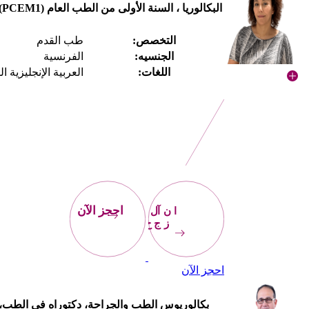
البكالوريا ، السنة الأولى من الطب العام (PCEM1)، دبلوم الدراسات الطبية (DPM)، ماجستير في الطب (M.Post)
التخصص:
طب القدم
الجنسيه:
الفرنسية
اللغات:
العربية الإنجليزية ا
احجز
الآن
احجز الآن
احجز الآن
بكالوريوس الطب والجراحة، دكتوراه في الطب، 