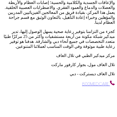
والإعاقات الجسدية والكلامية والحسية؛ إصابات العظام والأربطة
والعضلات والدماغ والعمود الفقري. والاضطرابات العصبية الخلقية.
يعمل هذا المركز، بقيادة فريق من المعالجين الفيزيائيين المدربين
والمؤهلين وخبراء إعادة التأهيل، بالتعاون الوثيق مع قسم جراحة
العظام لدينا.
كجزء من التزامنا بتوفير رعاية صحية يسهل الوصول إليها، تدير
ميدكير شبكة مكونة من أربعة مستشفيات وأكثر من 25 مركزًا طبيًا
متعدد التخصصات في جميع أنحاء دبي والشارقة. هدفنا هو توفير
رعاية طبية موثوقة وفي الوقت المناسب لعملائنا المتنوعين.
مركز ميدكير الطبي في تلال الغاف
تلال الغاف مول، بجوار كارفور ماركت
تلال الغاف ديستركت - دبي
800MEDCARE