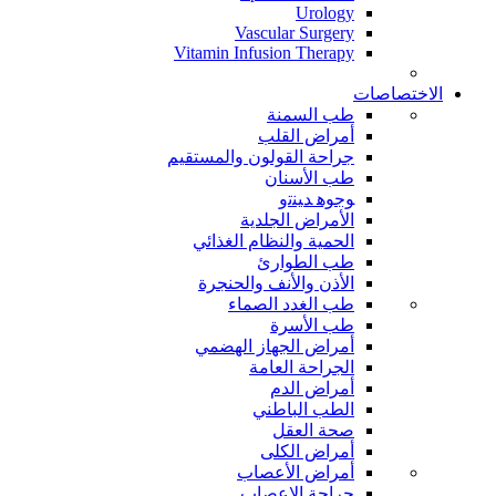
Urology
Vascular Surgery
Vitamin Infusion Therapy
الاختصاصات
طب السمنة
أمراض القلب
جراحة القولون والمستقيم
طب الأسنان
ﻮﺟﻮﻫ ﺪﻴﻨﺗﻭ
الأمراض الجلدية
الحمية والنظام الغذائي
طب الطوارئ
الأذن والأنف والحنجرة
طب الغدد الصماء
طب الأسرة
أمراض الجهاز الهضمي
الجراحة العامة
أمراض الدم
الطب الباطني
صحة العقل
أمراض الكلى
أمراض الأعصاب
جراحة الاعصاب