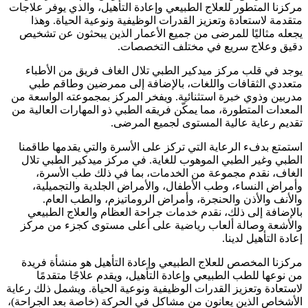
مركزنا المتطور للعلاج الطبيعي وإعادة التأهيل، والذي يوفر علاجات
متقدمة لاستعادة وتعزيز القدرات الوظيفية ونوعية الحياة. وهذا
يجعله مثاليًا للمرضى من جميع الأعمار الذين يبحثون عن تشخيص
دقيق وعلاج سريع في مختلف التخصصات.
يوجد في قلب مركز ميدكير الطبي تلال الغاف فريق من الأطباء
متعددي الثقافات واللغات، بالإضافة إلى ممرضين وطاقم طبي
مدربين وذوي خبرة استثنائية. ويفخر المركز بمجموعته الواسعة من
المعدات المتطورة، مما يمكّن فريقه الطبي ذو المهارات العالية من
تقديم رعاية عالية المستوى لجميع المرضى.
استمتع بدفء الرعاية التي تركز على الأسرة والتي يقدمها طاقمنا
الطبي وغير الطبي الموهوب للغاية. في مركز ميدكير الطبي تلال
الغاف، نقدم مجموعة من الخدمات، بما في ذلك طب الأسرة،
وأمراض النساء، وطب الأطفال، والأمراض الجلدية والتجميلية،
والأنف والأذن والحنجرة، وأمراض الروماتيزم، والطب العام.
بالإضافة إلى ذلك، نقدم خدمات جراحة العظام والعلاج الطبيعي
والأشعة وصالة ألعاب رياضية على أعلى مستوى كجزء من مركز
إعادة التأهيل لدينا.
مركزنا المخصص للعلاج الطبيعي وإعادة التأهيل هو منشأة فريدة
من نوعها للطب الطبيعي وإعادة التأهيل، ويقدم علاجًا متقدمًا
لاستعادة وتعزيز القدرات الوظيفية ونوعية الحياة. ويشمل ذلك رعاية
الأشخاص الذين يعانون من مشاكل في الحركة (خاصة بعد الجراحة)،