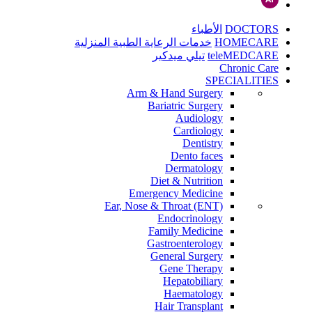
DOCTORS
الأطباء
HOMECARE
خدمات الرعاية الطبية المنزلية
teleMEDCARE
تيلي ميدكير
Chronic Care
SPECIALITIES
Arm & Hand Surgery
Bariatric Surgery
Audiology
Cardiology
Dentistry
Dento faces
Dermatology
Diet & Nutrition
Emergency Medicine
Ear, Nose & Throat (ENT)
Endocrinology
Family Medicine
Gastroenterology
General Surgery
Gene Therapy
Hepatobiliary
Haematology
Hair Transplant