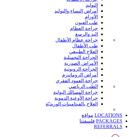
التوليد
أمراض النساء والتوليد
الأورام
طب العيون
جراحة العظام
اليد والرسغ
جراحة عظام الأطفال
طب الأطفال
العلاج الطبيعي
الجراحة التجميلية
الأمراض الصدرية
الجراحة الروبوتية
أمراض الروماتيزم
جراحة العمود الفقري
الطب الرياضي
جراحة المسالك البولية
جراحة الأوعية الدموية
العلاج بالفيتامينات الوريديّة
LOCATIONS
مواقع
PACKAGES
فلسفتنا
REFERRALS