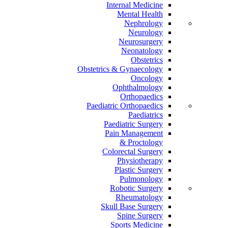
Internal Medicine
Mental Health
Nephrology
Neurology
Neurosurgery
Neonatology
Obstetrics
Obstetrics & Gynaecology
Oncology
Ophthalmology
Orthopaedics
Paediatric Orthopaedics
Paediatrics
Paediatric Surgery
Pain Management
Proctology &
Colorectal Surgery
Physiotherapy
Plastic Surgery
Pulmonology
Robotic Surgery
Rheumatology
Skull Base Surgery
Spine Surgery
Sports Medicine