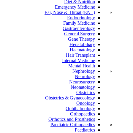
Diet & Nutrition
Emergency Medicine
Ear, Nose & Throat (ENT)
Endocrinology
Family Medicine
Gastroenterology
General Surgery
Gene Therapy
Hepatobiliary
Haematology
Hair Transplant
Internal Medicine
Mental Health
Nephrology
Neurology
Neurosurgery
Neonatology
Obstetrics
Obstetrics & Gynaecology
Oncology
Ophthalmology
Orthopaedics
Orthotics and Prosthetics
Paediatric Orthopaedics
Paediatrics