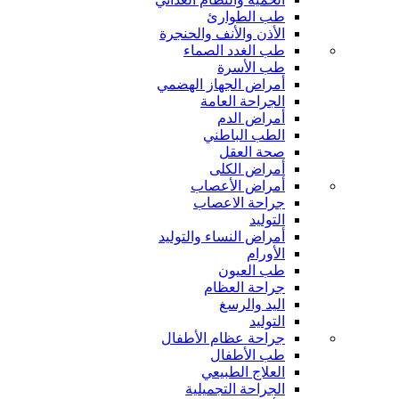
طب الطوارئ
الأذن والأنف والحنجرة
طب الغدد الصماء
طب الأسرة
أمراض الجهاز الهضمي
الجراحة العامة
أمراض الدم
الطب الباطني
صحة العقل
أمراض الكلى
أمراض الأعصاب
جراحة الاعصاب
التوليد
أمراض النساء والتوليد
الأورام
طب العيون
جراحة العظام
اليد والرسغ
التوليد
جراحة عظام الأطفال
طب الأطفال
العلاج الطبيعي
الجراحة التجميلية