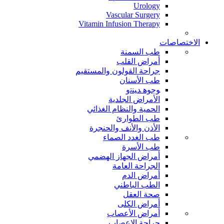
Urology
Vascular Surgery
Vitamin Infusion Therapy
الاختصاصات
طب السمنة
أمراض القلب
جراحة القولون والمستقيم
طب الأسنان
ﻮﺟﻮﻫ ﺪﻴﻨﺗﻭ
الأمراض الجلدية
الحمية والنظام الغذائي
طب الطوارئ
الأذن والأنف والحنجرة
طب الغدد الصماء
طب الأسرة
أمراض الجهاز الهضمي
الجراحة العامة
أمراض الدم
الطب الباطني
صحة العقل
أمراض الكلى
أمراض الأعصاب
جراحة الاعصاب