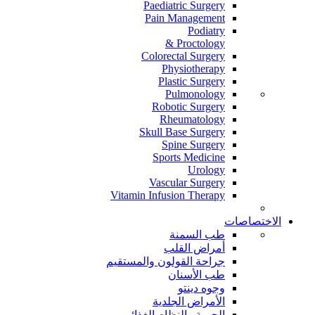
Paediatric Surgery
Pain Management
Podiatry
Proctology &
Colorectal Surgery
Physiotherapy
Plastic Surgery
Pulmonology
Robotic Surgery
Rheumatology
Skull Base Surgery
Spine Surgery
Sports Medicine
Urology
Vascular Surgery
Vitamin Infusion Therapy
الاختصاصات
طب السمنة
أمراض القلب
جراحة القولون والمستقيم
طب الأسنان
وجوه دينتو
الأمراض الجلدية
الحمية والنظام الغذائي