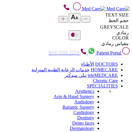
TEXT SIZE
حجم الخط
GREYSCALE
رمادي
COLOR
مقياس رمادي
800 633 2273
Patient Portal
DOCTORS
الأطباء
HOMECARE
خدمات الرعاية الطبية المنزلية
teleMEDCARE
تيلي ميدكير
Chronic Care
SPECIALITIES
Aesthetics
Arm & Hand Surgery
Audiology
Bariatric Surgery
Cardiology
Dentistry
Dento faces
Dermatology