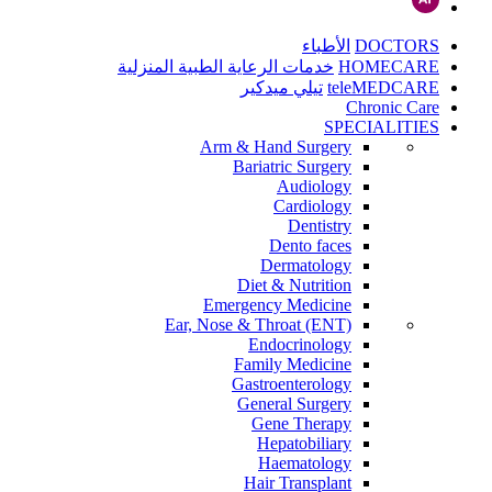
DOCTORS
الأطباء
HOMECARE
خدمات الرعاية الطبية المنزلية
teleMEDCARE
تيلي ميدكير
Chronic Care
SPECIALITIES
Arm & Hand Surgery
Bariatric Surgery
Audiology
Cardiology
Dentistry
Dento faces
Dermatology
Diet & Nutrition
Emergency Medicine
Ear, Nose & Throat (ENT)
Endocrinology
Family Medicine
Gastroenterology
General Surgery
Gene Therapy
Hepatobiliary
Haematology
Hair Transplant