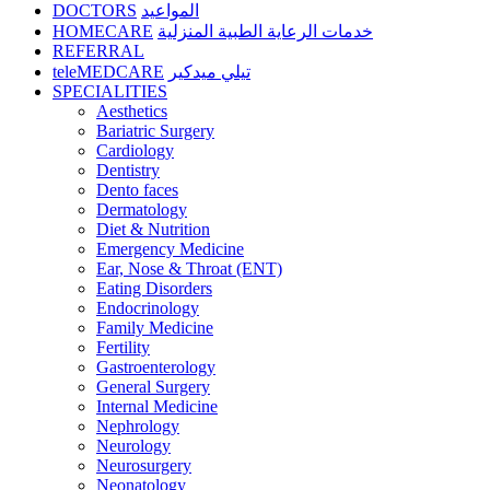
DOCTORS
المواعيد
HOMECARE
خدمات الرعاية الطبية المنزلية
REFERRAL
teleMEDCARE
تيلي ميدكير
SPECIALITIES
Aesthetics
Bariatric Surgery
Cardiology
Dentistry
Dento faces
Dermatology
Diet & Nutrition
Emergency Medicine
Ear, Nose & Throat (ENT)
Eating Disorders
Endocrinology
Family Medicine
Fertility
Gastroenterology
General Surgery
Internal Medicine
Nephrology
Neurology
Neurosurgery
Neonatology