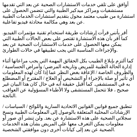
أوافق على تلقي خدمات الاستشارات الصحية عن بعد التي تقدمها
مستشفيات ومراكز ميدكير الطبية والتي تتضمن الحصول على
استشارة من طبيب معتمد مخول بتقديم استشارات الخدمات الطبية
عن بعد وهي مكالمة محادثة فيديو تفاعلية.
أقر بأنني قرأت إرشادات طريقة استخدام تقنية مؤتمرات الفيديو.
كما أقر بأن هذه الاستشارة تقتصر على بعض الحالات الطبية التي
يمكن معها الحصول على خدمات الاستشارات الصحية عن بعد
والإجراءات المناسبة التي يجب تطبيقها في حالات الطوارئ.
كما ألتزم بإبلاغ الطبيب بكل الحقائق المهمة التي يجب مراعاتها أثناء
إدارة الحالة الطبية للمريض وتاريخه المرضي/ وأمراض الحساسية /
والظروف الخاصة / الإعاقة بغض النظر عما إذا كان لهذه المعلومات
أي تأثير أو صلة بالإجراء أو التشخيص أو العلاج / المقترح أو المضطلع
به في المستشفى. كما أقبل حقيقة أنه في حال كان هذا البيان غير
صحيح ، فلا تتحمل المستشفى ولا الأطباء المسؤولية عن العواقب
الناتجة.
تنطبق جميع قوانين القوانين الاتحادية السارية واللوائح / السياسات /
الإرشادات المحلية المتعلقة بالوصول إلى المعلومات الطبية ونسخ
سجلاتي الصحية على هذه الاستشارة عن بعد. ولن تنشر أي صور أو
معلومات يمكن التعرف معها على المريض بشأن هذه الخدمات
الصحية عن بعد إلى كيانات أخرى دون موافقتي الشخصية.