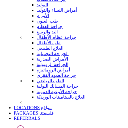
التوليد
أمراض النساء والتوليد
الأورام
طب العيون
جراحة العظام
اليد والرسغ
جراحة عظام الأطفال
طب الأطفال
العلاج الطبيعي
الجراحة التجميلية
الأمراض الصدرية
الجراحة الروبوتية
أمراض الروماتيزم
جراحة العمود الفقري
الطب الرياضي
جراحة المسالك البولية
جراحة الأوعية الدموية
العلاج بالفيتامينات الوريديّة
LOCATIONS
مواقع
PACKAGES
فلسفتنا
REFERRALS