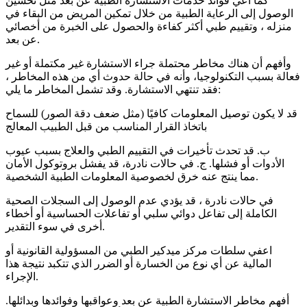
كما أعي فوائد خدمات الاستشارة الطبية عن بعد مثل تحسين
الوصول إلى الرعاية الطبية من خلال تمكين المريض من البقاء في
منزله ، وتقييم طبي أكثر كفاءة والحصول على الخبرة من أخصائي
عن بعد.
وأفهم أن هناك مخاطر محتملة جراء الاستشارة غير مكتملة أو غير
فعالة بسبب التكنولوجيا، وأنه في حالة حدوث أي من هذه المخاطر ،
فقد تنتهي الاستشارة. وقد تشمل المخاطر ما يلي:
قد لا يكون توصيل المعلومات كافيًا (مثل ضعف دقة الصور) للسماح
باتخاذ القرار المناسب من قبل الطبيب المعالج
ب. قد تحدث تأخيرات في التقييم الطبي والعلاج بسبب عيوب
الأدوات أو فشلها. ج. في حالات نادرة، قد يفشل بروتوكول الأمان
مما ينتج عنه خرق لخصوصية المعلومات الطبية الشخصية.
في حالات نادرة ، قد يؤدي عدم الوصول إلى السجلات الصحية
الكاملة إلى تفاعل دوائي سلبي أو تفاعلات الحساسية أو أخطاء
أخرى في سوء التقدير.
اعفي سلطات مركز ميدكير الطبي من المسؤولية القانونية أو
المالية عن أي نوع من الخسارة أو الضرر الذي تتكبد نتيجة هذا
الإجراء.
أفهم مخاطر الاستشارة الطبية عن بعد وعواقبها وفوائدها وبدائلها.