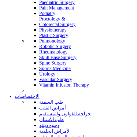
Paediatric Surgery
Pain Management
Podiatry
Proctology &
Colorectal Surgery
Physiotherapy
Plastic Surgery
Pulmonology
Robotic Surgery
Rheumatology
Skull Base Surgery
Spine Surgery
Sports Medicine
Urology
Vascular Surgery
Vitamin Infusion Therapy
الاختصاصات
طب السمنة
أمراض القلب
جراحة القولون والمستقيم
طب الأسنان
وجوه دينتو
الأمراض الجلدية
الحمية والنظام الغذائي