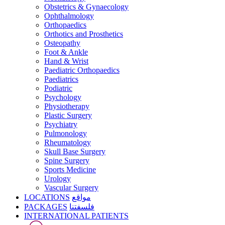
Obstetrics & Gynaecology
Ophthalmology
Orthopaedics
Orthotics and Prosthetics
Osteopathy
Foot & Ankle
Hand & Wrist
Paediatric Orthopaedics
Paediatrics
Podiatric
Psychology
Physiotherapy
Plastic Surgery
Psychiatry
Pulmonology
Rheumatology
Skull Base Surgery
Spine Surgery
Sports Medicine
Urology
Vascular Surgery
LOCATIONS
مواقع
PACKAGES
فلسفتنا
INTERNATIONAL PATIENTS