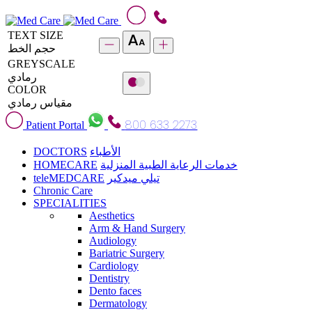
TEXT SIZE
حجم الخط
GREYSCALE
رمادي
COLOR
مقياس رمادي
800 633 2273
Patient Portal
DOCTORS
الأطباء
HOMECARE
خدمات الرعاية الطبية المنزلية
teleMEDCARE
تيلي ميدكير
Chronic Care
SPECIALITIES
Aesthetics
Arm & Hand Surgery
Audiology
Bariatric Surgery
Cardiology
Dentistry
Dento faces
Dermatology