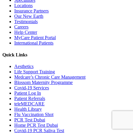
Specialities
Locations
Insurance Partners
Our New Earth
Testimonials
Careers
Help Center
MyCare Patient Portal
International Patients
Quick Links
Aesthetics
Life Support Training
Medcare’s Chronic Care Management
Blossom Maternity Programme
Covid-19 Services
Patient Log In
Patient Referrals
teleMEDCARE
Health Library
Flu Vaccination Shot
PCR Test Dubai
Home PCR Test Dubai
Covid-19 PCR Saliva Test