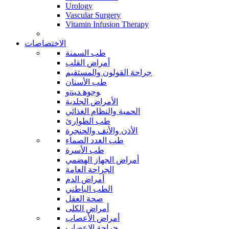
Urology
Vascular Surgery
Vitamin Infusion Therapy
الاختصاصات
طب السمنة
أمراض القلب
جراحة القولون والمستقيم
طب الأسنان
ﻮﺟﻮﻫ ﺪﻴﻨﺗﻭ
الأمراض الجلدية
الحمية والنظام الغذائي
طب الطوارئ
الأذن والأنف والحنجرة
طب الغدد الصماء
طب الأسرة
أمراض الجهاز الهضمي
الجراحة العامة
أمراض الدم
الطب الباطني
صحة العقل
أمراض الكلى
أمراض الأعصاب
جراحة الاعصاب