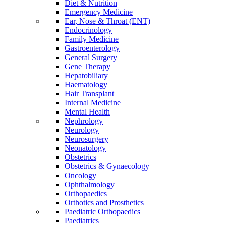
Diet & Nutrition
Emergency Medicine
Ear, Nose & Throat (ENT)
Endocrinology
Family Medicine
Gastroenterology
General Surgery
Gene Therapy
Hepatobiliary
Haematology
Hair Transplant
Internal Medicine
Mental Health
Nephrology
Neurology
Neurosurgery
Neonatology
Obstetrics
Obstetrics & Gynaecology
Oncology
Ophthalmology
Orthopaedics
Orthotics and Prosthetics
Paediatric Orthopaedics
Paediatrics