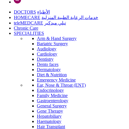
DOCTORS
الأطباء
HOMECARE
خدمات الرعاية الطبية المنزلية
teleMEDCARE
تيلي ميدكير
Chronic Care
SPECIALITIES
Arm & Hand Surgery
Bariatric Surgery
Audiology
Cardiology
Dentistry
Dento faces
Dermatology
Diet & Nutrition
Emergency Medicine
Ear, Nose & Throat (ENT)
Endocrinology
Family Medicine
Gastroenterology
General Surgery
Gene Therapy
Hepatobiliary
Haematology
Hair Transplant