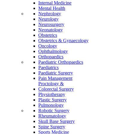
Internal Medicine
Mental Health
Nephrology
Neurology
Neurosurgery
Neonatology
Obstetrics
Obstetrics & Gynaecology
Oncology
Ophthalmology
Orthopaedics
Paediatric Orthopaedics
Paediatrics
Paediatric Surgery
Pain Management
Proctology &
Colorectal Surgery
Physiotherapy
Plastic Surgery
Pulmonology
Robotic Surgery
Rheumatology
Skull Base Surgery
Spine Surgery
Sports Medicine