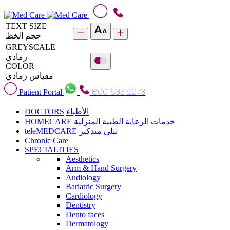
TEXT SIZE
حجم الخط
GREYSCALE
رمادي
COLOR
مقياس رمادي
800 633 2273
Patient Portal
DOCTORS
الأطباء
HOMECARE
خدمات الرعاية الطبية المنزلية
teleMEDCARE
تيلي ميدكير
Chronic Care
SPECIALITIES
Aesthetics
Arm & Hand Surgery
Audiology
Bariatric Surgery
Cardiology
Dentistry
Dento faces
Dermatology