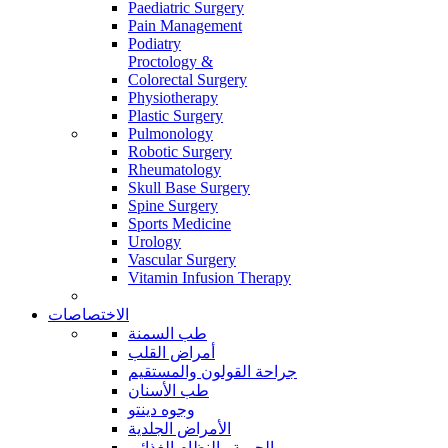
Paediatric Surgery
Pain Management
Podiatry
Proctology &
Colorectal Surgery
Physiotherapy
Plastic Surgery
Pulmonology
Robotic Surgery
Rheumatology
Skull Base Surgery
Spine Surgery
Sports Medicine
Urology
Vascular Surgery
Vitamin Infusion Therapy
الاختصاصات
طب السمنة
أمراض القلب
جراحة القولون والمستقيم
طب الأسنان
وجوه دينتو
الأمراض الجلدية
الحمية والنظام الغذائي