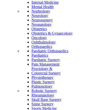
Internal Medicine
Mental Health
Nephrology
Neurology
Neurosurgery
Neonatology
Obstetrics
Obstetrics & Gynaecology
Oncology
Ophthalmology
Orthopaedics
Paediatric Orthopaedics
Paediatrics
Paediatric Surgery
Pain Management
Proctology &
Colorectal Surgery
Physiotherapy
Plastic Surgery
Pulmonology
Robotic Surgery
Rheumatology
Skull Base Surgery
Spine Surgery
Sports Medicine