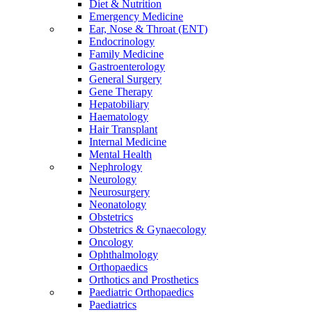
Diet & Nutrition
Emergency Medicine
Ear, Nose & Throat (ENT)
Endocrinology
Family Medicine
Gastroenterology
General Surgery
Gene Therapy
Hepatobiliary
Haematology
Hair Transplant
Internal Medicine
Mental Health
Nephrology
Neurology
Neurosurgery
Neonatology
Obstetrics
Obstetrics & Gynaecology
Oncology
Ophthalmology
Orthopaedics
Orthotics and Prosthetics
Paediatric Orthopaedics
Paediatrics