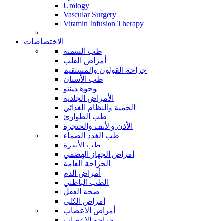
Urology
Vascular Surgery
Vitamin Infusion Therapy
الاختصاصات
طب السمنة
أمراض القلب
جراحة القولون والمستقيم
طب الأسنان
ﻮﺟﻮﻫ ﺪﻴﻨﺗﻭ
الأمراض الجلدية
الحمية والنظام الغذائي
طب الطوارئ
الأذن والأنف والحنجرة
طب الغدد الصماء
طب الأسرة
أمراض الجهاز الهضمي
الجراحة العامة
أمراض الدم
الطب الباطني
صحة العقل
أمراض الكلى
أمراض الأعصاب
جراحة الاعصاب