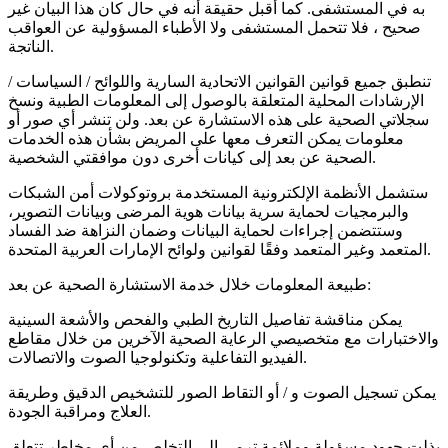
به في المستشفى. كما أقبل حقيقة أنه في حال كان هذا البيان غير
صحيح ، فلا تتحمل المستشفى ولا الأطباء المسؤولية عن العواقب
الناتجة.
تنطبق جميع قوانين القوانين الاتحادية السارية واللوائح / السياسات /
الإرشادات المحلية المتعلقة بالوصول إلى المعلومات الطبية ونسخ
سجلاتي الصحية على هذه الاستشارة عن بعد. ولن تنشر أي صور أو
معلومات يمكن التعرف معها على المريض بشأن هذه الخدمات
الصحية عن بعد إلى كيانات أخرى دون موافقتي الشخصية.
ستشمل الأنظمة الإلكترونية المستخدمة بروتوكولات أمن الشبكات
والبرمجيات لحماية سرية بيانات هوية المرضى وبيانات التصوير،
وستتضمن إجراءات لحماية البيانات وضمان النزاهة ضد الفساد
المتعمد وغير المتعمد وفقًا لقوانين ولوائح الإمارات العربية المتحدة.
طبيعة المعلومات خلال خدمة الاستشارة الصحية عن بعد:
يمكن مناقشة تفاصيل التاريخ الطبي والفحص والأشعة السينية
والاختبارات مع متخصيصي الرعاية الصحية الآخرين من خلال مقاطع
الفيديو التفاعلية وتكنولوجيا الصوت والاتصالات.
يمكن تسجيل الصوت و / أو التقاط الصور للتشخيص الدقيق وطريقة
العلاج ومراقبة الجودة.
بذلت جهود مسؤولة وملائمة ترمي إلى التخلص من أي مخاطر تتعلق