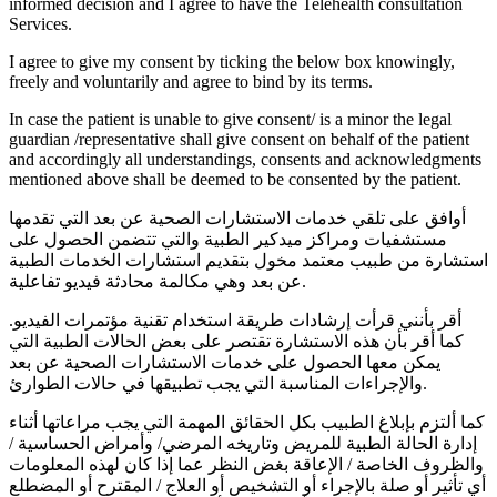
informed decision and I agree to have the Telehealth consultation
Services.
I agree to give my consent by ticking the below box knowingly,
freely and voluntarily and agree to bind by its terms.
In case the patient is unable to give consent/ is a minor the legal
guardian /representative shall give consent on behalf of the patient
and accordingly all understandings, consents and acknowledgments
mentioned above shall be deemed to be consented by the patient.
أوافق على تلقي خدمات الاستشارات الصحية عن بعد التي تقدمها
مستشفيات ومراكز ميدكير الطبية والتي تتضمن الحصول على
استشارة من طبيب معتمد مخول بتقديم استشارات الخدمات الطبية
عن بعد وهي مكالمة محادثة فيديو تفاعلية.
أقر بأنني قرأت إرشادات طريقة استخدام تقنية مؤتمرات الفيديو.
كما أقر بأن هذه الاستشارة تقتصر على بعض الحالات الطبية التي
يمكن معها الحصول على خدمات الاستشارات الصحية عن بعد
والإجراءات المناسبة التي يجب تطبيقها في حالات الطوارئ.
كما ألتزم بإبلاغ الطبيب بكل الحقائق المهمة التي يجب مراعاتها أثناء
إدارة الحالة الطبية للمريض وتاريخه المرضي/ وأمراض الحساسية /
والظروف الخاصة / الإعاقة بغض النظر عما إذا كان لهذه المعلومات
أي تأثير أو صلة بالإجراء أو التشخيص أو العلاج / المقترح أو المضطلع