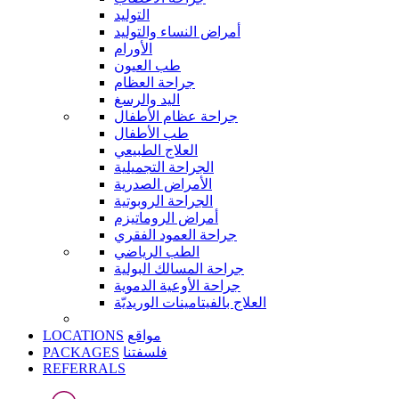
التوليد
أمراض النساء والتوليد
الأورام
طب العيون
جراحة العظام
اليد والرسغ
جراحة عظام الأطفال
طب الأطفال
العلاج الطبيعي
الجراحة التجميلية
الأمراض الصدرية
الجراحة الروبوتية
أمراض الروماتيزم
جراحة العمود الفقري
الطب الرياضي
جراحة المسالك البولية
جراحة الأوعية الدموية
العلاج بالفيتامينات الوريديّة
LOCATIONS
مواقع
PACKAGES
فلسفتنا
REFERRALS