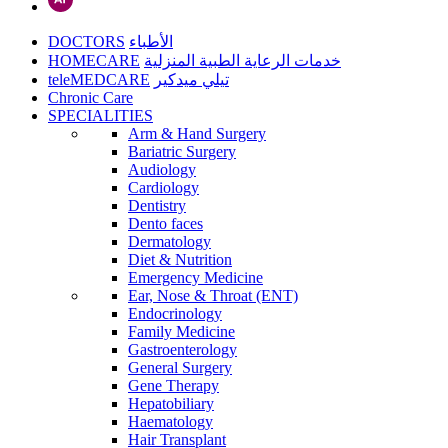
DOCTORS
الأطباء
HOMECARE
خدمات الرعاية الطبية المنزلية
teleMEDCARE
تيلي ميدكير
Chronic Care
SPECIALITIES
Arm & Hand Surgery
Bariatric Surgery
Audiology
Cardiology
Dentistry
Dento faces
Dermatology
Diet & Nutrition
Emergency Medicine
Ear, Nose & Throat (ENT)
Endocrinology
Family Medicine
Gastroenterology
General Surgery
Gene Therapy
Hepatobiliary
Haematology
Hair Transplant