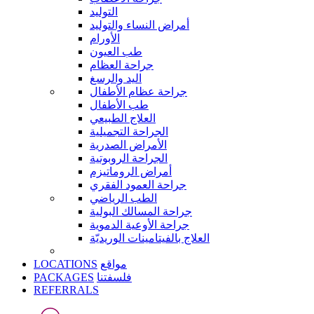
التوليد
أمراض النساء والتوليد
الأورام
طب العيون
جراحة العظام
اليد والرسغ
جراحة عظام الأطفال
طب الأطفال
العلاج الطبيعي
الجراحة التجميلية
الأمراض الصدرية
الجراحة الروبوتية
أمراض الروماتيزم
جراحة العمود الفقري
الطب الرياضي
جراحة المسالك البولية
جراحة الأوعية الدموية
العلاج بالفيتامينات الوريديّة
LOCATIONS
مواقع
PACKAGES
فلسفتنا
REFERRALS