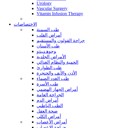
Urology
Vascular Surgery
Vitamin Infusion Therapy
الاختصاصات
طب السمنة
أمراض القلب
جراحة القولون والمستقيم
طب الأسنان
ﻮﺟﻮﻫ ﺪﻴﻨﺗﻭ
الأمراض الجلدية
الحمية والنظام الغذائي
طب الطوارئ
الأذن والأنف والحنجرة
طب الغدد الصماء
طب الأسرة
أمراض الجهاز الهضمي
الجراحة العامة
أمراض الدم
الطب الباطني
صحة العقل
أمراض الكلى
أمراض الأعصاب
جراحة الاعصاب