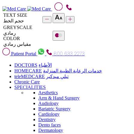
TEXT SIZE
حجم الخط
GREYSCALE
رمادي
COLOR
مقياس رمادي
800 633 2273
Patient Portal
DOCTORS
الأطباء
HOMECARE
خدمات الرعاية الطبية المنزلية
teleMEDCARE
تيلي ميدكير
Chronic Care
SPECIALITIES
Aesthetics
Arm & Hand Surgery
Audiology
Bariatric Surgery
Cardiology
Dentistry
Dento faces
Dermatology