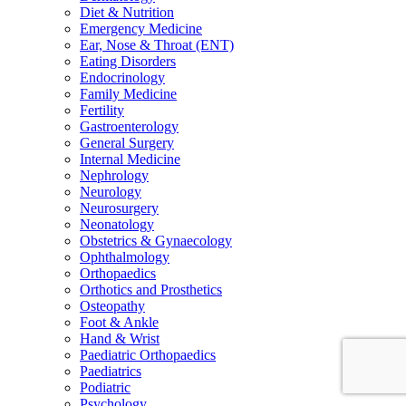
Diet & Nutrition
Emergency Medicine
Ear, Nose & Throat (ENT)
Eating Disorders
Endocrinology
Family Medicine
Fertility
Gastroenterology
General Surgery
Internal Medicine
Nephrology
Neurology
Neurosurgery
Neonatology
Obstetrics & Gynaecology
Ophthalmology
Orthopaedics
Orthotics and Prosthetics
Osteopathy
Foot & Ankle
Hand & Wrist
Paediatric Orthopaedics
Paediatrics
Podiatric
Psychology