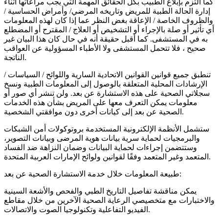
كما ألتزم بإبلاغ الطبيب بكل الحقائق المهمة التي يجب مراعاتها أثناء
إدارة الحالة الطبية للمريض وتاريخه المرضي/ وأمراض الحساسية /
والظروف الخاصة / الإعاقة بغض النظر عما إذا كان لهذه المعلومات
أي تأثير أو صلة بالإجراء أو التشخيص أو العلاج / المقترح أو المضطلع
به في المستشفى. كما أقبل حقيقة أنه في حال كان هذا البيان غير
صحيح ، فلا تتحمل المستشفى ولا الأطباء المسؤولية عن العواقب
الناتجة.
تنطبق جميع قوانين القوانين الاتحادية السارية واللوائح / السياسات /
الإرشادات المحلية المتعلقة بالوصول إلى المعلومات الطبية ونسخ
سجلاتي الصحية على هذه الاستشارة عن بعد. ولن تنشر أي صور أو
معلومات يمكن التعرف معها على المريض بشأن هذه الخدمات
الصحية عن بعد إلى كيانات أخرى دون موافقتي الشخصية.
ستشمل الأنظمة الإلكترونية المستخدمة بروتوكولات أمن الشبكات
والبرمجيات لحماية سرية بيانات هوية المرضى وبيانات التصوير،
وستتضمن إجراءات لحماية البيانات وضمان النزاهة ضد الفساد
المتعمد وغير المتعمد وفقًا لقوانين ولوائح الإمارات العربية المتحدة.
طبيعة المعلومات خلال خدمة الاستشارة الصحية عن بعد:
يمكن مناقشة تفاصيل التاريخ الطبي والفحص والأشعة السينية
والاختبارات مع متخصيصي الرعاية الصحية الآخرين من خلال مقاطع
الفيديو التفاعلية وتكنولوجيا الصوت والاتصالات.