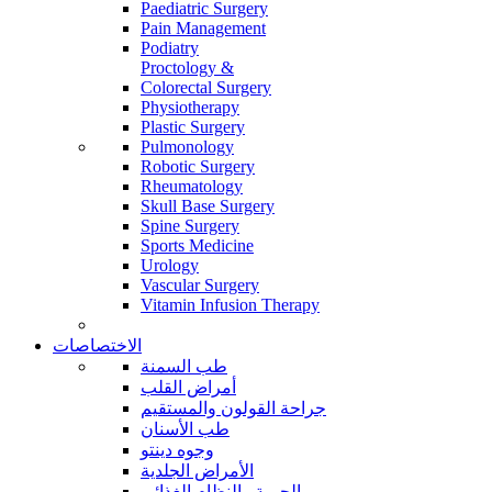
Paediatric Surgery
Pain Management
Podiatry
Proctology &
Colorectal Surgery
Physiotherapy
Plastic Surgery
Pulmonology
Robotic Surgery
Rheumatology
Skull Base Surgery
Spine Surgery
Sports Medicine
Urology
Vascular Surgery
Vitamin Infusion Therapy
الاختصاصات
طب السمنة
أمراض القلب
جراحة القولون والمستقيم
طب الأسنان
وجوه دينتو
الأمراض الجلدية
الحمية والنظام الغذائي