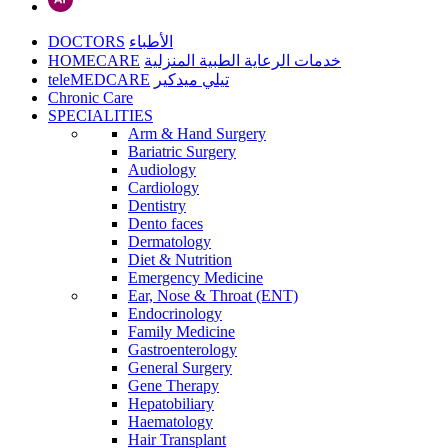
DOCTORS
الأطباء
HOMECARE
خدمات الرعاية الطبية المنزلية
teleMEDCARE
تيلي ميدكير
Chronic Care
SPECIALITIES
Arm & Hand Surgery
Bariatric Surgery
Audiology
Cardiology
Dentistry
Dento faces
Dermatology
Diet & Nutrition
Emergency Medicine
Ear, Nose & Throat (ENT)
Endocrinology
Family Medicine
Gastroenterology
General Surgery
Gene Therapy
Hepatobiliary
Haematology
Hair Transplant