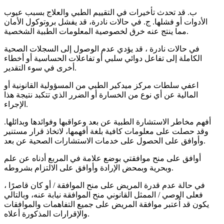
ب. قد تحدث تأخيرات في التقييم الطبي والعلاج بسبب عيوب
الأدوات أو فشلها. ج. في حالات نادرة، قد يفشل بروتوكول الأمان
مما ينتج عنه خرق لخصوصية المعلومات الطبية الشخصية.
في حالات نادرة ، قد يؤدي عدم الوصول إلى السجلات الصحية
الكاملة إلى تفاعل دوائي سلبي أو تفاعلات الحساسية أو أخطاء
أخرى في سوء التقدير.
اعفي سلطات مركز ميدكير الطبي من المسؤولية القانونية أو
المالية عن أي نوع من الخسارة أو الضرر الذي تتكبد نتيجة هذا
الإجراء.
أفهم مخاطر الاستشارة الطبية عن بعد وعواقبها وفوائدها وبدائلها.
وقد حصلت على معلومات كافية بلغة أفهمها، لاتخاذ قرار مستنير
وأوافق على الحصول على خدمات الاستشارات الصحية عن بعد.
أوافق على منح موافقتي بوضع علامة في المربع أدناه عن علم
وبحرية وبمحض الإرادة وأوافق على الالتزام بشروطه.
في حالة عدم قدرة المريض على منح الموافقة / أو كان قاصرًا ،
فعلى الوصي / الممثل القانوني منح الموافقة نيابة عنه، وبالتالي
يكون قد اُعتبر موافقة المريض على جميع التفاهمات والموافقات
والإقرارات المذكورة أعلاه.