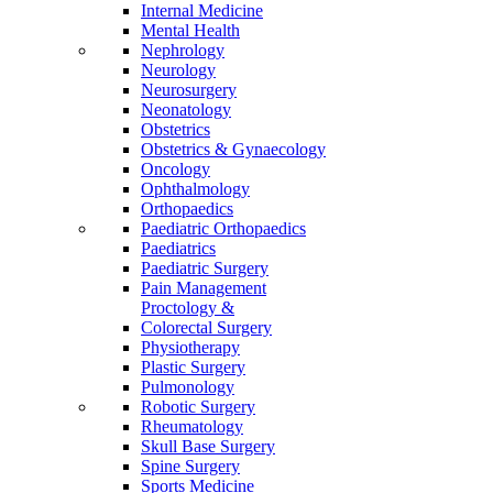
Internal Medicine
Mental Health
Nephrology
Neurology
Neurosurgery
Neonatology
Obstetrics
Obstetrics & Gynaecology
Oncology
Ophthalmology
Orthopaedics
Paediatric Orthopaedics
Paediatrics
Paediatric Surgery
Pain Management
Proctology &
Colorectal Surgery
Physiotherapy
Plastic Surgery
Pulmonology
Robotic Surgery
Rheumatology
Skull Base Surgery
Spine Surgery
Sports Medicine