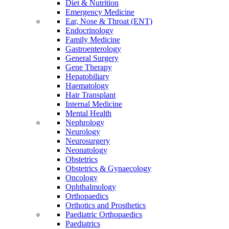
Diet & Nutrition
Emergency Medicine
Ear, Nose & Throat (ENT)
Endocrinology
Family Medicine
Gastroenterology
General Surgery
Gene Therapy
Hepatobiliary
Haematology
Hair Transplant
Internal Medicine
Mental Health
Nephrology
Neurology
Neurosurgery
Neonatology
Obstetrics
Obstetrics & Gynaecology
Oncology
Ophthalmology
Orthopaedics
Orthotics and Prosthetics
Paediatric Orthopaedics
Paediatrics