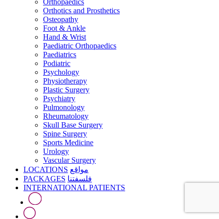
Orthopaedics
Orthotics and Prosthetics
Osteopathy
Foot & Ankle
Hand & Wrist
Paediatric Orthopaedics
Paediatrics
Podiatric
Psychology
Physiotherapy
Plastic Surgery
Psychiatry
Pulmonology
Rheumatology
Skull Base Surgery
Spine Surgery
Sports Medicine
Urology
Vascular Surgery
LOCATIONS
مواقع
PACKAGES
فلسفتنا
INTERNATIONAL PATIENTS