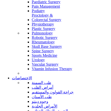
Paediatric Surgery
Pain Management
Podiatry
Proctology &
Colorectal Surgery
Physiotherapy
Plastic Surgery
Pulmonology
Robotic Surgery
Rheumatology
Skull Base Surgery
Spine Surgery
Sports Medicine
Urology
Vascular Surgery
Vitamin Infusion Therapy
الاختصاصات
طب السمنة
أمراض القلب
جراحة القولون والمستقيم
طب الأسنان
وجوه دينتو
الأمراض الجلدية
الحمية والنظام الغذائي