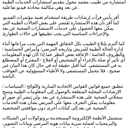
استشارة من طبيب معتمد مخول بتقديم استشارات الخدمات الطبية
عن بعد وهي مكالمة محادثة فيديو تفاعلية.
أقر بأنني قرأت إرشادات طريقة استخدام تقنية مؤتمرات الفيديو.
كما أقر بأن هذه الاستشارة تقتصر على بعض الحالات الطبية التي
يمكن معها الحصول على خدمات الاستشارات الصحية عن بعد
والإجراءات المناسبة التي يجب تطبيقها في حالات الطوارئ.
كما ألتزم بإبلاغ الطبيب بكل الحقائق المهمة التي يجب مراعاتها أثناء
إدارة الحالة الطبية للمريض وتاريخه المرضي/ وأمراض الحساسية /
والظروف الخاصة / الإعاقة بغض النظر عما إذا كان لهذه المعلومات
أي تأثير أو صلة بالإجراء أو التشخيص أو العلاج / المقترح أو المضطلع
به في المستشفى. كما أقبل حقيقة أنه في حال كان هذا البيان غير
صحيح ، فلا تتحمل المستشفى ولا الأطباء المسؤولية عن العواقب
الناتجة.
تنطبق جميع قوانين القوانين الاتحادية السارية واللوائح / السياسات /
الإرشادات المحلية المتعلقة بالوصول إلى المعلومات الطبية ونسخ
سجلاتي الصحية على هذه الاستشارة عن بعد. ولن تنشر أي صور أو
معلومات يمكن التعرف معها على المريض بشأن هذه الخدمات
الصحية عن بعد إلى كيانات أخرى دون موافقتي الشخصية.
ستشمل الأنظمة الإلكترونية المستخدمة بروتوكولات أمن الشبكات
والبرمجيات لحماية سرية بيانات هوية المرضى وبيانات التصوير،