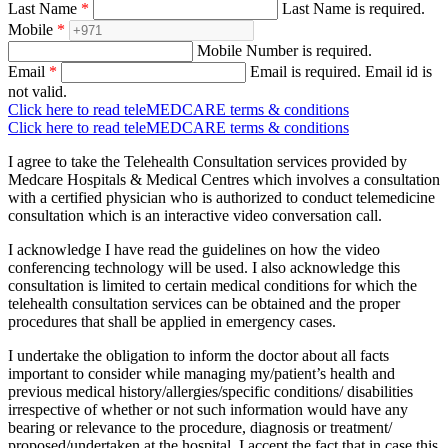
Last Name
*
Last Name is required.
Mobile
*
Mobile Number is required.
Email
*
Email is required.
Email id is
not valid.
Click here to read teleMEDCARE terms & conditions
Click here to read teleMEDCARE terms & conditions
I agree to take the Telehealth Consultation services provided by
Medcare Hospitals & Medical Centres which involves a consultation
with a certified physician who is authorized to conduct telemedicine
consultation which is an interactive video conversation call.
I acknowledge I have read the guidelines on how the video
conferencing technology will be used. I also acknowledge this
consultation is limited to certain medical conditions for which the
telehealth consultation services can be obtained and the proper
procedures that shall be applied in emergency cases.
I undertake the obligation to inform the doctor about all facts
important to consider while managing my/patient’s health and
previous medical history/allergies/specific conditions/ disabilities
irrespective of whether or not such information would have any
bearing or relevance to the procedure, diagnosis or treatment/
proposed/undertaken at the hospital. I accept the fact that in case this