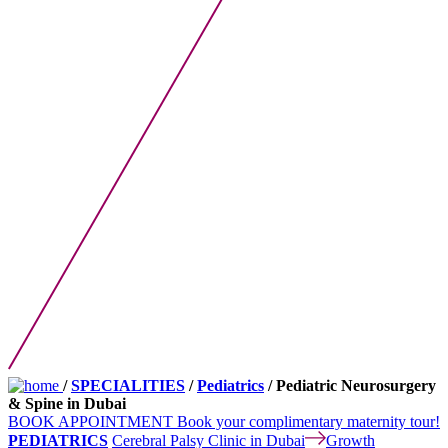
/
SPECIALITIES
/
Pediatrics
/ Pediatric Neurosurgery
& Spine in Dubai
BOOK APPOINTMENT
Book your complimentary maternity tour!
PEDIATRICS
Cerebral Palsy Clinic in Dubai
Growth