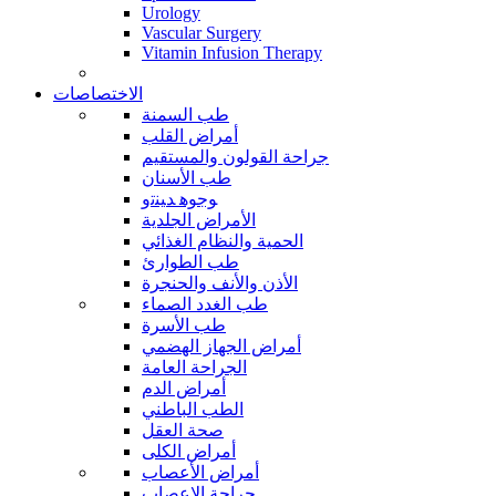
Urology
Vascular Surgery
Vitamin Infusion Therapy
الاختصاصات
طب السمنة
أمراض القلب
جراحة القولون والمستقيم
طب الأسنان
ﻮﺟﻮﻫ ﺪﻴﻨﺗﻭ
الأمراض الجلدية
الحمية والنظام الغذائي
طب الطوارئ
الأذن والأنف والحنجرة
طب الغدد الصماء
طب الأسرة
أمراض الجهاز الهضمي
الجراحة العامة
أمراض الدم
الطب الباطني
صحة العقل
أمراض الكلى
أمراض الأعصاب
جراحة الاعصاب