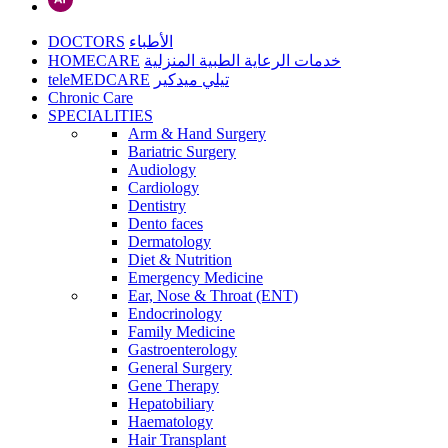
DOCTORS
الأطباء
HOMECARE
خدمات الرعاية الطبية المنزلية
teleMEDCARE
تيلي ميدكير
Chronic Care
SPECIALITIES
Arm & Hand Surgery
Bariatric Surgery
Audiology
Cardiology
Dentistry
Dento faces
Dermatology
Diet & Nutrition
Emergency Medicine
Ear, Nose & Throat (ENT)
Endocrinology
Family Medicine
Gastroenterology
General Surgery
Gene Therapy
Hepatobiliary
Haematology
Hair Transplant