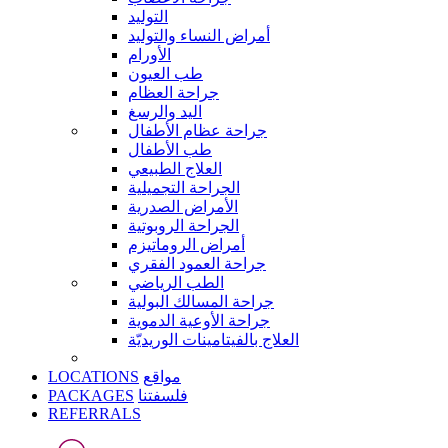
التوليد
أمراض النساء والتوليد
الأورام
طب العيون
جراحة العظام
اليد والرسغ
جراحة عظام الأطفال
طب الأطفال
العلاج الطبيعي
الجراحة التجميلية
الأمراض الصدرية
الجراحة الروبوتية
أمراض الروماتيزم
جراحة العمود الفقري
الطب الرياضي
جراحة المسالك البولية
جراحة الأوعية الدموية
العلاج بالفيتامينات الوريديّة
LOCATIONS
مواقع
PACKAGES
فلسفتنا
REFERRALS