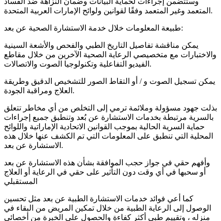
وستتضمن إجراءات لحماية البيانات وضمان النزاهة ضد الفساد
المتعمد وغير المتعمد وفقًا لقوانين ولوائح الإمارات العربية المتحدة.
طبيعة المعلومات خلال خدمة الاستشارة الصحية عن بعد:
يمكن مناقشة تفاصيل التاريخ الطبي والفحص والأشعة السينية
والاختبارات مع متخصيصي الرعاية الصحية الآخرين من خلال مقاطع
الفيديو التفاعلية وتكنولوجيا الصوت والاتصالات.
يمكن تسجيل الصوت و / أو التقاط الصور للتشخيص الدقيق وطريقة
العلاج ومراقبة الجودة.
بذلت جهود مسؤولة وملائمة ترمي إلى التخلص من أي مخاطر تتعلق
بالسرية مرتبطة بخدمات الاستشارة عن بُعد وتنطبق جميع إجراءات
حماية السرية الحالية بموجب القوانين الاتحادية الإماراتية واللوائح
المحلية التي تنطبق على المعلومات التي تم الكشف عنها خلال هذه
الاستشارة عن بعد.
وأفهم حقي في جواز حجب الموافقة بشأن هذه الاستشارة عن بعد
أو سحبها في أي وقت دون التأثير على حقي في الرعاية أو العلاج
المستقبلي
كما أعي فوائد خدمات الاستشارة الطبية عن بعد مثل تحسين
الوصول إلى الرعاية الطبية من خلال تمكين المريض من البقاء في
منزله ، وتقييم طبي أكثر كفاءة والحصول على الخبرة من أخصائي