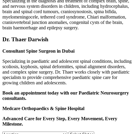
Specializing in the diagnosis and treatment of complex brain, spine,
and nervous system disorders in children, including hydrocephalus,
brain and spinal cord tumours, craniosynostosis, spina bifida,
myelomeningocele, tethered cord syndrome, Chiari malformation,
craniovertebral junction anomalies, congenital cysts of the brain,
brain haemorrhage and epilepsy surgery.
Dr. Thaer Darwish
Consultant Spine Surgeon in Dubai
Specializing in paediatric and adolescent spinal conditions, including
scoliosis, kyphosis, spinal deformities, spinal alignment disorders,
and complex spine surgery. Dr. Thaer works closely with paediatric
specialists to provide comprehensive paediatric spine care for
growing children and adolescents.
Book an appointment today with our Paediatric Neurosurgery
consultants.
Medcare Orthopaedics & Spine Hospital
Advanced Care for Every Step, Every Movement, Every
Milestone.