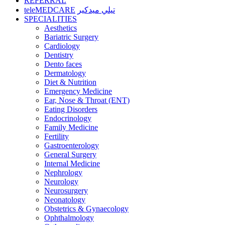
REFERRAL
teleMEDCARE
تيلي ميدكير
SPECIALITIES
Aesthetics
Bariatric Surgery
Cardiology
Dentistry
Dento faces
Dermatology
Diet & Nutrition
Emergency Medicine
Ear, Nose & Throat (ENT)
Eating Disorders
Endocrinology
Family Medicine
Fertility
Gastroenterology
General Surgery
Internal Medicine
Nephrology
Neurology
Neurosurgery
Neonatology
Obstetrics & Gynaecology
Ophthalmology