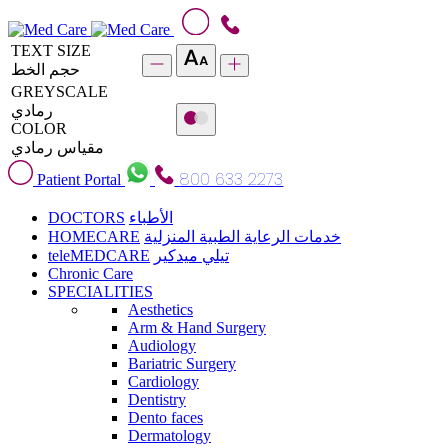
TEXT SIZE
حجم الخط
GREYSCALE
رمادي
COLOR
مقياس رمادي
800 633 2273
Patient Portal
DOCTORS
الأطباء
HOMECARE
خدمات الرعاية الطبية المنزلية
teleMEDCARE
تيلي ميدكير
Chronic Care
SPECIALITIES
Aesthetics
Arm & Hand Surgery
Audiology
Bariatric Surgery
Cardiology
Dentistry
Dento faces
Dermatology