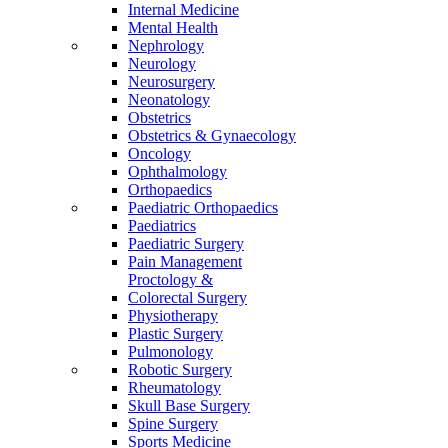
Internal Medicine
Mental Health
Nephrology
Neurology
Neurosurgery
Neonatology
Obstetrics
Obstetrics & Gynaecology
Oncology
Ophthalmology
Orthopaedics
Paediatric Orthopaedics
Paediatrics
Paediatric Surgery
Pain Management
Proctology &
Colorectal Surgery
Physiotherapy
Plastic Surgery
Pulmonology
Robotic Surgery
Rheumatology
Skull Base Surgery
Spine Surgery
Sports Medicine