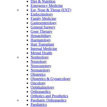
Diet & Nutrition
Emergency Medicine
Ear, Nose & Throat (ENT)
Endocrinology
Family Medicine
Gastroenterology
General Surgery
Gene Therapy
Hepatobiliary
Haematology
Hair Transplant
Internal Medicine
Mental Health
Nephrology
Neurology
Neurosurgery
Neonatology
Obstetrics
Obstetrics & Gynaecology
Oncology
Ophthalmology
Orthopaedics
Orthotics and Prosthetics
Paediatric Orthopaedics
Paediatrics