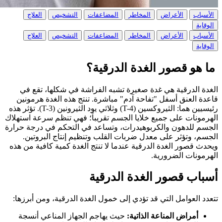
الأسباب
الأعراض
المخاطر
المضاعفات
التشخيص
العلاج
الوقاية
الأسباب
الأعراض
المخاطر
المضاعفات
التشخيص
العلاج
الوقاية
ما هو قصور الغدة الدرقية؟
الغدة الدرقية هي غدة صغيرة تشبه الفراشة في شكلها، تقع في
قاعدة العنق أسفل "تفاحة آدم" مباشرة. تنتج هذه الغدة هرمونين
رئيسيين هما: الثيروكسين (T-4) وثلاثي يود الثيرونين (T-3). تؤثر هذه
الهرمونات على جميع خلايا الجسم تقريباً؛ فهي تنظم سرعة استهلاك
الجسم للدهون والكربوهيدرات، وتساعد في التحكم في درجة حرارة
الجسم، وتؤثر على معدل ضربات القلب وتنظيم إنتاج البروتين.
ويحدث قصور الغدة الدرقية عندما لا تنتج الغدة كمية كافية من هذه
الهرمونات الضرورية.
أسباب قصور الغدة الدرقية
تتعدد العوامل التي قد تؤدي إلى خمول الغدة الدرقية، ومن أبرزها:
أمراض المناعة الذاتية:
حيث يهاجم الجهاز المناعي أنسجة