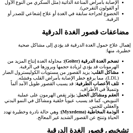
الإصابة بأمراض المناعة الذاتية (مثل السكري من النوع الأول
أو القولون التقرحي).
الخضوع لجراحة سابقة في الغدة أو علاج إشعاعي للصدر أو
الرقبة.
مضاعفات قصور الغدة الدرقية
إهمال علاج خمول الغدة الدرقية قد يؤدي إلى مشاكل صحية
خطيرة، منها:
تضخم الغدة الدرقية (Goiter)
: محاولة الغدة إنتاج المزيد من
الهرمونات قد يؤدي لزيادة حجمها وبروزها في الرقبة.
مشاكل القلب
: يزيد القصور من مستويات الكوليسترول الضار
(LDL)، مما يرفع خطر الإصابة بأمراض القلب وفشله.
تلف الأعصاب الطرفية
: قد يسبب القصور طويل الأمد ألماً
وتنميلاً في الأطراف.
العقم ومشاكل الحمل
: يؤثر نقص الهرمون على عملية
التبويض، كما قد يسبب عيوباً خلقية ومشاكل في النمو البدني
والعقلي للجنين.
الوذمة المخاطية (Myxedema)
: وهي حالة نادرة وخطيرة تهدد
الحياة وتنتج عن القصور الشديد غير المعالج.
تشخيص قصور الغدة الدرقية