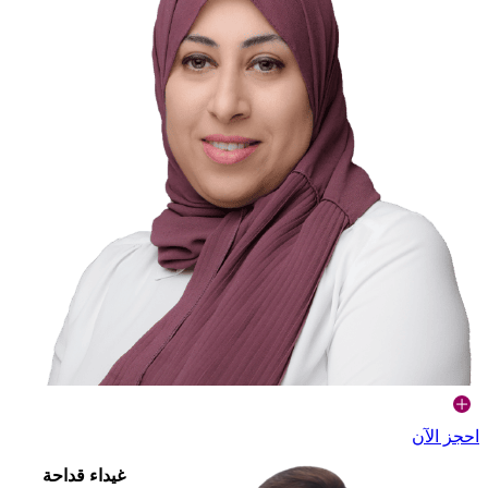
احجز الآن
غيداء قداحة