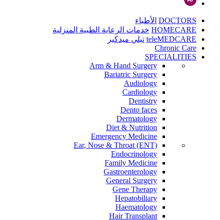
DOCTORS
الأطباء
HOMECARE
خدمات الرعاية الطبية المنزلية
teleMEDCARE
تيلي ميدكير
Chronic Care
SPECIALITIES
Arm & Hand Surgery
Bariatric Surgery
Audiology
Cardiology
Dentistry
Dento faces
Dermatology
Diet & Nutrition
Emergency Medicine
Ear, Nose & Throat (ENT)
Endocrinology
Family Medicine
Gastroenterology
General Surgery
Gene Therapy
Hepatobiliary
Haematology
Hair Transplant