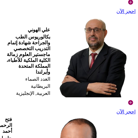
احجز الآن
علي الهوني
بكالوريوس الطب
والجراحة شهادة إتمام
التدريب التخصصي
ماجستير العلوم زمالة
الكلية الملكية للأطباء،
المملكة المتحدة
وأيرلندا
الغدد الصماء
البريطانية
العربية, الإنجليزية
احجز الآن
فتح
الرحم
أحمد