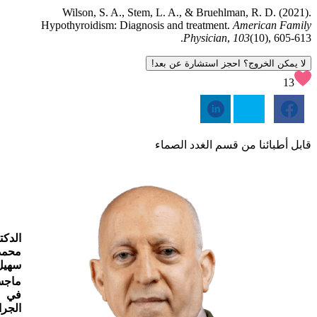
Wilson, S. A., Stem, L. A., & Bruehlman, R. D. (2021).
Hypothyroidism: Diagnosis and treatment.
American Family
Physician
,
103
(10), 605-613.
لا يمكن الخروج؟ احجز استشارة عن بعد!
13
قابل أطبائنا من قسم الغدد الصماء
الدكت
محمد
سهيل
ماجس
في
الجرا