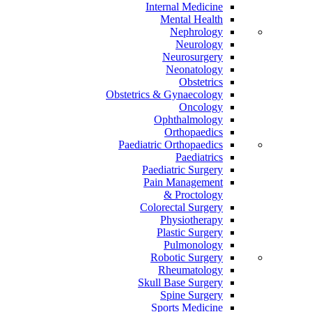
Internal Medicine
Mental Health
Nephrology
Neurology
Neurosurgery
Neonatology
Obstetrics
Obstetrics & Gynaecology
Oncology
Ophthalmology
Orthopaedics
Paediatric Orthopaedics
Paediatrics
Paediatric Surgery
Pain Management
Proctology &
Colorectal Surgery
Physiotherapy
Plastic Surgery
Pulmonology
Robotic Surgery
Rheumatology
Skull Base Surgery
Spine Surgery
Sports Medicine