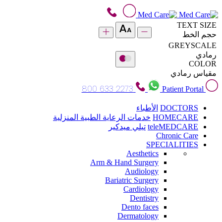
TEXT SIZE
حجم الخط
GREYSCALE
رمادي
COLOR
مقياس رمادي
800 633 2273
Patient Portal
DOCTORS
الأطباء
HOMECARE
خدمات الرعاية الطبية المنزلية
teleMEDCARE
تيلي ميدكير
Chronic Care
SPECIALITIES
Aesthetics
Arm & Hand Surgery
Audiology
Bariatric Surgery
Cardiology
Dentistry
Dento faces
Dermatology