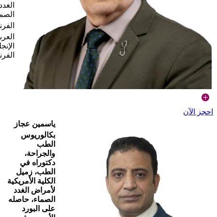
الغدد
الصم
الفرن
العرب
الإنجل
الفرن
احجز الآن
ياسمين عجاز
بكالوريوس
الطب
والجراحة،
دكتوراه في
الطب، زميل
الكلية الأمريكية
لأمراض الغدد
الصماء، حاصله
على البورد