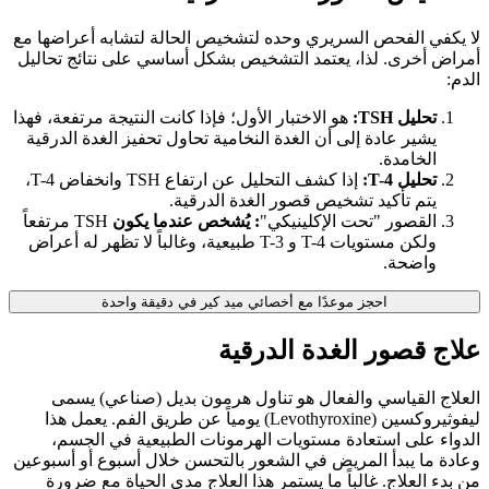
لا يكفي الفحص السريري وحده لتشخيص الحالة لتشابه أعراضها مع
أمراض أخرى. لذا، يعتمد التشخيص بشكل أساسي على نتائج تحاليل
الدم:
تحليل TSH:
هو الاختبار الأول؛ فإذا كانت النتيجة مرتفعة، فهذا
يشير عادة إلى أن الغدة النخامية تحاول تحفيز الغدة الدرقية
الخامدة.
تحليل T-4:
إذا كشف التحليل عن ارتفاع TSH وانخفاض T-4،
يتم تأكيد تشخيص قصور الغدة الدرقية.
القصور "تحت الإكلينيكي"
: يُشخص
عندما يكون
TSH مرتفعاً
ولكن مستويات T-4 و T-3 طبيعية، وغالباً لا تظهر له أعراض
واضحة.
احجز موعدًا مع أخصائي ميد كير في دقيقة واحدة
علاج قصور الغدة الدرقية
العلاج القياسي والفعال هو تناول هرمون بديل (صناعي) يسمى
ليفوثيروكسين (Levothyroxine) يومياً عن طريق الفم. يعمل هذا
الدواء على استعادة مستويات الهرمونات الطبيعية في الجسم،
وعادة ما يبدأ المريض في الشعور بالتحسن خلال أسبوع أو أسبوعين
من بدء العلاج. غالباً ما يستمر هذا العلاج مدى الحياة مع ضرورة