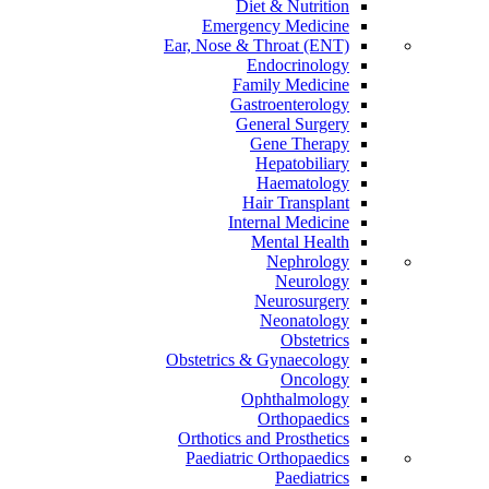
Diet & Nutrition
Emergency Medicine
Ear, Nose & Throat (ENT)
Endocrinology
Family Medicine
Gastroenterology
General Surgery
Gene Therapy
Hepatobiliary
Haematology
Hair Transplant
Internal Medicine
Mental Health
Nephrology
Neurology
Neurosurgery
Neonatology
Obstetrics
Obstetrics & Gynaecology
Oncology
Ophthalmology
Orthopaedics
Orthotics and Prosthetics
Paediatric Orthopaedics
Paediatrics