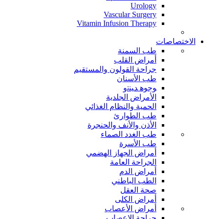
Urology
Vascular Surgery
Vitamin Infusion Therapy
الاختصاصات
طب السمنة
أمراض القلب
جراحة القولون والمستقيم
طب الأسنان
ﻮﺟﻮﻫ ﺪﻴﻨﺗﻭ
الأمراض الجلدية
الحمية والنظام الغذائي
طب الطوارئ
الأذن والأنف والحنجرة
طب الغدد الصماء
طب الأسرة
أمراض الجهاز الهضمي
الجراحة العامة
أمراض الدم
الطب الباطني
صحة العقل
أمراض الكلى
أمراض الأعصاب
جراحة الاعصاب