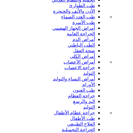
طب الطوارئ
الأذن والأنف والحنجرة
طب الغدد الصماء
طب الأسرة
أمراض الجهاز الهضمي
الجراحة العامة
أمراض الدم
الطب الباطني
صحة العقل
أمراض الكلى
أمراض الأعصاب
جراحة الاعصاب
التوليد
أمراض النساء والتوليد
الأورام
طب العيون
جراحة العظام
اليد والرسغ
التوليد
جراحة عظام الأطفال
طب الأطفال
العلاج الطبيعي
الجراحة التجميلية