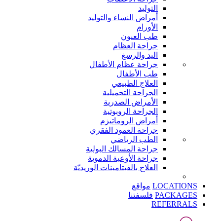
التوليد
أمراض النساء والتوليد
الأورام
طب العيون
جراحة العظام
اليد والرسغ
جراحة عظام الأطفال
طب الأطفال
العلاج الطبيعي
الجراحة التجميلية
الأمراض الصدرية
الجراحة الروبوتية
أمراض الروماتيزم
جراحة العمود الفقري
الطب الرياضي
جراحة المسالك البولية
جراحة الأوعية الدموية
العلاج بالفيتامينات الوريديّة
LOCATIONS
مواقع
PACKAGES
فلسفتنا
REFERRALS