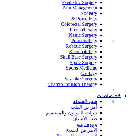
Paediatric Surgery
Pain Management
Podiatry
Proctology &
Colorectal Surgery
Physiotherapy
Plastic Surgery
Pulmonology
Robotic Surgery
Rheumatology
Skull Base Surgery
Spine Surgery
Sports Medicine
Urology
Vascular Surgery
Vitamin Infusion Therapy
الاختصاصات
طب السمنة
أمراض القلب
جراحة القولون والمستقيم
طب الأسنان
وجوه دينتو
الأمراض الجلدية
الحمية والنظام الغذائي