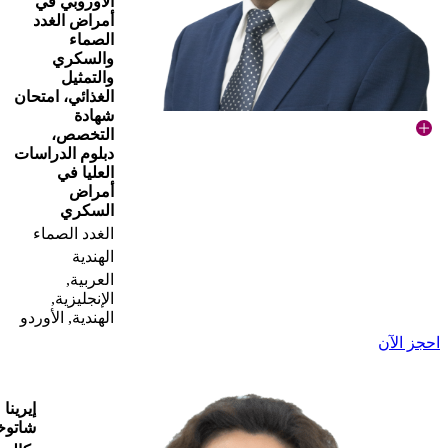
الأوروبي في
أمراض الغدد
الصماء
والسكري
والتمثيل
الغذائي، امتحان
شهادة
التخصص،
دبلوم الدراسات
العليا في
أمراض
السكري
الغدد الصماء
الهندية
العربية,
الإنجليزية,
الهندية, الأوردو
احجز الآن
إيرينا
شاتوخ