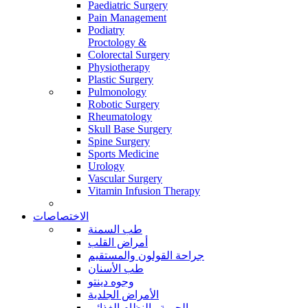
Paediatric Surgery
Pain Management
Podiatry
Proctology &
Colorectal Surgery
Physiotherapy
Plastic Surgery
Pulmonology
Robotic Surgery
Rheumatology
Skull Base Surgery
Spine Surgery
Sports Medicine
Urology
Vascular Surgery
Vitamin Infusion Therapy
الاختصاصات
طب السمنة
أمراض القلب
جراحة القولون والمستقيم
طب الأسنان
وجوه دينتو
الأمراض الجلدية
الحمية والنظام الغذائي