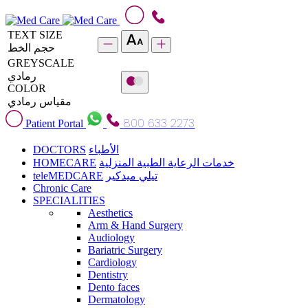
TEXT SIZE
حجم الخط
GREYSCALE
رمادي
COLOR
مقياس رمادي
800 633 2273
Patient Portal
DOCTORS
الأطباء
HOMECARE
خدمات الرعاية الطبية المنزلية
teleMEDCARE
تيلي ميدكير
Chronic Care
SPECIALITIES
Aesthetics
Arm & Hand Surgery
Audiology
Bariatric Surgery
Cardiology
Dentistry
Dento faces
Dermatology