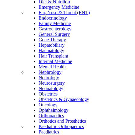
Diet & Nutrition
Emergency Medicine
Ear, Nose & Throat (ENT)
Endocrinology
Family Medicine
Gastroenterology
General Surgery
Gene Therapy
Hepatobiliary
Haematology
Hair Transplant
Internal Medicine
Mental Health
Nephrology
Neurology
Neurosurgery
Neonatology
Obstetrics
Obstetrics & Gynaecology
Oncology
Ophthalmology
Orthopaedics
Orthotics and Prosthetics
Paediatric Orthopaedics
Paediatrics