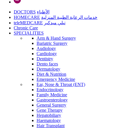
DOCTORS
الأطباء
HOMECARE
خدمات الرعاية الطبية المنزلية
teleMEDCARE
تيلي ميدكير
Chronic Care
SPECIALITIES
Arm & Hand Surgery
Bariatric Surgery
Audiology
Cardiology
Dentistry
Dento faces
Dermatology
Diet & Nutrition
Emergency Medicine
Ear, Nose & Throat (ENT)
Endocrinology
Family Medicine
Gastroenterology
General Surgery
Gene Therapy
Hepatobiliary
Haematology
Hair Transplant