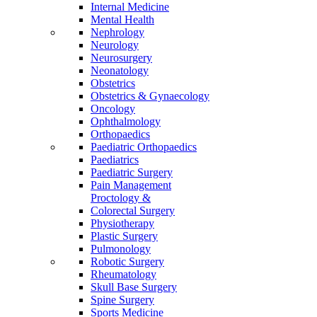
Internal Medicine
Mental Health
Nephrology
Neurology
Neurosurgery
Neonatology
Obstetrics
Obstetrics & Gynaecology
Oncology
Ophthalmology
Orthopaedics
Paediatric Orthopaedics
Paediatrics
Paediatric Surgery
Pain Management
Proctology &
Colorectal Surgery
Physiotherapy
Plastic Surgery
Pulmonology
Robotic Surgery
Rheumatology
Skull Base Surgery
Spine Surgery
Sports Medicine