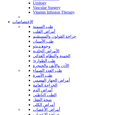
Urology
Vascular Surgery
Vitamin Infusion Therapy
الاختصاصات
طب السمنة
أمراض القلب
جراحة القولون والمستقيم
طب الأسنان
ﻮﺟﻮﻫ ﺪﻴﻨﺗﻭ
الأمراض الجلدية
الحمية والنظام الغذائي
طب الطوارئ
الأذن والأنف والحنجرة
طب الغدد الصماء
طب الأسرة
أمراض الجهاز الهضمي
الجراحة العامة
أمراض الدم
الطب الباطني
صحة العقل
أمراض الكلى
أمراض الأعصاب
جراحة الاعصاب