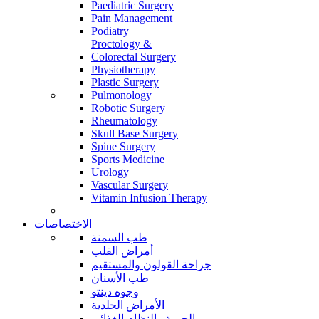
Paediatric Surgery
Pain Management
Podiatry
Proctology &
Colorectal Surgery
Physiotherapy
Plastic Surgery
Pulmonology
Robotic Surgery
Rheumatology
Skull Base Surgery
Spine Surgery
Sports Medicine
Urology
Vascular Surgery
Vitamin Infusion Therapy
الاختصاصات
طب السمنة
أمراض القلب
جراحة القولون والمستقيم
طب الأسنان
وجوه دينتو
الأمراض الجلدية
الحمية والنظام الغذائي