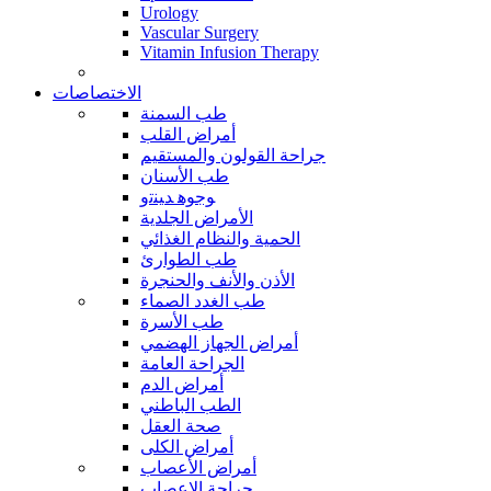
Urology
Vascular Surgery
Vitamin Infusion Therapy
الاختصاصات
طب السمنة
أمراض القلب
جراحة القولون والمستقيم
طب الأسنان
ﻮﺟﻮﻫ ﺪﻴﻨﺗﻭ
الأمراض الجلدية
الحمية والنظام الغذائي
طب الطوارئ
الأذن والأنف والحنجرة
طب الغدد الصماء
طب الأسرة
أمراض الجهاز الهضمي
الجراحة العامة
أمراض الدم
الطب الباطني
صحة العقل
أمراض الكلى
أمراض الأعصاب
جراحة الاعصاب