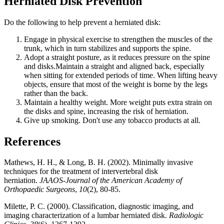
Herniated Disk
Prevention
Do the following to help prevent a herniated disk:
Engage in physical exercise to strengthen the muscles of the
trunk, which in turn stabilizes and supports the spine.
Adopt a straight posture, as it reduces pressure on the spine
and disks.Maintain a straight and aligned back, especially
when sitting for extended periods of time. When lifting heavy
objects, ensure that most of the weight is borne by the legs
rather than the back.
Maintain a healthy weight. More weight puts extra strain on
the disks and spine, increasing the risk of herniation.
Give up smoking. Don't use any tobacco products at all.
References
Mathews, H. H., & Long, B. H. (2002). Minimally invasive
techniques for the treatment of intervertebral disk
herniation.
JAAOS-Journal of the American Academy of
Orthopaedic Surgeons
,
10
(2), 80-85.
Milette, P. C. (2000). Classification, diagnostic imaging, and
imaging characterization of a lumbar herniated disk.
Radiologic