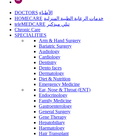
DOCTORS
الأطباء
HOMECARE
خدمات الرعاية الطبية المنزلية
teleMEDCARE
تيلي ميدكير
Chronic Care
SPECIALITIES
Arm & Hand Surgery
Bariatric Surgery
Audiology
Cardiology
Dentistry
Dento faces
Dermatology
Diet & Nutrition
Emergency Medicine
Ear, Nose & Throat (ENT)
Endocrinology
Family Medicine
Gastroenterology
General Surgery
Gene Therapy
Hepatobiliary
Haematology
Hair Transplant