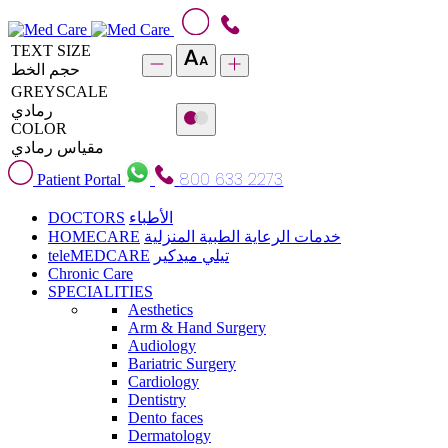
TEXT SIZE
حجم الخط
GREYSCALE
رمادي
COLOR
مقياس رمادي
800 633 2273
Patient Portal
DOCTORS
الأطباء
HOMECARE
خدمات الرعاية الطبية المنزلية
teleMEDCARE
تيلي ميدكير
Chronic Care
SPECIALITIES
Aesthetics
Arm & Hand Surgery
Audiology
Bariatric Surgery
Cardiology
Dentistry
Dento faces
Dermatology