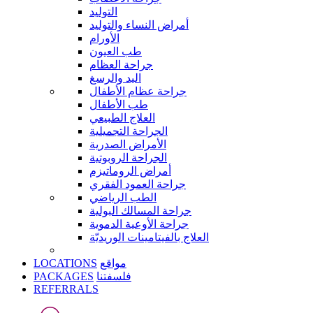
التوليد
أمراض النساء والتوليد
الأورام
طب العيون
جراحة العظام
اليد والرسغ
جراحة عظام الأطفال
طب الأطفال
العلاج الطبيعي
الجراحة التجميلية
الأمراض الصدرية
الجراحة الروبوتية
أمراض الروماتيزم
جراحة العمود الفقري
الطب الرياضي
جراحة المسالك البولية
جراحة الأوعية الدموية
العلاج بالفيتامينات الوريديّة
LOCATIONS
مواقع
PACKAGES
فلسفتنا
REFERRALS