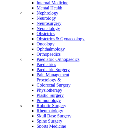
Internal Medicine
Mental Health
Nephrology
Neurology
Neurosurgery
Neonatology
Obstetrics
Obstetrics & Gynaecology
Oncology
Ophthalmology
Orthopaedics
Paediatric Orthopaedics
Paediatrics
Paediatric Surgery
Pain Management
Proctology &
Colorectal Surgery
Physiotherapy
Plastic Surgery
Pulmonology
Robotic Surgery
Rheumatology
Skull Base Surgery
Spine Surgery
Sports Medicine