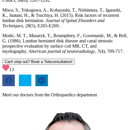
Clinics
,
38
(6), 1267-1292.
Miwa, S., Yokogawa, A., Kobayashi, T., Nishimura, T., Igarashi,
K., Inatani, H., & Tsuchiya, H. (2015). Risk factors of recurrent
lumbar disk herniation.
Journal of Spinal Disorders and
Techniques
,
28
(5), E265-E269.
Modic, M. T., Masaryk, T., Boumphrey, F., Goormastic, M., & Bell,
G. (1986). Lumbar herniated disk disease and canal stenosis:
prospective evaluation by surface coil MR, CT, and
myelography.
American journal of neuroradiology
,
7
(4), 709-717.
Can't step out? Book a Teleconsultation!
13
Meet our doctors from the Orthopaedics department