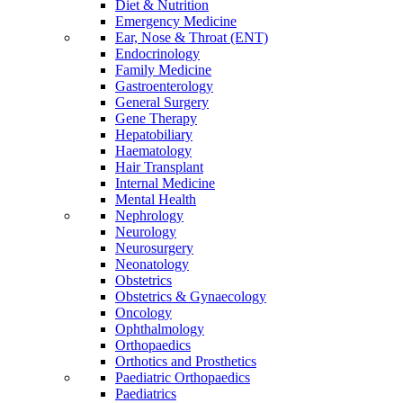
Diet & Nutrition
Emergency Medicine
Ear, Nose & Throat (ENT)
Endocrinology
Family Medicine
Gastroenterology
General Surgery
Gene Therapy
Hepatobiliary
Haematology
Hair Transplant
Internal Medicine
Mental Health
Nephrology
Neurology
Neurosurgery
Neonatology
Obstetrics
Obstetrics & Gynaecology
Oncology
Ophthalmology
Orthopaedics
Orthotics and Prosthetics
Paediatric Orthopaedics
Paediatrics