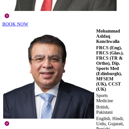
BOOK NOW
Mohammad
Ashfaq
Konchwalla
FRCS (Eng),
FRCS (Glas.),
FRCS (TR &
Ortho), Dip.
Sports Med
(Edinburgh),
MFSEM
(UK), CCST
(UK)
Sports
Medicine
British,
Pakistani
English, Hindi,
Urdu, Gujarati,
Punjabi