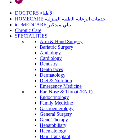
DOCTORS
الأطباء
HOMECARE
خدمات الرعاية الطبية المنزلية
teleMEDCARE
تيلي ميدكير
Chronic Care
SPECIALITIES
Arm & Hand Surgery
Bariatric Surgery
Audiology
Cardiology
Dentistry
Dento faces
Dermatology
Diet & Nutrition
Emergency Medicine
Ear, Nose & Throat (ENT)
Endocrinology
Family Medicine
Gastroenterology
General Surgery
Gene Therapy
Hepatobiliary
Haematology
Hair Transplant