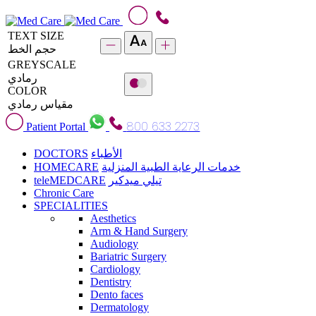
TEXT SIZE
حجم الخط
GREYSCALE
رمادي
COLOR
مقياس رمادي
800 633 2273
Patient Portal
DOCTORS
الأطباء
HOMECARE
خدمات الرعاية الطبية المنزلية
teleMEDCARE
تيلي ميدكير
Chronic Care
SPECIALITIES
Aesthetics
Arm & Hand Surgery
Audiology
Bariatric Surgery
Cardiology
Dentistry
Dento faces
Dermatology