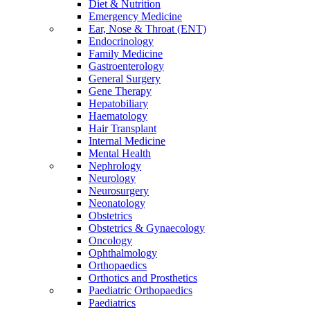
Diet & Nutrition
Emergency Medicine
Ear, Nose & Throat (ENT)
Endocrinology
Family Medicine
Gastroenterology
General Surgery
Gene Therapy
Hepatobiliary
Haematology
Hair Transplant
Internal Medicine
Mental Health
Nephrology
Neurology
Neurosurgery
Neonatology
Obstetrics
Obstetrics & Gynaecology
Oncology
Ophthalmology
Orthopaedics
Orthotics and Prosthetics
Paediatric Orthopaedics
Paediatrics