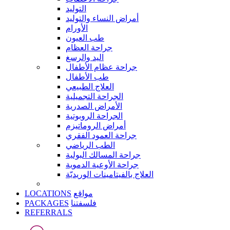
التوليد
أمراض النساء والتوليد
الأورام
طب العيون
جراحة العظام
اليد والرسغ
جراحة عظام الأطفال
طب الأطفال
العلاج الطبيعي
الجراحة التجميلية
الأمراض الصدرية
الجراحة الروبوتية
أمراض الروماتيزم
جراحة العمود الفقري
الطب الرياضي
جراحة المسالك البولية
جراحة الأوعية الدموية
العلاج بالفيتامينات الوريديّة
LOCATIONS
مواقع
PACKAGES
فلسفتنا
REFERRALS