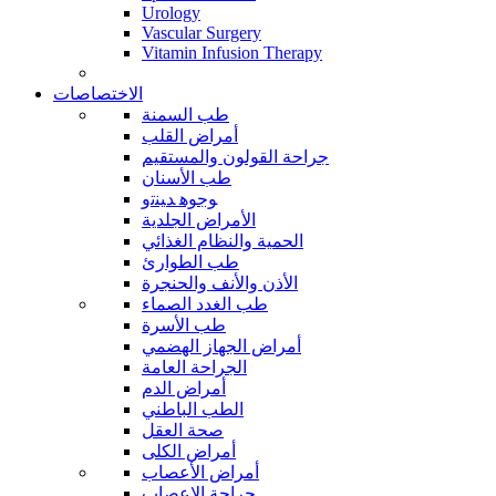
Urology
Vascular Surgery
Vitamin Infusion Therapy
الاختصاصات
طب السمنة
أمراض القلب
جراحة القولون والمستقيم
طب الأسنان
ﻮﺟﻮﻫ ﺪﻴﻨﺗﻭ
الأمراض الجلدية
الحمية والنظام الغذائي
طب الطوارئ
الأذن والأنف والحنجرة
طب الغدد الصماء
طب الأسرة
أمراض الجهاز الهضمي
الجراحة العامة
أمراض الدم
الطب الباطني
صحة العقل
أمراض الكلى
أمراض الأعصاب
جراحة الاعصاب