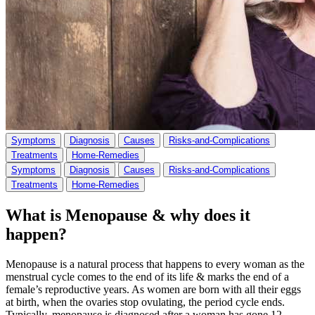
Symptoms
Diagnosis
Causes
Risks-and-Complications
Treatments
Home-Remedies
Symptoms
Diagnosis
Causes
Risks-and-Complications
Treatments
Home-Remedies
What is M
enopause
& why does it
happen?
Menopause is a natural process that happens to every woman as the
menstrual cycle comes to the end of its life & marks the end of a
female’s reproductive years. As women are born with all their eggs
at birth, when the ovaries stop ovulating, the period cycle ends.
Typically, menopause is diagnosed after a woman has gone 12