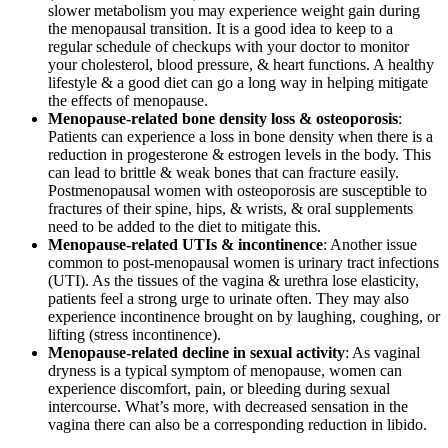
slower metabolism you may experience weight gain during
the menopausal transition. It is a good idea to keep to a
regular schedule of checkups with your doctor to monitor
your cholesterol, blood pressure, & heart functions. A healthy
lifestyle & a good diet can go a long way in helping mitigate
the effects of menopause.
Menopause-related
bone
density
loss & osteoporosis
:
Patients can experience a loss in bone density when there is a
reduction in progesterone & estrogen levels in the body. This
can lead to brittle & weak bones that can fracture easily.
Postmenopausal women with osteoporosis are susceptible to
fractures of their spine, hips, & wrists, & oral supplements
need to be added to the diet to mitigate this.
Menopause-related
UTIs & incontinence
: Another issue
common to post-menopausal women is urinary tract infections
(UTI). As the tissues of the vagina & urethra lose elasticity,
patients feel a strong urge to urinate often. They may also
experience incontinence brought on by laughing, coughing, or
lifting (stress incontinence).
Menopause-related
decline in sexual activity
: As vaginal
dryness is a typical symptom of menopause, women can
experience discomfort, pain, or bleeding during sexual
intercourse. What’s more, with decreased sensation in the
vagina there can also be a corresponding reduction in libido.