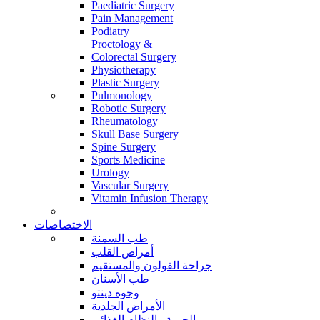
Paediatric Surgery
Pain Management
Podiatry
Proctology &
Colorectal Surgery
Physiotherapy
Plastic Surgery
Pulmonology
Robotic Surgery
Rheumatology
Skull Base Surgery
Spine Surgery
Sports Medicine
Urology
Vascular Surgery
Vitamin Infusion Therapy
الاختصاصات
طب السمنة
أمراض القلب
جراحة القولون والمستقيم
طب الأسنان
وجوه دينتو
الأمراض الجلدية
الحمية والنظام الغذائي