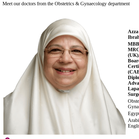
Meet our doctors from the Obstetrics & Gynaecology department
Azza
Ibra
MBB
MR
(UK)
Boar
Certi
(CA
Dipl
Adva
Lapa
Surg
Obste
Gyna
Egypt
Arabi
Engli