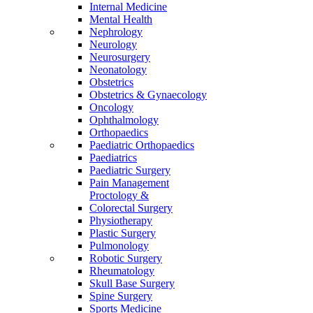
Internal Medicine
Mental Health
Nephrology
Neurology
Neurosurgery
Neonatology
Obstetrics
Obstetrics & Gynaecology
Oncology
Ophthalmology
Orthopaedics
Paediatric Orthopaedics
Paediatrics
Paediatric Surgery
Pain Management
Proctology &
Colorectal Surgery
Physiotherapy
Plastic Surgery
Pulmonology
Robotic Surgery
Rheumatology
Skull Base Surgery
Spine Surgery
Sports Medicine