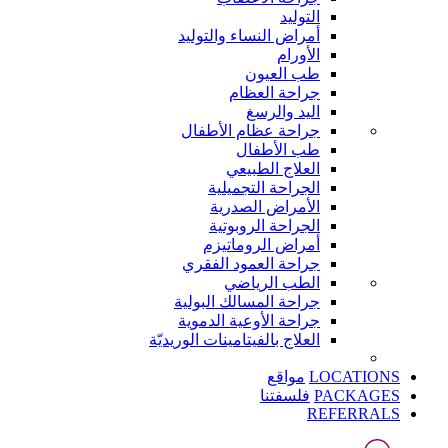
التوليد
أمراض النساء والتوليد
الأورام
طب العيون
جراحة العظام
اليد والرسغ
جراحة عظام الأطفال
طب الأطفال
العلاج الطبيعي
الجراحة التجميلية
الأمراض الصدرية
الجراحة الروبوتية
أمراض الروماتيزم
جراحة العمود الفقري
الطب الرياضي
جراحة المسالك البولية
جراحة الأوعية الدموية
العلاج بالفيتامينات الوريديّة
LOCATIONS
مواقع
PACKAGES
فلسفتنا
REFERRALS