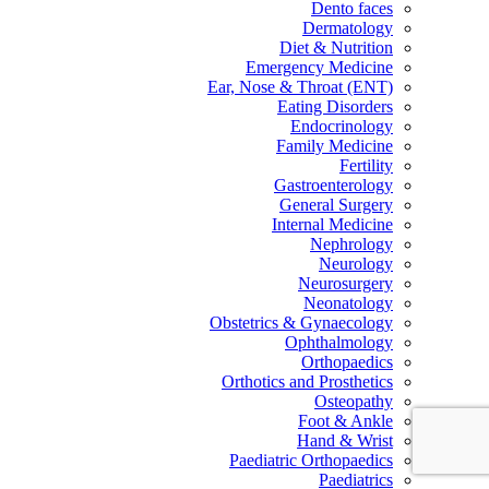
Dento faces
Dermatology
Diet & Nutrition
Emergency Medicine
Ear, Nose & Throat (ENT)
Eating Disorders
Endocrinology
Family Medicine
Fertility
Gastroenterology
General Surgery
Internal Medicine
Nephrology
Neurology
Neurosurgery
Neonatology
Obstetrics & Gynaecology
Ophthalmology
Orthopaedics
Orthotics and Prosthetics
Osteopathy
Foot & Ankle
Hand & Wrist
Paediatric Orthopaedics
Paediatrics