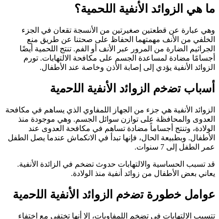
ما هي الزوائد الأنفية اللحمية؟
وهي عبارة عن قطعتين صغيرتين من الأنسجة تقعان في الجزء
الخلفي من الأنف مهمتهما الحفاظ على صحتنا عن طريق منع
الجراثيم الضارة من المرور عبر الأنف أو الفم. تنتج اللحمية أيضًا
أجسامًا مضادة لمساعدة الجسم على مكافحة الالتهابات. تورم
الزوائد الأنفية يؤدي إلى إصابة الأذن وخاصة عند الأطفال.
أﺳﺑﺎب ﺗﺿﺧم اﻟزواﺋد اﻷﻧﻔﯾﺔ اﻟﻠﺣﻣﯾﺔ
الزوائد الأنفية هي جزء من الجهاز اللمفاوي الذي يساهم في مكافحة
العدوى والمحافظة على توازن سوائل الجسم. وهي موجودة منذ
الولادة، وتنتج أجساماً مضادة تساهم في مكافحة العدوى عند
الأطفال. وبطبيعة الحال، فإنها تبدأ في الانكماش عندما يصل الطفل
عمر الطفل إلى 7 سنوات.
قد تسبب الحساسية والالتهابات حدوث تضخم في الزائدة الأنفية.
يعاني بعض الأطفال من زوائد أنفية منذ الولادة.
ﻋواﻣل ﺧطورة ﺗﺿﺧم اﻟزواﺋد اﻷﻧﻔﯾﺔ اﻟﻠﺣﻣﯾﺔ
تتسبب الالتهابات في تضخم اللمفاويات، إلا أنها تختفي مع اختفاء