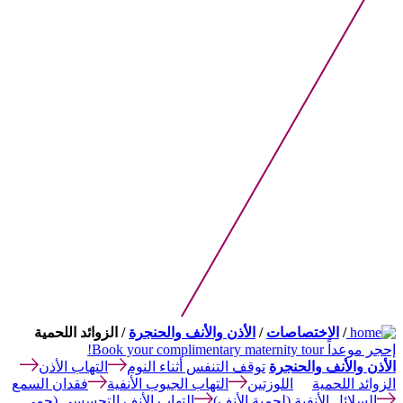
/
الاختصاصات
/
الأذن والأنف والحنجرة
/ الزوائد اللحمية
إحجر موعداً
Book your complimentary maternity tour!
الأذن والأنف والحنجرة
توقف التنفس أثناء النوم
التهاب الأذن
الزوائد اللحمية
اللوزتين
التهاب الجيوب الأنفية
فقدان السمع
السلائل الأنفية (لحمية الأنف)
التهاب الأنف التحسسي (حمى