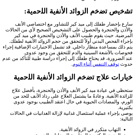
ﺗﺷﺧﯾص ﺗﺿﺧم اﻟزواﺋد اﻷﻧﻔﯾﺔ اﻟﻠﺣﻣﯾﺔ:
سارع بإحضار طفلك إلى ميد كير للتشاور مع اختصاصي الأنف
والأذن والحنجرة والحصول على التشخيص الصحيح لأي من الحالات
المرضية. حيث يقوم طبيب الأنف والأذن والحنجرة في ميد كير
بإجراء الفحص البدني أولاً للتحقق من حجم الزوائد الأنفية لطفلك.
يتم ذلك بمساعدة منظار داخلي. قد تشمل الاختبارات الإضافية إجراء
فحوصات بالأشعة السينية والدم للتحقق من وجود عدوى.
عند الضرورة، قد يحتاج طفلك إلى إجراء دراسة طبية للتأكد من عدم
حدوث
توقف التنفس أثناء النوم
.
ﺧﯾﺎرات ﻋﻼج ﺗﺿﺧم اﻟزواﺋد اﻷﻧﻔﯾﺔ اﻟﻠﺣﻣﯾﺔ
ستحظى في عيادة ميد كير الأنف والأذن والحنجرة، بأفضل علاج
للزائدة الأنفية. وعادةً ما يشتمل العلاج على رذاذ الأنف للحد من
الورم، والمضادات الحيوية في حال اعتقد الطبيب بوجود عدوى
بكتيرية.
يوصى بإجراء عملية استئصال غدانية لإزالة الغدانيات في الحالات
التالية:
التهاب متكرر في الزوائد الأنفية.