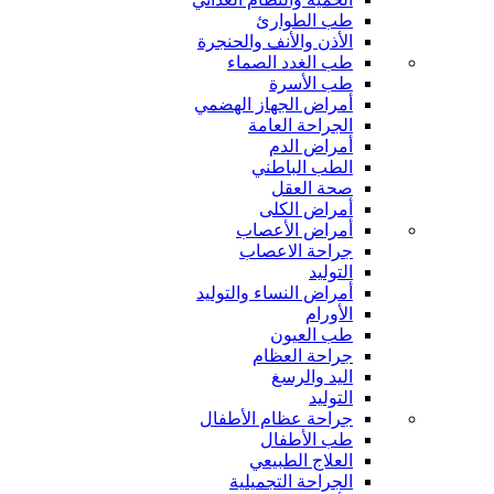
طب الطوارئ
الأذن والأنف والحنجرة
طب الغدد الصماء
طب الأسرة
أمراض الجهاز الهضمي
الجراحة العامة
أمراض الدم
الطب الباطني
صحة العقل
أمراض الكلى
أمراض الأعصاب
جراحة الاعصاب
التوليد
أمراض النساء والتوليد
الأورام
طب العيون
جراحة العظام
اليد والرسغ
التوليد
جراحة عظام الأطفال
طب الأطفال
العلاج الطبيعي
الجراحة التجميلية