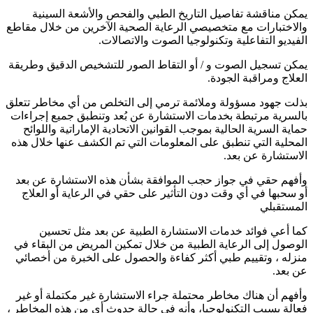
يمكن مناقشة تفاصيل التاريخ الطبي والفحص والأشعة السينية
والاختبارات مع متخصيصي الرعاية الصحية الآخرين من خلال مقاطع
الفيديو التفاعلية وتكنولوجيا الصوت والاتصالات.
يمكن تسجيل الصوت و / أو التقاط الصور للتشخيص الدقيق وطريقة
العلاج ومراقبة الجودة.
بذلت جهود مسؤولة وملائمة ترمي إلى التخلص من أي مخاطر تتعلق
بالسرية مرتبطة بخدمات الاستشارة عن بُعد وتنطبق جميع إجراءات
حماية السرية الحالية بموجب القوانين الاتحادية الإماراتية واللوائح
المحلية التي تنطبق على المعلومات التي تم الكشف عنها خلال هذه
الاستشارة عن بعد.
وأفهم حقي في جواز حجب الموافقة بشأن هذه الاستشارة عن بعد
أو سحبها في أي وقت دون التأثير على حقي في الرعاية أو العلاج
المستقبلي
كما أعي فوائد خدمات الاستشارة الطبية عن بعد مثل تحسين
الوصول إلى الرعاية الطبية من خلال تمكين المريض من البقاء في
منزله ، وتقييم طبي أكثر كفاءة والحصول على الخبرة من أخصائي
عن بعد.
وأفهم أن هناك مخاطر محتملة جراء الاستشارة غير مكتملة أو غير
فعالة بسبب التكنولوجيا، وأنه في حالة حدوث أي من هذه المخاطر ،