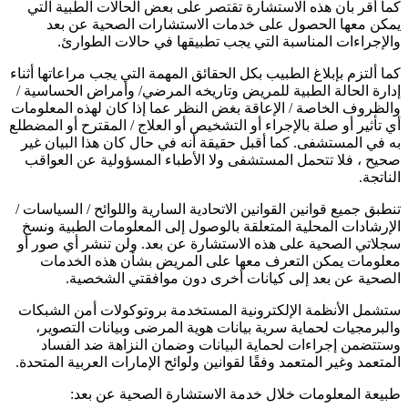
كما أقر بأن هذه الاستشارة تقتصر على بعض الحالات الطبية التي
يمكن معها الحصول على خدمات الاستشارات الصحية عن بعد
والإجراءات المناسبة التي يجب تطبيقها في حالات الطوارئ.
كما ألتزم بإبلاغ الطبيب بكل الحقائق المهمة التي يجب مراعاتها أثناء
إدارة الحالة الطبية للمريض وتاريخه المرضي/ وأمراض الحساسية /
والظروف الخاصة / الإعاقة بغض النظر عما إذا كان لهذه المعلومات
أي تأثير أو صلة بالإجراء أو التشخيص أو العلاج / المقترح أو المضطلع
به في المستشفى. كما أقبل حقيقة أنه في حال كان هذا البيان غير
صحيح ، فلا تتحمل المستشفى ولا الأطباء المسؤولية عن العواقب
الناتجة.
تنطبق جميع قوانين القوانين الاتحادية السارية واللوائح / السياسات /
الإرشادات المحلية المتعلقة بالوصول إلى المعلومات الطبية ونسخ
سجلاتي الصحية على هذه الاستشارة عن بعد. ولن تنشر أي صور أو
معلومات يمكن التعرف معها على المريض بشأن هذه الخدمات
الصحية عن بعد إلى كيانات أخرى دون موافقتي الشخصية.
ستشمل الأنظمة الإلكترونية المستخدمة بروتوكولات أمن الشبكات
والبرمجيات لحماية سرية بيانات هوية المرضى وبيانات التصوير،
وستتضمن إجراءات لحماية البيانات وضمان النزاهة ضد الفساد
المتعمد وغير المتعمد وفقًا لقوانين ولوائح الإمارات العربية المتحدة.
طبيعة المعلومات خلال خدمة الاستشارة الصحية عن بعد: