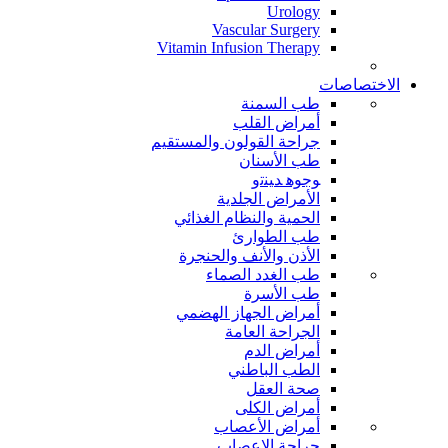
Urology
Vascular Surgery
Vitamin Infusion Therapy
الاختصاصات
طب السمنة
أمراض القلب
جراحة القولون والمستقيم
طب الأسنان
ﻮﺟﻮﻫ ﺪﻴﻨﺗﻭ
الأمراض الجلدية
الحمية والنظام الغذائي
طب الطوارئ
الأذن والأنف والحنجرة
طب الغدد الصماء
طب الأسرة
أمراض الجهاز الهضمي
الجراحة العامة
أمراض الدم
الطب الباطني
صحة العقل
أمراض الكلى
أمراض الأعصاب
جراحة الاعصاب