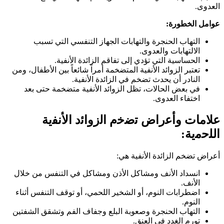
العدوى.
عوامل الخطورة:
التهاب الحنجرة والتهابات الجهاز التنفسي التي تسبب
الالتهابات والعدوى.
الحساسية التي تؤدي إلى تفاقم الزائدة الأنفية.
تعتبر الزوائد الأنفية المتضخمة أمراً شائعاً بين الأطفال، ومن
النادر أن يحدث تضخم في الزائدة الأنفية.
في بعض الحالات، تظل الزوائد الأنفية متضخمة حتى بعد
اختفاء العدوى.
ﻋﻼﻣﺎت وأﻋراض ﺗﺿﺧم اﻟزواﺋد اﻷﻧﻔﯾﺔ
اﻟﻠﺣﻣﯾﺔ:
أعراض تضخم الزائدة الأنفية هي:
انسداد الأنف ومشاكل الأذن ومشاكل في التنفس من خلال
الأنف.
اضطرابات النوم، أو الشخير اللحمي، أو توقف التنفس أثناء
النوم.
التهاب الحنجرة وصعوبة البلع وجفاف الفم وتشقق الشفتين
تورم الغدد في العنق.