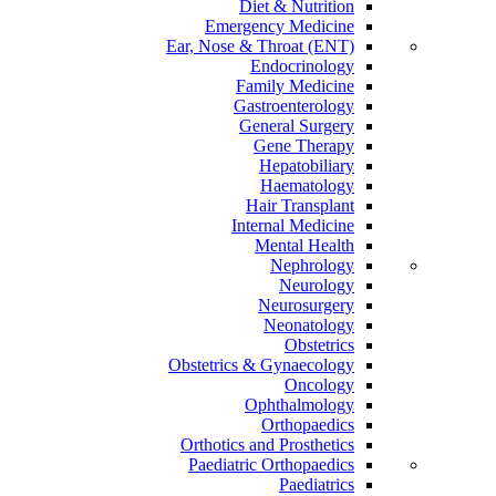
Diet & Nutrition
Emergency Medicine
Ear, Nose & Throat (ENT)
Endocrinology
Family Medicine
Gastroenterology
General Surgery
Gene Therapy
Hepatobiliary
Haematology
Hair Transplant
Internal Medicine
Mental Health
Nephrology
Neurology
Neurosurgery
Neonatology
Obstetrics
Obstetrics & Gynaecology
Oncology
Ophthalmology
Orthopaedics
Orthotics and Prosthetics
Paediatric Orthopaedics
Paediatrics