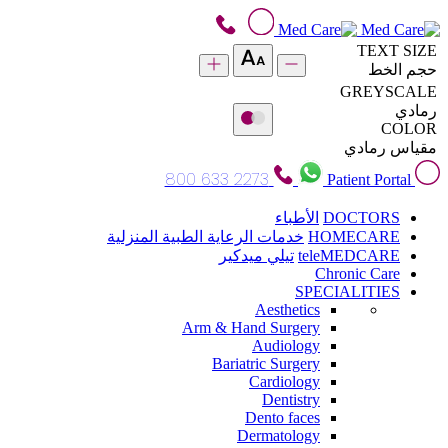
TEXT SIZE
حجم الخط
GREYSCALE
رمادي
COLOR
مقياس رمادي
800 633 2273
Patient Portal
DOCTORS
الأطباء
HOMECARE
خدمات الرعاية الطبية المنزلية
teleMEDCARE
تيلي ميدكير
Chronic Care
SPECIALITIES
Aesthetics
Arm & Hand Surgery
Audiology
Bariatric Surgery
Cardiology
Dentistry
Dento faces
Dermatology