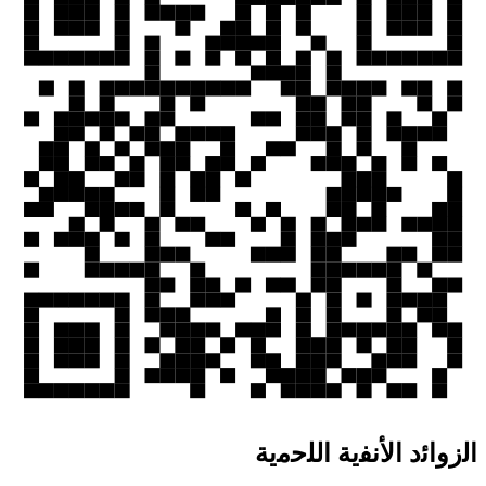
اﻟزواﺋد اﻷﻧﻔﯾﺔ اﻟﻠﺣﻣﯾﺔ