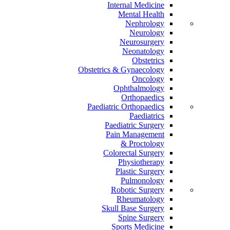
Internal Medicine
Mental Health
Nephrology
Neurology
Neurosurgery
Neonatology
Obstetrics
Obstetrics & Gynaecology
Oncology
Ophthalmology
Orthopaedics
Paediatric Orthopaedics
Paediatrics
Paediatric Surgery
Pain Management
Proctology &
Colorectal Surgery
Physiotherapy
Plastic Surgery
Pulmonology
Robotic Surgery
Rheumatology
Skull Base Surgery
Spine Surgery
Sports Medicine