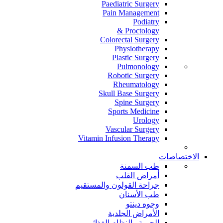
Paediatric Surgery
Pain Management
Podiatry
Proctology &
Colorectal Surgery
Physiotherapy
Plastic Surgery
Pulmonology
Robotic Surgery
Rheumatology
Skull Base Surgery
Spine Surgery
Sports Medicine
Urology
Vascular Surgery
Vitamin Infusion Therapy
الاختصاصات
طب السمنة
أمراض القلب
جراحة القولون والمستقيم
طب الأسنان
وجوه دينتو
الأمراض الجلدية
الحمية والنظام الغذائي