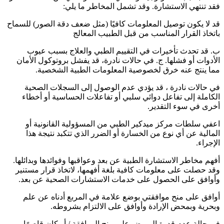
فقد تنتهي الاستشارة. وقد تشمل المخاطر ما يلي:
قد لا يكون توصيل المعلومات كافيًا (مثل ضعف دقة الصور) للسماح
باتخاذ القرار المناسب من قبل الطبيب المعالج
ب. قد تحدث تأخيرات في التقييم الطبي والعلاج بسبب عيوب
الأدوات أو فشلها. ج. في حالات نادرة، قد يفشل بروتوكول الأمان
مما ينتج عنه خرق لخصوصية المعلومات الطبية الشخصية.
في حالات نادرة ، قد يؤدي عدم الوصول إلى السجلات الصحية
الكاملة إلى تفاعل دوائي سلبي أو تفاعلات الحساسية أو أخطاء
أخرى في سوء التقدير.
اعفي سلطات مركز ميدكير الطبي من المسؤولية القانونية أو
المالية عن أي نوع من الخسارة أو الضرر الذي تتكبد نتيجة هذا
الإجراء.
أفهم مخاطر الاستشارة الطبية عن بعد وعواقبها وفوائدها وبدائلها.
وقد حصلت على معلومات كافية بلغة أفهمها، لاتخاذ قرار مستنير
وأوافق على الحصول على خدمات الاستشارات الصحية عن بعد.
أوافق على منح موافقتي بوضع علامة في المربع أدناه عن علم
وبحرية وبمحض الإرادة وأوافق على الالتزام بشروطه.
في حالة عدم قدرة المريض على منح الموافقة / أو كان قاصرًا ،