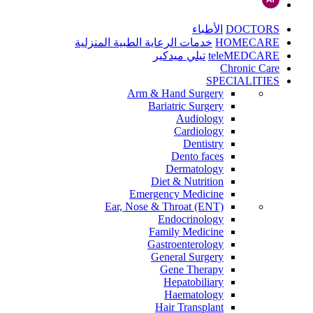
DOCTORS
الأطباء
HOMECARE
خدمات الرعاية الطبية المنزلية
teleMEDCARE
تيلي ميدكير
Chronic Care
SPECIALITIES
Arm & Hand Surgery
Bariatric Surgery
Audiology
Cardiology
Dentistry
Dento faces
Dermatology
Diet & Nutrition
Emergency Medicine
Ear, Nose & Throat (ENT)
Endocrinology
Family Medicine
Gastroenterology
General Surgery
Gene Therapy
Hepatobiliary
Haematology
Hair Transplant