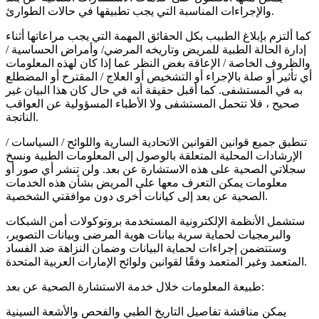
والإجراءات المناسبة التي يجب تطبيقها في حالات الطوارئ.
كما ألتزم بإبلاغ الطبيب بكل الحقائق المهمة التي يجب مراعاتها أثناء
إدارة الحالة الطبية للمريض وتاريخه المرضي/ وأمراض الحساسية /
والظروف الخاصة / الإعاقة بغض النظر عما إذا كان لهذه المعلومات
أي تأثير أو صلة بالإجراء أو التشخيص أو العلاج / المقترح أو المضطلع
به في المستشفى. كما أقبل حقيقة أنه في حال كان هذا البيان غير
صحيح ، فلا تتحمل المستشفى ولا الأطباء المسؤولية عن العواقب
الناتجة.
تنطبق جميع قوانين القوانين الاتحادية السارية واللوائح / السياسات /
الإرشادات المحلية المتعلقة بالوصول إلى المعلومات الطبية ونسخ
سجلاتي الصحية على هذه الاستشارة عن بعد. ولن تنشر أي صور أو
معلومات يمكن التعرف معها على المريض بشأن هذه الخدمات
الصحية عن بعد إلى كيانات أخرى دون موافقتي الشخصية.
ستشمل الأنظمة الإلكترونية المستخدمة بروتوكولات أمن الشبكات
والبرمجيات لحماية سرية بيانات هوية المرضى وبيانات التصوير،
وستتضمن إجراءات لحماية البيانات وضمان النزاهة ضد الفساد
المتعمد وغير المتعمد وفقًا لقوانين ولوائح الإمارات العربية المتحدة.
طبيعة المعلومات خلال خدمة الاستشارة الصحية عن بعد:
يمكن مناقشة تفاصيل التاريخ الطبي والفحص والأشعة السينية