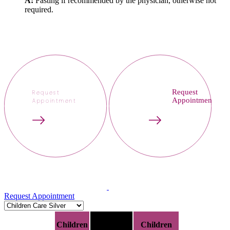
A:
Fasting if recommended by the physician, otherwise not
required.
Request
Request
Appointment
Appointment
Request Appointment
Children
Children
Children