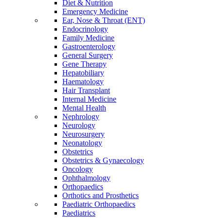
Diet & Nutrition
Emergency Medicine
Ear, Nose & Throat (ENT)
Endocrinology
Family Medicine
Gastroenterology
General Surgery
Gene Therapy
Hepatobiliary
Haematology
Hair Transplant
Internal Medicine
Mental Health
Nephrology
Neurology
Neurosurgery
Neonatology
Obstetrics
Obstetrics & Gynaecology
Oncology
Ophthalmology
Orthopaedics
Orthotics and Prosthetics
Paediatric Orthopaedics
Paediatrics