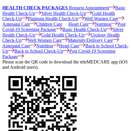
HEALTH CHECK PACKAGES
Request Appointment
Basic
Health Check-Up
Silver Health Check-Up
Gold Health
Check-Up
Platinum Health Check-Up
Well Women Care
Antenatal Care
Children Care
Heart Care
Nutrition
Post
Covid-19 Screening Package
Basic Health Check-Up
Silver
Health Check-Up
Gold Health Check-Up
Urology Health
Check-Up
Well Women Care
Maternity/Delivery Care
Antenatal Care
Nutrition
Heart Care
Back to School Check-
Up
Back to School Check-Up
Post Covid-19 Screening
Package
Please scan the QR code to download the teleMEDCARE app (iOS
and Android users).