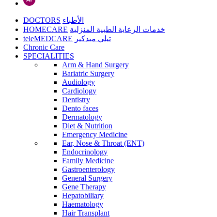
DOCTORS
الأطباء
HOMECARE
خدمات الرعاية الطبية المنزلية
teleMEDCARE
تيلي ميدكير
Chronic Care
SPECIALITIES
Arm & Hand Surgery
Bariatric Surgery
Audiology
Cardiology
Dentistry
Dento faces
Dermatology
Diet & Nutrition
Emergency Medicine
Ear, Nose & Throat (ENT)
Endocrinology
Family Medicine
Gastroenterology
General Surgery
Gene Therapy
Hepatobiliary
Haematology
Hair Transplant