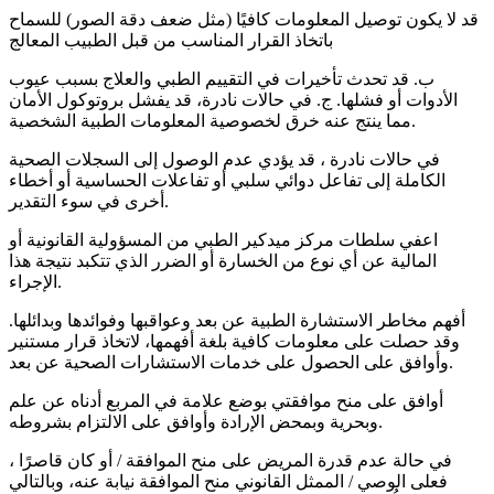
قد لا يكون توصيل المعلومات كافيًا (مثل ضعف دقة الصور) للسماح
باتخاذ القرار المناسب من قبل الطبيب المعالج
ب. قد تحدث تأخيرات في التقييم الطبي والعلاج بسبب عيوب
الأدوات أو فشلها. ج. في حالات نادرة، قد يفشل بروتوكول الأمان
مما ينتج عنه خرق لخصوصية المعلومات الطبية الشخصية.
في حالات نادرة ، قد يؤدي عدم الوصول إلى السجلات الصحية
الكاملة إلى تفاعل دوائي سلبي أو تفاعلات الحساسية أو أخطاء
أخرى في سوء التقدير.
اعفي سلطات مركز ميدكير الطبي من المسؤولية القانونية أو
المالية عن أي نوع من الخسارة أو الضرر الذي تتكبد نتيجة هذا
الإجراء.
أفهم مخاطر الاستشارة الطبية عن بعد وعواقبها وفوائدها وبدائلها.
وقد حصلت على معلومات كافية بلغة أفهمها، لاتخاذ قرار مستنير
وأوافق على الحصول على خدمات الاستشارات الصحية عن بعد.
أوافق على منح موافقتي بوضع علامة في المربع أدناه عن علم
وبحرية وبمحض الإرادة وأوافق على الالتزام بشروطه.
في حالة عدم قدرة المريض على منح الموافقة / أو كان قاصرًا ،
فعلى الوصي / الممثل القانوني منح الموافقة نيابة عنه، وبالتالي