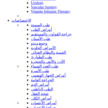
Urology
Vascular Surgery
Vitamin Infusion Therapy
الاختصاصات
طب السمنة
أمراض القلب
جراحة القولون والمستقيم
طب الأسنان
ﻮﺟﻮﻫ ﺪﻴﻨﺗﻭ
الأمراض الجلدية
الحمية والنظام الغذائي
طب الطوارئ
الأذن والأنف والحنجرة
طب الغدد الصماء
طب الأسرة
أمراض الجهاز الهضمي
الجراحة العامة
أمراض الدم
الطب الباطني
صحة العقل
أمراض الكلى
أمراض الأعصاب
جراحة الاعصاب