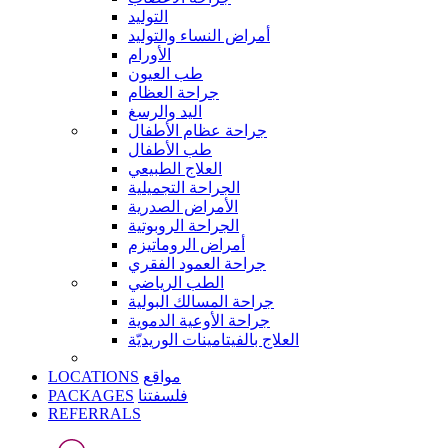
التوليد
أمراض النساء والتوليد
الأورام
طب العيون
جراحة العظام
اليد والرسغ
جراحة عظام الأطفال
طب الأطفال
العلاج الطبيعي
الجراحة التجميلية
الأمراض الصدرية
الجراحة الروبوتية
أمراض الروماتيزم
جراحة العمود الفقري
الطب الرياضي
جراحة المسالك البولية
جراحة الأوعية الدموية
العلاج بالفيتامينات الوريديّة
LOCATIONS
مواقع
PACKAGES
فلسفتنا
REFERRALS