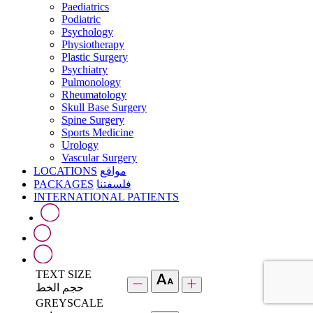
Paediatrics
Podiatric
Psychology
Physiotherapy
Plastic Surgery
Psychiatry
Pulmonology
Rheumatology
Skull Base Surgery
Spine Surgery
Sports Medicine
Urology
Vascular Surgery
LOCATIONS
مواقع
PACKAGES
فلسفتنا
INTERNATIONAL PATIENTS
TEXT SIZE
حجم الخط
GREYSCALE