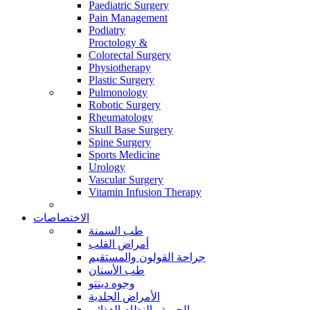
Paediatric Surgery
Pain Management
Podiatry
Proctology &
Colorectal Surgery
Physiotherapy
Plastic Surgery
Pulmonology
Robotic Surgery
Rheumatology
Skull Base Surgery
Spine Surgery
Sports Medicine
Urology
Vascular Surgery
Vitamin Infusion Therapy
الاختصاصات
طب السمنة
أمراض القلب
جراحة القولون والمستقيم
طب الأسنان
وجوه دينتو
الأمراض الجلدية
الحمية والنظام الغذائي