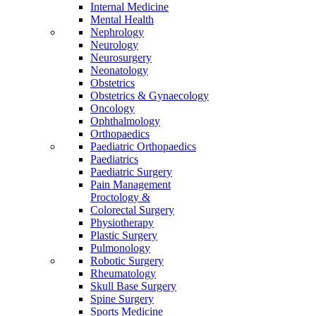
Internal Medicine
Mental Health
Nephrology
Neurology
Neurosurgery
Neonatology
Obstetrics
Obstetrics & Gynaecology
Oncology
Ophthalmology
Orthopaedics
Paediatric Orthopaedics
Paediatrics
Paediatric Surgery
Pain Management
Proctology &
Colorectal Surgery
Physiotherapy
Plastic Surgery
Pulmonology
Robotic Surgery
Rheumatology
Skull Base Surgery
Spine Surgery
Sports Medicine