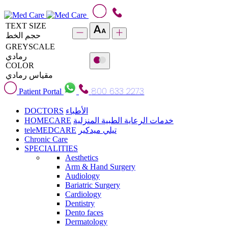
TEXT SIZE
حجم الخط
GREYSCALE
رمادي
COLOR
مقياس رمادي
800 633 2273
Patient Portal
DOCTORS
الأطباء
HOMECARE
خدمات الرعاية الطبية المنزلية
teleMEDCARE
تيلي ميدكير
Chronic Care
SPECIALITIES
Aesthetics
Arm & Hand Surgery
Audiology
Bariatric Surgery
Cardiology
Dentistry
Dento faces
Dermatology