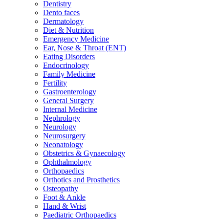
Dentistry
Dento faces
Dermatology
Diet & Nutrition
Emergency Medicine
Ear, Nose & Throat (ENT)
Eating Disorders
Endocrinology
Family Medicine
Fertility
Gastroenterology
General Surgery
Internal Medicine
Nephrology
Neurology
Neurosurgery
Neonatology
Obstetrics & Gynaecology
Ophthalmology
Orthopaedics
Orthotics and Prosthetics
Osteopathy
Foot & Ankle
Hand & Wrist
Paediatric Orthopaedics