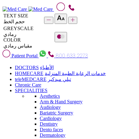
TEXT SIZE
حجم الخط
GREYSCALE
رمادي
COLOR
مقياس رمادي
800 633 2273
Patient Portal
DOCTORS
الأطباء
HOMECARE
خدمات الرعاية الطبية المنزلية
teleMEDCARE
تيلي ميدكير
Chronic Care
SPECIALITIES
Aesthetics
Arm & Hand Surgery
Audiology
Bariatric Surgery
Cardiology
Dentistry
Dento faces
Dermatology