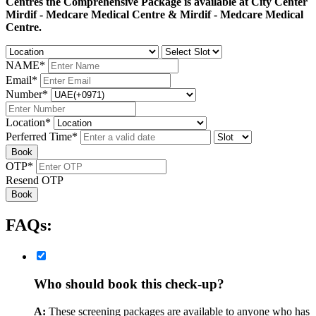
Centres the Comprehensive Package is available at City Center
Mirdif - Medcare Medical Centre & Mirdif - Medcare Medical
Centre.
NAME
*
Email
*
Number
*
Location
*
Perferred Time
*
Book
OTP
*
Resend OTP
Book
FAQs:
Who should book this check-up?
A:
These screening packages are available to anyone who has