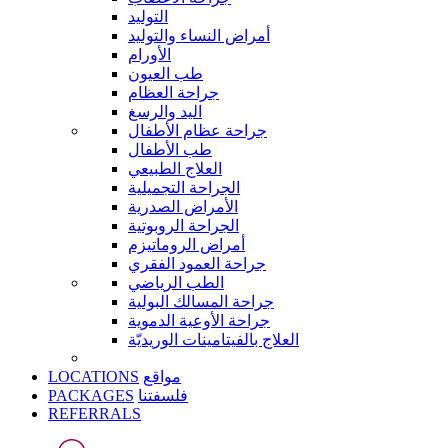
التوليد
أمراض النساء والتوليد
الأورام
طب العيون
جراحة العظام
اليد والرسغ
جراحة عظام الأطفال
طب الأطفال
العلاج الطبيعي
الجراحة التجميلية
الأمراض الصدرية
الجراحة الروبوتية
أمراض الروماتيزم
جراحة العمود الفقري
الطب الرياضي
جراحة المسالك البولية
جراحة الأوعية الدموية
العلاج بالفيتامينات الوريديّة
LOCATIONS
مواقع
PACKAGES
فلسفتنا
REFERRALS