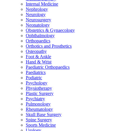
Internal Medicine
Nephrology
Neurology
Neurosurgery
Neonatology
Obstetrics & Gynaecology
Ophthalmology
Orthopaedics
Orthotics and Prosthetics
Osteopathy
Foot & Ankle
Hand & Wrist
Paediatric Orthopaedics
Paediatrics
Podiatric
Psychology
Physiotherapy
Plastic Surgery
Psychiatry
Pulmonology
Rheumatology
Skull Base Surgery
Spine Surgery
Sports Medicine
Urology