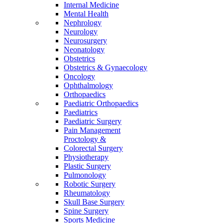
Internal Medicine
Mental Health
Nephrology
Neurology
Neurosurgery
Neonatology
Obstetrics
Obstetrics & Gynaecology
Oncology
Ophthalmology
Orthopaedics
Paediatric Orthopaedics
Paediatrics
Paediatric Surgery
Pain Management
Proctology &
Colorectal Surgery
Physiotherapy
Plastic Surgery
Pulmonology
Robotic Surgery
Rheumatology
Skull Base Surgery
Spine Surgery
Sports Medicine