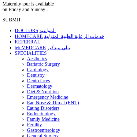
Maternity tour is availiable
on Friday and Sunday .
SUBMIT
DOCTORS
المواعيد
HOMECARE
خدمات الرعاية الطبية المنزلية
REFERRAL
teleMEDCARE
تيلي ميدكير
SPECIALITIES
Aesthetics
Bariatric Surgery
Cardiology
Dentistry
Dento faces
Dermatology
Diet & Nutrition
Emergency Medicine
Ear, Nose & Throat (ENT)
Eating Disorders
Endocrinology
Family Medicine
Fertility
Gastroenterology
General Surgery