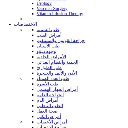
Urology
Vascular Surgery
Vitamin Infusion Therapy
الاختصاصات
طب السمنة
أمراض القلب
جراحة القولون والمستقيم
طب الأسنان
ﻮﺟﻮﻫ ﺪﻴﻨﺗﻭ
الأمراض الجلدية
الحمية والنظام الغذائي
طب الطوارئ
الأذن والأنف والحنجرة
طب الغدد الصماء
طب الأسرة
أمراض الجهاز الهضمي
الجراحة العامة
أمراض الدم
الطب الباطني
صحة العقل
أمراض الكلى
أمراض الأعصاب
جراحة الاعصاب