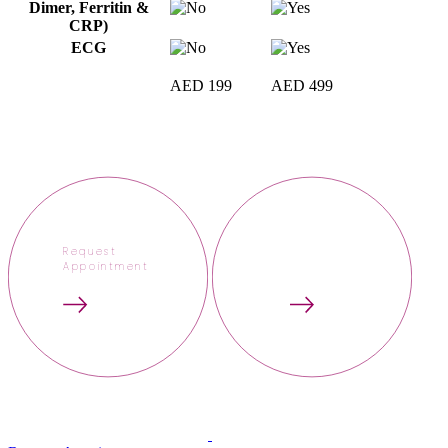
Dimer, Ferritin &
CRP)
ECG
AED 199
AED 499
Request
Appointment