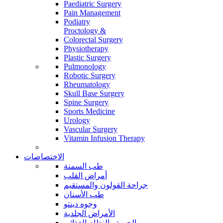
Paediatric Surgery
Pain Management
Podiatry
Proctology &
Colorectal Surgery
Physiotherapy
Plastic Surgery
Pulmonology
Robotic Surgery
Rheumatology
Skull Base Surgery
Spine Surgery
Sports Medicine
Urology
Vascular Surgery
Vitamin Infusion Therapy
الاختصاصات
طب السمنة
أمراض القلب
جراحة القولون والمستقيم
طب الأسنان
وجوه دينتو
الأمراض الجلدية
الحمية والنظام الغذائي