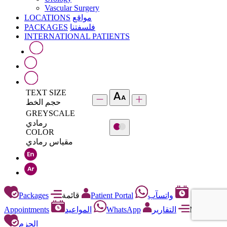
Vascular Surgery
LOCATIONS
مواقع
PACKAGES
فلسفتنا
INTERNATIONAL PATIENTS
TEXT SIZE
حجم الخط
GREYSCALE
رمادي
COLOR
مقياس رمادي
Packages
قائمة
Patient Portal
واتسآب
Appointments
المواعيد
WhatsApp
التقارير
Menu
الحزم