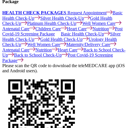
Package
HEALTH CHECK PACKAGES
Request Appointment
Basic
Health Check-Up
Silver Health Check-Up
Gold Health
Check-Up
Platinum Health Check-Up
Well Women Care
Antenatal Care
Children Care
Heart Care
Nutrition
Post
Covid-19 Screening Package
Basic Health Check-Up
Silver
Health Check-Up
Gold Health Check-Up
Urology Health
Check-Up
Well Women Care
Maternity/Delivery Care
Antenatal Care
Nutrition
Heart Care
Back to School Check-
Up
Back to School Check-Up
Post Covid-19 Screening
Package
Please scan the QR code to download the teleMEDCARE app (iOS
and Android users).