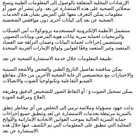
الإرشادات المحلية المتعلقة بالوصول إلى المعلومات الطبية ونسخ
سجلاتي الصحية على هذه الاستشارة عن بعد. ولن تنشر أي صور أو
معلومات يمكن التعرف معها على المريض بشأن هذه الخدمات
الصحية عن بعد إلى كيانات أخرى دون موافقتي الشخصية.
ستشمل الأنظمة الإلكترونية المستخدمة بروتوكولات أمن الشبكات
والبرمجيات لحماية سرية بيانات هوية المرضى وبيانات التصوير،
وستتضمن إجراءات لحماية البيانات وضمان النزاهة ضد الفساد
المتعمد وغير المتعمد وفقًا لقوانين ولوائح الإمارات العربية المتحدة.
طبيعة المعلومات خلال خدمة الاستشارة الصحية عن بعد:
يمكن مناقشة تفاصيل التاريخ الطبي والفحص والأشعة السينية
والاختبارات مع متخصيصي الرعاية الصحية الآخرين من خلال مقاطع
الفيديو التفاعلية وتكنولوجيا الصوت والاتصالات.
يمكن تسجيل الصوت و / أو التقاط الصور للتشخيص الدقيق وطريقة
العلاج ومراقبة الجودة.
بذلت جهود مسؤولة وملائمة ترمي إلى التخلص من أي مخاطر تتعلق
بالسرية مرتبطة بخدمات الاستشارة عن بُعد وتنطبق جميع إجراءات
حماية السرية الحالية بموجب القوانين الاتحادية الإماراتية واللوائح
المحلية التي تنطبق على المعلومات التي تم الكشف عنها خلال هذه
الاستشارة عن بعد.