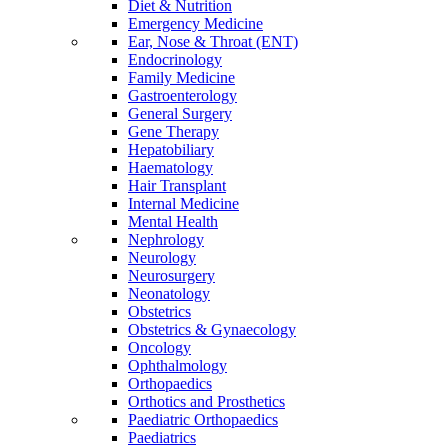
Diet & Nutrition
Emergency Medicine
Ear, Nose & Throat (ENT)
Endocrinology
Family Medicine
Gastroenterology
General Surgery
Gene Therapy
Hepatobiliary
Haematology
Hair Transplant
Internal Medicine
Mental Health
Nephrology
Neurology
Neurosurgery
Neonatology
Obstetrics
Obstetrics & Gynaecology
Oncology
Ophthalmology
Orthopaedics
Orthotics and Prosthetics
Paediatric Orthopaedics
Paediatrics