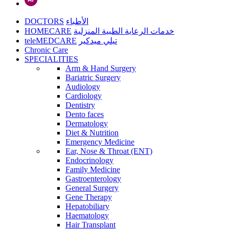
DOCTORS
الأطباء
HOMECARE
خدمات الرعاية الطبية المنزلية
teleMEDCARE
تيلي ميدكير
Chronic Care
SPECIALITIES
Arm & Hand Surgery
Bariatric Surgery
Audiology
Cardiology
Dentistry
Dento faces
Dermatology
Diet & Nutrition
Emergency Medicine
Ear, Nose & Throat (ENT)
Endocrinology
Family Medicine
Gastroenterology
General Surgery
Gene Therapy
Hepatobiliary
Haematology
Hair Transplant