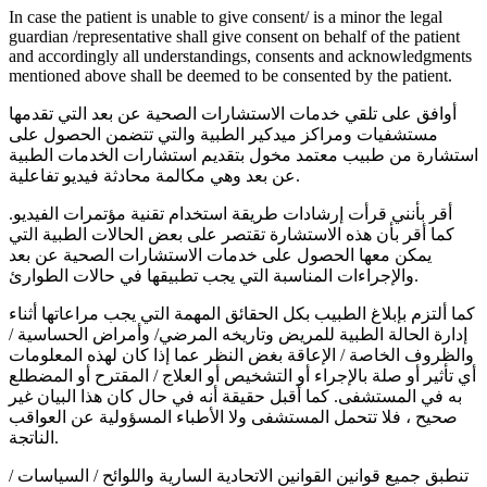
In case the patient is unable to give consent/ is a minor the legal
guardian /representative shall give consent on behalf of the patient
and accordingly all understandings, consents and acknowledgments
mentioned above shall be deemed to be consented by the patient.
أوافق على تلقي خدمات الاستشارات الصحية عن بعد التي تقدمها
مستشفيات ومراكز ميدكير الطبية والتي تتضمن الحصول على
استشارة من طبيب معتمد مخول بتقديم استشارات الخدمات الطبية
عن بعد وهي مكالمة محادثة فيديو تفاعلية.
أقر بأنني قرأت إرشادات طريقة استخدام تقنية مؤتمرات الفيديو.
كما أقر بأن هذه الاستشارة تقتصر على بعض الحالات الطبية التي
يمكن معها الحصول على خدمات الاستشارات الصحية عن بعد
والإجراءات المناسبة التي يجب تطبيقها في حالات الطوارئ.
كما ألتزم بإبلاغ الطبيب بكل الحقائق المهمة التي يجب مراعاتها أثناء
إدارة الحالة الطبية للمريض وتاريخه المرضي/ وأمراض الحساسية /
والظروف الخاصة / الإعاقة بغض النظر عما إذا كان لهذه المعلومات
أي تأثير أو صلة بالإجراء أو التشخيص أو العلاج / المقترح أو المضطلع
به في المستشفى. كما أقبل حقيقة أنه في حال كان هذا البيان غير
صحيح ، فلا تتحمل المستشفى ولا الأطباء المسؤولية عن العواقب
الناتجة.
تنطبق جميع قوانين القوانين الاتحادية السارية واللوائح / السياسات /