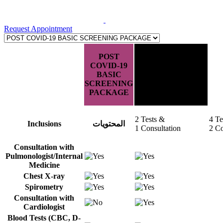
Request Appointment
POST
COVID-19
POST COVID-19
BASIC
COMPREHENSIVE
SCREENING
PACKAGE
PACKAGE
2 Tests &
4 Te
Inclusions
المحتويات
1 Consultation
2 Co
Consultation with
Pulmonologist/Internal
Medicine
Chest X-ray
Spirometry
Consultation with
Cardiologist
Blood Tests (CBC, D-