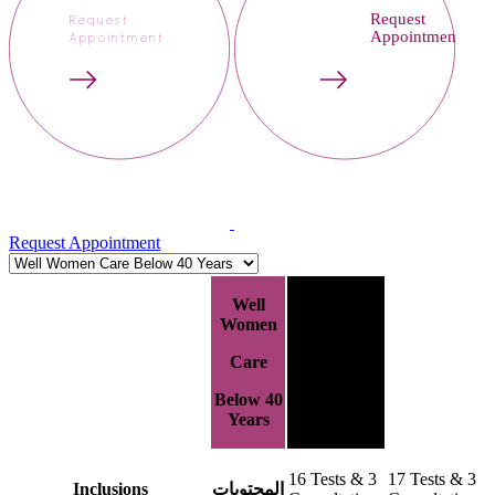
Request
Request
Appointment
Appointment
Request Appointment
Well
Well
Women
Women
Care
Care
Below 40
Above 40
Years
Years
16 Tests & 3
17 Tests & 3
Inclusions
المحتويات