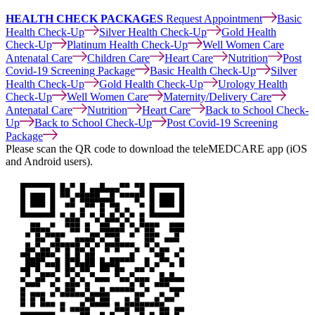
HEALTH CHECK PACKAGES
Request Appointment
Basic
Health Check-Up
Silver Health Check-Up
Gold Health
Check-Up
Platinum Health Check-Up
Well Women Care
Antenatal Care
Children Care
Heart Care
Nutrition
Post
Covid-19 Screening Package
Basic Health Check-Up
Silver
Health Check-Up
Gold Health Check-Up
Urology Health
Check-Up
Well Women Care
Maternity/Delivery Care
Antenatal Care
Nutrition
Heart Care
Back to School Check-
Up
Back to School Check-Up
Post Covid-19 Screening
Package
Please scan the QR code to download the teleMEDCARE app (iOS
and Android users).