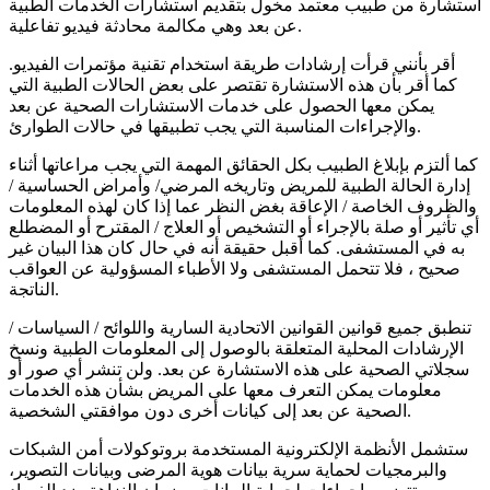
استشارة من طبيب معتمد مخول بتقديم استشارات الخدمات الطبية
عن بعد وهي مكالمة محادثة فيديو تفاعلية.
أقر بأنني قرأت إرشادات طريقة استخدام تقنية مؤتمرات الفيديو.
كما أقر بأن هذه الاستشارة تقتصر على بعض الحالات الطبية التي
يمكن معها الحصول على خدمات الاستشارات الصحية عن بعد
والإجراءات المناسبة التي يجب تطبيقها في حالات الطوارئ.
كما ألتزم بإبلاغ الطبيب بكل الحقائق المهمة التي يجب مراعاتها أثناء
إدارة الحالة الطبية للمريض وتاريخه المرضي/ وأمراض الحساسية /
والظروف الخاصة / الإعاقة بغض النظر عما إذا كان لهذه المعلومات
أي تأثير أو صلة بالإجراء أو التشخيص أو العلاج / المقترح أو المضطلع
به في المستشفى. كما أقبل حقيقة أنه في حال كان هذا البيان غير
صحيح ، فلا تتحمل المستشفى ولا الأطباء المسؤولية عن العواقب
الناتجة.
تنطبق جميع قوانين القوانين الاتحادية السارية واللوائح / السياسات /
الإرشادات المحلية المتعلقة بالوصول إلى المعلومات الطبية ونسخ
سجلاتي الصحية على هذه الاستشارة عن بعد. ولن تنشر أي صور أو
معلومات يمكن التعرف معها على المريض بشأن هذه الخدمات
الصحية عن بعد إلى كيانات أخرى دون موافقتي الشخصية.
ستشمل الأنظمة الإلكترونية المستخدمة بروتوكولات أمن الشبكات
والبرمجيات لحماية سرية بيانات هوية المرضى وبيانات التصوير،