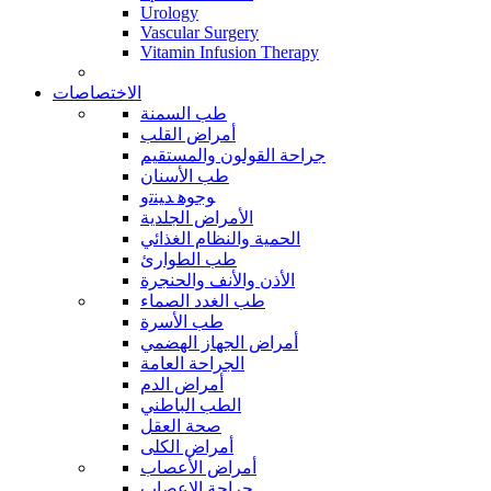
Urology
Vascular Surgery
Vitamin Infusion Therapy
الاختصاصات
طب السمنة
أمراض القلب
جراحة القولون والمستقيم
طب الأسنان
ﻮﺟﻮﻫ ﺪﻴﻨﺗﻭ
الأمراض الجلدية
الحمية والنظام الغذائي
طب الطوارئ
الأذن والأنف والحنجرة
طب الغدد الصماء
طب الأسرة
أمراض الجهاز الهضمي
الجراحة العامة
أمراض الدم
الطب الباطني
صحة العقل
أمراض الكلى
أمراض الأعصاب
جراحة الاعصاب