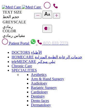
TEXT SIZE
حجم الخط
GREYSCALE
رمادي
COLOR
مقياس رمادي
800 633 2273
Patient Portal
DOCTORS
الأطباء
HOMECARE
خدمات الرعاية الطبية المنزلية
teleMEDCARE
تيلي ميدكير
Chronic Care
SPECIALITIES
Aesthetics
Arm & Hand Surgery
Audiology
Bariatric Surgery
Cardiology
Dentistry
Dento faces
Dermatology