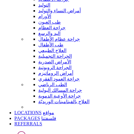
التوليد
أمراض النساء والتوليد
الأورام
طب العيون
جراحة العظام
اليد والرسغ
جراحة عظام الأطفال
طب الأطفال
العلاج الطبيعي
الجراحة التجميلية
الأمراض الصدرية
الجراحة الروبوتية
أمراض الروماتيزم
جراحة العمود الفقري
الطب الرياضي
جراحة المسالك البولية
جراحة الأوعية الدموية
العلاج بالفيتامينات الوريديّة
LOCATIONS
مواقع
PACKAGES
فلسفتنا
REFERRALS