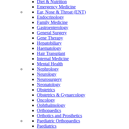
Diet & Nutrition
Emergency Medicine
Ear, Nose & Throat (ENT)
Endocrinology
Family Medicine
Gastroenterology
General Surgery
Gene Therapy
Hepatobiliary
Haematology
Hair Transplant
Internal Medicine
Mental Health
Nephrology
Neurology
Neurosurgery
Neonatology
Obstetrics
Obstetrics & Gynaecology
Oncology
Ophthalmology
Orthopaedics
Orthotics and Prosthetics
Paediatric Orthopaedics
Paediatrics