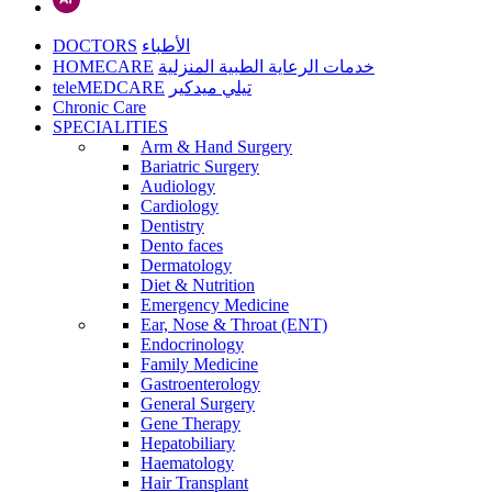
DOCTORS
الأطباء
HOMECARE
خدمات الرعاية الطبية المنزلية
teleMEDCARE
تيلي ميدكير
Chronic Care
SPECIALITIES
Arm & Hand Surgery
Bariatric Surgery
Audiology
Cardiology
Dentistry
Dento faces
Dermatology
Diet & Nutrition
Emergency Medicine
Ear, Nose & Throat (ENT)
Endocrinology
Family Medicine
Gastroenterology
General Surgery
Gene Therapy
Hepatobiliary
Haematology
Hair Transplant