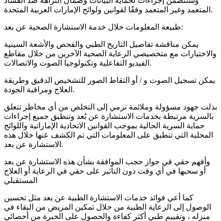
وستتضمن إجراءات لحماية البيانات وضمان النزاهة ضد الفساد
المتعمد وغير المتعمد وفقًا لقوانين ولوائح الإمارات العربية المتحدة.
طبيعة المعلومات خلال خدمة الاستشارة الصحية عن بعد:
يمكن مناقشة تفاصيل التاريخ الطبي والفحص والأشعة السينية
والاختبارات مع متخصيصي الرعاية الصحية الآخرين من خلال مقاطع
الفيديو التفاعلية وتكنولوجيا الصوت والاتصالات.
يمكن تسجيل الصوت و / أو التقاط الصور للتشخيص الدقيق وطريقة
العلاج ومراقبة الجودة.
بذلت جهود مسؤولة وملائمة ترمي إلى التخلص من أي مخاطر تتعلق
بالسرية مرتبطة بخدمات الاستشارة عن بُعد وتنطبق جميع إجراءات
حماية السرية الحالية بموجب القوانين الاتحادية الإماراتية واللوائح
المحلية التي تنطبق على المعلومات التي تم الكشف عنها خلال هذه
الاستشارة عن بعد.
وأفهم حقي في جواز حجب الموافقة بشأن هذه الاستشارة عن بعد
أو سحبها في أي وقت دون التأثير على حقي في الرعاية أو العلاج
المستقبلي
كما أعي فوائد خدمات الاستشارة الطبية عن بعد مثل تحسين
الوصول إلى الرعاية الطبية من خلال تمكين المريض من البقاء في
منزله ، وتقييم طبي أكثر كفاءة والحصول على الخبرة من أخصائي