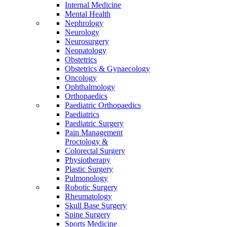
Internal Medicine
Mental Health
Nephrology
Neurology
Neurosurgery
Neonatology
Obstetrics
Obstetrics & Gynaecology
Oncology
Ophthalmology
Orthopaedics
Paediatric Orthopaedics
Paediatrics
Paediatric Surgery
Pain Management
Proctology &
Colorectal Surgery
Physiotherapy
Plastic Surgery
Pulmonology
Robotic Surgery
Rheumatology
Skull Base Surgery
Spine Surgery
Sports Medicine