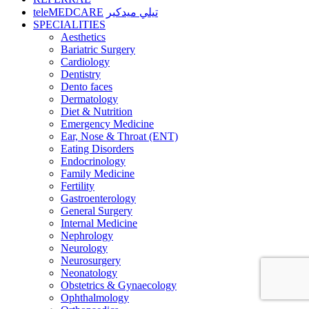
teleMEDCARE
تيلي ميدكير
SPECIALITIES
Aesthetics
Bariatric Surgery
Cardiology
Dentistry
Dento faces
Dermatology
Diet & Nutrition
Emergency Medicine
Ear, Nose & Throat (ENT)
Eating Disorders
Endocrinology
Family Medicine
Fertility
Gastroenterology
General Surgery
Internal Medicine
Nephrology
Neurology
Neurosurgery
Neonatology
Obstetrics & Gynaecology
Ophthalmology