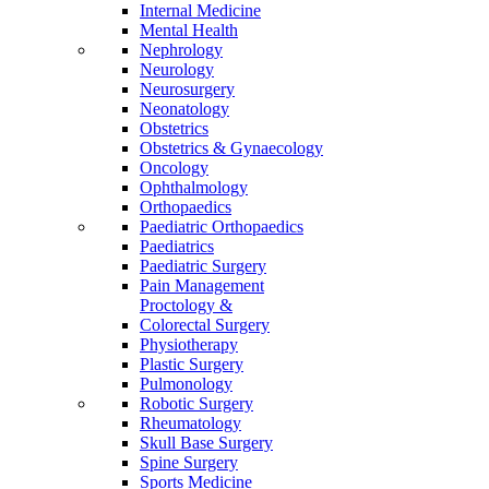
Internal Medicine
Mental Health
Nephrology
Neurology
Neurosurgery
Neonatology
Obstetrics
Obstetrics & Gynaecology
Oncology
Ophthalmology
Orthopaedics
Paediatric Orthopaedics
Paediatrics
Paediatric Surgery
Pain Management
Proctology &
Colorectal Surgery
Physiotherapy
Plastic Surgery
Pulmonology
Robotic Surgery
Rheumatology
Skull Base Surgery
Spine Surgery
Sports Medicine