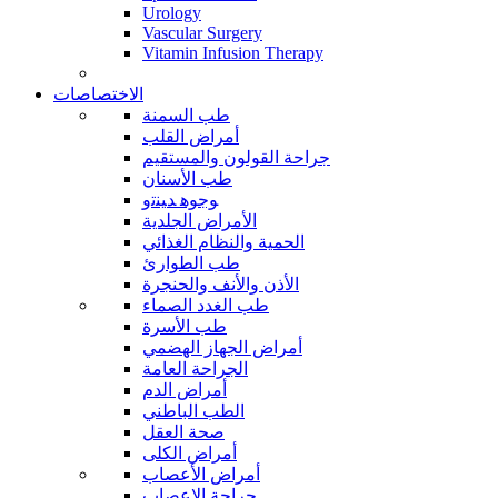
Urology
Vascular Surgery
Vitamin Infusion Therapy
الاختصاصات
طب السمنة
أمراض القلب
جراحة القولون والمستقيم
طب الأسنان
ﻮﺟﻮﻫ ﺪﻴﻨﺗﻭ
الأمراض الجلدية
الحمية والنظام الغذائي
طب الطوارئ
الأذن والأنف والحنجرة
طب الغدد الصماء
طب الأسرة
أمراض الجهاز الهضمي
الجراحة العامة
أمراض الدم
الطب الباطني
صحة العقل
أمراض الكلى
أمراض الأعصاب
جراحة الاعصاب