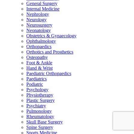
General Surgery
Internal Medicine
Nephrology
Neurology
Neurosurgery
Neonatology
Obstetrics & Gynaecology
Ophthalmology
Orthopaedics
Orthotics and Prosthetics
Osteopathy
Foot & Ankle
Hand & Wrist
Paediatric Orthopaedics
Paediatrics
Podiatric
Psychology
Physiotherapy
Plastic Surgery
Psychiatry
Pulmonology
Rheumatology
Skull Base Surgery
Spine Surgery
Sports Medicine