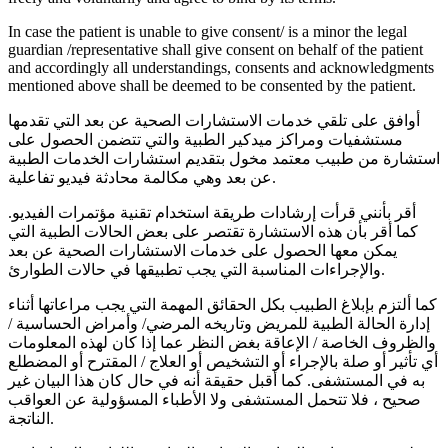
In case the patient is unable to give consent/ is a minor the legal
guardian /representative shall give consent on behalf of the patient
and accordingly all understandings, consents and acknowledgments
mentioned above shall be deemed to be consented by the patient.
أوافق على تلقي خدمات الاستشارات الصحية عن بعد التي تقدمها
مستشفيات ومراكز ميدكير الطبية والتي تتضمن الحصول على
استشارة من طبيب معتمد مخول بتقديم استشارات الخدمات الطبية
عن بعد وهي مكالمة محادثة فيديو تفاعلية.
أقر بأنني قرأت إرشادات طريقة استخدام تقنية مؤتمرات الفيديو.
كما أقر بأن هذه الاستشارة تقتصر على بعض الحالات الطبية التي
يمكن معها الحصول على خدمات الاستشارات الصحية عن بعد
والإجراءات المناسبة التي يجب تطبيقها في حالات الطوارئ.
كما ألتزم بإبلاغ الطبيب بكل الحقائق المهمة التي يجب مراعاتها أثناء
إدارة الحالة الطبية للمريض وتاريخه المرضي/ وأمراض الحساسية /
والظروف الخاصة / الإعاقة بغض النظر عما إذا كان لهذه المعلومات
أي تأثير أو صلة بالإجراء أو التشخيص أو العلاج / المقترح أو المضطلع
به في المستشفى. كما أقبل حقيقة أنه في حال كان هذا البيان غير
صحيح ، فلا تتحمل المستشفى ولا الأطباء المسؤولية عن العواقب
الناتجة.