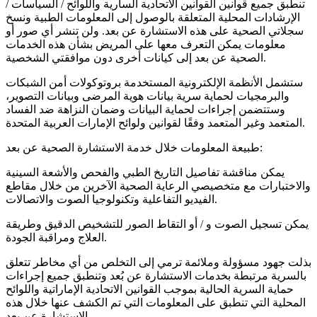
تنطبق جميع قوانين القوانين الاتحادية السارية واللوائح / السياسات /
الإرشادات المحلية المتعلقة بالوصول إلى المعلومات الطبية ونسخ
سجلاتي الصحية على هذه الاستشارة عن بعد. ولن تنشر أي صور أو
معلومات يمكن التعرف معها على المريض بشأن هذه الخدمات
الصحية عن بعد إلى كيانات أخرى دون موافقتي الشخصية.
ستشمل الأنظمة الإلكترونية المستخدمة بروتوكولات أمن الشبكات
والبرمجيات لحماية سرية بيانات هوية المرضى وبيانات التصوير،
وستتضمن إجراءات لحماية البيانات وضمان النزاهة ضد الفساد
المتعمد وغير المتعمد وفقًا لقوانين ولوائح الإمارات العربية المتحدة.
طبيعة المعلومات خلال خدمة الاستشارة الصحية عن بعد:
يمكن مناقشة تفاصيل التاريخ الطبي والفحص والأشعة السينية
والاختبارات مع متخصيصي الرعاية الصحية الآخرين من خلال مقاطع
الفيديو التفاعلية وتكنولوجيا الصوت والاتصالات.
يمكن تسجيل الصوت و / أو التقاط الصور للتشخيص الدقيق وطريقة
العلاج ومراقبة الجودة.
بذلت جهود مسؤولة وملائمة ترمي إلى التخلص من أي مخاطر تتعلق
بالسرية مرتبطة بخدمات الاستشارة عن بُعد وتنطبق جميع إجراءات
حماية السرية الحالية بموجب القوانين الاتحادية الإماراتية واللوائح
المحلية التي تنطبق على المعلومات التي تم الكشف عنها خلال هذه
الاستشارة عن بعد.