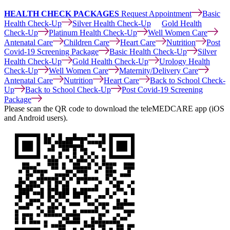
HEALTH CHECK PACKAGES
Request Appointment
Basic
Health Check-Up
Silver Health Check-Up
Gold Health
Check-Up
Platinum Health Check-Up
Well Women Care
Antenatal Care
Children Care
Heart Care
Nutrition
Post
Covid-19 Screening Package
Basic Health Check-Up
Silver
Health Check-Up
Gold Health Check-Up
Urology Health
Check-Up
Well Women Care
Maternity/Delivery Care
Antenatal Care
Nutrition
Heart Care
Back to School Check-
Up
Back to School Check-Up
Post Covid-19 Screening
Package
Please scan the QR code to download the teleMEDCARE app (iOS
and Android users).