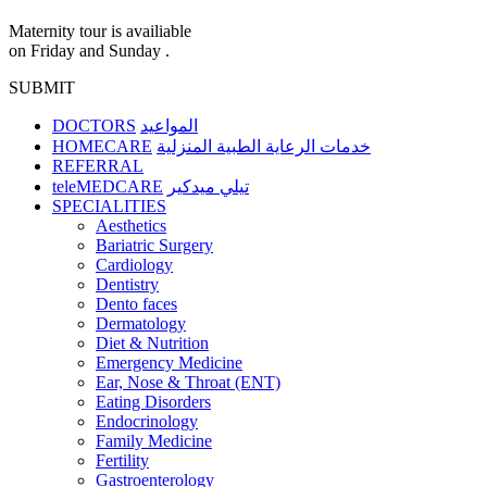
Maternity tour is availiable
on Friday and Sunday .
SUBMIT
DOCTORS
المواعيد
HOMECARE
خدمات الرعاية الطبية المنزلية
REFERRAL
teleMEDCARE
تيلي ميدكير
SPECIALITIES
Aesthetics
Bariatric Surgery
Cardiology
Dentistry
Dento faces
Dermatology
Diet & Nutrition
Emergency Medicine
Ear, Nose & Throat (ENT)
Eating Disorders
Endocrinology
Family Medicine
Fertility
Gastroenterology