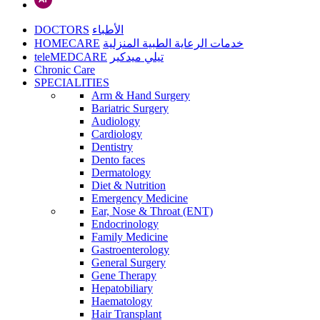
DOCTORS
الأطباء
HOMECARE
خدمات الرعاية الطبية المنزلية
teleMEDCARE
تيلي ميدكير
Chronic Care
SPECIALITIES
Arm & Hand Surgery
Bariatric Surgery
Audiology
Cardiology
Dentistry
Dento faces
Dermatology
Diet & Nutrition
Emergency Medicine
Ear, Nose & Throat (ENT)
Endocrinology
Family Medicine
Gastroenterology
General Surgery
Gene Therapy
Hepatobiliary
Haematology
Hair Transplant