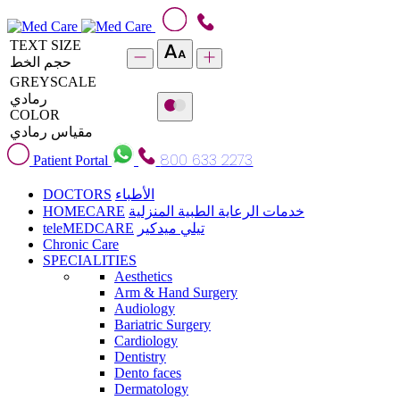
TEXT SIZE
حجم الخط
GREYSCALE
رمادي
COLOR
مقياس رمادي
800 633 2273
Patient Portal
DOCTORS
الأطباء
HOMECARE
خدمات الرعاية الطبية المنزلية
teleMEDCARE
تيلي ميدكير
Chronic Care
SPECIALITIES
Aesthetics
Arm & Hand Surgery
Audiology
Bariatric Surgery
Cardiology
Dentistry
Dento faces
Dermatology