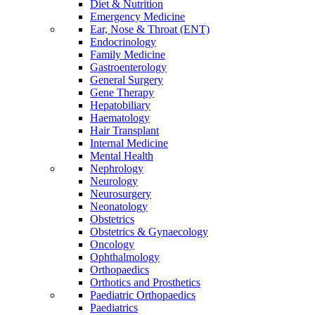
Diet & Nutrition
Emergency Medicine
Ear, Nose & Throat (ENT)
Endocrinology
Family Medicine
Gastroenterology
General Surgery
Gene Therapy
Hepatobiliary
Haematology
Hair Transplant
Internal Medicine
Mental Health
Nephrology
Neurology
Neurosurgery
Neonatology
Obstetrics
Obstetrics & Gynaecology
Oncology
Ophthalmology
Orthopaedics
Orthotics and Prosthetics
Paediatric Orthopaedics
Paediatrics