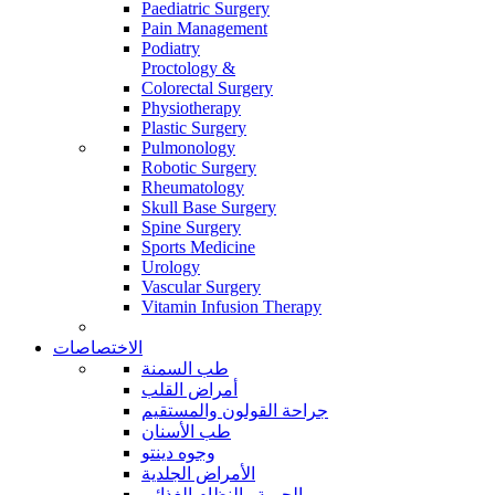
Paediatric Surgery
Pain Management
Podiatry
Proctology &
Colorectal Surgery
Physiotherapy
Plastic Surgery
Pulmonology
Robotic Surgery
Rheumatology
Skull Base Surgery
Spine Surgery
Sports Medicine
Urology
Vascular Surgery
Vitamin Infusion Therapy
الاختصاصات
طب السمنة
أمراض القلب
جراحة القولون والمستقيم
طب الأسنان
وجوه دينتو
الأمراض الجلدية
الحمية والنظام الغذائي