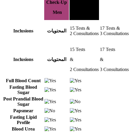
Check-Up
Women
Men
15 Tests &
17 Tests &
Inclusions
المحتويات
2 Consultations
3 Consultations
15 Tests
17 Tests
Inclusions
المحتويات
&
&
2 Consultations
3 Consultations
Full Blood Count
Fasting Blood
Sugar
Post Prandial Blood
Sugar
Papsmear
Fasting Lipid
Profile
Blood Urea