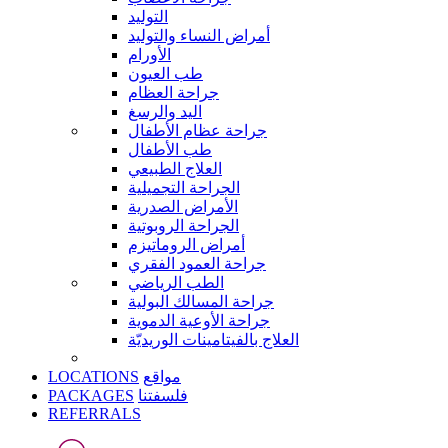
التوليد
أمراض النساء والتوليد
الأورام
طب العيون
جراحة العظام
اليد والرسغ
جراحة عظام الأطفال
طب الأطفال
العلاج الطبيعي
الجراحة التجميلية
الأمراض الصدرية
الجراحة الروبوتية
أمراض الروماتيزم
جراحة العمود الفقري
الطب الرياضي
جراحة المسالك البولية
جراحة الأوعية الدموية
العلاج بالفيتامينات الوريديّة
LOCATIONS
مواقع
PACKAGES
فلسفتنا
REFERRALS