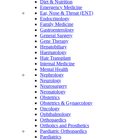
Diet & Nutrition
Emergency Medicine
Ear, Nose & Throat (ENT)
Endocrinology
Family Medicine
Gastroenterology
General Surgery
Gene Therapy
Hepatobiliary
Haematology
Hair Transplant
Internal Medicine
Mental Health
Nephrology
Neurology
Neurosurgery
Neonatology
Obstetrics
Obstetrics & Gynaecology
Oncology
Ophthalmology
Orthopaedics
Orthotics and Prosthetics
Paediatric Orthopaedics
Paediatrics