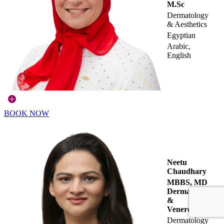
M.Sc
Dermatology
& Aesthetics
Egyptian
Arabic,
English
BOOK NOW
Neetu
Chaudhary
MBBS, MD
Dermatology
&
Venereology
Dermatology