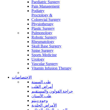
Paediatric Surgery
Pain Management
Podiatry
Proctology &
Colorectal Surgery
Physiotherapy
Plastic Surgery
Pulmonology
Robotic Surgery
Rheumatology
Skull Base Surgery
Spine Surgery
Sports Medicine
Urology
Vascular Surgery
Vitamin Infusion Therapy
الاختصاصات
طب السمنة
أمراض القلب
جراحة القولون والمستقيم
طب الأسنان
وجوه دينتو
الأمراض الجلدية
الحمية والنظام الغذائي