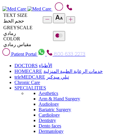
TEXT SIZE
حجم الخط
GREYSCALE
رمادي
COLOR
مقياس رمادي
800 633 2273
Patient Portal
DOCTORS
الأطباء
HOMECARE
خدمات الرعاية الطبية المنزلية
teleMEDCARE
تيلي ميدكير
Chronic Care
SPECIALITIES
Aesthetics
Arm & Hand Surgery
Audiology
Bariatric Surgery
Cardiology
Dentistry
Dento faces
Dermatology