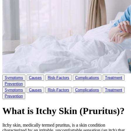
Symptoms
Causes
Risk-Factors
Complications
Treatment
Prevention
Symptoms
Causes
Risk-Factors
Complications
Treatment
Prevention
What is Itchy Skin (Pruritus)?
Itchy skin, medically termed pruritus, is a skin condition
characterized by an irritable, uncomfortable sensation (an itch) that