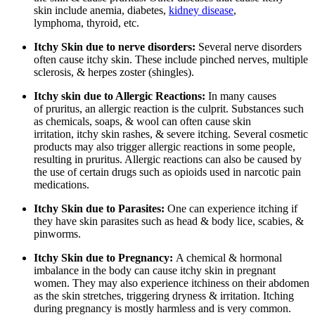
skin include anemia, diabetes,
kidney disease
,
lymphoma, thyroid, etc.
Itchy Skin due to nerve disorders:
Several nerve disorders
often cause itchy skin. These include pinched nerves, multiple
sclerosis, & herpes zoster (shingles).
Itchy skin due to Allergic Reactions:
In many causes
of pruritus, an allergic reaction is the culprit. Substances such
as chemicals, soaps, & wool can often cause skin
irritation, itchy skin rashes, & severe itching. Several cosmetic
products may also trigger allergic reactions in some people,
resulting in pruritus. Allergic reactions can also be caused by
the use of certain drugs such as opioids used in narcotic pain
medications.
Itchy Skin due to Parasites:
One can experience itching if
they have skin parasites such as head & body lice, scabies, &
pinworms.
Itchy Skin due to Pregnancy:
A chemical & hormonal
imbalance in the body can cause itchy skin in pregnant
women. They may also experience itchiness on their abdomen
as the skin stretches, triggering dryness & irritation. Itching
during pregnancy is mostly harmless and is very common.