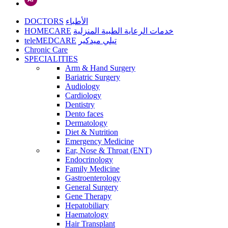
DOCTORS
الأطباء
HOMECARE
خدمات الرعاية الطبية المنزلية
teleMEDCARE
تيلي ميدكير
Chronic Care
SPECIALITIES
Arm & Hand Surgery
Bariatric Surgery
Audiology
Cardiology
Dentistry
Dento faces
Dermatology
Diet & Nutrition
Emergency Medicine
Ear, Nose & Throat (ENT)
Endocrinology
Family Medicine
Gastroenterology
General Surgery
Gene Therapy
Hepatobiliary
Haematology
Hair Transplant