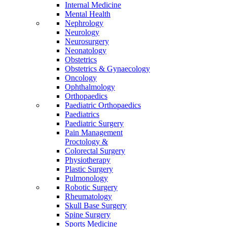
Internal Medicine
Mental Health
Nephrology
Neurology
Neurosurgery
Neonatology
Obstetrics
Obstetrics & Gynaecology
Oncology
Ophthalmology
Orthopaedics
Paediatric Orthopaedics
Paediatrics
Paediatric Surgery
Pain Management
Proctology &
Colorectal Surgery
Physiotherapy
Plastic Surgery
Pulmonology
Robotic Surgery
Rheumatology
Skull Base Surgery
Spine Surgery
Sports Medicine