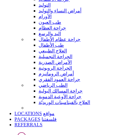
التوليد
أمراض النساء والتوليد
الأورام
طب العيون
جراحة العظام
اليد والرسغ
جراحة عظام الأطفال
طب الأطفال
العلاج الطبيعي
الجراحة التجميلية
الأمراض الصدرية
الجراحة الروبوتية
أمراض الروماتيزم
جراحة العمود الفقري
الطب الرياضي
جراحة المسالك البولية
جراحة الأوعية الدموية
العلاج بالفيتامينات الوريديّة
LOCATIONS
مواقع
PACKAGES
فلسفتنا
REFERRALS