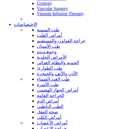
Urology
Vascular Surgery
Vitamin Infusion Therapy
الاختصاصات
طب السمنة
أمراض القلب
جراحة القولون والمستقيم
طب الأسنان
ﻮﺟﻮﻫ ﺪﻴﻨﺗﻭ
الأمراض الجلدية
الحمية والنظام الغذائي
طب الطوارئ
الأذن والأنف والحنجرة
طب الغدد الصماء
طب الأسرة
أمراض الجهاز الهضمي
الجراحة العامة
أمراض الدم
الطب الباطني
صحة العقل
أمراض الكلى
أمراض الأعصاب
جراحة الاعصاب