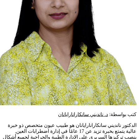
كتب بواسطة:
د. نانديني سانكارانارايانان
الدكتور نانديني سانكارانارايانان هو طبيب عيون متخصص ذو خبرة
عالية يتمتع بخبرة تزيد عن 17 عامًا في إدارة اضطرابات العين.
ينصب تركيزها السريري على الإدارة الطبية والجراحية لجميع أشكال