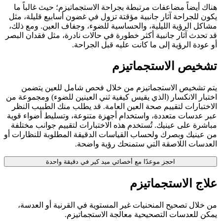
هناك أيضاً مضاعفات مرتبطة بجراحة الاستجماتيزم؛ حيث غالباً ما
يكون للجراحة آثار جانبية مؤقتة تزول في غضون أسابيع قليلة، مثل
مشاكل الرؤية الليلية، والحساسية للضوء، وجفاف العين. ومع ذلك،
قد تحدث آثار جانبية أكثر خطورة في حالات نادرة، مثل فقدان البصر
أو عودة الرؤية إلى ما كانت عليه قبل الجراحة.
تشخيص الاستجماتيزم
يتم تشخيص الاستجماتيزم من خلال فحص شامل للعين يتضمن
اختبار الانكسار (الذي يقيس كيفية ثني العينين للضوء) ومجموعة من
الاختبارات لتقييم صحة العين العامة. قد يطلب منك الطبيب النظر
عبر عدسات متعددة، واستخدام أجهزة متنوعة، وتسليط أضواء قوية
مباشرة على عينيك. تُستخدم هذه الاختبارات لتقييم جوانب مختلفة
من عينيك وبصرك ولحساب القياسات الدقيقة المطلوبة للنظارات أو
العدسات اللاصقة التي ستمنحك رؤية واضحة.
احجز موعدًا مع أخصائي ميد كير في دقيقة واحدة
علاج الاستجماتيزم
من خلال تصحيح المنحنيات غير المستوية في القرنية أو العدسة،
يمكن للعدسات التصحيحية معالجة الاستجماتيزم.