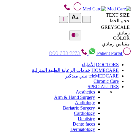
TEXT SIZE
حجم الخط
GREYSCALE
رمادي
COLOR
مقياس رمادي
800 633 2273
Patient Portal
DOCTORS
الأطباء
HOMECARE
خدمات الرعاية الطبية المنزلية
teleMEDCARE
تيلي ميدكير
Chronic Care
SPECIALITIES
Aesthetics
Arm & Hand Surgery
Audiology
Bariatric Surgery
Cardiology
Dentistry
Dento faces
Dermatology