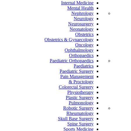
Internal Medicine
Mental Health
Nephrology
Neurology
Neurosurgery
Neonatology
Obstetrics
Obstetrics & Gynaecology
Oncology
Ophthalmology
Orthopaedics
Paediatric Orthopaedics
Paediatrics
Paediatric Surgery
Pain Management
Proctology &
Colorectal Surgery
Physiotherapy
Plastic Surgery
Pulmonology
Robotic Surgery
Rheumatology
Skull Base Surgery
Spine Surgery
Sports Medicine