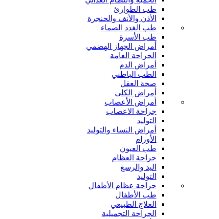
طب الطوارئ
الأذن والأنف والحنجرة
طب الغدد الصماء
طب الأسرة
أمراض الجهاز الهضمي
الجراحة العامة
أمراض الدم
الطب الباطني
صحة العقل
أمراض الكلى
أمراض الأعصاب
جراحة الاعصاب
التوليد
أمراض النساء والتوليد
الأورام
طب العيون
جراحة العظام
اليد والرسغ
التوليد
جراحة عظام الأطفال
طب الأطفال
العلاج الطبيعي
الجراحة التجميلية