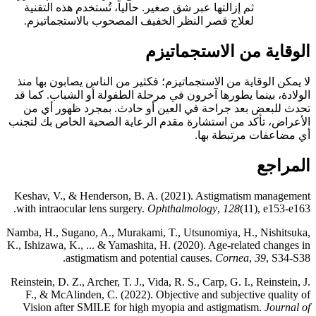
ثم إزالتها عبر شق صغير. حالياً، تُستخدم هذه التقنية
لعلاج قصر النظر الخفيف المصحوب بالاستجماتيزم.
الوقاية من الاستجماتيزم
لا يمكن الوقاية من الاستجماتيزم؛ فكثير من الناس يصابون بها منذ
الولادة، بينما يطورها آخرون في مرحلة الطفولة أو الشباب. كما قد
تحدث للبعض بعد جراحة في العين أو حادث. بمجرد ظهور أي من
الأعراض، تأكد من استشارة مقدم الرعاية الصحية الخاص بك لتجنب
أي مضاعفات مرتبطة بها.
المراجع
Keshav, V., & Henderson, B. A. (2021). Astigmatism management
with intraocular lens surgery.
Ophthalmology
,
128
(11), e153-e163.
Namba, H., Sugano, A., Murakami, T., Utsunomiya, H., Nishitsuka,
K., Ishizawa, K., ... & Yamashita, H. (2020). Age-related changes in
astigmatism and potential causes.
Cornea
,
39
, S34-S38.
Reinstein, D. Z., Archer, T. J., Vida, R. S., Carp, G. I., Reinstein, J.
F., & McAlinden, C. (2022). Objective and subjective quality of
Vision after SMILE for high myopia and astigmatism.
Journal of