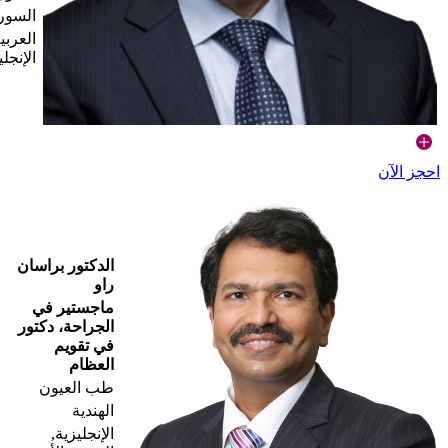
السور
العربي
الإنجلي
احجز الآن
الدكتور براسان
راو
ماجستير في
الجراحة، دكتور
في تقويم
العظام
طب العيون
الهندية
الإنجليزية,