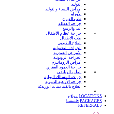
التوليد
أمراض النساء والتوليد
الأورام
طب العيون
جراحة العظام
اليد والرسغ
جراحة عظام الأطفال
طب الأطفال
العلاج الطبيعي
الجراحة التجميلية
الأمراض الصدرية
الجراحة الروبوتية
أمراض الروماتيزم
جراحة العمود الفقري
الطب الرياضي
جراحة المسالك البولية
جراحة الأوعية الدموية
العلاج بالفيتامينات الوريديّة
LOCATIONS
مواقع
PACKAGES
فلسفتنا
REFERRALS