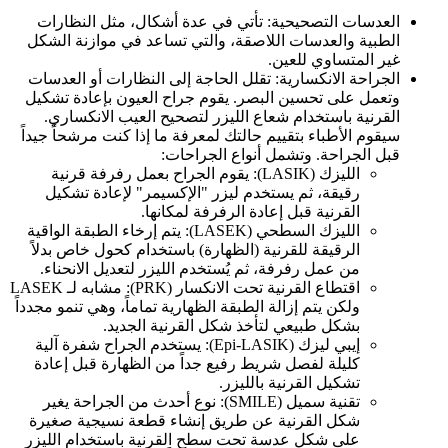
العدسات التصحيحية: تأتي في عدة أشكال، مثل النظارات
الطبية والعدسات اللاصقة، والتي تساعد في موازنة الشكل
غير المتساوي للعين.
الجراحة الانكسارية: تقلل الحاجة إلى النظارات أو العدسات
وتعمل على تحسين البصر. يقوم جراح العيون بإعادة تشكيل
القرنية باستخدام شعاع الليزر لتصحيح العيب الانكساري.
سيقوم الأطباء بتقييم حالتك لمعرفة ما إذا كنت مرشحاً جيداً
قبل الجراحة. وتشمل أنواع الجراحات:
الليزك (LASIK): يقوم الجراح بعمل رفرفة قرنية
رقيقة، ثم يستخدم ليزر "الإكسيمر" لإعادة تشكيل
القرنية قبل إعادة الرفرفة لمكانها.
الليزك السطحي (LASEK): يتم إرخاء الطبقة الواقية
الرقيقة للقرنية (الظهارة) باستخدام كحول خاص بدلاً
من عمل رفرفة، ثم يُستخدم الليزر لتعديل الانحناء.
اقتطاع القرنية تحت الانكسار (PRK): مشابه لـ LASEK
ولكن يتم إزالة الطبقة الظهارية تماماً، وهي تنمو مجدداً
بشكل طبيعي لتأخذ شكل القرنية الجديد.
إيبي ليزك (Epi-LASIK): يستخدم الجراح شفرة آلية
كليلة لفصل شريط رفيع جداً من الظهارة قبل إعادة
تشكيل القرنية بالليزر.
تقنية سميل (SMILE): نوع أحدث من الجراحة يغير
شكل القرنية عن طريق إنشاء قطعة نسيجية صغيرة
على شكل عدسة تحت سطح القرنية باستخدام الليزر