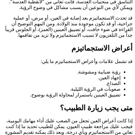
التناسق في منحنيات العدسة، فأنت تعاني من "لانقطية العدسة".
ويمكن لأي من النوعين أن يسبب مشاكل في وضوح الرؤية.
قد تحدث الاستجماتيزم بعد إصابة في العين، أو مرض، أو عملية
جراحية، أو قد تكون موجودة منذ الولادة. ومن المهم التوضيح أن
القراءة في ضوء خافت، أو تضييق العينين (الغمز)، أو الجلوس قريباً
جداً من التلفزيون لا تسبب الاستجماتيزم ولا تزيد من تفاقمها.
أعراض الاستجماتيزم
قد تشمل علامات وأعراض الاستجماتيزم ما يلي:
رؤية ضبابية ومشوشة.
إجهاد العين.
الصداع.
صعوبات في الرؤية الليلية.
تضييق العينين باستمرار لمحاولة الرؤية بوضوح.
متى يجب زيارة الطبيب؟
إذا كانت أعراض العين تجعل من الصعب عليك أداء مهامك اليومية،
فيجب عليك مراجعة طبيب العيون. يمكن للطبيب تحديد ما إذا كنت
تعاني من الاستجماتيزم وبأي درجة، وبعد ذلك يمكنه تقديم المشورة