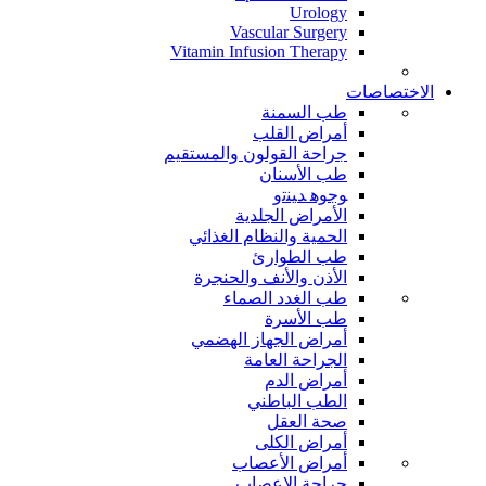
Urology
Vascular Surgery
Vitamin Infusion Therapy
الاختصاصات
طب السمنة
أمراض القلب
جراحة القولون والمستقيم
طب الأسنان
ﻮﺟﻮﻫ ﺪﻴﻨﺗﻭ
الأمراض الجلدية
الحمية والنظام الغذائي
طب الطوارئ
الأذن والأنف والحنجرة
طب الغدد الصماء
طب الأسرة
أمراض الجهاز الهضمي
الجراحة العامة
أمراض الدم
الطب الباطني
صحة العقل
أمراض الكلى
أمراض الأعصاب
جراحة الاعصاب