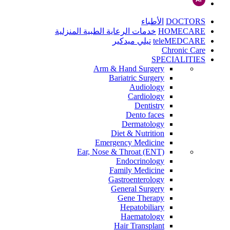
DOCTORS
الأطباء
HOMECARE
خدمات الرعاية الطبية المنزلية
teleMEDCARE
تيلي ميدكير
Chronic Care
SPECIALITIES
Arm & Hand Surgery
Bariatric Surgery
Audiology
Cardiology
Dentistry
Dento faces
Dermatology
Diet & Nutrition
Emergency Medicine
Ear, Nose & Throat (ENT)
Endocrinology
Family Medicine
Gastroenterology
General Surgery
Gene Therapy
Hepatobiliary
Haematology
Hair Transplant