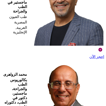
ماجستير في
الطب
والجراحة
طب العيون
المصرية
العربية,
الإنجليزية
احجز الآن
محمد الزواهرى
بكالوريوس
الطب
والجراحة،
ماجستير،
دكتور في
الطب، دكتوراه