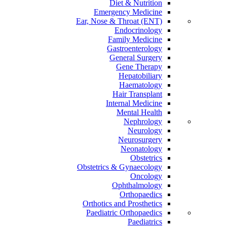
Diet & Nutrition
Emergency Medicine
Ear, Nose & Throat (ENT)
Endocrinology
Family Medicine
Gastroenterology
General Surgery
Gene Therapy
Hepatobiliary
Haematology
Hair Transplant
Internal Medicine
Mental Health
Nephrology
Neurology
Neurosurgery
Neonatology
Obstetrics
Obstetrics & Gynaecology
Oncology
Ophthalmology
Orthopaedics
Orthotics and Prosthetics
Paediatric Orthopaedics
Paediatrics