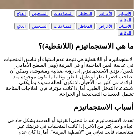
الأسباب
الأعراض
المخاطر
المضاعفات
التشخيص
العلاج
الوقاية
الأسباب
الأعراض
المخاطر
المضاعفات
التشخيص
العلاج
الوقاية
ما هي الاستجماتيزم (اللانقطية)؟
الاستجماتيزم أو اللانقطية هي نتيجة عدم استواء أو تناسق المنحنيات
في عدسة العين الداخلية أو في القرنية (وهي السطح الأمامي
للعين). تؤدي الاستجماتيزم إلى رؤية ضبابية ومشوشة، ويمكن أن
تصاحب قصر النظر أو طول النظر، وغالباً ما تكون موجودة منذ
الولادة. في كثير من الأحيان، لا تكون الحالة شديدة بما يكفي
لاستدعاء التدخل الطبي، أما إذا كانت مؤثرة، فإن العلاجات المتاحة
تشمل العدسات التصحيحية أو الجراحة.
أسباب الاستجماتيزم
تحدث الاستجماتيزم عندما تنحني القرنية أو العدسة بشكل حاد في
اتجاه واحد أكثر من الآخر. إذا كانت المنحنيات في قرنيتك غير
متناسقة، فأنت تعاني من "لانقطية القرنية". أما إذا كان عدم