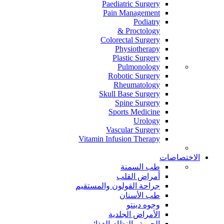
Paediatric Surgery
Pain Management
Podiatry
Proctology &
Colorectal Surgery
Physiotherapy
Plastic Surgery
Pulmonology
Robotic Surgery
Rheumatology
Skull Base Surgery
Spine Surgery
Sports Medicine
Urology
Vascular Surgery
Vitamin Infusion Therapy
الاختصاصات
طب السمنة
أمراض القلب
جراحة القولون والمستقيم
طب الأسنان
وجوه دينتو
الأمراض الجلدية
الحمية والنظام الغذائي