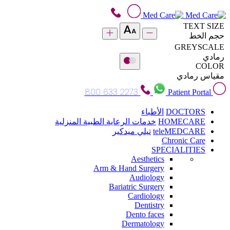
TEXT SIZE
حجم الخط
GREYSCALE
رمادي
COLOR
مقياس رمادي
800 633 2273
Patient Portal
DOCTORS
الأطباء
HOMECARE
خدمات الرعاية الطبية المنزلية
teleMEDCARE
تيلي ميدكير
Chronic Care
SPECIALITIES
Aesthetics
Arm & Hand Surgery
Audiology
Bariatric Surgery
Cardiology
Dentistry
Dento faces
Dermatology