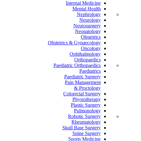
Internal Medicine
Mental Health
Nephrology
Neurology
Neurosurgery
Neonatology
Obstetrics
Obstetrics & Gynaecology
Oncology
Ophthalmology
Orthopaedics
Paediatric Orthopaedics
Paediatrics
Paediatric Surgery
Pain Management
Proctology &
Colorectal Surgery
Physiotherapy
Plastic Surgery
Pulmonology
Robotic Surgery
Rheumatology
Skull Base Surgery
Spine Surgery
Sports Medicine