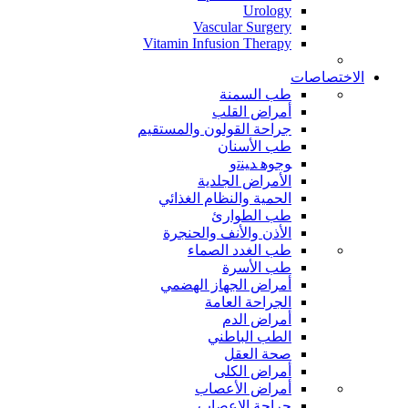
Urology
Vascular Surgery
Vitamin Infusion Therapy
الاختصاصات
طب السمنة
أمراض القلب
جراحة القولون والمستقيم
طب الأسنان
ﻮﺟﻮﻫ ﺪﻴﻨﺗﻭ
الأمراض الجلدية
الحمية والنظام الغذائي
طب الطوارئ
الأذن والأنف والحنجرة
طب الغدد الصماء
طب الأسرة
أمراض الجهاز الهضمي
الجراحة العامة
أمراض الدم
الطب الباطني
صحة العقل
أمراض الكلى
أمراض الأعصاب
جراحة الاعصاب