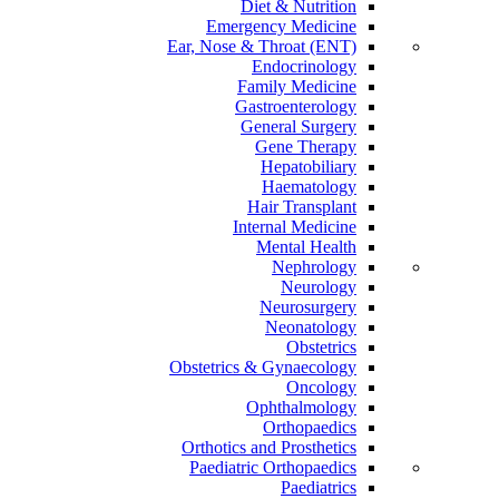
Diet & Nutrition
Emergency Medicine
Ear, Nose & Throat (ENT)
Endocrinology
Family Medicine
Gastroenterology
General Surgery
Gene Therapy
Hepatobiliary
Haematology
Hair Transplant
Internal Medicine
Mental Health
Nephrology
Neurology
Neurosurgery
Neonatology
Obstetrics
Obstetrics & Gynaecology
Oncology
Ophthalmology
Orthopaedics
Orthotics and Prosthetics
Paediatric Orthopaedics
Paediatrics