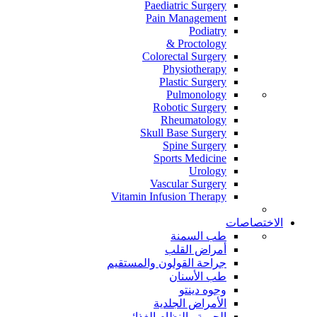
Paediatric Surgery
Pain Management
Podiatry
Proctology &
Colorectal Surgery
Physiotherapy
Plastic Surgery
Pulmonology
Robotic Surgery
Rheumatology
Skull Base Surgery
Spine Surgery
Sports Medicine
Urology
Vascular Surgery
Vitamin Infusion Therapy
الاختصاصات
طب السمنة
أمراض القلب
جراحة القولون والمستقيم
طب الأسنان
وجوه دينتو
الأمراض الجلدية
الحمية والنظام الغذائي