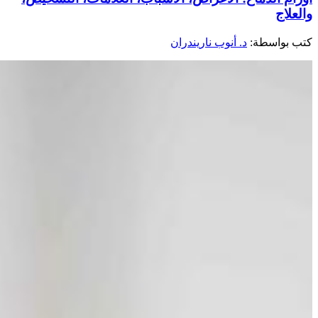
والعلاج
كتب بواسطة:
د. أنوب ناريندران