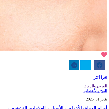
اقرأ أكثر
العيون والرؤية
المخ والأعصاب
يناير 31, 2025
أورام الدماغ: الأعراض، الأسباب، العلامات، التشخيص،