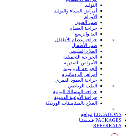
التوليد
أمراض النساء والتوليد
الأورام
طب العيون
جراحة العظام
اليد والرسغ
جراحة عظام الأطفال
طب الأطفال
العلاج الطبيعي
الجراحة التجميلية
الأمراض الصدرية
الجراحة الروبوتية
أمراض الروماتيزم
جراحة العمود الفقري
الطب الرياضي
جراحة المسالك البولية
جراحة الأوعية الدموية
العلاج بالفيتامينات الوريديّة
LOCATIONS
مواقع
PACKAGES
فلسفتنا
REFERRALS