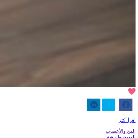
اقرأ أكثر
المخ والأعصاب
العيون والرؤية