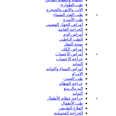
طب الطوارئ
الأذن والأنف والحنجرة
طب الغدد الصماء
طب الأسرة
أمراض الجهاز الهضمي
الجراحة العامة
أمراض الدم
الطب الباطني
صحة العقل
أمراض الكلى
أمراض الأعصاب
جراحة الاعصاب
التوليد
أمراض النساء والتوليد
الأورام
طب العيون
جراحة العظام
اليد والرسغ
التوليد
جراحة عظام الأطفال
طب الأطفال
العلاج الطبيعي
الجراحة التجميلية