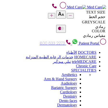
TEXT SIZE
حجم الخط
GREYSCALE
رمادي
COLOR
مقياس رمادي
800 633 2273
Patient Portal
DOCTORS
الأطباء
HOMECARE
خدمات الرعاية الطبية المنزلية
teleMEDCARE
تيلي ميدكير
Chronic Care
SPECIALITIES
Aesthetics
Arm & Hand Surgery
Audiology
Bariatric Surgery
Cardiology
Dentistry
Dento faces
Dermatology