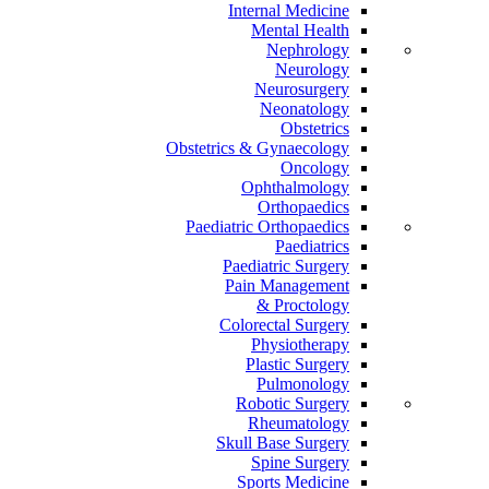
Internal Medicine
Mental Health
Nephrology
Neurology
Neurosurgery
Neonatology
Obstetrics
Obstetrics & Gynaecology
Oncology
Ophthalmology
Orthopaedics
Paediatric Orthopaedics
Paediatrics
Paediatric Surgery
Pain Management
Proctology &
Colorectal Surgery
Physiotherapy
Plastic Surgery
Pulmonology
Robotic Surgery
Rheumatology
Skull Base Surgery
Spine Surgery
Sports Medicine