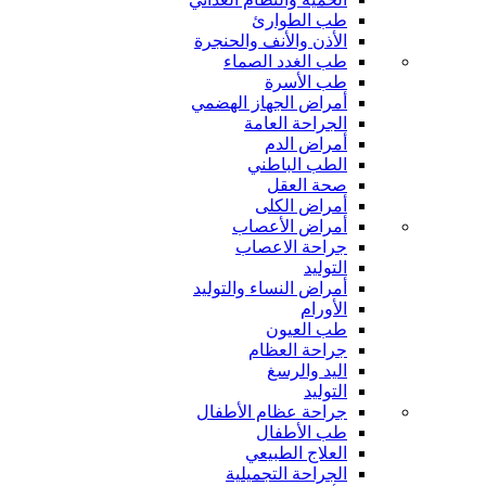
طب الطوارئ
الأذن والأنف والحنجرة
طب الغدد الصماء
طب الأسرة
أمراض الجهاز الهضمي
الجراحة العامة
أمراض الدم
الطب الباطني
صحة العقل
أمراض الكلى
أمراض الأعصاب
جراحة الاعصاب
التوليد
أمراض النساء والتوليد
الأورام
طب العيون
جراحة العظام
اليد والرسغ
التوليد
جراحة عظام الأطفال
طب الأطفال
العلاج الطبيعي
الجراحة التجميلية