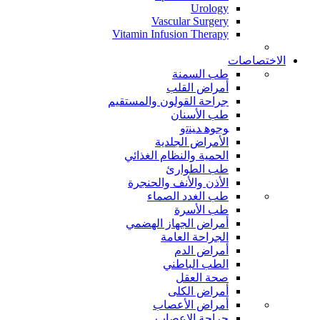
Urology
Vascular Surgery
Vitamin Infusion Therapy
الاختصاصات
طب السمنة
أمراض القلب
جراحة القولون والمستقيم
طب الأسنان
ﻮﺟﻮﻫ ﺪﻴﻨﺗﻭ
الأمراض الجلدية
الحمية والنظام الغذائي
طب الطوارئ
الأذن والأنف والحنجرة
طب الغدد الصماء
طب الأسرة
أمراض الجهاز الهضمي
الجراحة العامة
أمراض الدم
الطب الباطني
صحة العقل
أمراض الكلى
أمراض الأعصاب
جراحة الاعصاب