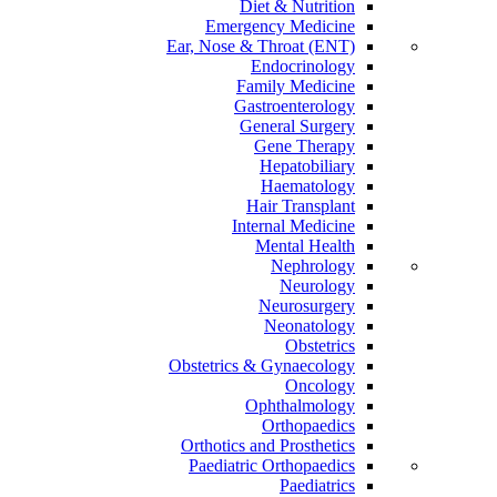
Diet & Nutrition
Emergency Medicine
Ear, Nose & Throat (ENT)
Endocrinology
Family Medicine
Gastroenterology
General Surgery
Gene Therapy
Hepatobiliary
Haematology
Hair Transplant
Internal Medicine
Mental Health
Nephrology
Neurology
Neurosurgery
Neonatology
Obstetrics
Obstetrics & Gynaecology
Oncology
Ophthalmology
Orthopaedics
Orthotics and Prosthetics
Paediatric Orthopaedics
Paediatrics