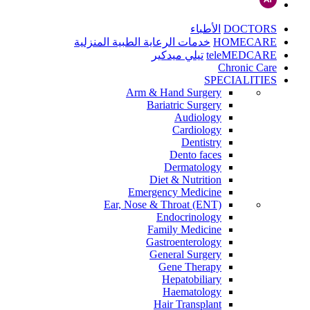
DOCTORS
الأطباء
HOMECARE
خدمات الرعاية الطبية المنزلية
teleMEDCARE
تيلي ميدكير
Chronic Care
SPECIALITIES
Arm & Hand Surgery
Bariatric Surgery
Audiology
Cardiology
Dentistry
Dento faces
Dermatology
Diet & Nutrition
Emergency Medicine
Ear, Nose & Throat (ENT)
Endocrinology
Family Medicine
Gastroenterology
General Surgery
Gene Therapy
Hepatobiliary
Haematology
Hair Transplant