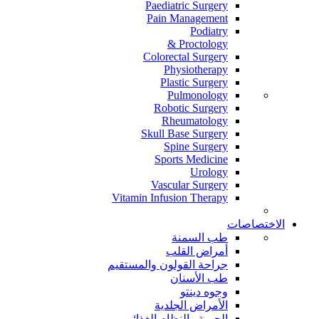
Paediatric Surgery
Pain Management
Podiatry
Proctology &
Colorectal Surgery
Physiotherapy
Plastic Surgery
Pulmonology
Robotic Surgery
Rheumatology
Skull Base Surgery
Spine Surgery
Sports Medicine
Urology
Vascular Surgery
Vitamin Infusion Therapy
الاختصاصات
طب السمنة
أمراض القلب
جراحة القولون والمستقيم
طب الأسنان
وجوه دينتو
الأمراض الجلدية
الحمية والنظام الغذائي