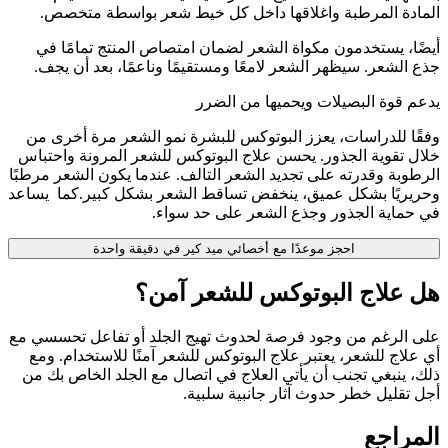
المادة المرطبة واغلاقها داخل كل خيط شعر بواسطة متخصص.
أيضًا، يستخدمون مكواة الشعر لضمان امتصاص المنتج تمامًا في
جذع الشعر. سيظهر الشعر لامعًا ومستقيمًا وناعمًا، بعد أن يجف.
يدعم قوة البصيلات ويحميها من الضرر
وفقًا للدراسات، يعزز البوتوكس للبشرة نمو الشعر مرة أخرى من
خلال تقوية الجذور. يحسن علاج البوتوكس للشعر المرونة واحتباس
الرطوبة وقدرته على تجديد الشعر التالف. عندما يكون الشعر مرطبًا
وحريريًا بشكل عميق، ينخفض تساقط الشعر بشكل كبير.كما يساعد
في حماية الجذور وجذع الشعر على حد سواء.
احجز موعدًا مع أخصائي ميد كير في دقيقة واحدة
هل علاج البوتوكس للشعر آمن؟
على الرغم من وجود فرصة لحدوث تهيج الجلد أو تفاعل تحسسي مع
أي علاج للشعر، يعتبر علاج البوتوكس للشعر آمنًا للاستخدام. ومع
ذلك، ينبغي تجنب أن يأتي العلاج في اتصال مع الجلد الخاص بك من
أجل تقليل خطر حدوث آثار جانبية سلبية.
المراجع