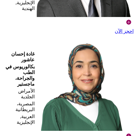
الإنجليزية,
الهندية
احجز الآن
غادة إحسان
عاشور
بكالوريوس في
الطب
والجراحة،
ماجستير
الأمراض
الجلدية
المصرية،
البريطانية
العربية,
الإنجليزية