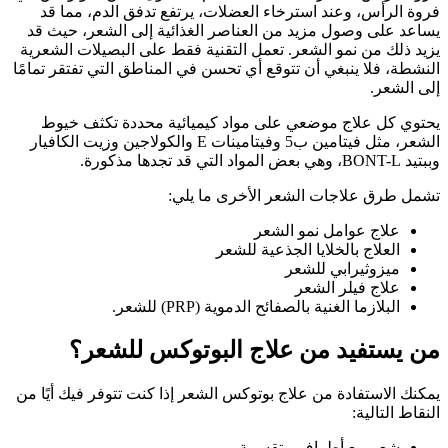
فروة الرأس، وعند استرخاء العضلات، يرتفع تدفق الدم، مما قد
يساعد على وصول مزيد من العناصر الغذائية إلى الشعر، حيث قد
يزيد ذلك من نمو الشعر. تعمل التقنية فقط على البصيلات الشعرية
النشطة، فلا ينبغي أن تتوقع أي تحسن في المناطق التي تفتقر تمامًا
إلى الشعر.
يحتوي كل علاج موضعي على مواد كيميائية محددة تكثف خيوط
الشعر، مثل فيتامين ب5 وفيتامينات E والكولاجين وزيت الكافيار
وببتيد BONT-L، وهي بعض المواد التي قد تجدها مذكورة.
تشمل طرق علاجات الشعر الأخرى ما يلي:
علاج عوامل نمو الشعر
العلاج بالخلايا الجذعية للشعر
ميزوثيرابي للشعر
علاج فيلر الشعر
البلازما الغنية بالصفائح الدموية (PRP) للشعر.
من يستفيد من علاج البوتوكس للشعر؟
يمكنك الاستفادة من علاج بوتوكس الشعر إذا كنت تتوفر فيك أيًا من
النقاط التالية:
شعر مع أطراف متقسمة