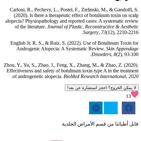
Carloni, R., Pechevy, L., Postel, F., Zielinski, M., & Gandolfi, S.
(2020). Is there a therapeutic effect of botulinum toxin on scalp
alopecia? Physiopathology and reported cases: A systematic review
of the literature.
Journal of Plastic, Reconstructive & Aesthetic
Surgery
,
73
(12), 2210-2216.
English Jr, R. S., & Ruiz, S. (2022). Use of Botulinum Toxin for
Androgenic Alopecia: A Systematic Review.
Skin Appendage
Disorders
,
8
(2), 93-100.
Zhou, Y., Yu, S., Zhao, J., Feng, X., Zhang, M., & Zhao, Z. (2020).
Effectiveness and safety of botulinum toxin type A in the treatment
.
of androgenetic alopecia.
BioMed Research International
,
2020
لا يمكن الخروج؟ احجز استشارة عن بعد!
13
قابل أطبائنا من قسم الأمراض الجلدية