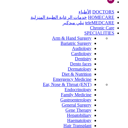
DOCTORS
الأطباء
HOMECARE
خدمات الرعاية الطبية المنزلية
teleMEDCARE
تيلي ميدكير
Chronic Care
SPECIALITIES
Arm & Hand Surgery
Bariatric Surgery
Audiology
Cardiology
Dentistry
Dento faces
Dermatology
Diet & Nutrition
Emergency Medicine
Ear, Nose & Throat (ENT)
Endocrinology
Family Medicine
Gastroenterology
General Surgery
Gene Therapy
Hepatobiliary
Haematology
Hair Transplant