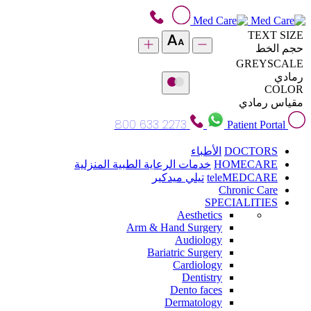
TEXT SIZE
حجم الخط
GREYSCALE
رمادي
COLOR
مقياس رمادي
800 633 2273
Patient Portal
DOCTORS
الأطباء
HOMECARE
خدمات الرعاية الطبية المنزلية
teleMEDCARE
تيلي ميدكير
Chronic Care
SPECIALITIES
Aesthetics
Arm & Hand Surgery
Audiology
Bariatric Surgery
Cardiology
Dentistry
Dento faces
Dermatology