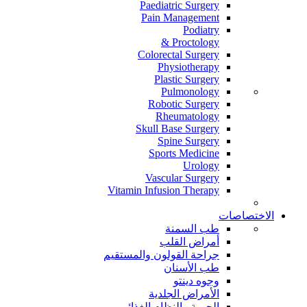
Paediatric Surgery
Pain Management
Podiatry
Proctology &
Colorectal Surgery
Physiotherapy
Plastic Surgery
Pulmonology
Robotic Surgery
Rheumatology
Skull Base Surgery
Spine Surgery
Sports Medicine
Urology
Vascular Surgery
Vitamin Infusion Therapy
الاختصاصات
طب السمنة
أمراض القلب
جراحة القولون والمستقيم
طب الأسنان
وجوه دينتو
الأمراض الجلدية
الحمية والنظام الغذائي