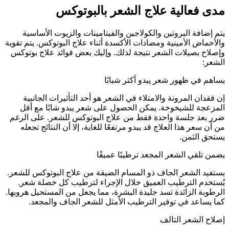
مدى فعالية علاج الشعر بالبوتوكس
يتم إضافة البروتين والكولاجين والفيتامينات والزيوت الأساسية
والأحماض الأمينية ومضادات الأكسدة أثناء علاج البوتوكس. يتم تقوية
وإصلاح بصيلات الشعر نتيجة لذلك. وإليك بعض فوائد علاج بوتوكس
الشعر:
يساهم في ظهور شعر يبدو أكثر شبابًا
إن فقدان المرونة والامتلاء في الشعر هو أحد التأثيرات الجانبية
المزعجة للشيخوخة. يمكن الحصول على شعر يبدو شابًا مع أقل
ضرر بعد جلسة واحدة فقط من علاج البوتوكس للشعر. على الرغم
من أن سعر هذا العلاج قد يبدو مرتفعًا للغاية، إلا أن النتائج تجعله
يستحق الثمن.
يضمن تلقي الشعر المجعد ترطيبًا عميقًا
يستفيد الشعر الجاف ذو المسام الضيقة من علاج البوتوكس للشعر.
يُستخدم الترطيب العميق خلال الإجراء لترطيب كل خصلة شعر.
الرطوبة الزائدة تسد جليدة البشرة، مما يجعل من المستحيل هروبها.
كما يساعد في توفير الترطيب الأمثل للشعر الجاف والمجعد.
إصلاح الشعر التالف