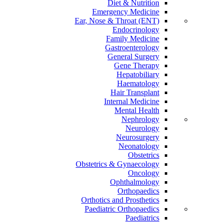
Diet & Nutrition
Emergency Medicine
Ear, Nose & Throat (ENT)
Endocrinology
Family Medicine
Gastroenterology
General Surgery
Gene Therapy
Hepatobiliary
Haematology
Hair Transplant
Internal Medicine
Mental Health
Nephrology
Neurology
Neurosurgery
Neonatology
Obstetrics
Obstetrics & Gynaecology
Oncology
Ophthalmology
Orthopaedics
Orthotics and Prosthetics
Paediatric Orthopaedics
Paediatrics