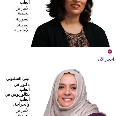
الطب
الأمراض
الجلدية
السورية
العربية,
الإنجليزية
احجز الآن
لبنى الشلتوني
دكتور في
الطب،
بكالوريوس في
الطب
والجراحة.
الأمراض
الجلدية