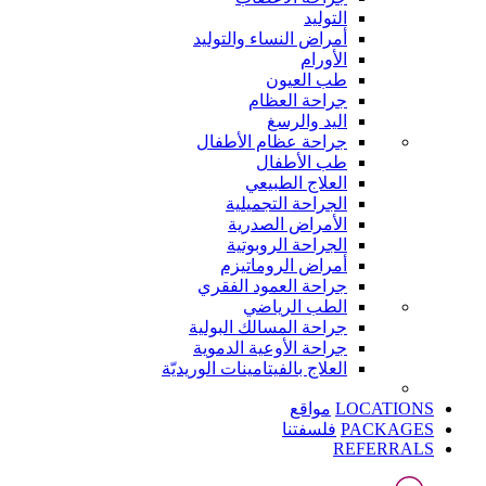
التوليد
أمراض النساء والتوليد
الأورام
طب العيون
جراحة العظام
اليد والرسغ
جراحة عظام الأطفال
طب الأطفال
العلاج الطبيعي
الجراحة التجميلية
الأمراض الصدرية
الجراحة الروبوتية
أمراض الروماتيزم
جراحة العمود الفقري
الطب الرياضي
جراحة المسالك البولية
جراحة الأوعية الدموية
العلاج بالفيتامينات الوريديّة
LOCATIONS
مواقع
PACKAGES
فلسفتنا
REFERRALS