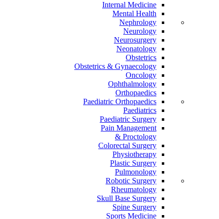
Internal Medicine
Mental Health
Nephrology
Neurology
Neurosurgery
Neonatology
Obstetrics
Obstetrics & Gynaecology
Oncology
Ophthalmology
Orthopaedics
Paediatric Orthopaedics
Paediatrics
Paediatric Surgery
Pain Management
Proctology &
Colorectal Surgery
Physiotherapy
Plastic Surgery
Pulmonology
Robotic Surgery
Rheumatology
Skull Base Surgery
Spine Surgery
Sports Medicine