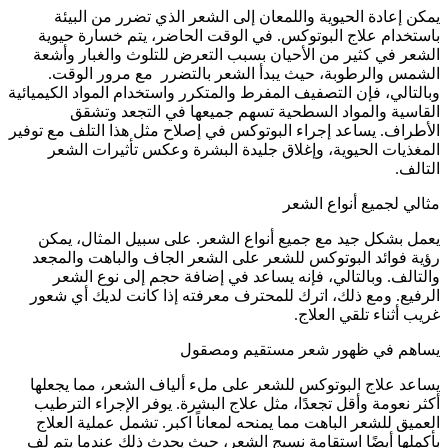
يمكن إعادة الحيوية واللمعان إلى الشعر الذي تضرر من البيئة
باستخدام علاج البوتوكس. في الوقت الحاضر، يتم خسارة حيوية
الشعر في كثير من الأحيان بسبب التعرض للتلوث والغبار وأشعة
الشمس والرطوبة، حيث يبدأ الشعر بالتضرر مع مرور الوقت.
وبالتالي، فإن التصفيف المفرط والمتكرر واستخدام المواد الكيميائية
القاسية والمواد السطحية تسهم جميعها في التجعد وتشقق
الأطراف. يساعد إجراء البوتوكس في إصلاح مثل هذا التلف مع توفير
المغذيات الحيوية، وإغلاق جليدة البشرة وعكس تأثيرات الشعر
التالف.
مثالي لجميع أنواع الشعر
يعمل بشكل جيد مع جميع أنواع الشعر. على سبيل المثال، يمكن
رؤية فوائد البوتوكس للشعر على الشعر الجاف والباهت والمجعد
والتالف. وبالتالي، فإنه يساعد في إضافة حجم إلى نوع الشعر
الرفيع. ومع ذلك، اترك للمحترف معرفته إذا كانت لديك أي شعور
غريب أثناء تلقي العلاج.
يساهم في ظهور شعر مستقيم ومصقول
يساعد علاج البوتوكس للشعر على ملء ألياف الشعر، مما يجعلها
أكثر نعومة وأقل تجعدًا، مثل علاج البشرة. يوفر الإجراء الترطيب
العميق للشعر الباهت مما يمنحه لمعاناً اكبر. تشمل عملية العلاج
بأكملها أيضًا استقامة نسيج الشعر، حيث يحدث ذلك عندما يتم لف