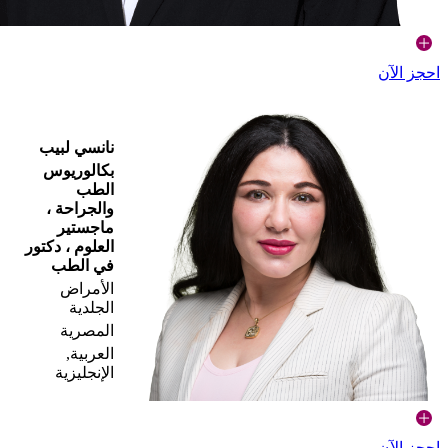
احجز الآن
نانسي لبيب
بكالوريوس
الطب
والجراحة ،
ماجستير
العلوم ، دكتور
في الطب
الأمراض
الجلدية
المصرية
العربية,
الإنجليزية
احجز الآن