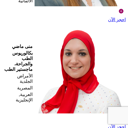
الألمانية
احجز الآن
منى ماضي
بكالوريوس
الطب
والجراحة،
ماجستير الطب
الأمراض
الجلدية
المصرية
العربية,
الإنجليزية
احجز الآن