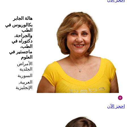
هالة الجابر
بكالوريوس في
الطب
والجراحة،
دكتوراه في
الطب،
ماجستير في
العلوم
الأمراض
الجلدية
السورية
العربية,
الإنجليزية
احجز الآن