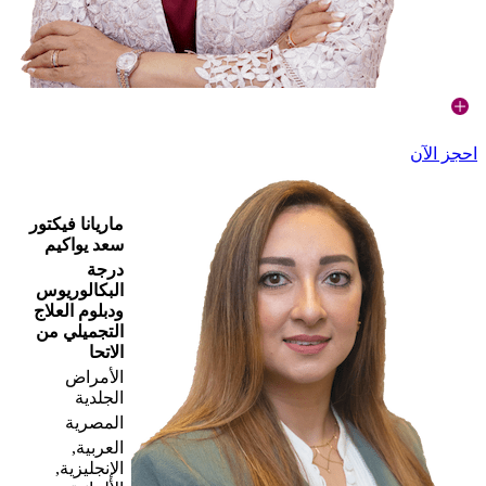
احجز الآن
ماريانا فيكتور
سعد يواكيم
درجة
البكالوريوس
ودبلوم العلاج
التجميلي من
الاتحا
الأمراض
الجلدية
المصرية
العربية,
الإنجليزية,