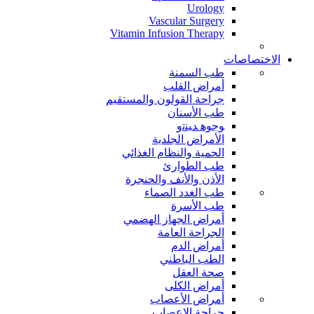
Urology
Vascular Surgery
Vitamin Infusion Therapy
الاختصاصات
طب السمنة
أمراض القلب
جراحة القولون والمستقيم
طب الأسنان
ﻮﺟﻮﻫ ﺪﻴﻨﺗﻭ
الأمراض الجلدية
الحمية والنظام الغذائي
طب الطوارئ
الأذن والأنف والحنجرة
طب الغدد الصماء
طب الأسرة
أمراض الجهاز الهضمي
الجراحة العامة
أمراض الدم
الطب الباطني
صحة العقل
أمراض الكلى
أمراض الأعصاب
جراحة الاعصاب