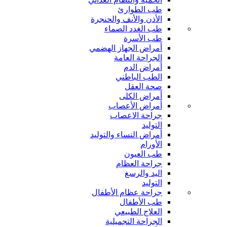
طب الطوارئ
الأذن والأنف والحنجرة
طب الغدد الصماء
طب الأسرة
أمراض الجهاز الهضمي
الجراحة العامة
أمراض الدم
الطب الباطني
صحة العقل
أمراض الكلى
أمراض الأعصاب
جراحة الاعصاب
التوليد
أمراض النساء والتوليد
الأورام
طب العيون
جراحة العظام
اليد والرسغ
التوليد
جراحة عظام الأطفال
طب الأطفال
العلاج الطبيعي
الجراحة التجميلية