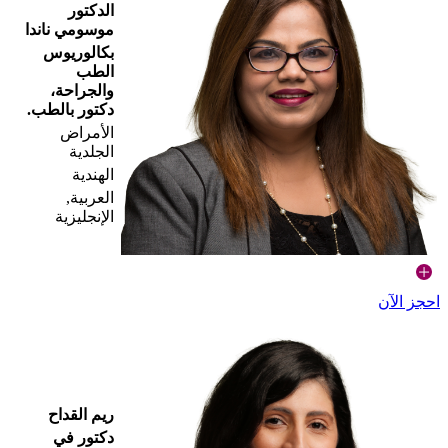
الدكتور
موسومي ناندا
بكالوريوس
الطب
والجراحة،
دكتور بالطب.
الأمراض
الجلدية
الهندية
العربية,
الإنجليزية
احجز الآن
ريم القداح
دكتور في