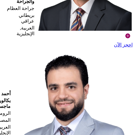
والجراحة
جراحة العظام
بريطاني
عراقي
العربية,
الإنجليزية
احجز الآن
أحمد 
بكالو
ماجست
الروما
المصر
العربي
الإنجل