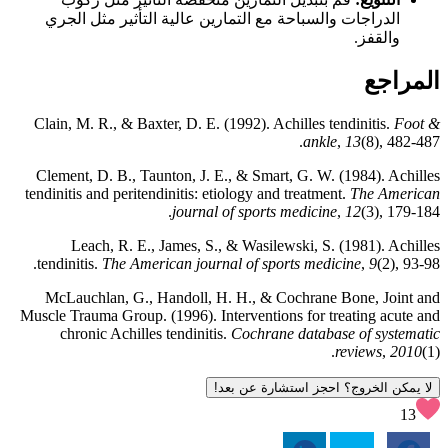
الدراجات والسباحة مع التمارين عالية التأثير مثل الجري
والقفز.
المراجع
Clain, M. R., & Baxter, D. E. (1992). Achilles tendinitis.
Foot &
ankle
,
13
(8), 482-487.
Clement, D. B., Taunton, J. E., & Smart, G. W. (1984). Achilles
tendinitis and peritendinitis: etiology and treatment.
The American
journal of sports medicine
,
12
(3), 179-184.
Leach, R. E., James, S., & Wasilewski, S. (1981). Achilles
tendinitis.
The American journal of sports medicine
,
9
(2), 93-98.
McLauchlan, G., Handoll, H. H., & Cochrane Bone, Joint and
Muscle Trauma Group. (1996). Interventions for treating acute and
chronic Achilles tendinitis.
Cochrane database of systematic
reviews
,
2010
(1).
لا يمكن الخروج؟ احجز استشارة عن بعد!
13