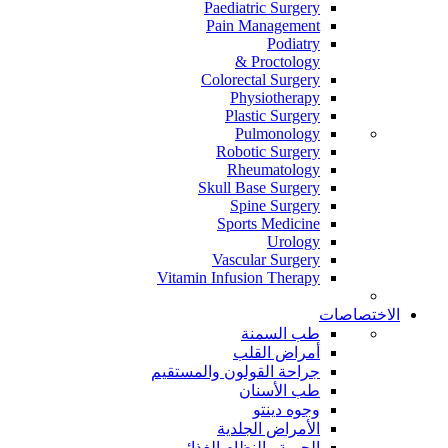
Paediatric Surgery
Pain Management
Podiatry
Proctology &
Colorectal Surgery
Physiotherapy
Plastic Surgery
Pulmonology
Robotic Surgery
Rheumatology
Skull Base Surgery
Spine Surgery
Sports Medicine
Urology
Vascular Surgery
Vitamin Infusion Therapy
الاختصاصات
طب السمنة
أمراض القلب
جراحة القولون والمستقيم
طب الأسنان
وجوه دينتو
الأمراض الجلدية
الحمية والنظام الغذائي