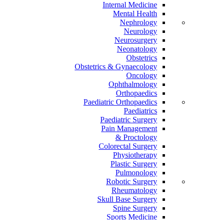
Internal Medicine
Mental Health
Nephrology
Neurology
Neurosurgery
Neonatology
Obstetrics
Obstetrics & Gynaecology
Oncology
Ophthalmology
Orthopaedics
Paediatric Orthopaedics
Paediatrics
Paediatric Surgery
Pain Management
Proctology &
Colorectal Surgery
Physiotherapy
Plastic Surgery
Pulmonology
Robotic Surgery
Rheumatology
Skull Base Surgery
Spine Surgery
Sports Medicine