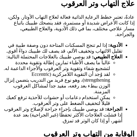
علاج التهاب وتر العرقوب
عادةً، تعتبر خطط الرعاية الذاتية فعالة لعلاج التهاب الأوتار. ولكن،
إذا كانت الأعراض شديدة أو مستمرة، فقد ينصحك طبيبك باتباع
مسار علاجي مختلف، بما في ذلك الأدوية، والعلاج الطبيعي،
والجراحة.
الأدوية:
إذا لم تنجح المسكنات المتاحة دون وصفة طبية في
تقليل الالتهاب وتخفيف الألم، قد يصف لك طبيبك دواءً أقوى.
العلاج الطبيعي:
قد يوصي طبيبك بالعلاجات المحتملة التالية:
غالباً ما يصف الأطباء تمارين إطالة وتقوية محددة
لتشجيع شفاء وتقوية وتر العرقوب والأجزاء الداعمة له.
لقد وُجد أن التقوية اللامركزية (Eccentric
strengthening)، وهو نوع فريد من التدريب يتضمن إنزال
الوزن ببطء بعد رفعه، مفيد جداً لمشاكل العرقوب
المزمنة.
يمكن استخدام دعامات أو حشوات للأحذية ترفع كعبك
قليلاً لتخفيف الضغط على وتر العرقوب.
الجراحة:
قد يوصي طبيبك بإجراء جراحة لإصلاح وتر العرقوب
إذا فشلت العلاجات الأكثر تحفظًا (غير الجراحية) بعد عدة
أشهر، أو إذا كان الوتر قد تمزق.
الوقاية من التهاب وتر العرقوب