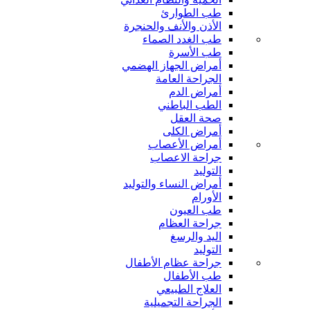
طب الطوارئ
الأذن والأنف والحنجرة
طب الغدد الصماء
طب الأسرة
أمراض الجهاز الهضمي
الجراحة العامة
أمراض الدم
الطب الباطني
صحة العقل
أمراض الكلى
أمراض الأعصاب
جراحة الاعصاب
التوليد
أمراض النساء والتوليد
الأورام
طب العيون
جراحة العظام
اليد والرسغ
التوليد
جراحة عظام الأطفال
طب الأطفال
العلاج الطبيعي
الجراحة التجميلية