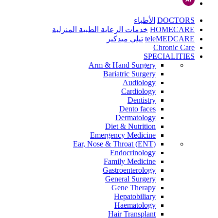
DOCTORS
الأطباء
HOMECARE
خدمات الرعاية الطبية المنزلية
teleMEDCARE
تيلي ميدكير
Chronic Care
SPECIALITIES
Arm & Hand Surgery
Bariatric Surgery
Audiology
Cardiology
Dentistry
Dento faces
Dermatology
Diet & Nutrition
Emergency Medicine
Ear, Nose & Throat (ENT)
Endocrinology
Family Medicine
Gastroenterology
General Surgery
Gene Therapy
Hepatobiliary
Haematology
Hair Transplant