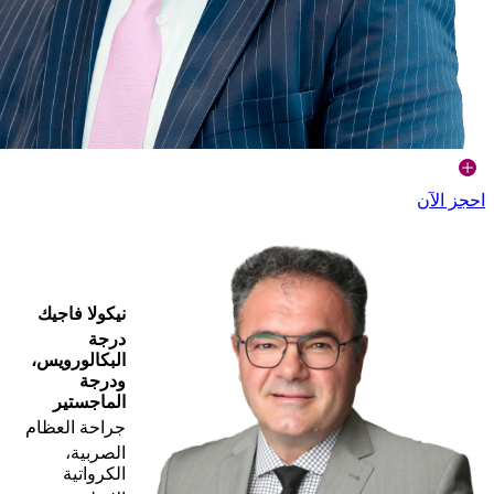
احجز الآن
نيكولا فاجيك
درجة
البكالورويس،
ودرجة
الماجستير
جراحة العظام
الصربية،
الكرواتية