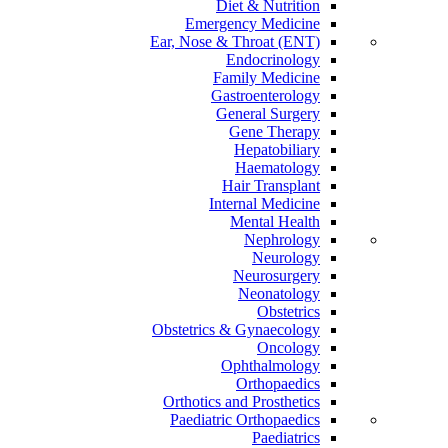
Diet & Nutrition
Emergency Medicine
Ear, Nose & Throat (ENT)
Endocrinology
Family Medicine
Gastroenterology
General Surgery
Gene Therapy
Hepatobiliary
Haematology
Hair Transplant
Internal Medicine
Mental Health
Nephrology
Neurology
Neurosurgery
Neonatology
Obstetrics
Obstetrics & Gynaecology
Oncology
Ophthalmology
Orthopaedics
Orthotics and Prosthetics
Paediatric Orthopaedics
Paediatrics