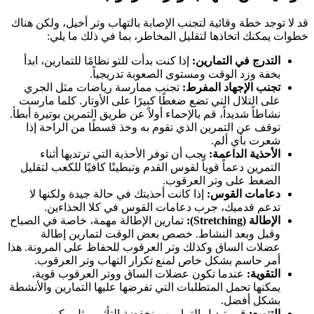
قد لا توجد خطة وقائية لتجنب الإصابة بالتهاب وتر أخيل، ولكن هناك
خطوات يمكنك اتخاذها لتقليل المخاطر، بما في ذلك ما يلي:
التدرج في التمارين:
إذا كنت بدأت للتو نظامًا للتمارين، ابدأ
بخفة وزد الوقت ومستوى الصعوبة تدريجياً.
تجنب الإجهاد المفرط:
تجنب ممارسة رياضات مثل الجري
على التلال التي تضع ضغطًا كبيرًا على الأوتار. كلما مارست
نشاطاً شديداً، قم بالإحماء أولاً عن طريق التمرين بوتيرة أبطأ.
توقف عن التمرين الذي تقوم به وخذ قسطًا من الراحة إذا
شعرت بأي ألم.
الأحذية الداعمة:
يجب أن توفر الأحذية التي ترتديها أثناء
التمرين دعماً قوياً لقوس القدم وتبطينًا كافيًا للكعب لتقليل
الضغط على وتر العرقوب.
دعامات القوس:
إذا كانت أحذيتك في حالة جيدة ولكنها لا
تدعم قدميك، جرب دعامات القوس في كلا الحذاءين.
الإطالة (Stretching):
تمارين الإطالة مهمة، خاصة في الصباح
وقبل وبعد النشاط. خصص بعض الوقت لتمارين إطالة
عضلات الساق وكذلك وتر العرقوب للحفاظ على المرونة. هذا
أمر حاسم بشكل خاص لمنع تكرار التهاب وتر العرقوب.
التقوية:
عندما تكون عضلات الساق ووتر العرقوب قوية،
يمكنها تحمل المتطلبات التي تفرضها عليها التمارين والأنشطة
بشكل أفضل.
التنويع:
قم بتبديل التمارين منخفضة التأثير مثل ركوب