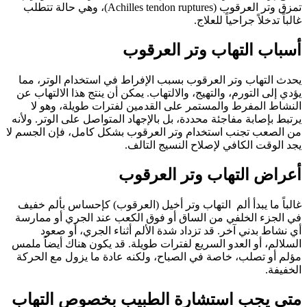
تمزق وتر العرقوب (Achilles tendon ruptures)، وهي حالة تتطلب
غالباً تدخلاً جراحياً للعلاج.
أسباب التهاب وتر العرقوب
يحدث التهاب وتر العرقوب بسبب الإفراط في استخدام الوتر، مما
يؤدي إلى التورم، والتهيج، والالتهاب. يمكن أن ينتج هذا الالتهاب عن
النشاط المفرط والمستمر على القدمين لفترات طويلة، وهو لا
يرتبط بإصابة مفاجئة محددة، بل بالإجهاد المتواصل على الوتر. ولأنه
من الصعب تجنب استخدام وتر العرقوب بشكل كامل، فإن الجسم لا
يجد الوقت الكافي لإصلاح النسيج التالف.
أعراض التهاب وتر العرقوب
غالباً ما يبدأ ألم التهاب وتر أخيل (العرقوب) كإحساس بألم خفيف
في الجزء الخلفي من الساق أو فوق الكعب عند الجري أو ممارسة
أي نشاط بدني آخر. قد تزداد شدة الألم أثناء الجري، أو صعود
السلالم، أو العدو السريع لفترات طويلة. قد يكون هناك أيضاً ملمس
مؤلم أو تصلب، خاصة في الصباح، ولكنه عادة ما يزول مع الحركة
الخفيفة.
متى يجب استشارة الطبيب بخصوص التهاب