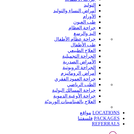
التوليد
أمراض النساء والتوليد
الأورام
طب العيون
جراحة العظام
اليد والرسغ
جراحة عظام الأطفال
طب الأطفال
العلاج الطبيعي
الجراحة التجميلية
الأمراض الصدرية
الجراحة الروبوتية
أمراض الروماتيزم
جراحة العمود الفقري
الطب الرياضي
جراحة المسالك البولية
جراحة الأوعية الدموية
العلاج بالفيتامينات الوريديّة
LOCATIONS
مواقع
PACKAGES
فلسفتنا
REFERRALS