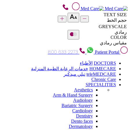
TEXT SIZE
حجم الخط
GREYSCALE
رمادي
COLOR
مقياس رمادي
800 633 2273
Patient Portal
DOCTORS
الأطباء
HOMECARE
خدمات الرعاية الطبية المنزلية
teleMEDCARE
تيلي ميدكير
Chronic Care
SPECIALITIES
Aesthetics
Arm & Hand Surgery
Audiology
Bariatric Surgery
Cardiology
Dentistry
Dento faces
Dermatology