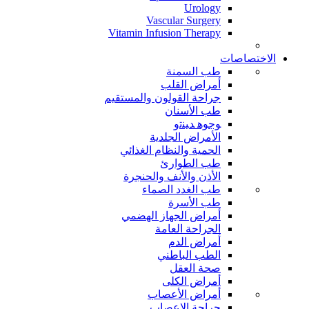
Urology
Vascular Surgery
Vitamin Infusion Therapy
الاختصاصات
طب السمنة
أمراض القلب
جراحة القولون والمستقيم
طب الأسنان
ﻮﺟﻮﻫ ﺪﻴﻨﺗﻭ
الأمراض الجلدية
الحمية والنظام الغذائي
طب الطوارئ
الأذن والأنف والحنجرة
طب الغدد الصماء
طب الأسرة
أمراض الجهاز الهضمي
الجراحة العامة
أمراض الدم
الطب الباطني
صحة العقل
أمراض الكلى
أمراض الأعصاب
جراحة الاعصاب