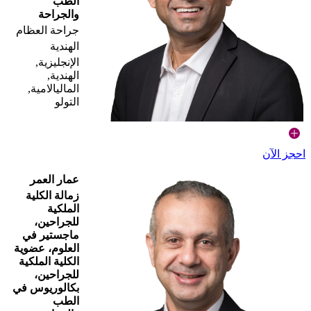
الطب
والجراحة
جراحة العظام
الهندية
الإنجليزية,
الهندية,
الماليالامية,
التولو
احجز الآن
عمار العمر
زمالة الكلية
الملكية
للجراحين،
ماجستير في
العلوم، عضوية
الكلية الملكية
للجراحين،
بكالوريوس في
الطب