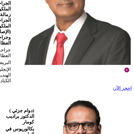
الجرا
الملكي
زمالة 
الجرا
الملكي
(الإصا
وجراح
العظام
جراحة
العظا
البريط
الإنجلي
الهندية
الكناد
احجز الآن
(دوام جزئي )
الدكتور براديب
كومار
بكالوريوس في