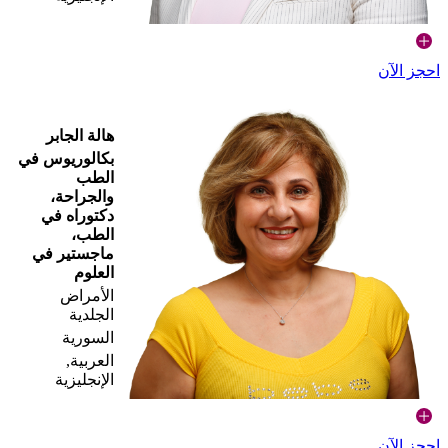
احجز الآن
هالة الجابر
بكالوريوس في
الطب
والجراحة،
دكتوراه في
الطب،
ماجستير في
العلوم
الأمراض
الجلدية
السورية
العربية,
الإنجليزية
احجز الآن