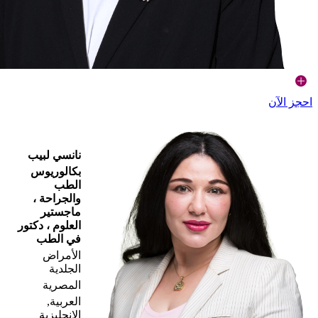
احجز الآن
نانسي لبيب
بكالوريوس
الطب
والجراحة ،
ماجستير
العلوم ، دكتور
في الطب
الأمراض
الجلدية
المصرية
العربية,
الإنجليزية