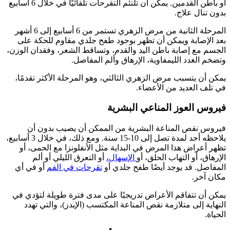
أو باطن القدمين. يمكن أن تلتئم التقرحات تلقائيًا في خلال 6 أسابيع
بدون تنال علاج.
المرحلة الثانية من مرض الزهري تستمر من 6 أسابيع إلى 6 أشهر
بعد الإصابة ويمكن أن تظهر بوجود طفح جلدي مقاوم للحكة على
الجسم مع إصابة باطن اليد والقدم، وتساقط الشعر، وفقدان الوزن،
وتضخم الغدد الليمفاوية، الإرهاق وألم المفاصل.
يمكن أن يتسبب مرض الزهري الثالثي، وهو المرحلة الأكثر تقدمًا،
في تلف العديد من الأعضاء.
فيروس العوز المناعي البشرية
فيروس نقص المناعة البشرية من الممكن أن يصيب بدون أن
يلاحظه أحد لمدة تصل إلى 10-15 سنة. ومع ذلك، في خلال 3 أسابيع،
تظهر أعراض هذا المرض في البداية مثل الأنفلونزا مع الحمى، أو
الإرهاق، أو التهاب الحلق، أو
الإسهال،
أو التعرق الليلي أو ألم
المفاصل. قد يوجد أيضًا طفح جلدي أو
تقرحات في الفم
أو في أي
مكان آخر.
يمكن أن تتفاقم الأعراض تدريجيًا على مدى فترة طويلة لتؤدي في
النهاية إلى متلازمة نقص المناعة المكتسب (الإيدز)، والتي تهدد
الحياة.