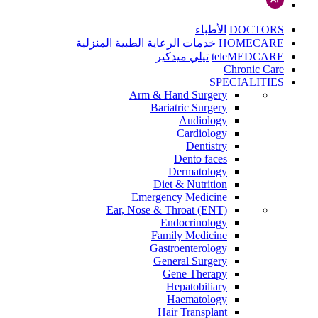
DOCTORS
الأطباء
HOMECARE
خدمات الرعاية الطبية المنزلية
teleMEDCARE
تيلي ميدكير
Chronic Care
SPECIALITIES
Arm & Hand Surgery
Bariatric Surgery
Audiology
Cardiology
Dentistry
Dento faces
Dermatology
Diet & Nutrition
Emergency Medicine
Ear, Nose & Throat (ENT)
Endocrinology
Family Medicine
Gastroenterology
General Surgery
Gene Therapy
Hepatobiliary
Haematology
Hair Transplant