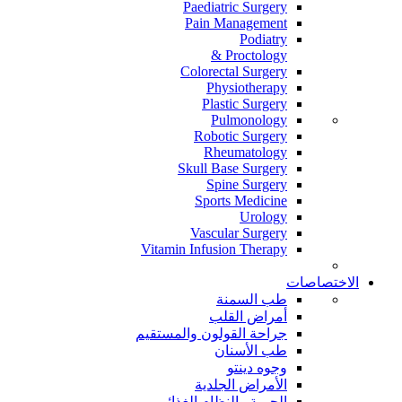
Paediatric Surgery
Pain Management
Podiatry
Proctology &
Colorectal Surgery
Physiotherapy
Plastic Surgery
Pulmonology
Robotic Surgery
Rheumatology
Skull Base Surgery
Spine Surgery
Sports Medicine
Urology
Vascular Surgery
Vitamin Infusion Therapy
الاختصاصات
طب السمنة
أمراض القلب
جراحة القولون والمستقيم
طب الأسنان
وجوه دينتو
الأمراض الجلدية
الحمية والنظام الغذائي