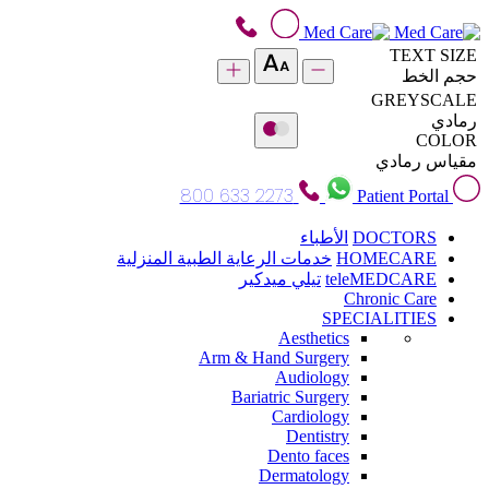
TEXT SIZE
حجم الخط
GREYSCALE
رمادي
COLOR
مقياس رمادي
800 633 2273
Patient Portal
DOCTORS
الأطباء
HOMECARE
خدمات الرعاية الطبية المنزلية
teleMEDCARE
تيلي ميدكير
Chronic Care
SPECIALITIES
Aesthetics
Arm & Hand Surgery
Audiology
Bariatric Surgery
Cardiology
Dentistry
Dento faces
Dermatology