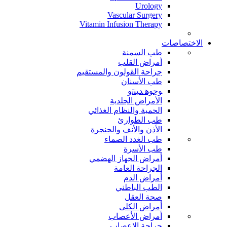
Urology
Vascular Surgery
Vitamin Infusion Therapy
الاختصاصات
طب السمنة
أمراض القلب
جراحة القولون والمستقيم
طب الأسنان
ﻮﺟﻮﻫ ﺪﻴﻨﺗﻭ
الأمراض الجلدية
الحمية والنظام الغذائي
طب الطوارئ
الأذن والأنف والحنجرة
طب الغدد الصماء
طب الأسرة
أمراض الجهاز الهضمي
الجراحة العامة
أمراض الدم
الطب الباطني
صحة العقل
أمراض الكلى
أمراض الأعصاب
جراحة الاعصاب