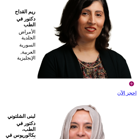
ريم القداح
دكتور في
الطب
الأمراض
الجلدية
السورية
العربية,
الإنجليزية
احجز الآن
لبنى الشلتوني
دكتور في
الطب،
بكالوريوس في