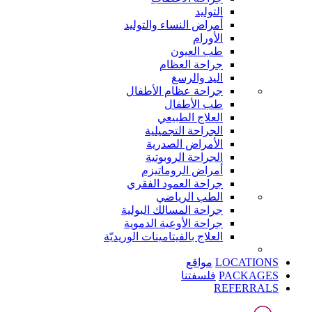
التوليد
أمراض النساء والتوليد
الأورام
طب العيون
جراحة العظام
اليد والرسغ
جراحة عظام الأطفال
طب الأطفال
العلاج الطبيعي
الجراحة التجميلية
الأمراض الصدرية
الجراحة الروبوتية
أمراض الروماتيزم
جراحة العمود الفقري
الطب الرياضي
جراحة المسالك البولية
جراحة الأوعية الدموية
العلاج بالفيتامينات الوريديّة
LOCATIONS
مواقع
PACKAGES
فلسفتنا
REFERRALS