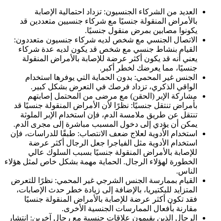
العديد من الشركاء الجنسيون: تزداد احتمالية الإصابة
بالأمراض المنقولة جنسيًا مع شركاء جنسيين متعددين قد
يكونوا مصابين بمرض منقول جنسيًا.
الاتصال الجنسي مع شخص لديه شركاء جنسيون متعددون:
القيام بنشاط جنسي مع شخص قد يكون لديه عدة شركاء
يعني أنه قد يكون أكثر عرضة للإصابة بالأمراض المنقولة
جنسيًا، مما يعرضك لخطر أكبر.
الجنس غير المحمي: بدون الحماية التي يوفرها استخدام
الواقي الذكري، تزداد فرصك في التعرض بشكل كبير.
مشاركة الإبر (الحقن) مع مرضى من المحتمل إصابتهم
بأمراض تنتقل جنسيًا: نظرًا لأن الأمراض المنقولة جنسيًا قد
تنتقل عن طريق ملامسة الدم، فإن استخدام الإبر الملوثة
يمكن أن يؤدي إلى دخول المسبب مباشرة إلى مجرى الدم.
استخدام الأدوية لعلاج ضعف الانتصاب: طبقًا للدراسات، فإن
استخدام الأدوية مثل الفياجرا جعل الرجال أكثر عرضة
للإصابة بالأمراض المنقولة جنسيًا بسبب السلوك عالي
الخطورة لهؤلاء الرجال. الحماية مهمة بشكل خاص لمثل هؤلاء
الناس.
القيام بممارسة الجنس الشرجي غير المحمي: نظرًا للتعرض
المتزايد للبكتيريا، بالإضافة إلى زيادة خطر حدث الإصابات،
فقد تكون أكثر عرضة للإصابة بالأمراض المنقولة جنسيًا
مقارنة بأفعال الممارسات الجنسية الأخرى.
الرجال الذين يقيمون علاقات جنسية مع رجال آخرين: انتشار