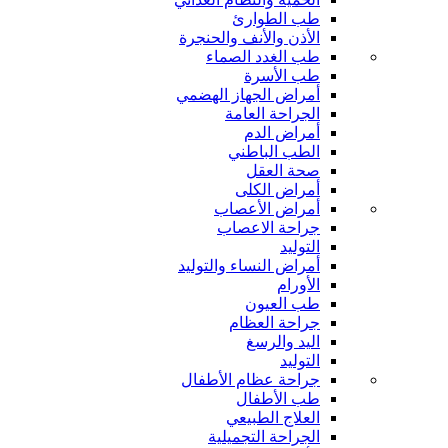
طب الطوارئ
الأذن والأنف والحنجرة
طب الغدد الصماء
طب الأسرة
أمراض الجهاز الهضمي
الجراحة العامة
أمراض الدم
الطب الباطني
صحة العقل
أمراض الكلى
أمراض الأعصاب
جراحة الاعصاب
التوليد
أمراض النساء والتوليد
الأورام
طب العيون
جراحة العظام
اليد والرسغ
التوليد
جراحة عظام الأطفال
طب الأطفال
العلاج الطبيعي
الجراحة التجميلية