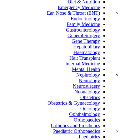
Diet & Nutrition
Emergency Medicine
Ear, Nose & Throat (ENT)
Endocrinology
Family Medicine
Gastroenterology
General Surgery
Gene Therapy
Hepatobiliary
Haematology
Hair Transplant
Internal Medicine
Mental Health
Nephrology
Neurology
Neurosurgery
Neonatology
Obstetrics
Obstetrics & Gynaecology
Oncology
Ophthalmology
Orthopaedics
Orthotics and Prosthetics
Paediatric Orthopaedics
Paediatrics