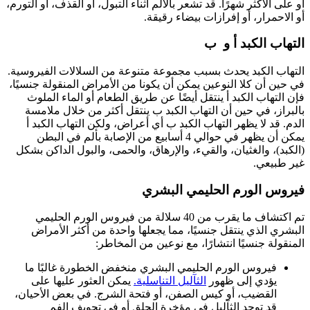
أو على الأكثر شهرًا. قد تشعر بالألم أثناء التبول، أو القذف، أو التورم،
أو الاحمرار، أو إفرازات بيضاء رقيقة.
التهاب الكبد أ و ب
التهاب الكبد يحدث بسبب مجموعة متنوعة من السلالات الفيروسية.
في حين أن كلا النوعين يمكن أن يكونا من الأمراض المنقولة جنسيًا،
فإن التهاب الكبد أ ينتقل أيضًا عن طريق الطعام أو الماء الملوث
بالبراز، في حين أن التهاب الكبد ب ينتقل أكثر من خلال ملامسة
الدم. قد لا يظهر التهاب الكبد ب أي أعراض، ولكن التهاب الكبد أ
يمكن أن يظهر في حوالي 4 أسابيع من الإصابة بألم في البطن
(الكبد)، والغثيان، والقيء، والإرهاق، والحمى، والبول الداكن بشكل
غير طبيعي.
فيروس الورم الحليمي البشري
تم اكتشاف ما يقرب من 40 سلالة من فيروس الورم الحليمي
البشري الذي ينتقل جنسيًا، مما يجعلها واحدة من أكثر الأمراض
المنقولة جنسيًا انتشارًا، مع نوعين من المخاطر:
فيروس الورم الحليمي البشري منخفض الخطورة غالبًا ما
يؤدي إلى ظهور
الثآليل التناسلية.
يمكن العثور عليها على
القضيب، أو كيس الصفن، أو فتحة الشرج. في بعض الأحيان،
قد توجد الثآليل في مؤخرة الحلق أو في تجويف الفم