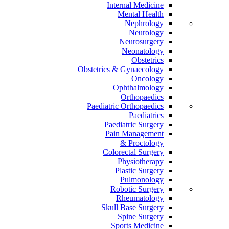
Internal Medicine
Mental Health
Nephrology
Neurology
Neurosurgery
Neonatology
Obstetrics
Obstetrics & Gynaecology
Oncology
Ophthalmology
Orthopaedics
Paediatric Orthopaedics
Paediatrics
Paediatric Surgery
Pain Management
Proctology &
Colorectal Surgery
Physiotherapy
Plastic Surgery
Pulmonology
Robotic Surgery
Rheumatology
Skull Base Surgery
Spine Surgery
Sports Medicine