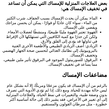
بعض العلاجات المنزلية للإمساك التي يمكن أن تساعد
في تخفيف الإمساك هي:
الماء: يمكن أن يحدث الإمساك بسبب الجفاف. شرب الكثير
من الماء - سواء كان عاديًا أو فوارًا - يمكن أن يحسن مزاجك
ويقضي على الإمساك.
القهوة: تعتبر القهوة ملينًا طبيعيًا، ومنشطًا لعضلات الأمعاء.
ولكن كن حذرًا مع كمية الكافيين التي تستهلكها لأن الإفراط
في تناولها قد يؤدي إلى القلق والأرق.
الزبادي: أضف الزبادي الطبيعي والأطعمة الأخرى الغنية
بالبروبيوتيك إلى نظامك الغذائي لتحسين صحة الجهاز الهضمي
وتخفيف الإمساك.
البرقوق: للسوربيتول الموجود في البرقوق تأثير ملين طبيعي،
مما يساعد في تخفيف الإمساك.
مضاعفات الإمساك
بالرغم من أن الإمساك قد يكون مزعجًا ومربكًا، إلا أنه بشكل عام
ليس حالة مهددة للحياة. ومع ذلك، إذا لم تؤدي الأدوية التي تصرف
بدون وصفة طبية، والتغييرات في نمط الحياة، والعلاجات المنزلية
إلى أي تغيير في الأعراض، فقد يشير ذلك إلى حالة أساسية أكثر
خطورة - مثل سرطان القولون والمستقيم.