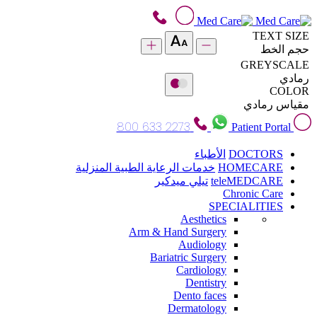
TEXT SIZE
حجم الخط
GREYSCALE
رمادي
COLOR
مقياس رمادي
800 633 2273
Patient Portal
DOCTORS
الأطباء
HOMECARE
خدمات الرعاية الطبية المنزلية
teleMEDCARE
تيلي ميدكير
Chronic Care
SPECIALITIES
Aesthetics
Arm & Hand Surgery
Audiology
Bariatric Surgery
Cardiology
Dentistry
Dento faces
Dermatology