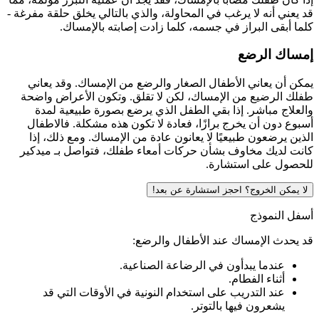
قد يعني أنه لا يرغب في المحاولة، والذي بالتالي يخلق حلقة مفرغة -
كلما أبقى البراز في جسمه، كلما زادت إصابته بالإمساك.
إمساك الرضع
يمكن أن يعاني الأطفال الصغار والرضع من الإمساك. وقد يعاني
طفلك الرضيع من الإمساك، لكن لا تقلق. وتكون الأعراض واضحة
والعلاج مباشر. إذا بقي الطفل الذي يرضع بصورة طبيعية لمدة
أسبوع دون أن يخرج برازًا، فعادة لا تكون هذه مشكلة. فالاطفال
الذين يرضعون طبيعيًا لا يعانون عادة من الإمساك. ومع ذلك، إذا
كانت لديك مخاوف بشأن حركات أمعاء طفلك، فتواصل بـ ميدكير
للحصول على استشارة.
لا يمكن الخروج؟ احجز استشارة عن بعد!
أسفل النموذج
قد يحدث الإمساك عند الأطفال والرضع:
عندما يبدأون في الرضاعة الصناعية.
أثناء الفطام.
عند التدريب على استخدام النونية في الأوقات التي قد
يشعرون فيها بالتوتر.