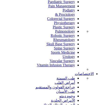
Paediatric Surgery
Pain Management
Podiatry
Proctology &
Colorectal Surgery
Physiotherapy
Plastic Surgery
Pulmonology
Robotic Surgery
Rheumatology
Skull Base Surgery
Spine Surgery
Sports Medicine
Urology
Vascular Surgery
Vitamin Infusion Therapy
الاختصاصات
طب السمنة
أمراض القلب
جراحة القولون والمستقيم
طب الأسنان
وجوه دينتو
الأمراض الجلدية
الحمية والنظام الغذائي