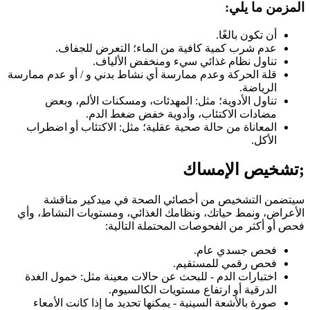
المزمن ما يلي:
أن تكون بالغًا.
عدم شرب كمية كافية من الماء؛ التعرض للجفاف.
تناول نظام غذائي سيء ومنخفض الألياف.
قلة الحركة وعدم ممارسة أي نشاط بدني و / أو عدم ممارسة
الرياضة.
تناول الأدوية؛ مثل: المهدئات، ومسكنات الألم، وبعض
مضادات الاكتئاب، وأدوية خفض ضغط الدم.
المعاناة من حالة صحية عقلية؛ مثل: الاكتئاب أو اضطراب
الأكل.
;تشخيص الإمساك
سيتضمن التشخيص من أخصائي الصحة في ميدكير مناقشة
الأعراض، ونمط حياتك، ونظامك الغذائي، ومستويات النشاط، وأي
فحص أو أكثر من الفحوصات المحتملة التالية:
فحص جسدي عام.
فحص رقمي للمستقيم.
اختبارات الدم - للبحث عن حالات معينة مثل: خمول الغدة
الدرقية أو ارتفاع مستويات الكالسيوم.
صورة بالأشعة السينية - يمكنها تحديد ما إذا كانت الأمعاء