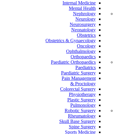
Internal Medicine
Mental Health
Nephrology
Neurology
Neurosurgery
Neonatology
Obstetrics
Obstetrics & Gynaecology
Oncology
Ophthalmology
Orthopaedics
Paediatric Orthopaedics
Paediatrics
Paediatric Surgery
Pain Management
Proctology &
Colorectal Surgery
Physiotherapy
Plastic Surgery
Pulmonology
Robotic Surgery
Rheumatology
Skull Base Surgery
Spine Surgery
Sports Medicine