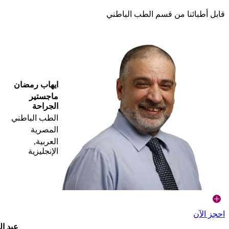
قابل أطبائنا من قسم الطب الباطني
ايهاب رمضان
ماجستير
الجراحة
الطب الباطني
المصرية
العربية,
الإنجليزية
احجز الآن
عبد ال