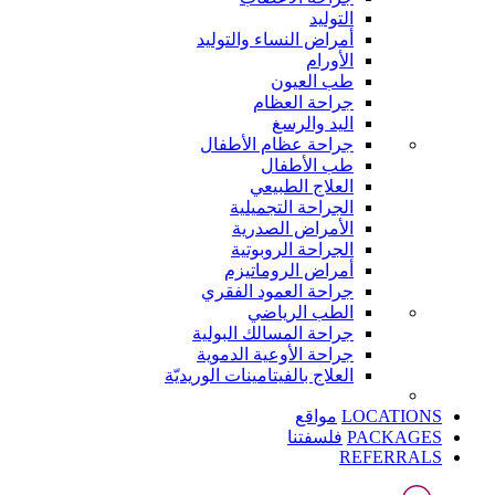
التوليد
أمراض النساء والتوليد
الأورام
طب العيون
جراحة العظام
اليد والرسغ
جراحة عظام الأطفال
طب الأطفال
العلاج الطبيعي
الجراحة التجميلية
الأمراض الصدرية
الجراحة الروبوتية
أمراض الروماتيزم
جراحة العمود الفقري
الطب الرياضي
جراحة المسالك البولية
جراحة الأوعية الدموية
العلاج بالفيتامينات الوريديّة
LOCATIONS
مواقع
PACKAGES
فلسفتنا
REFERRALS