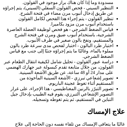
مسدودة وما إذا كان هناك براز موجود في القولون.
التنظير السيني - فحص القولون السفلي (السيني)، يتم إجراؤه
عن طريق إدخال أنبوب مرن مضاء في فتحة الشرج.
تنظير القولون - يتم إجراء هذا الفحص لكامل القولون
باستخدام أنبوب مرن مزود بكاميرا.
قياس الضغط الشرجي - هو فحص لوظيفة العضلة العاصرة
الشرجية، باستخدام أنبوب ضيق ومرن في فتحة الشرج
والمستقيم، ونفخ بالون صغير في طرف الأنبوب.
اختبار طرد البالون - اختبار لفحص مدى سرعة طرد بالون
مملوء بالماء، وغالبًا ما يتم إجراؤه جنبًا إلى جنب مع قياس
الضغط الشرجي.
دراسة عبور القولون - تحليل شامل لكيفية انتقال الطعام عبر
القولون، من خلال متابعة تقدم كبسولة عبر جهازك الهضمي
على مدار 24 أو 48 ساعة، عن طريق الأشعة السينية.
تصوير إشعاعي تبرزي - الأشعة السينية المأخوذة من
المستقيم أثناء تغوط عجينة الباريوم.
تصوير التبرّز بالرنين المغناطيسي - هذا الإجراء، على غرار
التصوير الإشعاعي التبرزي، يقوم فيه الطبيب بإدخال جيل
التباين في المستقيم، ثم يتم تغوطه وتسجيله.
علاج الإمساك
غالبًا ما يتعافى الإمساك من تلقاء نفسه دون الحاجة إلى علاج