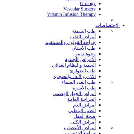
Urology
Vascular Surgery
Vitamin Infusion Therapy
الاختصاصات
طب السمنة
أمراض القلب
جراحة القولون والمستقيم
طب الأسنان
ﻮﺟﻮﻫ ﺪﻴﻨﺗﻭ
الأمراض الجلدية
الحمية والنظام الغذائي
طب الطوارئ
الأذن والأنف والحنجرة
طب الغدد الصماء
طب الأسرة
أمراض الجهاز الهضمي
الجراحة العامة
أمراض الدم
الطب الباطني
صحة العقل
أمراض الكلى
أمراض الأعصاب
جراحة الاعصاب