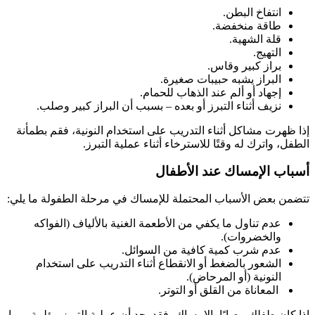
انتفاخ البطن.
طاقة منخفضة.
قلة الشهية.
التهيج.
براز كبير وقاس.
البراز يشبه حبيبات صغيرة.
إجهاد أو ألم عند الذهاب للحمام.
نزيف أثناء التبرز أو بعده – بسبب أن البراز كبير وصلب.
إذا ظهرت مشاكل أثناء التدريب على استخدام النونية، فقم بطمأنة
الطفل، واترك له وقتًا للاسترخاء أثناء عملية التبرز.
أسباب الإمساك عند الأطفال
تتضمن بعض الأسباب المحتملة للإمساك في مرحلة الطفولة ما يلي:
عدم تناول ما يكفي من الأطعمة الغنية بالألياف (الفواكه
والخضروات).
عدم شرب كمية كافية من السوائل.
الشعور بالضغط أو الانقطاع أثناء التدريب على استخدام
النونية (أو المرحاض).
المعاناة من القلق أو التوتر.
إذا كان طفلك مصابًا بالإمساك، فقد يجد أن عملية التبرز مؤلمة، مما