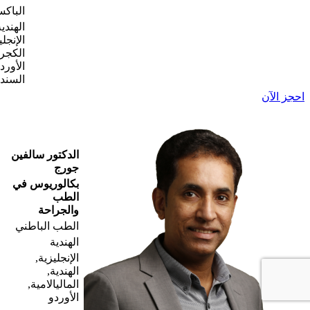
الباكس
الهندية
الإنجلي
الكجرا
الأورد
السندي
احجز الآن
الدكتور سالفين
جورج
بكالوريوس في
الطب
والجراحة
الطب الباطني
الهندية
الإنجليزية,
الهندية,
الماليالامية,
الأوردو