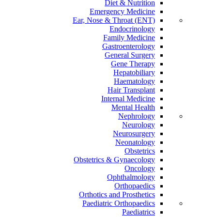
Diet & Nutrition
Emergency Medicine
Ear, Nose & Throat (ENT)
Endocrinology
Family Medicine
Gastroenterology
General Surgery
Gene Therapy
Hepatobiliary
Haematology
Hair Transplant
Internal Medicine
Mental Health
Nephrology
Neurology
Neurosurgery
Neonatology
Obstetrics
Obstetrics & Gynaecology
Oncology
Ophthalmology
Orthopaedics
Orthotics and Prosthetics
Paediatric Orthopaedics
Paediatrics