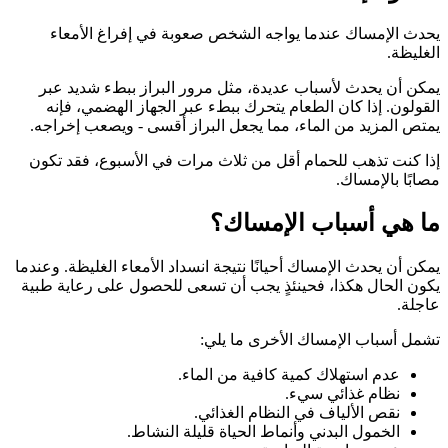
يحدث الإمساك عندما يواجه الشخص صعوبة في إفراغ الأمعاء
الغليظة.
يمكن أن يحدث لأسباب عديدة، مثل مرور البراز ببطء شديد عبر
القولون. إذا كان الطعام يتحرك ببطء عبر الجهاز الهضمي، فإنه
يمتص المزيد من الماء، مما يجعل البراز أقسى - ويصعب إخراجه.
إذا كنت تذهب للحمام أقل من ثلاث مرات في الأسبوع، فقد تكون
مصابًا بالإمساك.
ما هي أسباب الإمساك؟
يمكن أن يحدث الإمساك أحيانًا نتيجة انسداد الأمعاء الغليظة. وعندما
يكون الحال هكذا، فحينئذٍ يجب أن تسعى للحصول على رعاية طبية
عاجلة.
تشمل أسباب الإمساك الأخرى ما يلي:
عدم استهلاك كمية كافية من الماء.
نظام غذائي سيء.
نقص الألياف في النظام الغذائي.
الخمول البدني وأنماط الحياة قليلة النشاط.