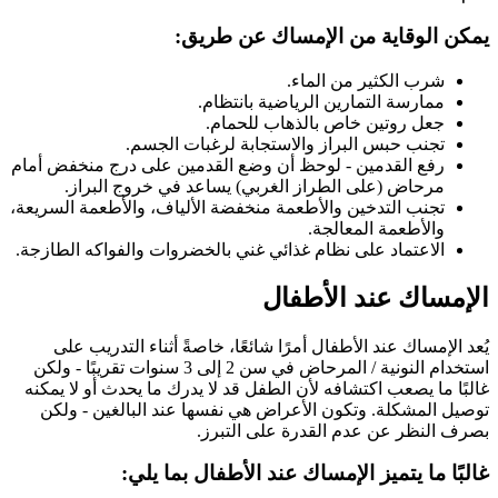
يمكن الوقاية من الإمساك عن طريق:
شرب الكثير من الماء.
ممارسة التمارين الرياضية بانتظام.
جعل روتين خاص بالذهاب للحمام.
تجنب حبس البراز والاستجابة لرغبات الجسم.
رفع القدمين - لوحظ أن وضع القدمين على درج منخفض أمام
مرحاض (على الطراز الغربي) يساعد في خروج البراز.
تجنب التدخين والأطعمة منخفضة الألياف، والأطعمة السريعة،
والأطعمة المعالجة.
الاعتماد على نظام غذائي غني بالخضروات والفواكه الطازجة.
الإمساك عند الأطفال
يُعد الإمساك عند الأطفال أمرًا شائعًا، خاصةً أثناء التدريب على
استخدام النونية / المرحاض في سن 2 إلى 3 سنوات تقريبًا - ولكن
غالبًا ما يصعب اكتشافه لأن الطفل قد لا يدرك ما يحدث أو لا يمكنه
توصيل المشكلة. وتكون الأعراض هي نفسها عند البالغين - ولكن
بصرف النظر عن عدم القدرة على التبرز.
غالبًا ما يتميز الإمساك عند الأطفال بما يلي: