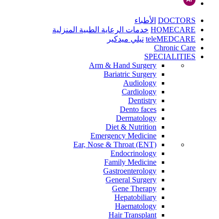
DOCTORS
الأطباء
HOMECARE
خدمات الرعاية الطبية المنزلية
teleMEDCARE
تيلي ميدكير
Chronic Care
SPECIALITIES
Arm & Hand Surgery
Bariatric Surgery
Audiology
Cardiology
Dentistry
Dento faces
Dermatology
Diet & Nutrition
Emergency Medicine
Ear, Nose & Throat (ENT)
Endocrinology
Family Medicine
Gastroenterology
General Surgery
Gene Therapy
Hepatobiliary
Haematology
Hair Transplant