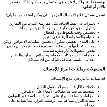
بوصفة طبية، ولكن لا تتردد في الاتصال بـ ميدكير إذا كنت تشعر
بالألم أو القلق.
تشمل وسائل علاج الإمساك المزمن التي يمكن استخدامها ما يلي:
تغييرات في نمط الحياة، مثل ممارسة المزيد من التمارين،
وتناول المزيد من الألياف، وشرب المزيد من الماء.
تخصيص وقت للتغوط دون انقطاع.
الانتباه والاستجابة للرغبة في التبرز.
على المدى القصير، يمكن أن تحسن الملينات الأعراض، ولكن
يجب استخدامها بحذر وعند الضرورة فقط. فيمكن أن يكون
لبعض المسهلات آثار ضارة شديدة.
الاهتمام بتذكر حركات الأمعاء، وخصائص البراز، والنظام
الغذائي - للمساعدة في التأكد من أي مشاكل.
المسهلات وملينات البراز للإمساك
.
قد يساعد ما يلي في علاج الإمساك:
مكملات الألياف / مسهلات عمل التكتل.
المنشطات: تساعد عضلات الأمعاء على الانقباض.
المزلقات: تساعد البراز على التحرك بسلاسة عبر القولون.
ملينات البراز: تساعد على ترطيب البراز، مما يساعد على
الإخراج.