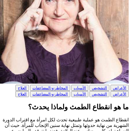
الأعراض
التشخيص
الأسباب
المخاطر-و-المضاعفات
العلاج
الأعراض
التشخيص
الأسباب
المخاطر-و-المضاعفات
العلاج
ما هو انقطاع الطمث ولماذا يحدث؟
انقطاع الطمث هو عملية طبيعية تحدث لكل امرأة مع اقتراب الدورة
الشهرية من نهاية حدوثها وتمثل نهاية سنين الإنجاب للمرأة. حيث أن
النساء تولد بكل بويضاتهن عند الولادة، فعندما تتوقف المبايض عن