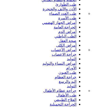
طب الطوارئ
الأذن والأنف والحنجرة
طب الغدد الصماء
طب الأسرة
أمراض الجهاز الهضمي
الجراحة العامة
أمراض الدم
الطب الباطني
صحة العقل
أمراض الكلى
أمراض الأعصاب
جراحة الاعصاب
التوليد
أمراض النساء والتوليد
الأورام
طب العيون
جراحة العظام
اليد والرسغ
التوليد
جراحة عظام الأطفال
طب الأطفال
العلاج الطبيعي
الجراحة التجميلية