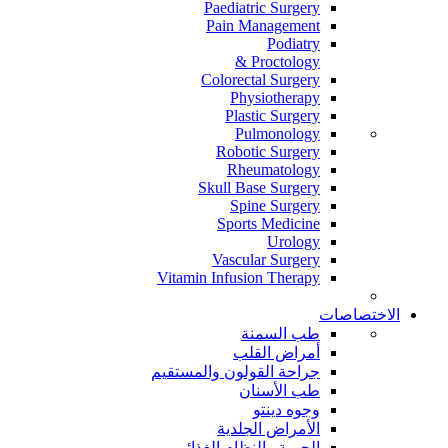
Paediatric Surgery
Pain Management
Podiatry
Proctology &
Colorectal Surgery
Physiotherapy
Plastic Surgery
Pulmonology
Robotic Surgery
Rheumatology
Skull Base Surgery
Spine Surgery
Sports Medicine
Urology
Vascular Surgery
Vitamin Infusion Therapy
الاختصاصات
طب السمنة
أمراض القلب
جراحة القولون والمستقيم
طب الأسنان
وجوه دينتو
الأمراض الجلدية
الحمية والنظام الغذائي