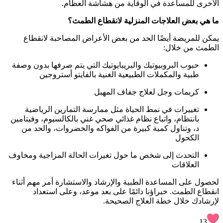
الأخرى للمساعدة في الوقاية من هشاشة العظام.
ما هي بعض العلاجات المنزلية لانقطاع الطمث؟
يمكن للمريضة أيضًا الحد من بعض الأعراض المصاحبة لانقطاع
الطمث من خلال:
حبوب البروبيوتيك والبريبايوتيك التي يتم صرفها بدون وصفة
طبية والمكملات الطبيعية الغنية بالفايتو أستروجين
كريمات وجل لعلاج جفاف المهبل
تغييرات في نمط الحياة مثل ممارسة التمارين الرياضية
بانتظام، واتباع نظام غذائي صحي غني بالكالسيوم، وفيتامين
د، وتناول كمية كبيرة من الفواكه والخضروات، والحد من
الكحول
التحدث إلى شخص ما حول تغيرات الحالة المزاجية ومخاوف
العلاقات
لحصول على المساعدة الطبية والإرشاد والاستشارة أمر مهم أثناء
انقطاع الطمث. خبراؤنا دائمًا على بعد موعد، وعلى استعداد
لإرشادك خلال خطة العلاج الصحيحة.
13