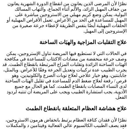
نظرًا لأن المرضى الذين يعانون من انقطاع الدورة الشهرية يعانون
من جفاف المهبل الزائد، والألم أثناء الجماع، والتهاب المسالك
البولية، يمكن وضع كريم مهبلي من الاستروجين مباشرة على
المهبل للمساعدة في الحد من الأعراض. تعمل الأقراص المهبلية أو
الحلقات المهبلية أيضًا بنفس الطريقة لإعطاء جرعة صغيرة من
الإستروجين إلى المهبل.
علاج التقلبات المزاجية والهبَات الساخنة
في الحالات التي لا تستطيع فيها المريضة تناول الإستروجين، يمكن
وصف جرعة منخفضة من مضادات الاكتئاب للمساعدة في مكافحة
الهبَات الساخنة الزائدة وتقلبات المزاج المرتبطة بانقطاع الطمث. قد
يجرب الطبيب عدة تركيبات وتعديل الجرعة وفقًا للأعراض. وبالمثل،
جابابنتين، وهو خيار علاجي لعلاج نوبات الصرع والكلونيدين، وهو
قرص / رقعة لعلاج ضغط الدم للمساعدة في تقليل الهبَات الساخنة
لدى النساء المصابات بانقطاع الطمث. كما هو الحال مع جميع
الأدوية، يجب استشارة الطبيب ويجب على المريضة أن تنتبه لردود
الفعل.
علاج هشاشة العظام المتعلقة بانقطاع الطمث
نظرًا لأن فقدان كثافة العظام يرتبط بانخفاض هرمون الاستروجين،
فقد يصف الطبيب الكالسيوم عالي الفعالية وفيتامين د والمكملات