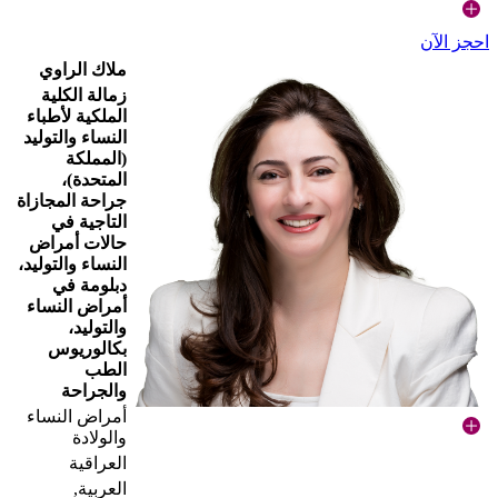
احجز الآن
ملاك الراوي
زمالة الكلية
الملكية لأطباء
النساء والتوليد
(المملكة
المتحدة)،
جراحة المجازاة
التاجية في
حالات أمراض
النساء والتوليد،
دبلومة في
أمراض النساء
والتوليد،
بكالوريوس
الطب
والجراحة
أمراض النساء
والولادة
العراقية
العربية,