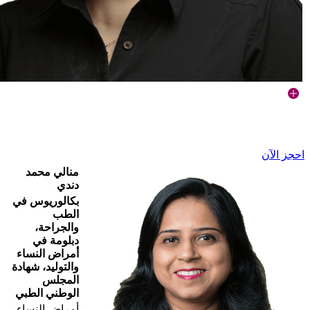
احجز الآن
منالي محمد
دندي
بكالوريوس في
الطب
والجراحة،
دبلومة في
أمراض النساء
والتوليد، شهادة
المجلس
الوطني الطبي
أمراض النساء