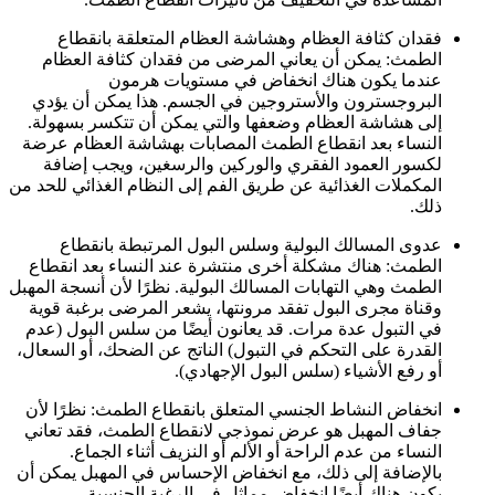
فقدان كثافة العظام وهشاشة العظام المتعلقة بانقطاع
الطمث: يمكن أن يعاني المرضى من فقدان كثافة العظام
عندما يكون هناك انخفاض في مستويات هرمون
البروجسترون والأستروجين في الجسم. هذا يمكن أن يؤدي
إلى هشاشة العظام وضعفها والتي يمكن أن تتكسر بسهولة.
النساء بعد انقطاع الطمث المصابات بهشاشة العظام عرضة
لكسور العمود الفقري والوركين والرسغين، ويجب إضافة
المكملات الغذائية عن طريق الفم إلى النظام الغذائي للحد من
ذلك.
عدوى المسالك البولية وسلس البول المرتبطة بانقطاع
الطمث: هناك مشكلة أخرى منتشرة عند النساء بعد انقطاع
الطمث وهي التهابات المسالك البولية. نظرًا لأن أنسجة المهبل
وقناة مجرى البول تفقد مرونتها، يشعر المرضى برغبة قوية
في التبول عدة مرات. قد يعانون أيضًا من سلس البول (عدم
القدرة على التحكم في التبول) الناتج عن الضحك، أو السعال،
أو رفع الأشياء (سلس البول الإجهادي).
انخفاض النشاط الجنسي المتعلق بانقطاع الطمث: نظرًا لأن
جفاف المهبل هو عرض نموذجي لانقطاع الطمث، فقد تعاني
النساء من عدم الراحة أو الألم أو النزيف أثناء الجماع.
بالإضافة إلى ذلك، مع انخفاض الإحساس في المهبل يمكن أن
يكون هناك أيضًا انخفاض مماثل في الرغبة الجنسية.