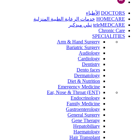
DOCTORS
الأطباء
HOMECARE
خدمات الرعاية الطبية المنزلية
teleMEDCARE
تيلي ميدكير
Chronic Care
SPECIALITIES
Arm & Hand Surgery
Bariatric Surgery
Audiology
Cardiology
Dentistry
Dento faces
Dermatology
Diet & Nutrition
Emergency Medicine
Ear, Nose & Throat (ENT)
Endocrinology
Family Medicine
Gastroenterology
General Surgery
Gene Therapy
Hepatobiliary
Haematology
Hair Transplant