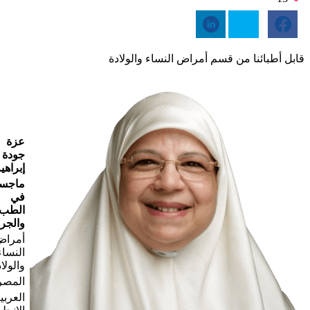
قابل أطبائنا من قسم أمراض النساء والولادة
عزة
جودة
إبراهي
ماجست
في
الطب
والجر
أمرا
النساء
والولا
المصر
العربي