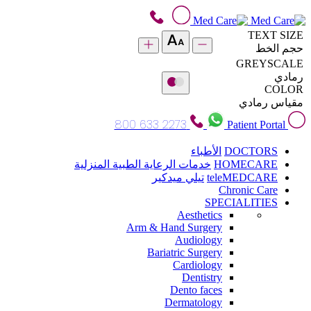
TEXT SIZE
حجم الخط
GREYSCALE
رمادي
COLOR
مقياس رمادي
800 633 2273
Patient Portal
DOCTORS
الأطباء
HOMECARE
خدمات الرعاية الطبية المنزلية
teleMEDCARE
تيلي ميدكير
Chronic Care
SPECIALITIES
Aesthetics
Arm & Hand Surgery
Audiology
Bariatric Surgery
Cardiology
Dentistry
Dento faces
Dermatology