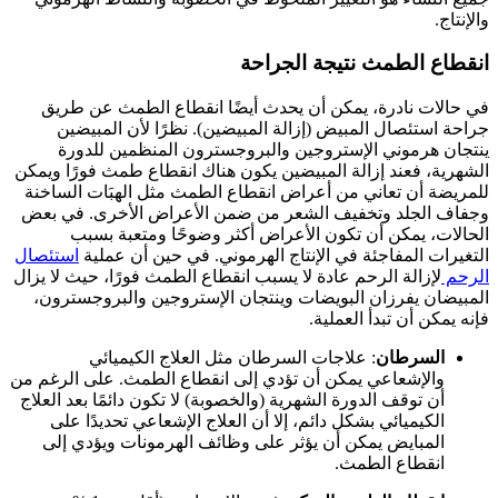
والإنتاج.
انقطاع الطمث نتيجة الجراحة
في حالات نادرة، يمكن أن يحدث أيضًا انقطاع الطمث عن طريق
جراحة استئصال المبيض (إزالة المبيضين). نظرًا لأن المبيضين
ينتجان هرموني الإستروجين والبروجسترون المنظمين للدورة
الشهرية، فعند إزالة المبيضين يكون هناك انقطاع طمث فورًا ويمكن
للمريضة أن تعاني من أعراض انقطاع الطمث مثل الهبَات الساخنة
وجفاف الجلد وتخفيف الشعر من ضمن الأعراض الأخرى. في بعض
الحالات، يمكن أن تكون الأعراض أكثر وضوحًا ومتعبة بسبب
التغيرات المفاجئة في الإنتاج الهرموني. في حين أن عملية
استئصال
الرحم
لإزالة الرحم عادة لا يسبب انقطاع الطمث فورًا، حيث لا يزال
المبيضان يفرزان البويضات وينتجان الإستروجين والبروجسترون،
فإنه يمكن أن تبدأ العملية.
السرطان
: علاجات السرطان مثل العلاج الكيميائي
والإشعاعي يمكن أن تؤدي إلى انقطاع الطمث. على الرغم من
أن توقف الدورة الشهرية (والخصوبة) لا تكون دائمًا بعد العلاج
الكيميائي بشكل دائم، إلا أن العلاج الإشعاعي تحديدًا على
المبايض يمكن أن يؤثر على وظائف الهرمونات ويؤدي إلى
انقطاع الطمث.