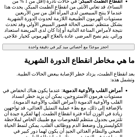
انقطاع الطمث المبكر
: في حالات نادرة (أقل من 1 % من
النساء)، قد تعاني الأنثى من انقطاع الطمث المبكر. يحدث هذا
عندما لا ينتج المبيضين لدى المرأة أقل من سن الأربعين
مستويات الهرمون الطبيعية اللازمة لحدوث الدورة الشهرية
بشكل منتظم. تسمى الحالة قصور المبيض الأولي وقد تحدث
نتيجة لأمراض المناعة الذاتية أو إذا كان لدى المريضة استعداد
وراثي. يتم نصح المرضى عادة بالعلاج الهرموني كخيار علاجي.
احجز موعدًا مع أخصائي ميد كير في دقيقة واحدة
ما هي مخاطر انقطاع الدورة الشهرية
بعد انقطاع الطمث، يزداد خطر الإصابة ببعض الحالات الطبية.
وتشمل هذه:
أمراض القلب والأوعية الدموية
: عندما يكون هناك انخفاض في
مستويات هرمون الاستروجين، يمكن أن يزيد خطر انسداد
القلب والأوعية الدموية (أمراض القلب والأوعية الدموية).
بالإضافة إلى ذلك، مع بطء عملية التمثيل الغذائي، قد تواجهين
زيادة في الوزن أثناء فترة انقطاع الطمث. إنها لفكرة جيدة أن
تلتزمي بجدول منتظم للفحوصات مع طبيبك الخاص لملاحظة
الكوليسترول وضغط الدم ووظائف القلب. يمكن لنمط الحياة
الصحي والنظام الغذائي الجيد أن يكون لهما دور كبير في
المساعدة في التخفيف من تأثيرات انقطاع الطمث.