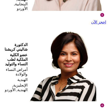
البنجابية,
الأوردو
احجز الآن
الدكتورة
شاليني كريشنا
عضو الكلية
الملكية لطب
النساء والتوليد
أمراض النساء
والولادة
الهندية
الإنجليزية,
الهندية, الأوردو