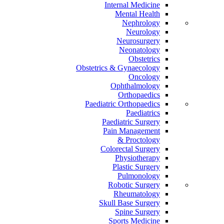
Internal Medicine
Mental Health
Nephrology
Neurology
Neurosurgery
Neonatology
Obstetrics
Obstetrics & Gynaecology
Oncology
Ophthalmology
Orthopaedics
Paediatric Orthopaedics
Paediatrics
Paediatric Surgery
Pain Management
Proctology &
Colorectal Surgery
Physiotherapy
Plastic Surgery
Pulmonology
Robotic Surgery
Rheumatology
Skull Base Surgery
Spine Surgery
Sports Medicine