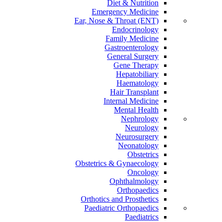
Diet & Nutrition
Emergency Medicine
Ear, Nose & Throat (ENT)
Endocrinology
Family Medicine
Gastroenterology
General Surgery
Gene Therapy
Hepatobiliary
Haematology
Hair Transplant
Internal Medicine
Mental Health
Nephrology
Neurology
Neurosurgery
Neonatology
Obstetrics
Obstetrics & Gynaecology
Oncology
Ophthalmology
Orthopaedics
Orthotics and Prosthetics
Paediatric Orthopaedics
Paediatrics