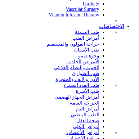
Urology
Vascular Surgery
Vitamin Infusion Therapy
الاختصاصات
طب السمنة
أمراض القلب
جراحة القولون والمستقيم
طب الأسنان
ﻮﺟﻮﻫ ﺪﻴﻨﺗﻭ
الأمراض الجلدية
الحمية والنظام الغذائي
طب الطوارئ
الأذن والأنف والحنجرة
طب الغدد الصماء
طب الأسرة
أمراض الجهاز الهضمي
الجراحة العامة
أمراض الدم
الطب الباطني
صحة العقل
أمراض الكلى
أمراض الأعصاب
جراحة الاعصاب