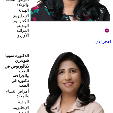
والولادة
الهندية
الإنجليزية,
الكجراتية,
الهندية,
المراثية,
الأوردو
احجز الآن
الدكتورة سونيا
شوديري
بكالوريوس في
الطب
والجراحة،
دكتورة في
الطب
أمراض النساء
والولادة
الهندية
الإنجليزية,
الهندية,