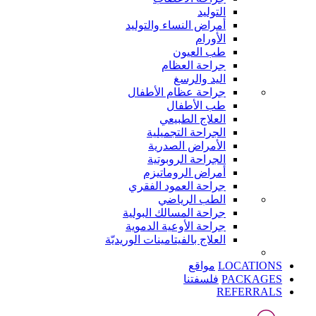
التوليد
أمراض النساء والتوليد
الأورام
طب العيون
جراحة العظام
اليد والرسغ
جراحة عظام الأطفال
طب الأطفال
العلاج الطبيعي
الجراحة التجميلية
الأمراض الصدرية
الجراحة الروبوتية
أمراض الروماتيزم
جراحة العمود الفقري
الطب الرياضي
جراحة المسالك البولية
جراحة الأوعية الدموية
العلاج بالفيتامينات الوريديّة
LOCATIONS
مواقع
PACKAGES
فلسفتنا
REFERRALS