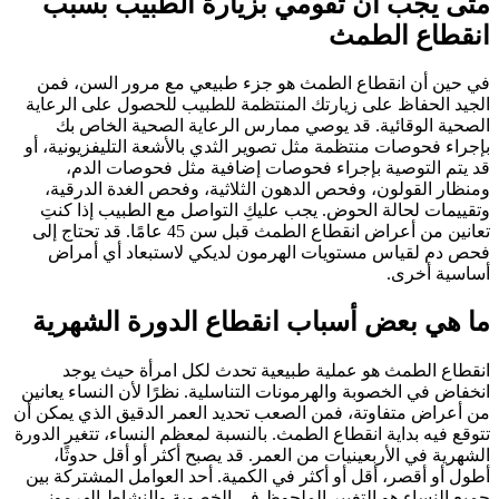
متى يجب أن تقومي بزيارة الطبيب بسبب
انقطاع الطمث
في حين أن انقطاع الطمث هو جزء طبيعي مع مرور السن، فمن
الجيد الحفاظ على زيارتك المنتظمة للطبيب للحصول على الرعاية
الصحية الوقائية. قد يوصي ممارس الرعاية الصحية الخاص بك
بإجراء فحوصات منتظمة مثل تصوير الثدي بالأشعة التليفزيونية، أو
قد يتم التوصية بإجراء فحوصات إضافية مثل فحوصات الدم،
ومنظار القولون، وفحص الدهون الثلاثية، وفحص الغدة الدرقية،
وتقييمات لحالة الحوض. يجب عليكِ التواصل مع الطبيب إذا كنتِ
تعانين من أعراض انقطاع الطمث قبل سن 45 عامًا. قد تحتاج إلى
فحص دم لقياس مستويات الهرمون لديكي لاستبعاد أي أمراض
أساسية أخرى.
ما هي بعض أسباب انقطاع الدورة الشهرية
انقطاع الطمث هو عملية طبيعية تحدث لكل امرأة حيث يوجد
انخفاض في الخصوبة والهرمونات التناسلية. نظرًا لأن النساء يعانين
من أعراض متفاوتة، فمن الصعب تحديد العمر الدقيق الذي يمكن أن
تتوقع فيه بداية انقطاع الطمث. بالنسبة لمعظم النساء، تتغير الدورة
الشهرية في الأربعينيات من العمر. قد يصبح أكثر أو أقل حدوثًا،
أطول أو أقصر، أقل أو أكثر في الكمية. أحد العوامل المشتركة بين
جميع النساء هو التغيير الملحوظ في الخصوبة والنشاط الهرموني